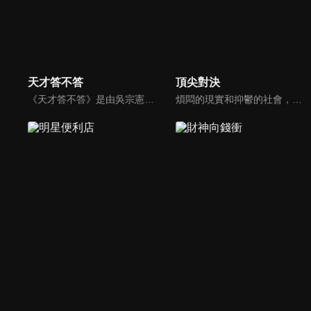
天才答不答
頂尖對決
《天才答不答》是由吳宗憲和吳怡霈共同主持的益智節目。節目設立高額的獎金來考驗藝人們真實的人性，同時將題目立體化，讓你身歷其境去冒險答題。更有哪些出乎意料的處罰，讓藝人羞愧的不想再答錯！一個最接近「人性」與「真實」的益智節目，現在就讓吳宗憲帶你輕鬆玩轉知識。
煩悶的現實和抑鬱的社會，你需要的就是笑、大聲笑、開口笑，《頂尖對決》就要你笑到落ㄟ骸，最具綜藝實力的庹宗康，和喜感十足的納豆各自領軍對抗，藝人搞笑pk笑果十足，《頂尖對決》讓你忘掉一週煩惱！