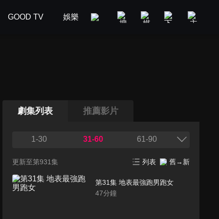
GOOD TV
娛樂
美食旅遊
新聞政論
汽車
劇集列表
推薦影片
1-30
31-60
61-90
更新至第931集
列表
舊→新
第31集 地表最強跑男跑女
47
分鐘