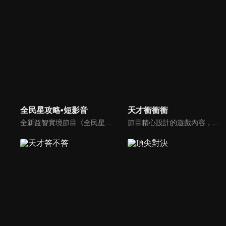
全民星攻略•短影音
天才衝衝衝
全新益智實境節目《全民星攻略》，由館長曾國城擔任把關者，考驗著每個來挑戰九宮格益智遊戲藝人明星。想要攻略九宮格關卡，透過創意聯想、邏輯推理、理想分析，才有機會獲取智慧星幣，帶走夢幻大獎。
節目精心設計的遊戲內容，包括深受觀眾喜愛並且火紅於各大專院校的【TEMPO系列】，考驗藝人用肢體表達能力以及聯想能力的【你是WORD演】、【會演是英雄】，考驗英文程度的【EAR傳耳ABC】，超簡單、超爆笑的【看你怎麼說】，以及考驗藝人反應、機智以及隊友默契的【不可能的默契】等單元，逗趣又爆笑！