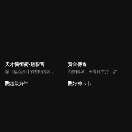
天才衝衝衝•短影音
黃金傳奇
節目精心設計的遊戲內容，包括深受觀眾喜愛並且火紅於各大專院校的【TEMPO系列】，考驗藝人用肢體表達能力以及聯想能力的【你是WORD演】、【會演是英雄】，考驗英文程度的【EAR傳耳ABC】，超簡單、超爆笑的【看你怎麼說】，以及考驗藝人反應、機智以及隊友默契的【不可能的默契】等單元，逗趣又爆笑！
由曾國城、王麗玲主持，許多人記憶中的經典外景綜藝節目之一。每次闖關成功的隊伍，可獲得藏寶圖；拼湊出完整藏寶圖者，可憑著藏寶圖提示至寶箱放置處；最後以正確寶箱之正確答案鑰匙開啟成功者，除隊長本身外的每位參賽者，即可獲得價值新台幣5萬元之黃金金牌。