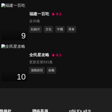
第50集 瘋狂飲食男女
47
分鐘
福建一百吃
8.3
全30集
紀錄片
文化
中國
美食
第51集 LIVE直播高手們
9
47
分鐘
全民星攻略
8.1
第52集 本身是婚姻專家
更新至第931集
47
分鐘
遊戲節目
綜藝
10
第53集 來自各界的偶像們
47
分鐘
第54集 夫妻誰當家
務條款
聯絡客服
ofiii lt’s all free