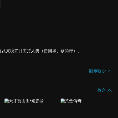
、益智及實境節目主持人獎（曾國城、蔡尚樺）。
顯示較少
收合