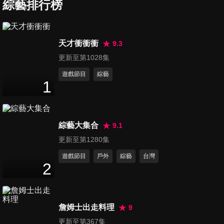
綜藝排行榜
第37集 演員與新聞人的機智賽
天才衝衝衝
9.3
47
分鐘
更新至第1028集
遊戲節目
綜藝
1
第38集 誰卡愛台灣
47
分鐘
綜藝大集合
9.1
第39集 親子反目會考賽
更新至第1280集
47
分鐘
遊戲節目
戶外
綜藝
台灣
2
第40集 戲劇教會我的人生
47
分鐘
詹姆士出走料理
9
更新至第367集