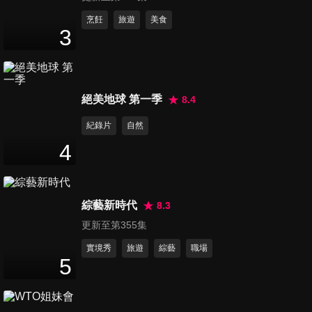
第41集 非常男女
烹飪
旅遊
美食
3
47
分鐘
第42集 大反派的小派對
絕美地球 第一季
8.4
47
分鐘
紀錄片
自然
4
第43集 立院風雲
47
分鐘
綜藝新時代
8.3
更新至第355集
第44集 已婚單身誰才是人生勝
利組
實境秀
旅遊
綜藝
職場
5
47
分鐘
第45集 生活大精算家