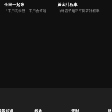
全民一起來
黃金計程車
「不用高學歷，不用會答題，全民一起來，獎金拿不完！」《全民一起來》是一檔結合手機遊戲的大型現場直播益智節目，「記憶、觀察、反應、平衡、敏捷...」，多道關卡考驗挑戰者的多元智能及體能，見證藝人明星各項不可思議的挑戰。
由總霸子趙正平開著計程車在街頭隨機找尋搭車路人，進行機智問答，如果十題答對就可以拿走金元寶！如果沒有答對，就把當前獎金減一個0然後發放！另外節目中總霸子趙正平還會帶我們遍尋美食名景。
電視頻道
戲劇
電影
服