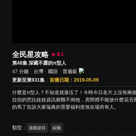
全民星攻略
8.1
第48集 深藏不露的π型人
47 分鐘
台灣
國語
普遍級
更新至第931集
首播日期：2019-05-09
什麼是π型人？不知道就落伍了！今時今日名片上沒有兩
拉伯的芭比娃娃資訊都難不倒他，房間裡不能放什麼花否
的馬丁告訴大家瑞典的育嬰福利羨煞在場所有人。
類型
遊戲節目
綜藝