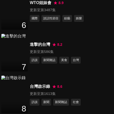
47
分鐘
WTO姐妹會
8.9
更新至第3487集
國際
談話性節目
綜藝
娛樂
第46集 顧家男女智商換購賽
6
47
分鐘
進擊的台灣
8.2
第47集 我是居家大師
47
分鐘
更新至第586集
訪談
新聞雜誌
美食
台灣
7
第48集 深藏不露的π型人
47
分鐘
台灣啟示錄
8.6
更新至第1613集
第49集 駐顏有術的專家
訪談
新聞
新聞雜誌
社會
47
分鐘
8