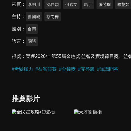
來賓
李明川
沈佳穎
何嘉文
馬丁
張芯瑜
賴慧如
主持
曾國城
蔡尚樺
國別
台灣
語言
國語
得獎
榮獲2020年 第55屆金鐘獎 益智及實境節目獎
#
考驗腦力
#
益智競賽
#
金鐘獎
#
完整版
#
知識問答
推薦影片