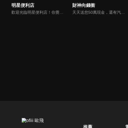
明星便利店
財神向錢衝
歡迎光臨明星便利店！你覺得便利店裡面有什麼？關東煮？茶葉蛋？還是讓你尖叫的大明星？一家擁有明星的便利店，到底有多稀奇，你會不會想要光臨呢？
天天送您50萬現金，還有汽車大獎！不考智力、體力，挑戰家人、同事、同學、朋友互相了解的成渡和共同生活經驗。快來參加《財神向前衝》大獎通通送給您。
推薦