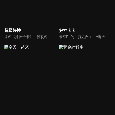
超級好神
好神卡卡
原名《好神卡卡》，後改名為《超級好神》，是一檔益智類綜藝節目，由「A咖天王」徐乃麟搭配黃鐙輝主持。「好神智慧王」、「好神記憶王」、「誰是爆點王」、「好神送好禮」四個單元，讓來賓一較高下。比反應，比記憶，比機智，比膽識，幸運女神的眷顧與遠離永遠都是個未知數！
最有Fu的主持組合：「A咖天王」徐乃麟+「好神天心」朱芯儀+「真理大學校花」洪棠+「台大獸醫碩士」LYDIA。遊戲的層層關卡，來賓必須要和主持人比反應，比記憶，比機智，比膽識，幸運女神的眷顧與遠離永遠都是個未知數！