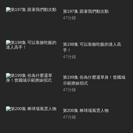
第197集 跟著我們動次動
47
分鐘
第198集 可以靠臉吃飯的達人高
手！
47
分鐘
第199集 你為什麼還單身！曾國城
示範撩妹招式
47
分鐘
第200集 棒球場風雲人物
47
分鐘