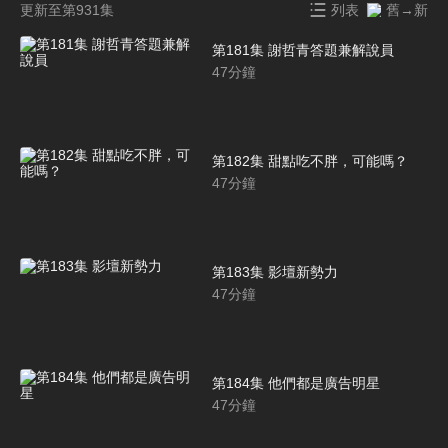
更新至第931集
列表
舊→新
第181集 謝哲青答題兼解說員
47
分鐘
第182集 甜點吃不胖，可能嗎？
47
分鐘
第183集 影壇新勢力
47
分鐘
第184集 他們都是廣告明星
47
分鐘