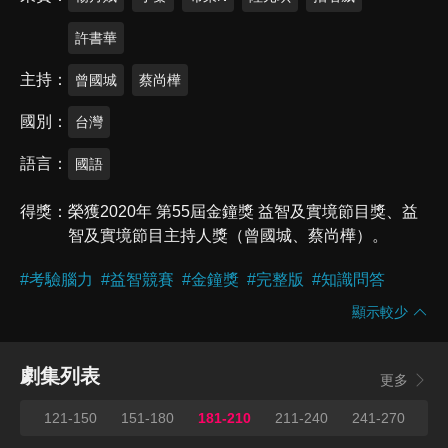
許書華
主持
曾國城
蔡尚樺
國別
台灣
語言
國語
得獎
榮獲2020年 第55屆金鐘獎 益智及實境節目獎、益
智及實境節目主持人獎（曾國城、蔡尚樺）。
#
考驗腦力
#
益智競賽
#
金鐘獎
#
完整版
#
知識問答
顯示較少
劇集列表
更多
120
121-150
151-180
181-210
211-240
241-270
27