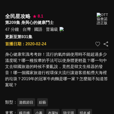
全民星攻略
8.1
第209集 身與心的健康鬥士
47 分鐘
台灣
國語
普遍級
更新至第931集
首播日期：2020-02-24
身心健康常識考考妳！流行的氣炸鍋使用時不能超過多少
溫度呢？哪一種按摩的手法可以使身體更輕盈？哪一句中
文去韓國旅遊的時候不要亂說，竟然是韓文生殖器的發
音！哪一個國家旅遊行程環保大流行讓遊客搭船撈大海裡
的垃圾？2019年的冠軍牛肉麵是哪一家？怎麼能不知道答
案呢？
類型
遊戲節目
綜藝
來賓
楊月娥‪
小蓁
布萊N
陸元琪
招名威