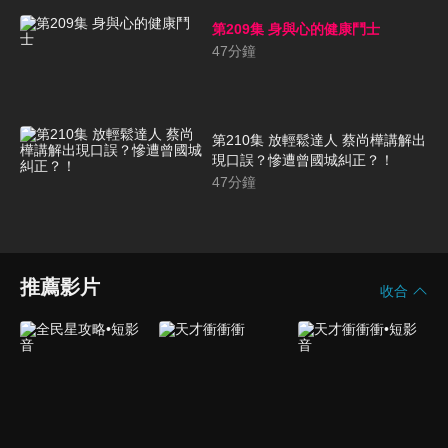
第209集 身與心的健康鬥士
47
分鐘
第210集 放輕鬆達人 蔡尚樺講解出
現口誤？慘遭曾國城糾正？！
47
分鐘
推薦影片
收合