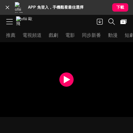
APP 免登入，手機觀看最佳選擇
下載
推薦
電視頻道
戲劇
電影
同步新番
動漫
短