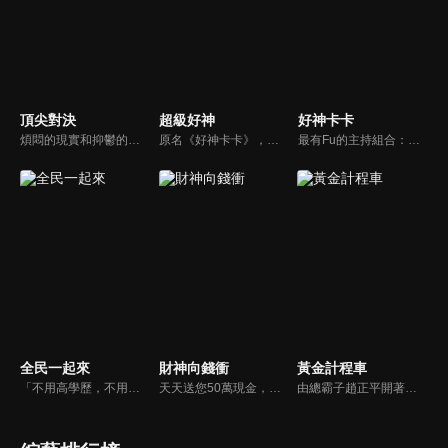
頂尖對決
超級好神
好神卡卡
煩悶的現實和抑鬱的社會，你需要的就是笑、大聲笑、開口笑，《頂尖對決》就要你笑到落ㄟ骸，最具綜藝實力的庹宗康，和喜感十足的納豆各自領軍對抗，藝人搞笑pk笑果十足，《頂尖對決》讓你忘掉一週煩惱！
原名《好神卡卡》，後改名為《超級好神》，是一檔益智類綜藝節目，由「A咖天王」徐乃麟搭配黃鐙輝主持。「好神智慧王」、「好神記憶王」、「誰是爆點王」、「好神送好禮」四個單元，讓來賓一較高下。比反應，比記憶，比機智，比膽識，幸運女神的眷顧與遠離永遠都是個未知數！
最有Fu的主持組合：「A咖天王」徐乃麟+「好神天心」朱芯儀+「真理大學校花」洪棠+「台大獸醫碩士」LYDIA。遊戲的層層關卡，來賓必須要和主持人比反應，比記憶，比機智，比膽識，幸運女神的眷顧與遠離永遠都是個未知數！
全民一起來
財神向錢衝
黃金計程車
「不用高學歷，不用會答題，全民一起來，獎金拿不完！」《全民一起來》是一檔結合手機遊戲的大型現場直播益智節目，「記憶、觀察、反應、平衡、敏捷...」，多道關卡考驗挑戰者的多元智能及體能，見證藝人明星各項不可思議的挑戰。
天天送您50萬現金，還有汽車大獎！不考智力、體力，挑戰家人、同事、同學、朋友互相了解的成渡和共同生活經驗。快來參加《財神向前衝》大獎通通送給您。
由總霸子趙正平開著計程車在街頭隨機找尋搭車路人，進行機智問答，如果十題答對就可以拿走金元寶！如果沒有答對，就把當前獎金減一個0然後發放！另外節目中總霸子趙正平還會帶我們遍尋美食名景。