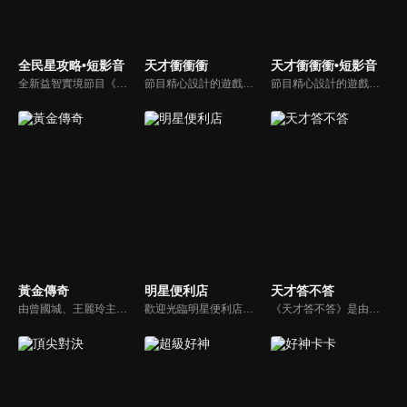
全民星攻略•短影音
天才衝衝衝
天才衝衝衝•短影音
全新益智實境節目《全民星攻略》，由館長曾國城擔任把關者，考驗著每個來挑戰九宮格益智遊戲藝人明星。想要攻略九宮格關卡，透過創意聯想、邏輯推理、理想分析，才有機會獲取智慧星幣，帶走夢幻大獎。
節目精心設計的遊戲內容，包括深受觀眾喜愛並且火紅於各大專院校的【TEMPO系列】，考驗藝人用肢體表達能力以及聯想能力的【你是WORD演】、【會演是英雄】，考驗英文程度的【EAR傳耳ABC】，超簡單、超爆笑的【看你怎麼說】，以及考驗藝人反應、機智以及隊友默契的【不可能的默契】等單元，逗趣又爆笑！
節目精心設計的遊戲內容，包括深受觀眾喜愛並且火紅於各大專院校的【TEMPO系列】，考驗藝人用肢體表達能力以及聯想能力的【你是WORD演】、【會演是英雄】，考驗英文程度的【EAR傳耳ABC】，超簡單、超爆笑的【看你怎麼說】，以及考驗藝人反應、機智以及隊友默契的【不可能的默契】等單元，逗趣又爆笑！
黃金傳奇
明星便利店
天才答不答
由曾國城、王麗玲主持，許多人記憶中的經典外景綜藝節目之一。每次闖關成功的隊伍，可獲得藏寶圖；拼湊出完整藏寶圖者，可憑著藏寶圖提示至寶箱放置處；最後以正確寶箱之正確答案鑰匙開啟成功者，除隊長本身外的每位參賽者，即可獲得價值新台幣5萬元之黃金金牌。
歡迎光臨明星便利店！你覺得便利店裡面有什麼？關東煮？茶葉蛋？還是讓你尖叫的大明星？一家擁有明星的便利店，到底有多稀奇，你會不會想要光臨呢？
《天才答不答》是由吳宗憲和吳怡霈共同主持的益智節目。節目設立高額的獎金來考驗藝人們真實的人性，同時將題目立體化，讓你身歷其境去冒險答題。更有哪些出乎意料的處罰，讓藝人羞愧的不想再答錯！一個最接近「人性」與「真實」的益智節目，現在就讓吳宗憲帶你輕鬆玩轉知識。