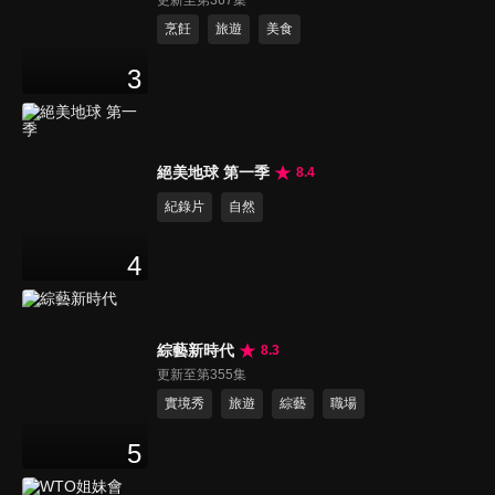
更新至第367集
烹飪
旅遊
美食
3
絕美地球 第一季
8.4
紀錄片
自然
4
綜藝新時代
8.3
更新至第355集
實境秀
旅遊
綜藝
職場
5