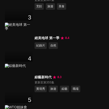
更新至第367集
烹飪
旅遊
美食
3
絕美地球 第一季
8.4
紀錄片
自然
4
綜藝新時代
8.3
更新至第355集
實境秀
旅遊
綜藝
職場
5