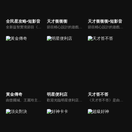
全民星攻略•短影音
天才衝衝衝
天才衝衝衝•短影音
全新益智實境節目《全民星攻略》，由館長曾國城擔任把關者，考驗著每個來挑戰九宮格益智遊戲藝人明星。想要攻略九宮格關卡，透過創意聯想、邏輯推理、理想分析，才有機會獲取智慧星幣，帶走夢幻大獎。
節目精心設計的遊戲內容，包括深受觀眾喜愛並且火紅於各大專院校的【TEMPO系列】，考驗藝人用肢體表達能力以及聯想能力的【你是WORD演】、【會演是英雄】，考驗英文程度的【EAR傳耳ABC】，超簡單、超爆笑的【看你怎麼說】，以及考驗藝人反應、機智以及隊友默契的【不可能的默契】等單元，逗趣又爆笑！
節目精心設計的遊戲內容，包括深受觀眾喜愛並且火紅於各大專院校的【TEMPO系列】，考驗藝人用肢體表達能力以及聯想能力的【你是WORD演】、【會演是英雄】，考驗英文程度的【EAR傳耳ABC】，超簡單、超爆笑的【看你怎麼說】，以及考驗藝人反應、機智以及隊友默契的【不可能的默契】等單元，逗趣又爆笑！
黃金傳奇
明星便利店
天才答不答
由曾國城、王麗玲主持，許多人記憶中的經典外景綜藝節目之一。每次闖關成功的隊伍，可獲得藏寶圖；拼湊出完整藏寶圖者，可憑著藏寶圖提示至寶箱放置處；最後以正確寶箱之正確答案鑰匙開啟成功者，除隊長本身外的每位參賽者，即可獲得價值新台幣5萬元之黃金金牌。
歡迎光臨明星便利店！你覺得便利店裡面有什麼？關東煮？茶葉蛋？還是讓你尖叫的大明星？一家擁有明星的便利店，到底有多稀奇，你會不會想要光臨呢？
《天才答不答》是由吳宗憲和吳怡霈共同主持的益智節目。節目設立高額的獎金來考驗藝人們真實的人性，同時將題目立體化，讓你身歷其境去冒險答題。更有哪些出乎意料的處罰，讓藝人羞愧的不想再答錯！一個最接近「人性」與「真實」的益智節目，現在就讓吳宗憲帶你輕鬆玩轉知識。