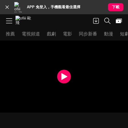
APP 免登入，手機觀看最佳選擇
下載
推薦
電視頻道
戲劇
電影
同步新番
動漫
短