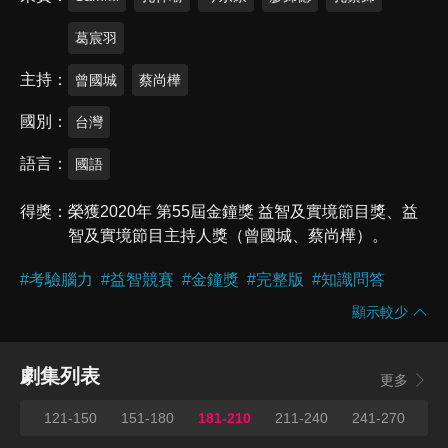
葛宸羽
主持
曾國城
蔡尚樺
國別
台灣
語言
國語
得獎
榮獲2020年 第55屆金鐘獎 益智及實境節目獎、益
智及實境節目主持人獎（曾國城、蔡尚樺）。
#
考驗腦力
#
益智競賽
#
金鐘獎
#
完整版
#
知識問答
顯示較少
劇集列表
更多
120
121-150
151-180
181-210
211-240
241-270
27