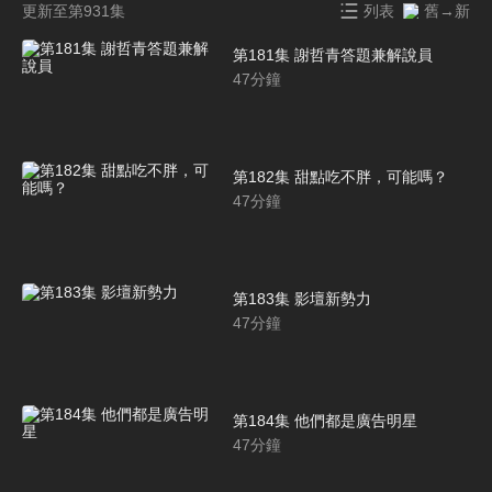
更新至第931集
列表
舊→新
第181集 謝哲青答題兼解說員
47
分鐘
第182集 甜點吃不胖，可能嗎？
47
分鐘
第183集 影壇新勢力
47
分鐘
第184集 他們都是廣告明星
47
分鐘