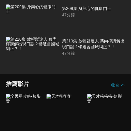
第209集 身與心的健康鬥士
47
分鐘
第210集 放輕鬆達人 蔡尚樺講解出
現口誤？慘遭曾國城糾正？！
47
分鐘
推薦影片
收合