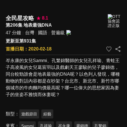
全民星攻略
8.1
第206集 地表最強DNA
47 分鐘
台灣
國語
普遍級
更新至第931集
首播日期：2020-02-18
岑永康的女兒Sammi、孔繁錦醫師的女兒孔祥瑜、青蛙王
子高凌風的女兒葛宸羽以及戲劇天王廖駿的兒子廖錦德，
同台較勁誰會是地表最強的DNA呢？以色列人發現，哪種
動物的對話內容都是在吵架？台北市、新北市、新竹市哪
個城市的牛肉麵均價最高呢？哪一位偉大的思想家因為妻
子的坐姿不雅憤而休妻呢？
類型
遊戲節目
綜藝
來賓
Sammi
孔祥瑜
岑永康
廖錦德
孔繁錦