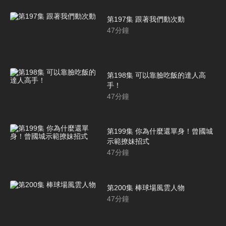
第197集 跟著我們動次動
47
分鐘
第198集 可以靠臉吃飯的達人高
手！
47
分鐘
第199集 你為什麼還單身！曾國城
示範撩妹招式
47
分鐘
第200集 棒球場風雲人物
47
分鐘