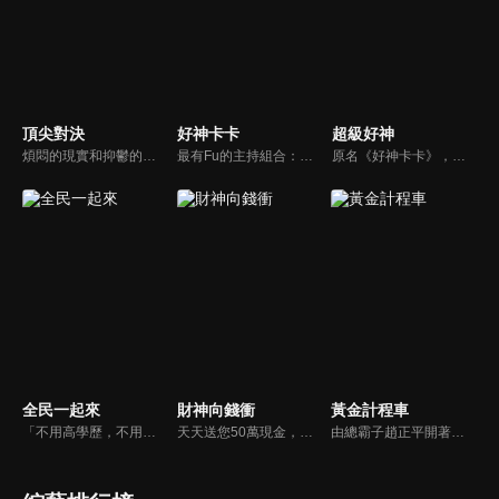
頂尖對決
好神卡卡
超級好神
煩悶的現實和抑鬱的社會，你需要的就是笑、大聲笑、開口笑，《頂尖對決》就要你笑到落ㄟ骸，最具綜藝實力的庹宗康，和喜感十足的納豆各自領軍對抗，藝人搞笑pk笑果十足，《頂尖對決》讓你忘掉一週煩惱！
最有Fu的主持組合：「A咖天王」徐乃麟+「好神天心」朱芯儀+「真理大學校花」洪棠+「台大獸醫碩士」LYDIA。遊戲的層層關卡，來賓必須要和主持人比反應，比記憶，比機智，比膽識，幸運女神的眷顧與遠離永遠都是個未知數！
原名《好神卡卡》，後改名為《超級好神》，是一檔益智類綜藝節目，由「A咖天王」徐乃麟搭配黃鐙輝主持。「好神智慧王」、「好神記憶王」、「誰是爆點王」、「好神送好禮」四個單元，讓來賓一較高下。比反應，比記憶，比機智，比膽識，幸運女神的眷顧與遠離永遠都是個未知數！
全民一起來
財神向錢衝
黃金計程車
「不用高學歷，不用會答題，全民一起來，獎金拿不完！」《全民一起來》是一檔結合手機遊戲的大型現場直播益智節目，「記憶、觀察、反應、平衡、敏捷...」，多道關卡考驗挑戰者的多元智能及體能，見證藝人明星各項不可思議的挑戰。
天天送您50萬現金，還有汽車大獎！不考智力、體力，挑戰家人、同事、同學、朋友互相了解的成渡和共同生活經驗。快來參加《財神向前衝》大獎通通送給您。
由總霸子趙正平開著計程車在街頭隨機找尋搭車路人，進行機智問答，如果十題答對就可以拿走金元寶！如果沒有答對，就把當前獎金減一個0然後發放！另外節目中總霸子趙正平還會帶我們遍尋美食名景。