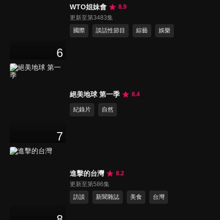
WTO姐妹會
8.9
更新至第3483集
國際
談話性節目
綜藝
娛樂
6
絕美地球 第一季
8.4
紀錄片
自然
7
進擊的台灣
8.2
更新至第586集
訪談
新聞雜誌
美食
台灣
8