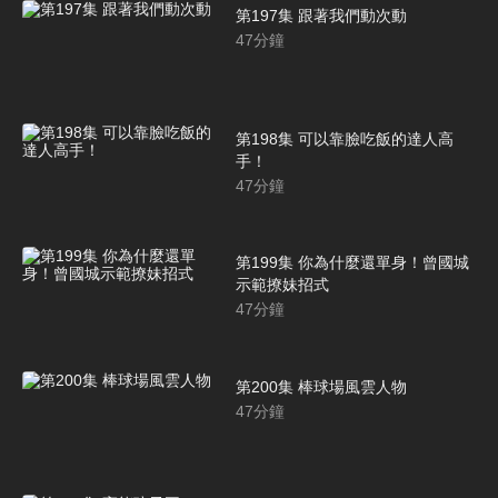
第197集 跟著我們動次動
47
分鐘
第198集 可以靠臉吃飯的達人高
手！
47
分鐘
第199集 你為什麼還單身！曾國城
示範撩妹招式
47
分鐘
第200集 棒球場風雲人物
47
分鐘