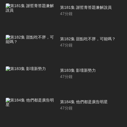
第181集 謝哲青答題兼解說員
47
分鐘
第182集 甜點吃不胖，可能嗎？
47
分鐘
第183集 影壇新勢力
47
分鐘
第184集 他們都是廣告明星
47
分鐘