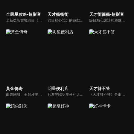
全民星攻略•短影音
天才衝衝衝
天才衝衝衝•短影音
全新益智實境節目《全民星攻略》，由館長曾國城擔任把關者，考驗著每個來挑戰九宮格益智遊戲藝人明星。想要攻略九宮格關卡，透過創意聯想、邏輯推理、理想分析，才有機會獲取智慧星幣，帶走夢幻大獎。
節目精心設計的遊戲內容，包括深受觀眾喜愛並且火紅於各大專院校的【TEMPO系列】，考驗藝人用肢體表達能力以及聯想能力的【你是WORD演】、【會演是英雄】，考驗英文程度的【EAR傳耳ABC】，超簡單、超爆笑的【看你怎麼說】，以及考驗藝人反應、機智以及隊友默契的【不可能的默契】等單元，逗趣又爆笑！
節目精心設計的遊戲內容，包括深受觀眾喜愛並且火紅於各大專院校的【TEMPO系列】，考驗藝人用肢體表達能力以及聯想能力的【你是WORD演】、【會演是英雄】，考驗英文程度的【EAR傳耳ABC】，超簡單、超爆笑的【看你怎麼說】，以及考驗藝人反應、機智以及隊友默契的【不可能的默契】等單元，逗趣又爆笑！
黃金傳奇
明星便利店
天才答不答
由曾國城、王麗玲主持，許多人記憶中的經典外景綜藝節目之一。每次闖關成功的隊伍，可獲得藏寶圖；拼湊出完整藏寶圖者，可憑著藏寶圖提示至寶箱放置處；最後以正確寶箱之正確答案鑰匙開啟成功者，除隊長本身外的每位參賽者，即可獲得價值新台幣5萬元之黃金金牌。
歡迎光臨明星便利店！你覺得便利店裡面有什麼？關東煮？茶葉蛋？還是讓你尖叫的大明星？一家擁有明星的便利店，到底有多稀奇，你會不會想要光臨呢？
《天才答不答》是由吳宗憲和吳怡霈共同主持的益智節目。節目設立高額的獎金來考驗藝人們真實的人性，同時將題目立體化，讓你身歷其境去冒險答題。更有哪些出乎意料的處罰，讓藝人羞愧的不想再答錯！一個最接近「人性」與「真實」的益智節目，現在就讓吳宗憲帶你輕鬆玩轉知識。