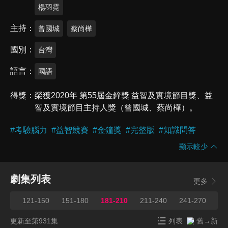
楊羽霓
主持
曾國城
蔡尚樺
國別
台灣
語言
國語
得獎
榮獲2020年 第55屆金鐘獎 益智及實境節目獎、益
智及實境節目主持人獎（曾國城、蔡尚樺）。
#
考驗腦力
#
益智競賽
#
金鐘獎
#
完整版
#
知識問答
顯示較少
劇集列表
更多
120
121-150
151-180
181-210
211-240
241-270
27
更新至第931集
列表
舊→新