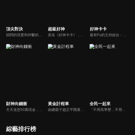
頂尖對決
超級好神
好神卡卡
煩悶的現實和抑鬱的社會，你需要的就是笑、大聲笑、開口笑，《頂尖對決》就要你笑到落ㄟ骸，最具綜藝實力的庹宗康，和喜感十足的納豆各自領軍對抗，藝人搞笑pk笑果十足，《頂尖對決》讓你忘掉一週煩惱！
原名《好神卡卡》，後改名為《超級好神》，是一檔益智類綜藝節目，由「A咖天王」徐乃麟搭配黃鐙輝主持。「好神智慧王」、「好神記憶王」、「誰是爆點王」、「好神送好禮」四個單元，讓來賓一較高下。比反應，比記憶，比機智，比膽識，幸運女神的眷顧與遠離永遠都是個未知數！
最有Fu的主持組合：「A咖天王」徐乃麟+「好神天心」朱芯儀+「真理大學校花」洪棠+「台大獸醫碩士」LYDIA。遊戲的層層關卡，來賓必須要和主持人比反應，比記憶，比機智，比膽識，幸運女神的眷顧與遠離永遠都是個未知數！
財神向錢衝
黃金計程車
全民一起來
天天送您50萬現金，還有汽車大獎！不考智力、體力，挑戰家人、同事、同學、朋友互相了解的成渡和共同生活經驗。快來參加《財神向前衝》大獎通通送給您。
由總霸子趙正平開著計程車在街頭隨機找尋搭車路人，進行機智問答，如果十題答對就可以拿走金元寶！如果沒有答對，就把當前獎金減一個0然後發放！另外節目中總霸子趙正平還會帶我們遍尋美食名景。
「不用高學歷，不用會答題，全民一起來，獎金拿不完！」《全民一起來》是一檔結合手機遊戲的大型現場直播益智節目，「記憶、觀察、反應、平衡、敏捷...」，多道關卡考驗挑戰者的多元智能及體能，見證藝人明星各項不可思議的挑戰。
綜藝排行榜