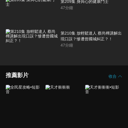
第209集 身與心的健康鬥士
47
分鐘
第210集 放輕鬆達人 蔡尚樺講解出
現口誤？慘遭曾國城糾正？！
47
分鐘
推薦影片
收合