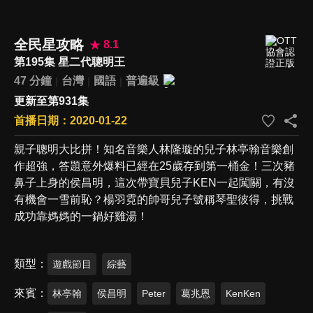
全民星攻略
8.1
第195集 星二代聰明王
47 分鐘
台灣
國語
普遍級
更新至第931集
首播日期：2020-01-22
親子聰明大比拼！知名音樂人林隆璇的兒子林亭翰音樂創
作超強，答題意外爆料已經在25歲存到第一桶金！三次豬
鼻子上身的侯昌明，這次帶寶貝兒子KEN一起闖關，有沒
有機會一雪前恥？楊羽霓的帥哥兒子號稱琴聖彼得，挑戰
成功靠媽媽的一鍋好雞湯！
類型
遊戲節目
綜藝
來賓
林亭翰
侯昌明
Peter
葛兆恩
KenKen