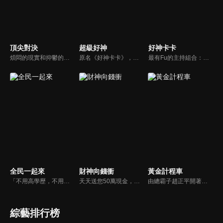
頂尖對決
超級好神
好神卡卡
煩悶的現實和抑鬱的社會，你需要的就是笑、大聲笑、開口笑，《頂尖對決》就要你笑到落ㄟ骸，最具綜藝實力的庹宗康，和喜感十足的納豆各自領軍對抗，藝人搞笑pk笑果十足，《頂尖對決》讓你忘掉一週煩惱！
原名《好神卡卡》，後改名為《超級好神》，是一檔益智類綜藝節目，由「A咖天王」徐乃麟搭配黃鐙輝主持。「好神智慧王」、「好神記憶王」、「誰是爆點王」、「好神送好禮」四個單元，讓來賓一較高下。比反應，比記憶，比機智，比膽識，幸運女神的眷顧與遠離永遠都是個未知數！
最有Fu的主持組合：「A咖天王」徐乃麟+「好神天心」朱芯儀+「真理大學校花」洪棠+「台大獸醫碩士」LYDIA。遊戲的層層關卡，來賓必須要和主持人比反應，比記憶，比機智，比膽識，幸運女神的眷顧與遠離永遠都是個未知數！
全民一起來
財神向錢衝
黃金計程車
「不用高學歷，不用會答題，全民一起來，獎金拿不完！」《全民一起來》是一檔結合手機遊戲的大型現場直播益智節目，「記憶、觀察、反應、平衡、敏捷...」，多道關卡考驗挑戰者的多元智能及體能，見證藝人明星各項不可思議的挑戰。
天天送您50萬現金，還有汽車大獎！不考智力、體力，挑戰家人、同事、同學、朋友互相了解的成渡和共同生活經驗。快來參加《財神向前衝》大獎通通送給您。
由總霸子趙正平開著計程車在街頭隨機找尋搭車路人，進行機智問答，如果十題答對就可以拿走金元寶！如果沒有答對，就把當前獎金減一個0然後發放！另外節目中總霸子趙正平還會帶我們遍尋美食名景。
綜藝排行榜