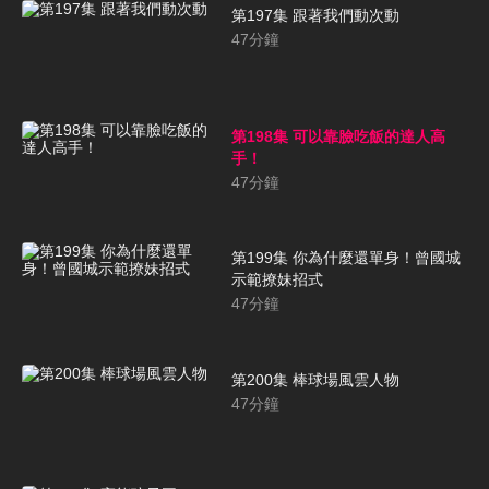
第197集 跟著我們動次動
47
分鐘
第198集 可以靠臉吃飯的達人高
手！
47
分鐘
第199集 你為什麼還單身！曾國城
示範撩妹招式
47
分鐘
第200集 棒球場風雲人物
47
分鐘