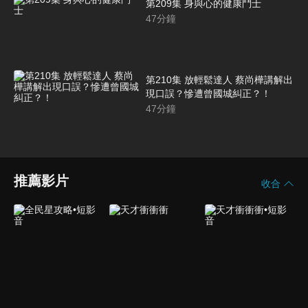
第209集 身與心的健康鬥士
47
分鐘
第210集 放輕鬆達人 蔡尚樺講解出
現口誤？慘遭曾國城糾正？！
47
分鐘
推薦影片
收合