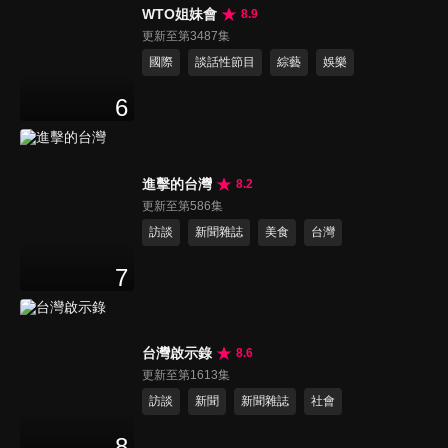
WTO姐妹會
8.9
更新至第3487集
國際
談話性節目
綜藝
娛樂
6
進擊的台灣
8.2
更新至第586集
訪談
新聞雜誌
美食
台灣
7
台灣啟示錄
8.6
更新至第1613集
訪談
新聞
新聞雜誌
社會
8