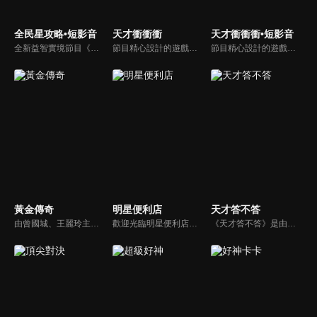
全民星攻略•短影音
天才衝衝衝
天才衝衝衝•短影音
全新益智實境節目《全民星攻略》，由館長曾國城擔任把關者，考驗著每個來挑戰九宮格益智遊戲藝人明星。想要攻略九宮格關卡，透過創意聯想、邏輯推理、理想分析，才有機會獲取智慧星幣，帶走夢幻大獎。
節目精心設計的遊戲內容，包括深受觀眾喜愛並且火紅於各大專院校的【TEMPO系列】，考驗藝人用肢體表達能力以及聯想能力的【你是WORD演】、【會演是英雄】，考驗英文程度的【EAR傳耳ABC】，超簡單、超爆笑的【看你怎麼說】，以及考驗藝人反應、機智以及隊友默契的【不可能的默契】等單元，逗趣又爆笑！
節目精心設計的遊戲內容，包括深受觀眾喜愛並且火紅於各大專院校的【TEMPO系列】，考驗藝人用肢體表達能力以及聯想能力的【你是WORD演】、【會演是英雄】，考驗英文程度的【EAR傳耳ABC】，超簡單、超爆笑的【看你怎麼說】，以及考驗藝人反應、機智以及隊友默契的【不可能的默契】等單元，逗趣又爆笑！
黃金傳奇
明星便利店
天才答不答
由曾國城、王麗玲主持，許多人記憶中的經典外景綜藝節目之一。每次闖關成功的隊伍，可獲得藏寶圖；拼湊出完整藏寶圖者，可憑著藏寶圖提示至寶箱放置處；最後以正確寶箱之正確答案鑰匙開啟成功者，除隊長本身外的每位參賽者，即可獲得價值新台幣5萬元之黃金金牌。
歡迎光臨明星便利店！你覺得便利店裡面有什麼？關東煮？茶葉蛋？還是讓你尖叫的大明星？一家擁有明星的便利店，到底有多稀奇，你會不會想要光臨呢？
《天才答不答》是由吳宗憲和吳怡霈共同主持的益智節目。節目設立高額的獎金來考驗藝人們真實的人性，同時將題目立體化，讓你身歷其境去冒險答題。更有哪些出乎意料的處罰，讓藝人羞愧的不想再答錯！一個最接近「人性」與「真實」的益智節目，現在就讓吳宗憲帶你輕鬆玩轉知識。