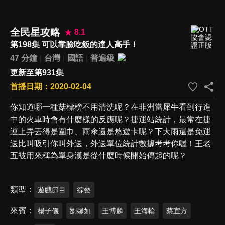
全民星攻略
8.1
第198集 可以靠臉吃飯的達人高手！
47 分鐘
台灣
國語
普遍級
更新至第931集
首播日期：2020-02-04
你知道哪一種菇標榜不用清洗呢？在非洲當犀牛看到行進
中的火車時會有什麼樣的反應呢？捷運站統計，最常在捷
運上弄丟得是圍巾、雨傘還是悠遊卡呢？下大雨還是免運
送比叫吸引你叫外送，外送單位統計數據考考你喔！王老
五被用來稱為單身漢是從什麼時候開始傳起的呢？
類型
遊戲節目
綜藝
來賓
楊子儀
劉馨如
王博麟
王海輪
蔡宜方