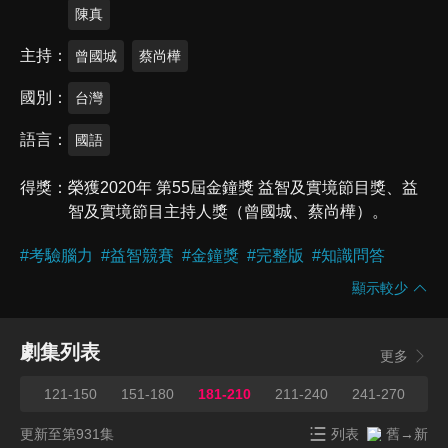
陳真
主持
曾國城
蔡尚樺
國別
台灣
語言
國語
得獎
榮獲2020年 第55屆金鐘獎 益智及實境節目獎、益
智及實境節目主持人獎（曾國城、蔡尚樺）。
#
考驗腦力
#
益智競賽
#
金鐘獎
#
完整版
#
知識問答
顯示較少
劇集列表
更多
120
121-150
151-180
181-210
211-240
241-270
27
更新至第931集
列表
舊→新