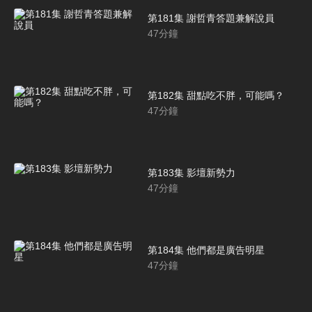
第181集 謝哲青答題兼解說員
47
分鐘
第182集 甜點吃不胖，可能嗎？
47
分鐘
第183集 影壇新勢力
47
分鐘
第184集 他們都是廣告明星
47
分鐘