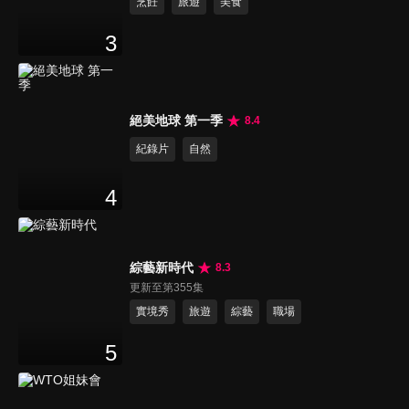
烹飪
旅遊
美食
3
絕美地球 第一季
8.4
紀錄片
自然
4
綜藝新時代
8.3
更新至第355集
實境秀
旅遊
綜藝
職場
5