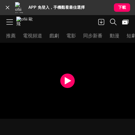
APP 免登入，手機觀看最佳選擇
下載
推薦
電視頻道
戲劇
電影
同步新番
動漫
短