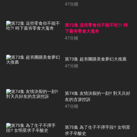
47
分鐘
第72集 這些零食你不能不吃?! 時
下最夯零食大蒐奇
47
分鐘
第73集 超夯團購美食夢幻大推薦
47
分鐘
第74集 友情決裂的一刻!! 對天兵好
友的含淚控訴
47
分鐘
第75集 為了生子不擇手段!! 女明星
求子辛酸史