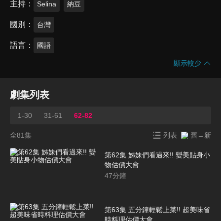
主持
Selina
納豆
國別
台灣
語言
國語
顯示較少
劇集列表
1-30
31-61
62-82
全81集
列表
舊→新
第62集 姊妹們看過來!! 變美貼身小
物估價大會
47
分鐘
第63集 五分鐘輕鬆上菜!! 超美味省
時料理估價大會