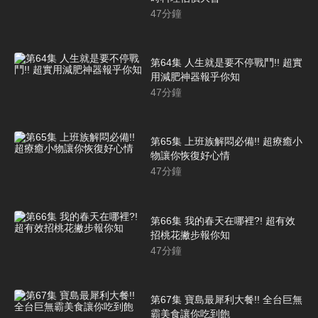
47
分鐘
第64集 人生就是要不停戰鬥!! 超實
用減肥神器報乎你知
47
分鐘
第65集 上班族解悶必備!! 超療癒小
物讓你恢復好心情
47
分鐘
第66集 我的春天在哪裡?! 超有效
招桃花撇步報你知
47
分鐘
第67集 寶島最犀利大餐!! 全台巨無
霸美食讓你吃到飽