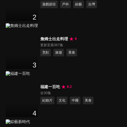
遊戲節目
戶外
綜藝
台灣
2
詹姆士出走料理
9
更新至第367集
烹飪
旅遊
美食
3
福建一百吃
8.3
全30集
紀錄片
文化
中國
美食
4