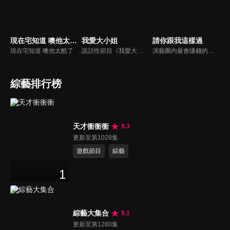
現在宅知道 噢他太酷了
我愛大小姐
請你跟我這樣過
現在宅知道 噢他太酷了
談話性節目《我愛大小姐》是由吳淡如、林慧萍主持的一檔談話性節目，講訴女人間的那些事。
演藝圈內最會賺錢的侯昌明，以親身經歷教你理財；採訪經歷豐沛的黃文華，把所見所聞通通報你哉。不論是理財知識、兩性問題、生活資訊，完全貼近市井小民的所需所求，保證讓你生活過更好！
綜藝排行榜
天才衝衝衝
9.3
更新至第1028集
遊戲節目
綜藝
1
綜藝大集合
9.1
更新至第1280集