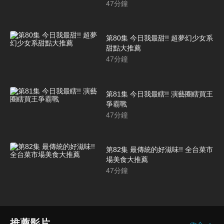
47
分鐘
第80集 今日我最甜!! 超夢幻少女系
甜點大推薦
47
分鐘
第81集 今日我最瞎!! 演藝圈瞎買王
爭霸戰
47
分鐘
第82集 最傳統的好滋味!! 全台菜市
場美食大推薦
47
分鐘
推薦影片