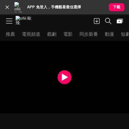
APP 免登入，手機觀看最佳選擇
下載
推薦
電視頻道
戲劇
電影
同步新番
動漫
短