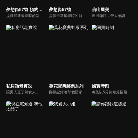
夢想街57號 預約你的夢想
夢想街57號
荊山國寶
提供最新最即時的新車資訊、邀請汽車達人分享試車報告，同時幫觀眾做最仔細的車款集評！還有專家分享最實用、最省錢的愛車維修撇步，甚至將難得一見的限量車、改裝車直接搬到棚內，將更專業、更豐富、更多元化的內容呈現給觀眾。
提供最新最即時的新車資訊、邀請汽車達人分享試車報告，同時幫觀眾做最仔細的車款集評。還有專家分享最實用、最省錢的愛車維修撇步，甚至將難得一見的限量車、改裝車直接搬到棚內，將更專業、更豐富、更多元化的內容呈現給觀眾。
透過節目，帶大家認識夏荊山居士，長年致力於佛畫藝術，讓世人藉由夏居士畫作，深刻感受到中國古典藝術的慈悲和智慧和他多年心血及傳承佛畫藝術。
私房話老實說
葵花寶典郵票系列
國寶時刻
讓男人更了解女人，女人更了解自己 ，揭密女性私房話，讓療癒專家教你更愛自己！由于美人和納豆攜手主持，更多你想知道的女性私密話題都在《私房話老實說》。
郵票記錄著每個國家的歷史文化，反映一個民族一個國家的歷史過程，民族特點、人文地理、生活文化、經濟發展、方寸之美，讓您了解郵票世界的淵博知識。
每集以5分鐘短篇幅聚焦單件文物，通過刻痕、銘文等細節切入，逐步展現器物來歷及背後禮制、信仰等歷史圖景。創作團隊採用硬幣厚度、髮絲直徑等生活化類比手法呈現文物特徵，並運用3D動畫技術還原文物承載的文化交融場景，創新採用文物聲效作為敘事媒介。