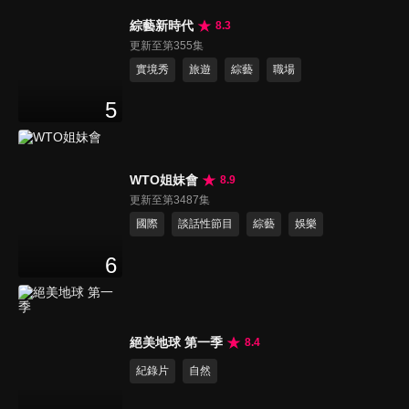
綜藝新時代
8.3
更新至第355集
實境秀
旅遊
綜藝
職場
5
WTO姐妹會
8.9
更新至第3487集
國際
談話性節目
綜藝
娛樂
6
絕美地球 第一季
8.4
紀錄片
自然