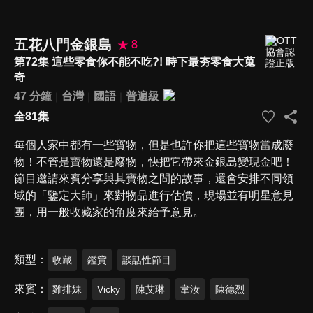
五花八門金銀島
8
第72集 這些零食你不能不吃?! 時下最夯零食大蒐
奇
47 分鐘
台灣
國語
普遍級
全81集
每個人家中都有一些寶物，但是也許你把這些寶物當成廢
物！不管是寶物還是廢物，快把它帶來金銀島變現金吧！
節目邀請來賓分享與其寶物之間的故事，還會安排不同領
域的「鑒定大師」來對物品進行估價，現場並有明星意見
團，用一般收藏家的角度來給予意見。
類型
收藏
鑑賞
談話性節目
來賓
雞排妹
Vicky
陳艾琳
韋汝
陳德烈