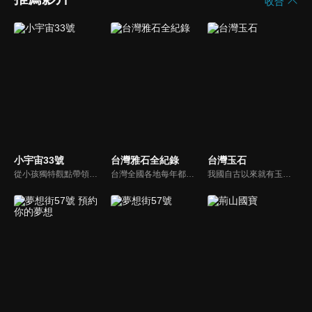
收合
小宇宙33號
台灣雅石全紀錄
台灣玉石
從小孩獨特觀點帶領大人探討最夯的生活話題、流行事物和現象，蹦出爆笑火花與意外笑果，節目風格是高、中、低年級版《大學生了沒》。
台灣全國各地每年都會舉辦數十場的雅石會員展，如果你不是對雅石有研究，或是愛好者的話，對於雅石的賞析一定是雜亂無章，很難從展出的雅石中論定它的優勝劣敗，也會對您的觀賞產生極大的盲點，雅石之美系列節目就是要帶大家了解岩石的基本認識，雅石的辨別、以及雅石的佈局賞析。
我國自古以來就有玉石之國的美名，古人視玉如寶，作為珍飾佩用，古人醫書稱玉乃石之美者，味甘性平無毒，並認為玉是人體蓄養元氣最充沛的物質。本節目將會讓您大開眼界，並建立您賞玉石的信心！