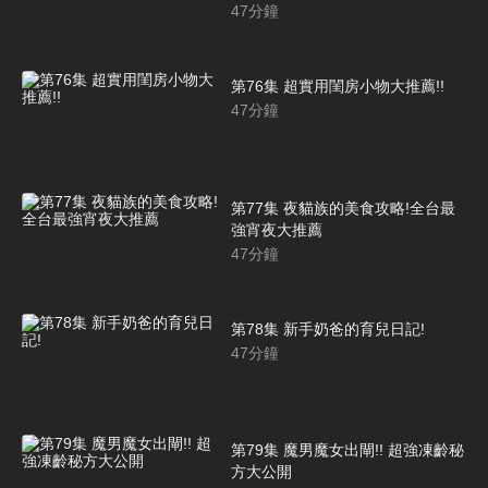
47
分鐘
第76集 超實用閨房小物大推薦!!
47
分鐘
第77集 夜貓族的美食攻略!全台最
強宵夜大推薦
47
分鐘
第78集 新手奶爸的育兒日記!
47
分鐘
第79集 魔男魔女出閘!! 超強凍齡秘
方大公開