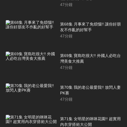
47
分鐘
第68集 月事來了免煩惱!! 讓你好朋
友不作亂的好幫手
47
分鐘
第69集 寶島吃很大!! 外國人必吃台
灣美食大推薦
47
分鐘
第70集 我的老公最愛我!! 放閃人妻
PK賽
47
分鐘
第71集 女明星的咪咪花園!! 超實用
內衣穿搭術大公開