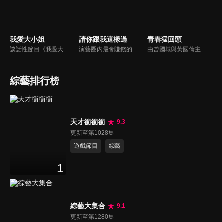
我愛大小姐
請你跟我這樣過
青春猛回頭
談話性節目《我愛大小姐》是由吳淡如、林慧萍主持的一檔談話性節目，講訴女人間的那些事。
演藝圈內最會賺錢的侯昌明，以親身經歷教你理財；採訪經歷豐沛的黃文華，把所見所聞通通報你哉。不論是理財知識、兩性問題、生活資訊，完全貼近市井小民的所需所求，保證讓你生活過更好！
由曾國城與黃國倫主持，節目中邀請20位20歲以下青少年組成青春團，另一邊則為年紀相較成熟的藝人來賓為不老團，每集分別就一件青少年必定遇見的事件討論，看兩個不同年代的人們，所擁有的不同看法與立場。帶領讓觀眾一起回到那些年的青春歲月！
綜藝排行榜
天才衝衝衝
9.3
更新至第1028集
遊戲節目
綜藝
1
綜藝大集合
9.1
更新至第1280集