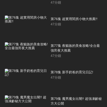
47
分鐘
第76集 超實用閨房小物大推薦!!
47
分鐘
第77集 夜貓族的美食攻略!全台最
強宵夜大推薦
47
分鐘
第78集 新手奶爸的育兒日記!
47
分鐘
第79集 魔男魔女出閘!! 超強凍齡秘
方大公開