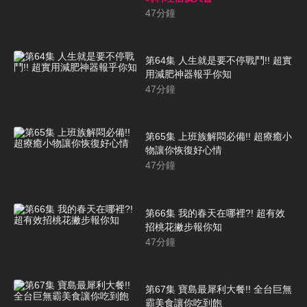
47
分鐘
第64集 人生就是要不停戰鬥!! 超實
用減肥神器報乎你知
47
分鐘
第65集 上班族解悶必備!! 超療癒小
物讓你恢復好心情
47
分鐘
第66集 我的春天在哪裡?! 超有效
招桃花撇步報你知
47
分鐘
第67集 寶島最犀利大餐!! 全台巨無
霸美食讓你吃到飽