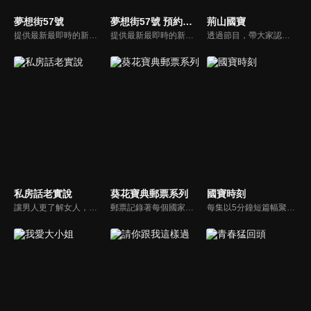
夢想街57號
夢想街57號 預約你的夢想
荊山國寶
提供最新最即時的新車資訊、邀請汽車達人分享試車報告，同時幫觀眾做最仔細的車款集評。還有專家分享最實用、最省錢的愛車維修撇步，甚至將難得一見的限量車、改裝車直接搬到棚內，將更專業、更豐富、更多元化的內容呈現給觀眾。
提供最新最即時的新車資訊、邀請汽車達人分享試車報告，同時幫觀眾做最仔細的車款集評！還有專家分享最實用、最省錢的愛車維修撇步，甚至將難得一見的限量車、改裝車直接搬到棚內，將更專業、更豐富、更多元化的內容呈現給觀眾。
透過節目，帶大家認識夏荊山居士，長年致力於佛畫藝術，讓世人藉由夏居士畫作，深刻感受到中國古典藝術的慈悲和智慧和他多年心血及傳承佛畫藝術。
私房話老實說
葵花寶典郵票系列
國寶時刻
讓男人更了解女人，女人更了解自己 ，揭密女性私房話，讓療癒專家教你更愛自己！由于美人和納豆攜手主持，更多你想知道的女性私密話題都在《私房話老實說》。
郵票記錄著每個國家的歷史文化，反映一個民族一個國家的歷史過程，民族特點、人文地理、生活文化、經濟發展、方寸之美，讓您了解郵票世界的淵博知識。
每集以5分鐘短篇幅聚焦單件文物，通過刻痕、銘文等細節切入，逐步展現器物來歷及背後禮制、信仰等歷史圖景。創作團隊採用硬幣厚度、髮絲直徑等生活化類比手法呈現文物特徵，並運用3D動畫技術還原文物承載的文化交融場景，創新採用文物聲效作為敘事媒介。