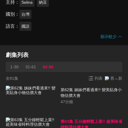
主持
Selina
納豆
國別
台灣
語言
國語
顯示較少
劇集列表
1-30
31-61
62-82
全81集
列表
舊→新
第62集 姊妹們看過來!! 變美貼身小
物估價大會
47
分鐘
第63集 五分鐘輕鬆上菜!! 超美味省
時料理估價大會