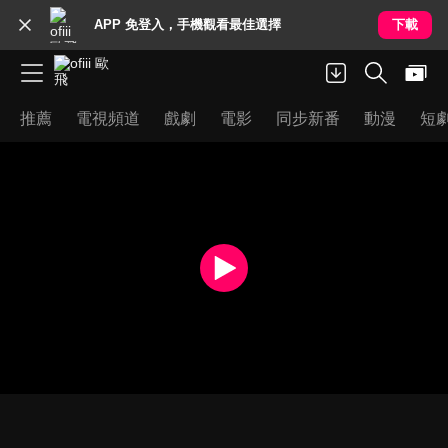
APP 免登入，手機觀看最佳選擇
下載
推薦
電視頻道
戲劇
電影
同步新番
動漫
短