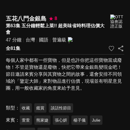
五花八門金銀島
8
第63集 五分鐘輕鬆上菜!! 超美味省時料理估價大
會
47 分鐘
台灣
國語
普遍級
全81集
每個人家中都有一些寶物，但是也許你把這些寶物當成廢
物！不管是寶物還是廢物，快把它帶來金銀島變現金吧！
節目邀請來賓分享與其寶物之間的故事，還會安排不同領
域的「鑒定大師」來對物品進行估價，現場並有明星意見
團，用一般收藏家的角度來給予意見。
類型
收藏
鑑賞
談話性節目
來賓
萱萱
熊家婕
張心妍
楊子儀
Julie