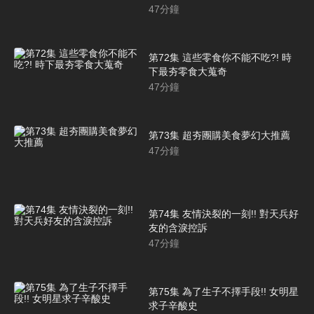
47
分鐘
第72集 這些零食你不能不吃?! 時
下最夯零食大蒐奇
47
分鐘
第73集 超夯團購美食夢幻大推薦
47
分鐘
第74集 友情決裂的一刻!! 對天兵好
友的含淚控訴
47
分鐘
第75集 為了生子不擇手段!! 女明星
求子辛酸史