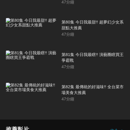
47
分鐘
第80集 今日我最甜!! 超夢幻少女系
甜點大推薦
47
分鐘
第81集 今日我最瞎!! 演藝圈瞎買王
爭霸戰
47
分鐘
第82集 最傳統的好滋味!! 全台菜市
場美食大推薦
47
分鐘
推薦影片