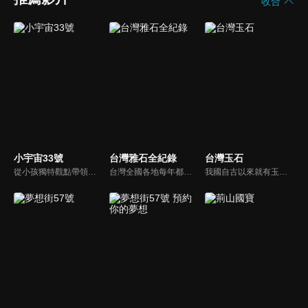
收合
小宇宙33號
台灣雅石全紀錄
台灣玉石
從小孩獨特觀點帶領大人探討最夯的生活話題、流行事物和現象，蹦出爆笑火花與意外笑果，節目風格是高、中、低年級版《大學生了沒》。
台灣全國各地每年都會舉辦數十場的雅石會員展，如果你不是對雅石有研究，或是愛好者的話，對於雅石的賞析一定是雜亂無章，很難從展出的雅石中論定它的優勝劣敗，也會對您的觀賞產生極大的盲點，雅石之美系列節目就是要帶大家了解岩石的基本認識，雅石的辨別、以及雅石的佈局賞析。
我國自古以來就有玉石之國的美名，古人視玉如寶，作為珍飾佩用，古人醫書稱玉乃石之美者，味甘性平無毒，並認為玉是人體蓄養元氣最充沛的物質。本節目將會讓您大開眼界，並建立您賞玉石的信心！