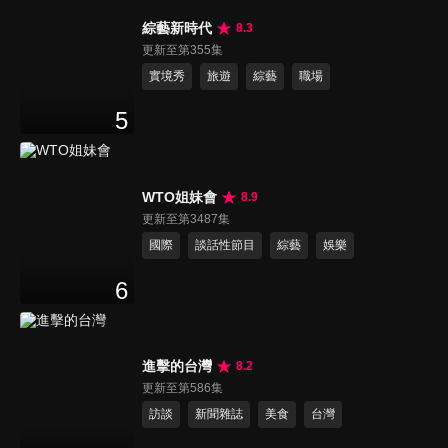
綜藝新時代
8.3
更新至第355集
實境秀
旅遊
綜藝
職場
5
WTO姐妹會
8.9
更新至第3487集
國際
談話性節目
綜藝
娛樂
6
進擊的台灣
8.2
更新至第586集
訪談
新聞雜誌
美食
台灣