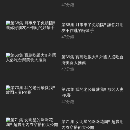
47
分鐘
第68集 月事來了免煩惱!! 讓你好朋
友不作亂的好幫手
47
分鐘
第69集 寶島吃很大!! 外國人必吃台
灣美食大推薦
47
分鐘
第70集 我的老公最愛我!! 放閃人妻
PK賽
47
分鐘
第71集 女明星的咪咪花園!! 超實用
內衣穿搭術大公開