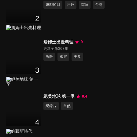
遊戲節目
戶外
綜藝
台灣
2
詹姆士出走料理
9
更新至第367集
烹飪
旅遊
美食
3
絕美地球 第一季
8.4
紀錄片
自然
4