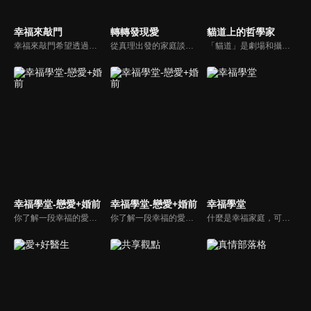
幸福來敲門
轉轉發現愛
貓道上的哲學家
幸福來敲門希望透過藝人、觀眾、夫妻來賓的經驗分享以及專家解析：傳遞聖經中的家庭價值觀，提供現代人面臨婚姻與家庭各種狀況接踵而來時的答案，並且邀請上帝成為每個家庭的主人。
從真理出發的家庭談話性節目，針對現代婚姻家庭議題讓您輕鬆掌握關注方向。
「貓道」是劇場和攝影棚的象徵，而孩子是天生的哲學家，他們進入攝影棚中的小劇場思考、對話，並且從貓道上看下來，總是會有不同視角，故片名為《貓道上的哲學家》，在GOOD TV播出。
幸福學堂-戀愛+婚前
幸福學堂-戀愛+婚前
幸福學堂
你了解一段幸福的愛情是如何發展出來的嗎？你對你心中那一個對象，到底是愛還是喜歡？難道喜歡跟愛差距很大嗎？讓我們的大師來消除你心中的疑惑。
你了解一段幸福的愛情是如何發展出來的嗎？你對你心中那一個對象，到底是愛還是喜歡？難道喜歡跟愛差距很大嗎？讓我們的大師來消除你心中的疑惑。
什麼是幸福家庭，可能很多人會覺得「幸福家庭」是天方夜譚，在這一集當中，簡老師要告訴您，如何跨越婚姻的顛簸之路，建立幸福家庭，且根據他多年輔導經驗，歸類出幸福家庭的特質，讓幸福家庭不是再是虛假的口號，而是能夠真實落實在生活當中。