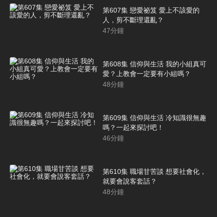
第607集 戀愛祕笈 愛上不該愛的
人，剪不斷理還亂？
47
分鐘
第608集 信仰與生活 我的小組真可
愛？上教會一定要有小組嗎？
48
分鐘
第609集 信仰與生活 冷知識很無趣
嗎？一起來探討吧！
46
分鐘
第610集 職場甘苦談 想要社會化，
就要會說客套話？
48
分鐘