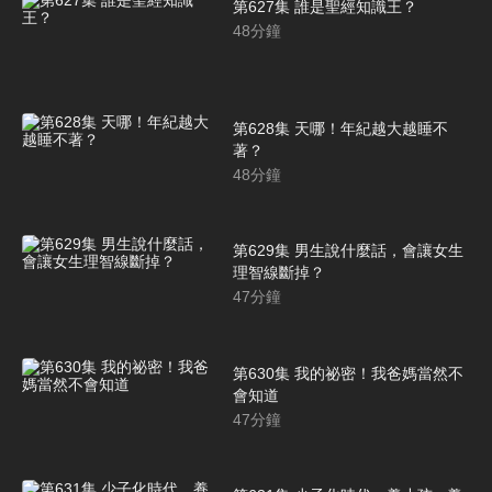
第627集 誰是聖經知識王？
48
分鐘
第628集 天哪！年紀越大越睡不
著？
48
分鐘
第629集 男生說什麼話，會讓女生
理智線斷掉？
47
分鐘
第630集 我的祕密！我爸媽當然不
會知道
47
分鐘