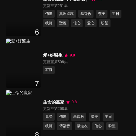
更新至第251集
佈道
真理造就
基督教
讚美
主日
牧師
聖經
信心
愛心
盼望
6
愛+好醫生
9.8
更新至第508集
家庭
7
生命的贏家
9.8
更新至第268集
見證
佈道
基督教
讚美
主日
牧師
傳福音
慕道友
信心
盼望
8