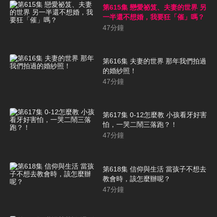
第615集 戀愛祕笈、夫妻的世界 另
一半還不想婚，我要狂「催」嗎？
47
分鐘
第616集 夫妻的世界 那年我們拍過
的婚紗照！
47
分鐘
第617集 0-12怎麼教 小孩看牙好害
怕，一哭二鬧三落跑？！
47
分鐘
第618集 信仰與生活 當孩子不想去
教會時，該怎麼辦呢？
47
分鐘