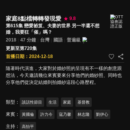
家庭8點檔轉轉發現愛
9.8
第615集 戀愛祕笈、夫妻的世界 另一半還不想
婚，我要狂「催」嗎？
2018
47 分鐘
台灣
國語
普遍級
更新至第720集
首播日期：2024-12-18
隨著時代演進，大家對於婚紗照的呈現有不一樣的創意跟
想法，今天邀請幾位來賓要來分享他們的婚紗照、同時也
分享他們從決定結婚到拍婚紗這段心路歷程。
類型
談話性節目
生活
家庭
基督教
來賓
黃國倫
許力今
寇乃馨
林志隆
劉伊心
主持
高怡平