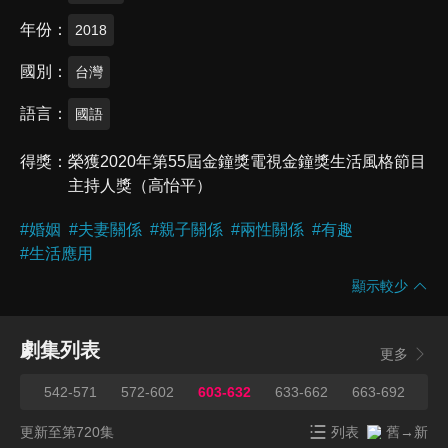
年份
2018
國別
台灣
語言
國語
得獎
榮獲2020年第55屆金鐘獎電視金鐘獎生活風格節目
主持人獎（高怡平）
#
婚姻
#
夫妻關係
#
親子關係
#
兩性關係
#
有趣
#
生活應用
顯示較少
劇集列表
更多
541
542-571
572-602
603-632
633-662
663-692
69
更新至第720集
列表
舊→新