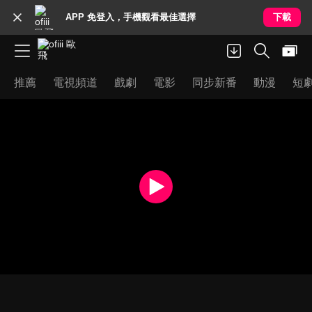
APP 免登入，手機觀看最佳選擇
下載
推薦
電視頻道
戲劇
電影
同步新番
動漫
短