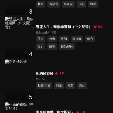
牧師
傳福音
慕道友
信心
盼望
3
豐盛人生 - 喬依絲邁爾（中文配音）
9.8
更新至第209集
佈道
特會
牧師
傳福音
信心
愛心
盼望
醫治釋放
4
新約妙妙妙
9.8
全23集
動畫/卡通
兒童
福音
新約
5
生命的觸動（中文配音）
9.8