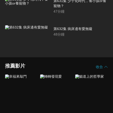
第631集 少子化時代，養小孩or養
寵物？
47
分鐘
第632集 病床邊有愛無礙
48
分鐘
推薦影片
收合