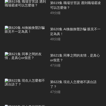
第619集 職場甘苦談 遇到職場霸凌
可以怎麼做？
49
分鐘
第620集 AI換臉換聲詐騙 眼見不一
定為真！
48
分鐘
第621集 同事之間的友情，是真心
or假意？
47
分鐘
第622集 現在人怎麼都不講台語
了？
47
分鐘