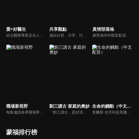
愛+好醫生
共享觀點
真情部落格
結合醫療專業及全人關懷的新型態節目，主持人黃瑽寧醫師親訪家庭，跨領域醫療顧問團全方位檢視，提供最完整、實用和正確的資訊來守護孩子的健康。
連結社群、分享、行動的特色，運用講道學的架構，談論包含基要真理、生活話題及神學裝備三大面向主題。身為第六代基督徒，從小在教會中長大的周巽正，與第一代基督徒的廖文華，背景及生活經歷都不同，在節目中以輕鬆對談的方式，貢獻出不同角度的觀點。
廣受海內外觀眾歡迎的真情部落格，是以見證故事為主軸的訪談節目，由知名主播夏嘉璐主持，莊信德牧師、黃國倫牧師回應，來賓在節目中自在的暢談自己的生命歷程，這些最真實的生命見證也幫助許多人走出低谷。
職場新視野
劉三講古 家庭的奧妙
生命的觸動（中文配音）
每集邀請各界職場菁英分享心路歷程與觀點，喬美倫老師也透過主題性的真理論述，幫助你我走入合神心意的職場文化。
「劉三講古」是好消息最老牌的節目，除了加入戲劇元素「喳唸伯與長腳姨」外，並蒐集無數史料，找到美好而精彩的基督徒生命故事，好讓福音更輕鬆真實的呈現在觀眾眼前。
查爾斯·史丹利是美國第一浸信會的主任牧師，也是In Touch Ministries的創始人，也是紐約時報暢銷書作家。
蒙福排行榜