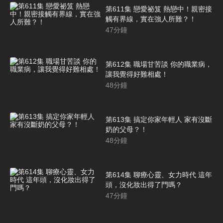
第611集 戀愛祕笈 熱戀中！親密接
觸有界線，實在強人所難？！
47
分鐘
第612集 職場甘苦談 你的職業病，
讓我覺得好難相處！
48
分鐘
第613集 搞定你家年輕人 家有沒斷
奶的父母？！
48
分鐘
第614集 聊療心靈、女力時代 這年
頭，沒化妝出得了門嗎？
47
分鐘