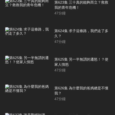
第623集 三十真的能夠而立？救救
我的青年危機！
47
分鐘
第624集 求子這條路，我們走了多
久？
47
分鐘
第625集 另一半無謂的遷怒！？使
家人憤怒
47
分鐘
第626集 為什麼我的爸媽總是不懂
我？
47
分鐘