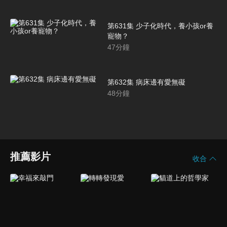
第631集 少子化時代，養小孩or養
寵物？
47
分鐘
第632集 病床邊有愛無礙
48
分鐘
推薦影片
收合