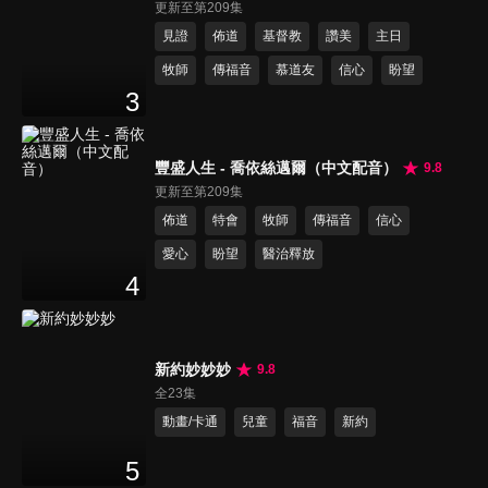
更新至第209集
見證
佈道
基督教
讚美
主日
牧師
傳福音
慕道友
信心
盼望
3
豐盛人生 - 喬依絲邁爾（中文配音）
9.8
更新至第209集
佈道
特會
牧師
傳福音
信心
愛心
盼望
醫治釋放
4
新約妙妙妙
9.8
全23集
動畫/卡通
兒童
福音
新約
5