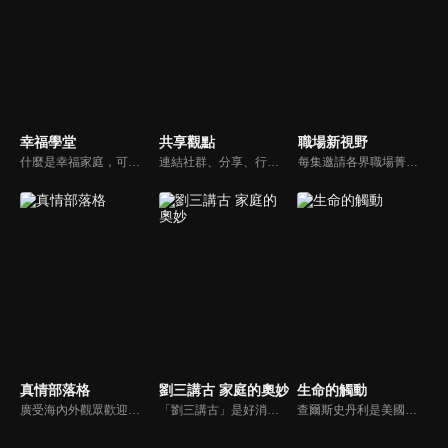
幸福學堂
共享觀點
職場新視野
什麼是幸福家庭，可能很多人會覺得「幸福家庭」是天方夜譚，在這一集當中，簡老師要告訴您，如何跨越婚姻的顛簸之路，建立幸福家庭，且根據他多年輔導經驗，歸類出幸福家庭的特質，讓幸福家庭不是再是虛假的口號，而是能夠真實落實在生活當中。
連結社群、分享、行動的特色，運用講道學的架構，談論包含基要真理、生活話題及神學裝備三大面向主題。身為第六代基督徒，從小在教會中長大的周巽正，與第一代基督徒的廖文華，背景及生活經歷都不同，在節目中以輕鬆對談的方式，貢獻出不同角度的觀點。
每集邀請各界職場菁英分享心路歷程與觀點，喬美倫老師也透過主題性的真理論述，幫助你我走入合神心意的職場文化。
真情部落格
劉三講古 家庭的奧妙
生命的觸動
廣受海內外觀眾歡迎的真情部落格，是以見證故事為主軸的訪談節目，由知名主播夏嘉璐主持，莊信德牧師、黃國倫牧師回應，來賓在節目中自在的暢談自己的生命歷程，這些最真實的生命見證也幫助許多人走出低谷。
「劉三講古」是好消息最老牌的節目，除了加入戲劇元素「喳唸伯與長腳姨」外，並蒐集無數史料，找到美好而精彩的基督徒生命故事，好讓福音更輕鬆真實的呈現在觀眾眼前。
查爾斯史丹利是美國第一浸信會的榮譽牧師，也是In Touch Ministries（生命的觸動）的創始人，更是紐約時報暢銷書作家。