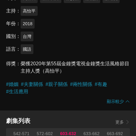
主持
高怡平
年份
2018
國別
台灣
語言
國語
得獎
榮獲2020年第55屆金鐘獎電視金鐘獎生活風格節目
主持人獎（高怡平）
#
婚姻
#
夫妻關係
#
親子關係
#
兩性關係
#
有趣
#
生活應用
顯示較少
劇集列表
更多
541
542-571
572-602
603-632
633-662
663-692
69