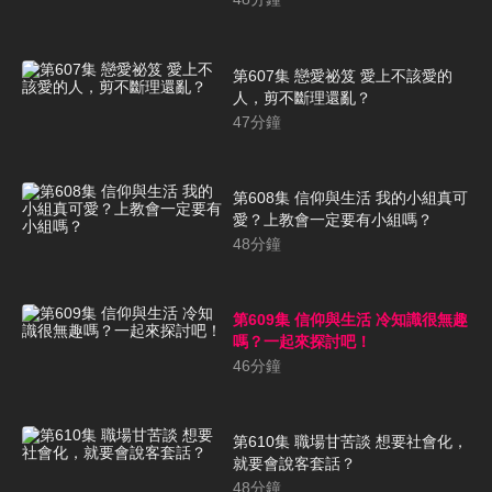
第607集 戀愛祕笈 愛上不該愛的
人，剪不斷理還亂？
47
分鐘
第608集 信仰與生活 我的小組真可
愛？上教會一定要有小組嗎？
48
分鐘
第609集 信仰與生活 冷知識很無趣
嗎？一起來探討吧！
46
分鐘
第610集 職場甘苦談 想要社會化，
就要會說客套話？
48
分鐘