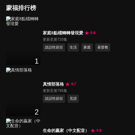
蒙福排行榜
家庭8點檔轉轉發現愛
9.8
更新至第720集
談話性節目
生活
家庭
基督教
1
真情部落格
9.7
更新至第795集
談話性節目
見證
2
生命的贏家（中文配音）
9.8