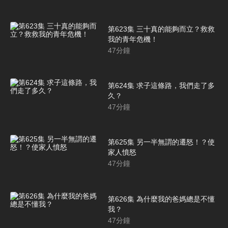
第623集 三十真的能夠而立？救救
我的青年危機！
47
分鐘
第624集 求子這條路，我們走了多
久？
47
分鐘
第625集 另一半無謂的遷怒！？使
家人憤怒
47
分鐘
第626集 為什麼我的爸媽總是不懂
我？
47
分鐘