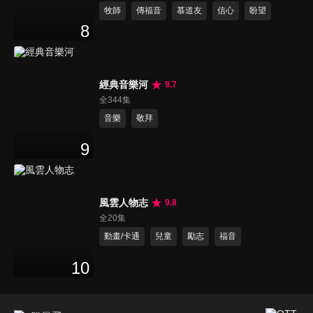
牧師
傳福音
慕道友
信心
盼望
8
經典音樂河
9.7
全344集
音樂
敬拜
9
風雲人物志
9.8
全20集
動畫/卡通
兒童
勵志
福音
10