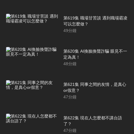
第619集 職場甘苦談 遇到職場霸凌
可以怎麼做？
49
分鐘
第620集 AI換臉換聲詐騙 眼見不一
定為真！
48
分鐘
第621集 同事之間的友情，是真心
or假意？
47
分鐘
第622集 現在人怎麼都不講台語
了？
47
分鐘