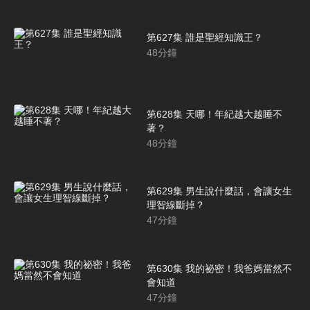
第627集 誰是聖經知識王？
48
分鐘
第628集 天哪！年紀越大越睡不
著？
48
分鐘
第629集 男生說什麼話，會讓女生
理智線斷掉？
47
分鐘
第630集 我的祕密！我爸媽當然不
會知道
47
分鐘