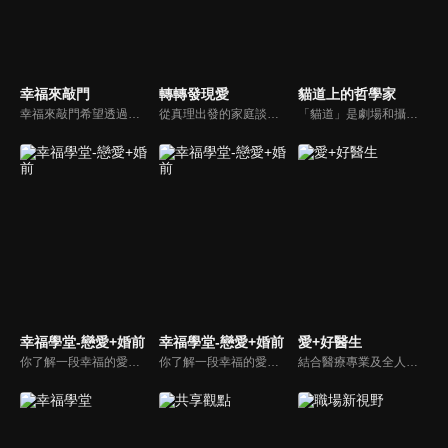
幸福來敲門
轉轉發現愛
貓道上的哲學家
幸福來敲門希望透過藝人、觀眾、夫妻來賓的經驗分享以及專家解析：傳遞聖經中的家庭價值觀，提供現代人面臨婚姻與家庭各種狀況接踵而來時的答案，並且邀請上帝成為每個家庭的主人。
從真理出發的家庭談話性節目，針對現代婚姻家庭議題讓您輕鬆掌握關注方向。
「貓道」是劇場和攝影棚的象徵，而孩子是天生的哲學家，他們進入攝影棚中的小劇場思考、對話，並且從貓道上看下來，總是會有不同視角，故片名為《貓道上的哲學家》，在GOOD TV播出。
幸福學堂-戀愛+婚前
幸福學堂-戀愛+婚前
愛+好醫生
你了解一段幸福的愛情是如何發展出來的嗎？你對你心中那一個對象，到底是愛還是喜歡？難道喜歡跟愛差距很大嗎？讓我們的大師來消除你心中的疑惑。
你了解一段幸福的愛情是如何發展出來的嗎？你對你心中那一個對象，到底是愛還是喜歡？難道喜歡跟愛差距很大嗎？讓我們的大師來消除你心中的疑惑。
結合醫療專業及全人關懷的新型態節目，主持人黃瑽寧醫師親訪家庭，跨領域醫療顧問團全方位檢視，提供最完整、實用和正確的資訊來守護孩子的健康。