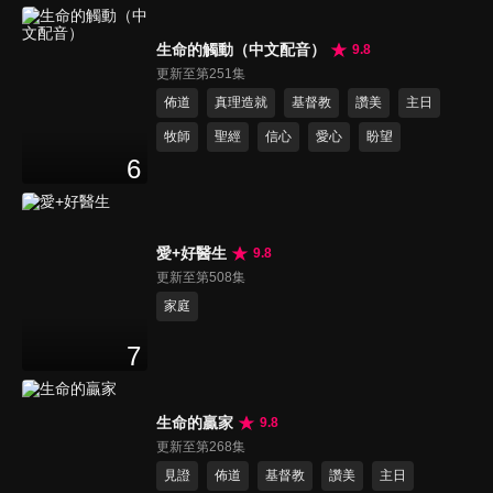
生命的觸動（中文配音）
9.8
更新至第251集
佈道
真理造就
基督教
讚美
主日
牧師
聖經
信心
愛心
盼望
6
愛+好醫生
9.8
更新至第508集
家庭
7
生命的贏家
9.8
更新至第268集
見證
佈道
基督教
讚美
主日