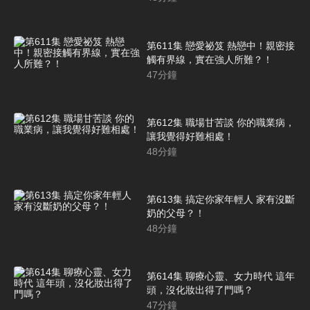
第611集 戀愛祕笈 熱戀中！親密接
觸有界線，實在強人所難？！
47
分鐘
第612集 職場甘苦談 你的職業病，
讓我覺得好難相處！
48
分鐘
第613集 搞定你家年輕人 家有沒斷
奶的父母？！
48
分鐘
第614集 聊療心靈、女力時代 這年
頭，沒化妝出得了門嗎？
47
分鐘