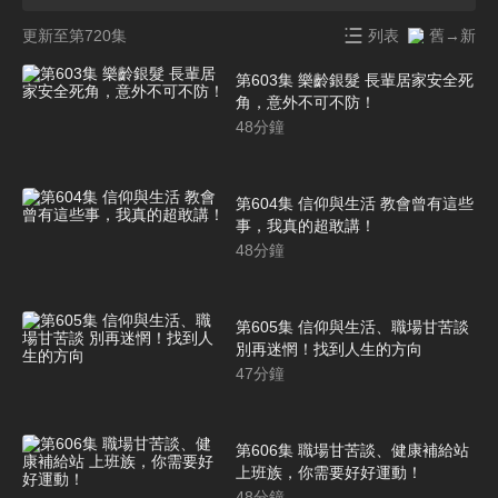
更新至第720集
列表
舊→新
第603集 樂齡銀髮 長輩居家安全死
角，意外不可不防！
48
分鐘
第604集 信仰與生活 教會曾有這些
事，我真的超敢講！
48
分鐘
第605集 信仰與生活、職場甘苦談
別再迷惘！找到人生的方向
47
分鐘
第606集 職場甘苦談、健康補給站
上班族，你需要好好運動！
48
分鐘