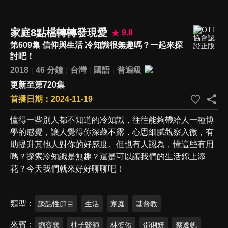
家庭8點檔轉轉發現愛
9.8
第609集 信仰與生活 冷知識很無趣嗎？一起來探
討吧！
2018
46 分鐘
台灣
國語
普遍級
更新至第720集
首播日期：2024-11-19
懂得一些別人都不知道的冷知識，往往能夠帶給人一種博
學的感覺，讓人覺得你深藏不露，心思細膩觀察入微，有
助提升其他人對你的好感度。但也有人認為，懂這些有用
嗎？探索冷知識是無趣？還是可以讓我們的生活錦上添
花？今天我們就來好好聊聊吧！
類型
談話性節目
生活
家庭
基督教
來賓
劉容襄
柚子醫師
林姿佑
邵俐妍
蔡逸帆