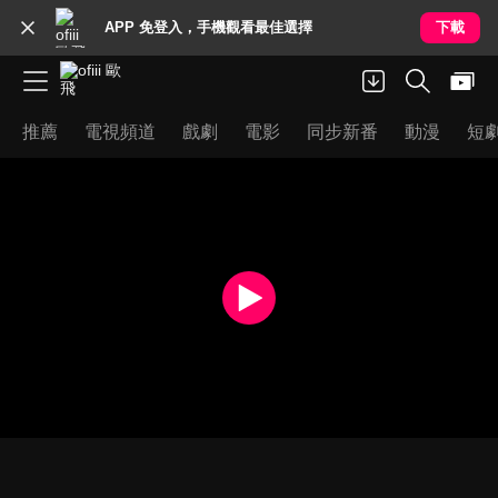
APP 免登入，手機觀看最佳選擇
下載
推薦
電視頻道
戲劇
電影
同步新番
動漫
短