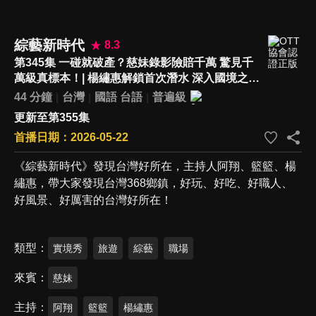
綜藝新時代
8.3
第345集 一碰就破產？慈妹錄影險賠千萬 驚見千
萬級真標本！| 楊繡惠解鎖首次潛水 深入國境之南
絕美深藍秘境 | 最老土地公廟處處神蹟
44 分鐘
台灣
國語
台語
普遍級
更新至第355集
首播日期：2026-05-22
《綜藝新時代》發現台灣好所在，主持人阿翔、籃籃、楊
繡惠，帶大家發現台灣368鄉鎮，好玩、好吃、好職人、
好風景、好厲害的台灣好所在！
類型
實境秀
旅遊
綜藝
職場
來賓
慈妹
主持
阿翔
籃籃
楊繡惠