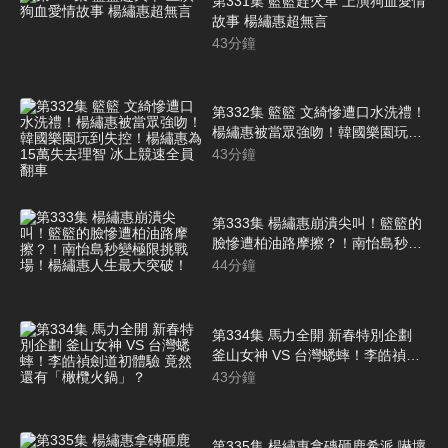
第331集 籃籃趕火車 上演狗血愛情
故事 楊繡惠超無言
43
分鐘
第332集 籃籃 文綺慘遭口水洗禮！
楊繡惠被當眾強吻！韓國樂園玩到
失控！楊繡惠為15萬失去理智 冰上
43
分鐘
競速全員翻車
第333集 楊繡惠崩潰尖叫！籃籃的
臉慘遭柏油路摩擦？！南怡島秒變
極限挑戰場！楊繡惠人生最大突
44
分鐘
破！
第334集 馬力全開 新春特別企劃
釜山女神 VS 台灣蟋蟀！李皓禎劍
道初體驗 竟然還有「橄欖火鍋」？
43
分鐘
第335集 楊繡惠拿磚砸鹿希派 嚇壞