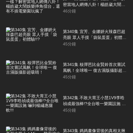
密當地人網傳八卦！楊皓崴大鬧娛
樂摔角擂台，還有不插電樂園玩瘋
46
分鐘
了
第340集 宜芳、金娜妍火辣森巴超
亮眼 眾人手摸「袋鼠蛋蛋」初體
驗!!?
45
分鐘
第341集 核彈芭比金賢姈首次嘗試
風帆！全球唯一 復古濕版攝影超吸
睛！
45
分鐘
第342集 不敗大胃王小慧1V9李晧
禎成最強棒!?全台唯一樂園設施 嚇
到楊繡惠腿軟!!!
45
分鐘
第343集 媽媽畫像背後的真相太揪