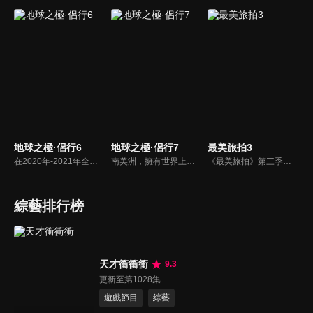
地球之極·侶行6
地球之極·侶行7
最美旅拍3
在2020年-2021年全球疫情大背景下，侶行夫婦張昕宇梁紅跨越歐亞大陸，在俄羅斯及東歐各國，關照普通人生，發現點滴希望。在戰事隨時可能激化的烏克蘭東部、被戰爭摧殘30多年的阿塞拜疆納卡地區、大轟炸後依然飽受折磨的塞爾維亞，張昕宇梁紅記錄下人們，在戰爭中追尋光明的故事。
南美洲，擁有世界上最綿亙曲折的山脈、最寬廣兇險的雨林，多樣的地形孕育了豐富的生活方式，這一次，270和梁紅從巴拿馬出發，縱貫南美洲，走到世界盡頭，收集到了各種各樣打動人心的故事。
《最美旅拍》第三季節目在第一、二季基礎上做了內容升級。藝人與福建當地理想生活家將有更深入的聯繫和互動，二者在共處中完成理想生活的講述。同時，兩位藝人將在本季節目中自制10期遊玩攻略，攻略更具實用性、可複製性，觀眾們可參照這些旅遊攻略，自助遊玩福建多地。
綜藝排行榜
天才衝衝衝
9.3
更新至第1028集
遊戲節目
綜藝