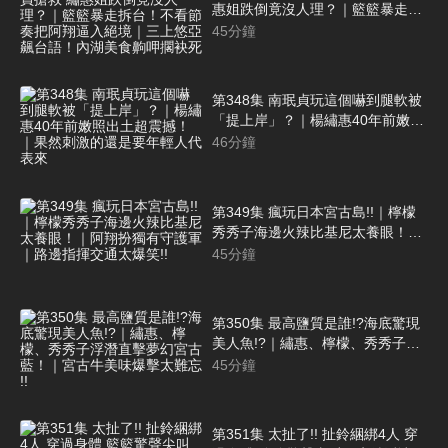
惠姐跌倒竟沒人理？｜籃籃暴走拆
台！不看節奏把阿翔逼入絕境｜三
45
分鐘
上悠亞飆台語！內湖美食齁呷擱袂
死
第348集 南珉貞玩這個嚇到腿軟被
「提上岸」？｜楊繡惠40年前嫩照
出土超震撼！｜果然刺激的還是要
46
分鐘
年輕人代表來
第349集 瘋玩日本宮古島!!｜檸檬
秀秀子海邊火辣比基尼太養眼！｜
阿翔扮獨有守護軍｜路邊指揮交通
45
分鐘
太爆笑!!
第350集 最高鹽質是誰!?海底驚現
美人魚!?｜繡惠、檸檬、秀秀子浮
潛直擊夢幻宮古藍！｜宮古牛美味
45
分鐘
爆擊太難忘 !!
第351集 太扯了!! 扯鈴綑綁4人 穿