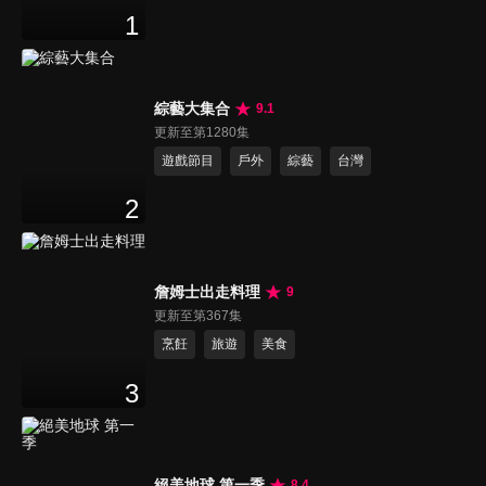
1
綜藝大集合
9.1
更新至第1280集
遊戲節目
戶外
綜藝
台灣
2
詹姆士出走料理
9
更新至第367集
烹飪
旅遊
美食
3
絕美地球 第一季
8.4