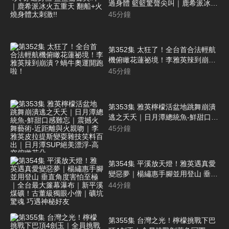
過身體 籃籃驚聲尖叫｜鹿希派冰火
五重天 翻船+火燒身體太刺激!!
45
分鐘
第352集 太狂了！全台首合法輕航
機俯瞰花蓮祕境！李雅英辣到崩
潰？蝸牛奧運開跑啦！
45
分鐘
第353集 雅英檸檬活盆地跳舞崩潰
逃之夭夭｜日月潭總統魚-鮮甜口感
難忘｜震撼火舞藝術-近距離與火親
45
分鐘
吻｜李雅英皮拉提斯變耍雜技笑料
百出｜日月潭SUP絕美漂浮-高空俯
瞰花朵
第354集 平溪放天燈！雅英遇真愛
變惡夢｜楊繡惠手腳並用登山 垂直
角度害怕至極｜全台最大簾幕瀑布
44
分鐘
｜新平溪煤礦！古董級獨眼小僧｜
礦坑驚魂 巧遇神秘好友
第355集 台灣之光！檸檬挑戰下巴