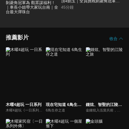
頂4劍玉｜全員挑戰剝菱角冠軍為
觀眾謀福利！｜車長小姐帶大家玩
45
分鐘
台南｜全台最大彈珠台
推薦影片
收合
木曜4超玩 一日系列
現在宅知道 6鳥生存之道
鍾炫、智聖的江陵之旅
木曜4超玩《一日系列》挑戰365行！阿公邰智源帶領你體驗各行各業！透過實際體驗台灣各行各業工作內容，讓民眾瞭解其背後專業和辛苦。
6鳥生存之道
金鍾炫入伍當兵前，身為好友的尹智聖帶他到最為熟悉的江原道-江陵，向鍾炫介紹江陵的美好一切，趁這時間好好的享受江陵的美好景、好吃的食物，以排解入伍前的情緒。