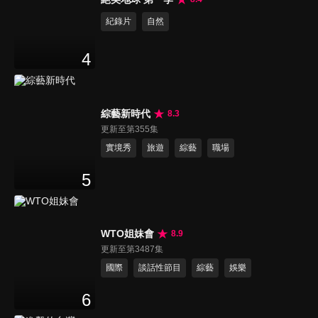
紀錄片
自然
4
綜藝新時代
8.3
更新至第355集
實境秀
旅遊
綜藝
職場
5
WTO姐妹會
8.9
更新至第3487集
國際
談話性節目
綜藝
娛樂
6