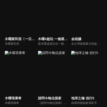
木曜家民宿〔一日系列外傳〕
木曜4超玩 一個屋簷下
金頭腦
木曜家民宿
當木曜成員住在一個屋簷下時，會產生什麼火花呢？
全台灣規模最大的益智節目，首創棚內與外景並重，聰明的觀眾動動腦，尋找各行各業最聰明的人，打造與上班族生活圈最貼近的百人大型益智節目！
木曜塔庫希
請問今晚住誰家
地球之極·侶行5
木曜塔庫希
《請問今晚住誰家》是真人打工旅遊實境節目，由「型男打工團」帶領各位遠離都市塵囂，探訪最療癒的鄉間！進行打工換餐、換宿的體驗。
由環球探險家張昕宇、梁紅「侶行夫婦」攜手，前往最高、最寒冷、最炎熱、最神秘等「地球之極」，走遍地球極致之地，見證人類偉大生存。這一段極地之旅，用真實的鏡頭語言，去記錄和講述了極端環境下人類的生存故事，有的是故土難離，有的不停挑戰著生存極限，無一不閃爍著充滿智慧的生活之光。