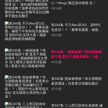
心！Mingo 難忍淚水噴發 扯！ 連
80歲阿嬤都能教到會跳舞？築夢者
46
分鐘
熱血快閃炸翻街頭 Mingo首嚐哥吉
拉拉麵 牽手鱷魚笑翻天
第344集 不只Alex登101，新時代
也攻頂！？「董事長最愛」極致下
午茶與高空蕨蘭秘境 新時代匹克球
45
分鐘
大賽！國家鐵道博物館終極開箱
第345集 一碰就破產？慈妹錄影險
賠千萬 驚見千萬級真標本！| 楊繡
惠解鎖首次潛水 深入國境之南絕美
44
分鐘
深藍秘境 | 最老土地公廟處處神蹟
第346集 慈妹被整慘？首次挑戰推
廣員選拔｜吉普車沙漠瘋狂飆沙 慈
妹嚇到已下線！？｜開箱中央山脈
45
分鐘
尾端大浴缸 從石縫冒出來的情人眼
淚？
第347集 三上悠亞跌倒全員搶救 繡