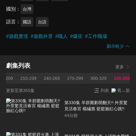
國別
台灣
語言
國語
台語
#
遊戲實境
#
遊戲外景
#
職人
#
爆笑
#
工作職場
顯示較少
劇集列表
更多
80-209
210-239
240-269
270-299
300-329
330-355
更新至第355集
列表
舊→新
第330集 羊群圍剿萌翻天!! 外景驚
見活春宮 楊繡惠 籃籃臉紅心跳!!
44
分鐘