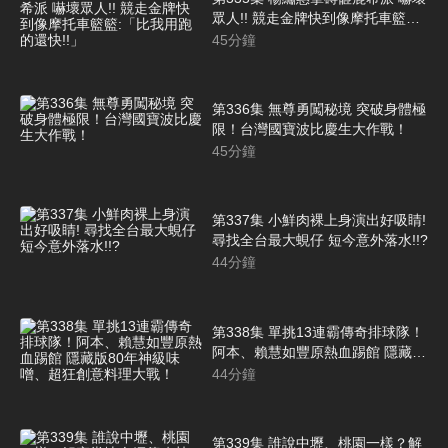
眾人!! 競走金牌快到像摩托車籃籃:
「比我用跑的還快!!」
45
分鐘
第336集 無尊勇闖秘境 突破身體極
限！台灣國寶波比慶生大作戰！
45
分鐘
第337集 小鮮肉裸上身演出好吸睛!
尋找全台最大蜆仔 短今意外落水!!?
44
分鐘
第338集 單挑13連霸傳奇排球隊！
阿本、賴慧如豐原熱血踢館 隱藏版
80年神級味噌、超狂創意料理大
44
分鐘
戰！
第339集 誰說中壢、桃園一樣？解