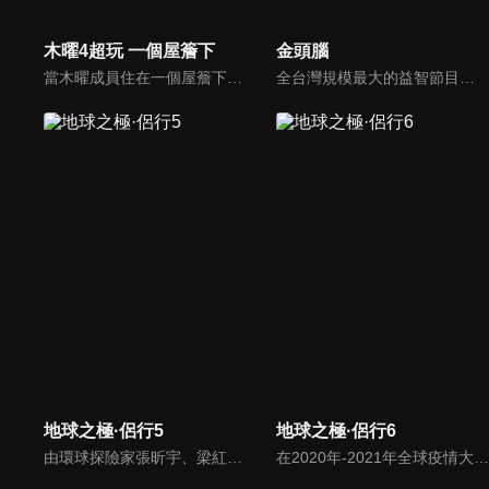
木曜4超玩 一個屋簷下
金頭腦
當木曜成員住在一個屋簷下時，會產生什麼火花呢？
全台灣規模最大的益智節目，首創棚內與外景並重，聰明的觀眾動動腦，尋找各行各業最聰明的人，打造與上班族生活圈最貼近的百人大型益智節目！
地球之極·侶行5
地球之極·侶行6
由環球探險家張昕宇、梁紅「侶行夫婦」攜手，前往最高、最寒冷、最炎熱、最神秘等「地球之極」，走遍地球極致之地，見證人類偉大生存。這一段極地之旅，用真實的鏡頭語言，去記錄和講述了極端環境下人類的生存故事，有的是故土難離，有的不停挑戰著生存極限，無一不閃爍著充滿智慧的生活之光。
在2020年-2021年全球疫情大背景下，侶行夫婦張昕宇梁紅跨越歐亞大陸，在俄羅斯及東歐各國，關照普通人生，發現點滴希望。在戰事隨時可能激化的烏克蘭東部、被戰爭摧殘30多年的阿塞拜疆納卡地區、大轟炸後依然飽受折磨的塞爾維亞，張昕宇梁紅記錄下人們，在戰爭中追尋光明的故事。