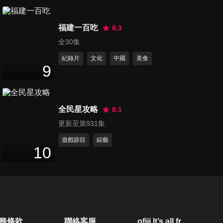
刺激的還是要年輕人代表來
第349集 瘋玩日本宮古島!!｜檸
福建一百吃
檬秀秀子海邊火辣比基尼太養
8.3
45
分鐘
眼！｜阿翔扮獨有守護軍｜路
全30集
邊指揮交通太爆笑!!
紀錄片
文化
中國
美食
第350集 最高鹽質是誰!?海底
9
驚現美人魚!?｜繡惠、檸檬、
45
分鐘
秀秀子浮潛直擊夢幻宮古藍！
｜宮古牛美味爆擊太難忘 !!
全民星攻略
8.1
第351集 太扯了!! 扯鈴綑綁4人
更新至第931集
穿過身體 籃籃驚聲尖叫｜鹿希
45
分鐘
派冰火五重天 翻船+火燒身體
遊戲節目
綜藝
10
太刺激!!
第352集 太狂了！全台首合法
輕航機俯瞰花蓮祕境！李雅英
45
分鐘
辣到崩潰？蝸牛奧運開跑啦！
第353集 雅英檸檬活盆地跳舞
務條款
聯絡客服
ofiii lt’s all free