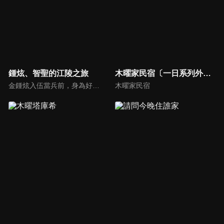
鍾炫、智聖的江陵之旅
木曜家民宿〔一日系列外傳〕
金鍾炫入伍當兵前，身為好友的尹智聖帶他到最為熟悉的江原道-江陵，向鍾炫介紹江陵的美好一切，趁這時間好好的享受江陵的美好景、好吃的食物，以排解入伍前的情緒。
木曜家民宿