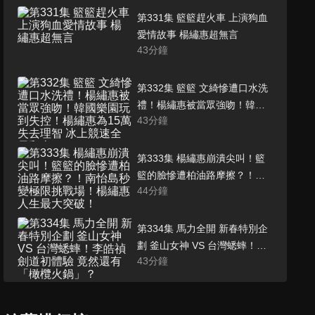
第331集 籃籃趕火車 上演狗血
愛情故事 楊繡惠超無言
43
分鐘
第332集 籃籃 文綺慘遭口水洗
禮！楊繡惠被當眾強吻！韓國
43
分鐘
樂園玩到失控！楊繡惠為15萬
失去理智 冰上競速全員翻車
第333集 楊繡惠崩潰尖叫！籃
籃的臉慘遭柏油路摩擦？！南
44
分鐘
怡島秒變極限挑戰場！楊繡惠
人生最大突破！
第334集 馬力全開 新春特別企
劃 釜山女神 VS 台灣蟋蟀！李
43
分鐘
皓禎劍道初體驗 竟然還有「橄
欖火鍋」？
第335集 楊繡惠拿磚砸鹿希派