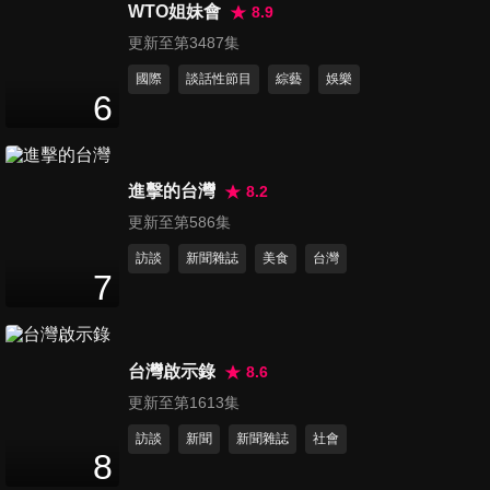
代也攻頂！？「董事長最愛」
WTO姐妹會
8.9
45
分鐘
極致下午茶與高空蕨蘭秘境 新
更新至第3487集
時代匹克球大賽！國家鐵道博
國際
談話性節目
綜藝
娛樂
物館終極開箱
第345集 一碰就破產？慈妹錄
6
影險賠千萬 驚見千萬級真標
44
分鐘
本！| 楊繡惠解鎖首次潛水 深
入國境之南絕美深藍秘境 | 最
進擊的台灣
8.2
老土地公廟處處神蹟
第346集 慈妹被整慘？首次挑
更新至第586集
戰推廣員選拔｜吉普車沙漠瘋
45
分鐘
狂飆沙 慈妹嚇到已下線！？｜
訪談
新聞雜誌
美食
台灣
開箱中央山脈尾端大浴缸 從石
7
縫冒出來的情人眼淚？
第347集 三上悠亞跌倒全員搶
救 繡惠姐跌倒竟沒人理？｜籃
45
分鐘
籃暴走拆台！不看節奏把阿翔
台灣啟示錄
8.6
逼入絕境｜三上悠亞飆台語！
更新至第1613集
內湖美食齁呷擱袂死
第348集 南珉貞玩這個嚇到腿
訪談
新聞
新聞雜誌
社會
軟被「提上岸」？｜楊繡惠40
8
46
分鐘
年前嫩照出土超震撼！｜果然