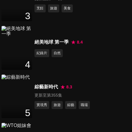
不插電樂園玩瘋了
第340集 宜芳、金娜妍火辣森
烹飪
旅遊
美食
3
巴超亮眼 眾人手摸「袋鼠蛋
45
分鐘
蛋」初體驗!!?
第341集 核彈芭比金賢姈首次
絕美地球 第一季
8.4
嘗試風帆！全球唯一 復古濕版
45
分鐘
攝影超吸睛！
紀錄片
自然
4
第342集 不敗大胃王小慧1V9
李晧禎成最強棒!?全台唯一樂
45
分鐘
園設施 嚇到楊繡惠腿軟!!!
綜藝新時代
8.3
更新至第355集
第343集 媽媽畫像背後的真相
太揪心！Mingo 難忍淚水噴發
實境秀
旅遊
綜藝
職場
5
46
分鐘
扯！ 連80歲阿嬤都能教到會跳
舞？築夢者熱血快閃炸翻街頭
Mingo首嚐哥吉拉拉麵 牽手鱷
第344集 不只Alex登101，新時
魚笑翻天