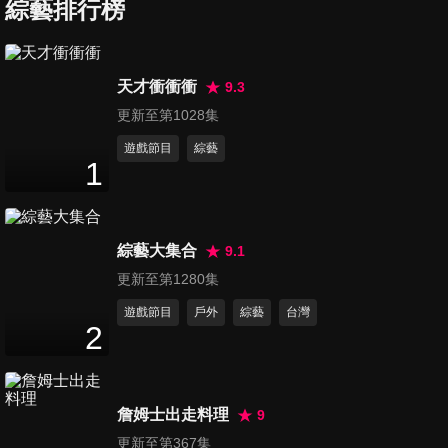
嚇壞眾人!! 競走金牌快到像摩
綜藝排行榜
45
分鐘
托車籃籃:「比我用跑的還
快!!」
第336集 無尊勇闖秘境 突破身
天才衝衝衝
9.3
體極限！台灣國寶波比慶生大
更新至第1028集
45
分鐘
作戰！
遊戲節目
綜藝
1
第337集 小鮮肉裸上身演出好
吸睛! 尋找全台最大蜆仔 短今
44
分鐘
意外落水!!?
綜藝大集合
9.1
第338集 單挑13連霸傳奇排球
更新至第1280集
隊！阿本、賴慧如豐原熱血踢
遊戲節目
戶外
綜藝
台灣
44
分鐘
館 隱藏版80年神級味噌、超狂
2
創意料理大戰！
第339集 誰說中壢、桃園一
樣？解密當地人網傳八卦！楊
詹姆士出走料理
9
46
分鐘
皓崴大鬧娛樂摔角擂台，還有
更新至第367集