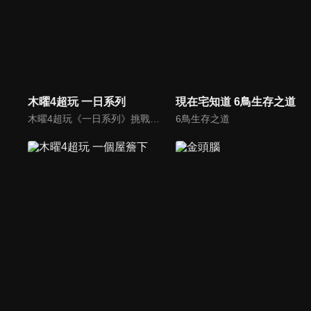
木曜4超玩 一日系列
現在宅知道 6鳥生存之道
木曜4超玩《一日系列》挑戰365行！阿公邰智源帶領你體驗各行各業！透過實際體驗台灣各行各業工作內容，讓民眾瞭解其背後專業和辛苦。
6鳥生存之道