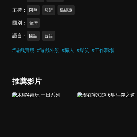
主持
阿翔
籃籃
楊繡惠
國別
台灣
語言
國語
台語
#
遊戲實境
#
遊戲外景
#
職人
#
爆笑
#
工作職場
推薦影片