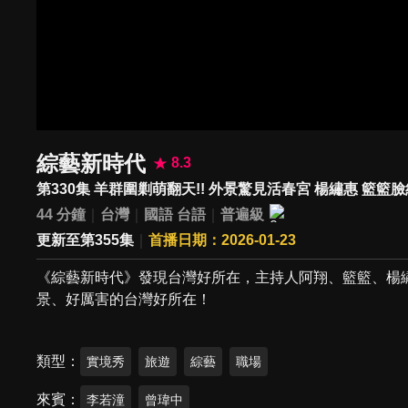
綜藝新時代
8.3
第330集 羊群圍剿萌翻天!! 外景驚見活春宮 楊繡惠 籃籃臉
44 分鐘
台灣
國語
台語
普遍級
更新至第355集
首播日期：2026-01-23
《綜藝新時代》發現台灣好所在，主持人阿翔、籃籃、楊繡
景、好厲害的台灣好所在！
類型
實境秀
旅遊
綜藝
職場
來賓
李若潼
曾瑋中