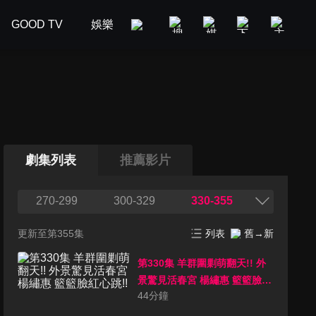
GOOD TV
娛樂
美食旅遊
新聞政論
汽車
劇集列表
推薦影片
270-299
300-329
330-355
更新至第355集
列表
舊→新
第330集 羊群圍剿萌翻天!! 外
景驚見活春宮 楊繡惠 籃籃臉紅
44
分鐘
心跳!!