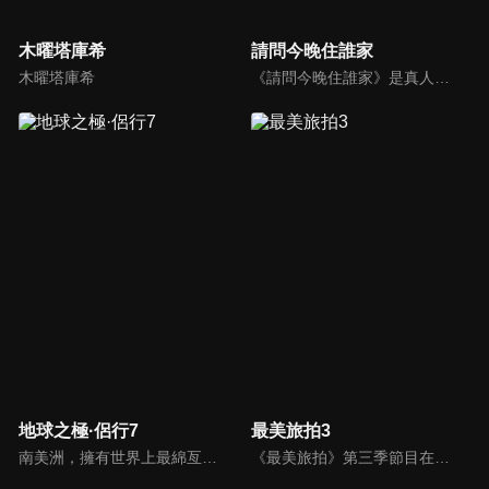
木曜塔庫希
請問今晚住誰家
木曜塔庫希
《請問今晚住誰家》是真人打工旅遊實境節目，由「型男打工團」帶領各位遠離都市塵囂，探訪最療癒的鄉間！進行打工換餐、換宿的體驗。
地球之極·侶行7
最美旅拍3
南美洲，擁有世界上最綿亙曲折的山脈、最寬廣兇險的雨林，多樣的地形孕育了豐富的生活方式，這一次，270和梁紅從巴拿馬出發，縱貫南美洲，走到世界盡頭，收集到了各種各樣打動人心的故事。
《最美旅拍》第三季節目在第一、二季基礎上做了內容升級。藝人與福建當地理想生活家將有更深入的聯繫和互動，二者在共處中完成理想生活的講述。同時，兩位藝人將在本季節目中自制10期遊玩攻略，攻略更具實用性、可複製性，觀眾們可參照這些旅遊攻略，自助遊玩福建多地。