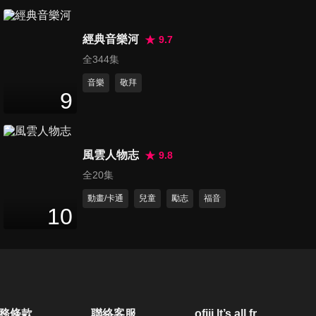
第450集 漫漫長夜：那些在夜
經典音樂河
晚工作的人們
9.7
24
分鐘
全344集
音樂
敬拜
第451集 誰最聰明？
9
23
分鐘
風雲人物志
9.8
第452集 藍莓歐姆蛋捲
全20集
24
分鐘
動畫/卡通
兒童
勵志
福音
10
第453集 歡迎你到地球來
23
分鐘
第454集 彩虹人
務條款
聯絡客服
ofiii lt’s all free