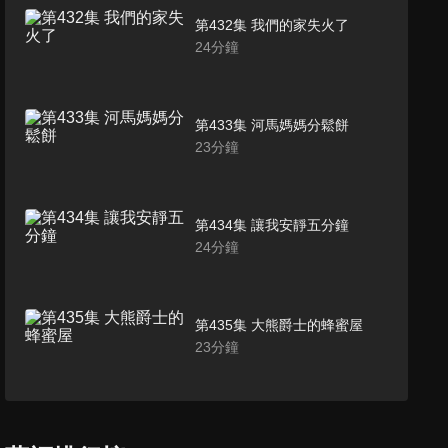
第432集 我們的家失火了
24
分鐘
第433集 河馬媽媽分鬆餅
23
分鐘
第434集 讓我安靜五分鐘
24
分鐘
第435集 大熊爵士的蜂蜜屋
23
分鐘
第436集 倒數計時，一起過聖