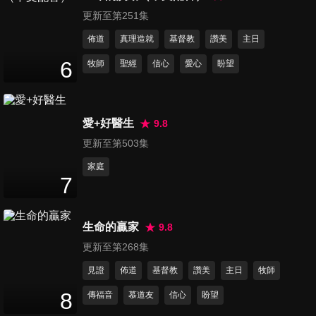
24
分鐘
更新至第251集
佈道
真理造就
基督教
讚美
主日
第446集 丹尼爾的美好一天
6
牧師
聖經
信心
愛心
盼望
24
分鐘
愛+好醫生
9.8
第447集 諾頓與愛借東西的大
更新至第503集
熊
24
分鐘
家庭
7
第448集 這是我的山丘
24
分鐘
生命的贏家
9.8
更新至第268集
第449集 我都用姐姐的舊東西
見證
佈道
基督教
讚美
主日
牧師
23
分鐘
8
傳福音
慕道友
信心
盼望