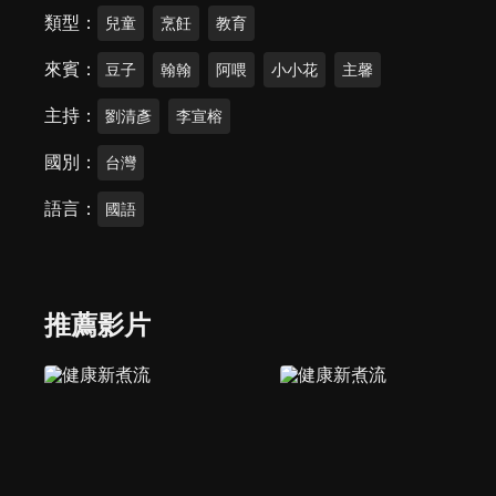
類型
兒童
烹飪
教育
來賓
豆子
翰翰
阿喂
小小花
主馨
主持
劉清彥
李宣榕
國別
台灣
語言
國語
推薦影片