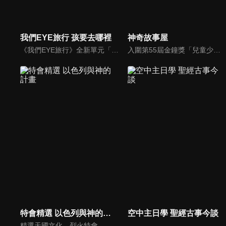
我們EYE旅行 孩要去哪裡
神奇故事屋
《我們EYE旅行》全新單元「孩要去哪裡」除了介紹適合親子同遊的景點外，並結合社會關懷，強調家庭的溫暖與愛的感動，期盼透過旅遊為弱勢孩童創造美好回憶，一圓他們的夢想。
入圍第55屆金鐘獎「兒童少年節目獎」，神奇故事屋將書內場景帶到戶外，帶領孩子認識台灣人文歷史、農作特產及在地文化。
特會精選 以色列與神的計畫
空中主日學 聖經古事今談
精選天國文化、烈火特會、超自然大能與使徒性教會等特會，幫助我們更加明白神的心意，好讓我們的生命能走在神的道路上進入命定。