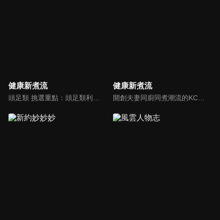
健康新煮流
健康新煮流
頭足類 挑選重點：頭足類利用清洗時去除內臟可以降低膽固醇的攝取。挑選雙眼清澈明亮，眼球稍微凸出，肉質結實有彈性為佳。身體具透明感，觸腕或是吸盤一碰到活體就會吸附住便是新鮮的。
開創夫妻同廚同煮潮流的KC夫婦，繼《健康醫食代》後，走出攝影棚，帶大家全台走透透，發掘上帝賞賜的美味食材，內容融合新加坡南洋風和客家純樸味，加上台灣獨特的閩南風情，互相激盪交織出的火花，打造出獨一無二的美食節目。