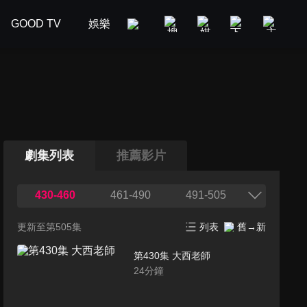
GOOD TV
娛樂
美食旅遊
新聞政論
汽車
劇集列表
推薦影片
430-460
461-490
491-505
更新至第505集
列表
舊→新
第430集 大西老師
24
分鐘