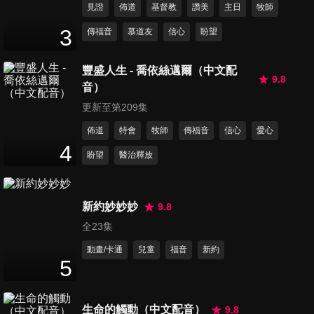
見證
佈道
基督教
讚美
主日
牧師
第441集 新朋友
3
傳福音
慕道友
信心
盼望
23
分鐘
豐盛人生 - 喬依絲邁爾（中文配
9.8
音）
第442集 我的完美願望
23
分鐘
更新至第209集
佈道
特會
牧師
傳福音
信心
愛心
4
盼望
醫治釋放
第443集 好想好想吃起司棒
23
分鐘
新約妙妙妙
9.8
全23集
第444集 好想變成你
24
分鐘
動畫/卡通
兒童
福音
新約
5
第445集 屋裡屋外
生命的觸動（中文配音）
9.8