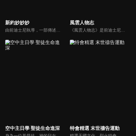
新約妙妙妙
風雲人物志
由前迪士尼執導，一部傳述耶穌生平與門徒故事的動畫系列影片。故事背景均在兩千年前，雖然年代久遠，但是人類對生命的詮釋與內在真正的基本需求，卻始終未曾改變。人物性格、劇情、遭遇等情境雖然與今日景況相異，但是故事背後同樣都有一個亙古不移的共同主題－愛，以及關於愛的圓滿落實。
《風雲人物志》是前迪士尼導演執導的名人故事系列，讓孩子從世界名人身上學會堅持夢想、永不放棄。透過每一集完整介紹，不但可以幫助小朋友看見這些名人在各領域如何奉獻一生、造福人群，還能激勵他們效法美好的品德，進一步啟發他們對傳記文學的閱讀興趣。
空中主日學 聖徒生命進深
特會精選 末世禱告運動
身為一位基督徒、神的兒女，不能只是在知識上認識這位父神，我們應該要全面認識祂，當我們越多認識祂的屬性，並且經歷祂的恩典，我們就對祂的信心就越加增，以至於在每天的生活中都能享受祂奇妙、豐盛的一切！
精選天國文化、烈火特會、超自然大能與使徒性教會等特會，幫助我們更加明白神的心意，好讓我們的生命能走在神的道路上進入命定。