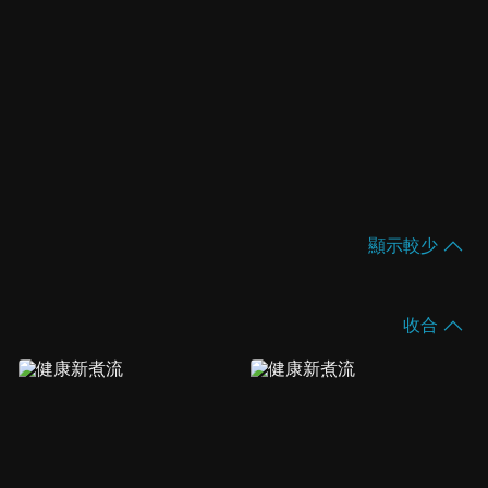
顯示較少
收合