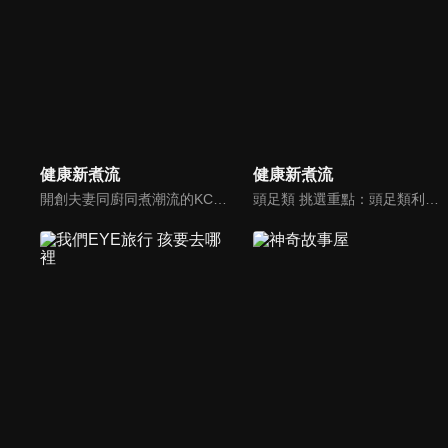
健康新煮流
健康新煮流
開創夫妻同廚同煮潮流的KC夫婦，繼《健康醫食代》後，走出攝影棚，帶大家全台走透透，發掘上帝賞賜的美味食材，內容融合新加坡南洋風和客家純樸味，加上台灣獨特的閩南風情，互相激盪交織出的火花，打造出獨一無二的美食節目。
頭足類 挑選重點：頭足類利用清洗時去除內臟可以降低膽固醇的攝取。挑選雙眼清澈明亮，眼球稍微凸出，肉質結實有彈性為佳。身體具透明感，觸腕或是吸盤一碰到活體就會吸附住便是新鮮的。