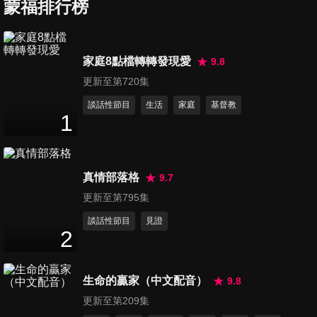
誕！
蒙福排行榜
24
分鐘
第437集 大熊爵士開新店
家庭8點檔轉轉發現愛
9.8
24
分鐘
更新至第720集
談話性節目
生活
家庭
基督教
1
第438集 山姆大王的葡萄園
23
分鐘
真情部落格
9.7
第439集 世界上最美的聲音
更新至第795集
24
分鐘
談話性節目
見證
2
第440集 亂七八糟的口袋
生命的贏家（中文配音）
9.8
24
分鐘
更新至第209集