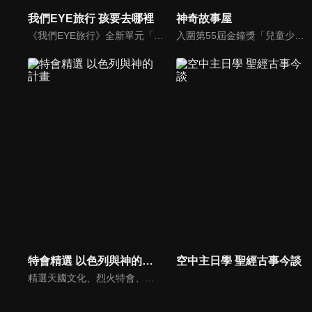
我們EYE旅行 孩要去哪裡
神奇故事屋
《我們EYE旅行》全新單元「孩要去哪裡」除了介紹適合親子同遊的景點外，並結合社會關懷，強調家庭的溫暖與愛的感動，期盼透過旅遊為弱勢孩童創造美好回憶，一圓他們的夢想。
入圍第55屆金鐘獎「兒童少年節目獎」，神奇故事屋將書內場景帶到戶外，帶領孩子認識台灣人文歷史、農作特產及在地文化。
特會精選 以色列與神的計畫
空中主日學 聖經古事今談
精選天國文化、烈火特會、超自然大能與使徒性教會等特會，幫助我們更加明白神的心意，好讓我們的生命能走在神的道路上進入命定。