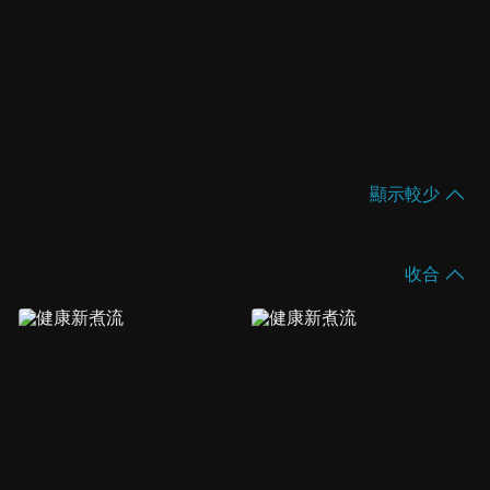
顯示較少
收合