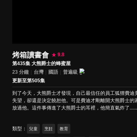
烤箱讀書會
9.8
第435集 大熊爵士的蜂蜜屋
23 分鐘
台灣
國語
普遍級
更新至第505集
到了今天，大熊爵士才發現，自己最信任的員工狐狸費迪竟
失望，卻還是決定饒恕他。可是費迪才剛離開大熊爵士的
放過他。這件事傳進了大熊爵士的耳裡，他簡直氣炸了.....
類型
兒童
烹飪
教育