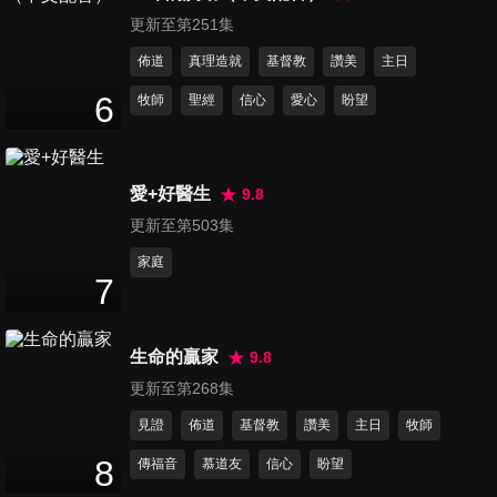
24
分鐘
更新至第251集
佈道
真理造就
基督教
讚美
主日
第446集 丹尼爾的美好一天
6
牧師
聖經
信心
愛心
盼望
24
分鐘
愛+好醫生
9.8
第447集 諾頓與愛借東西的大
更新至第503集
熊
24
分鐘
家庭
7
第448集 這是我的山丘
24
分鐘
生命的贏家
9.8
更新至第268集
第449集 我都用姐姐的舊東西
見證
佈道
基督教
讚美
主日
牧師
23
分鐘
8
傳福音
慕道友
信心
盼望