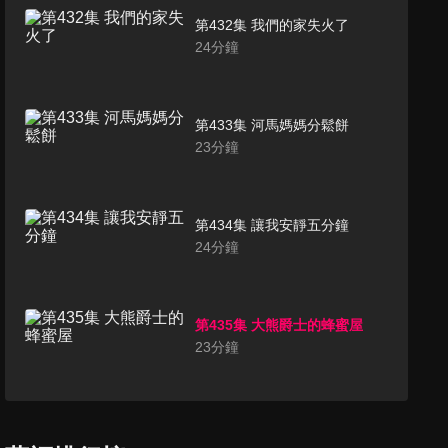
第432集 我們的家失火了
24
分鐘
第433集 河馬媽媽分鬆餅
23
分鐘
第434集 讓我安靜五分鐘
24
分鐘
第435集 大熊爵士的蜂蜜屋
23
分鐘
第436集 倒數計時，一起過聖