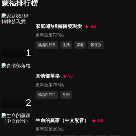
誕！
蒙福排行榜
24
分鐘
第437集 大熊爵士開新店
家庭8點檔轉轉發現愛
9.8
24
分鐘
更新至第720集
談話性節目
生活
家庭
基督教
1
第438集 山姆大王的葡萄園
23
分鐘
真情部落格
9.7
第439集 世界上最美的聲音
更新至第795集
24
分鐘
談話性節目
見證
2
第440集 亂七八糟的口袋
生命的贏家（中文配音）
9.8
24
分鐘
更新至第209集