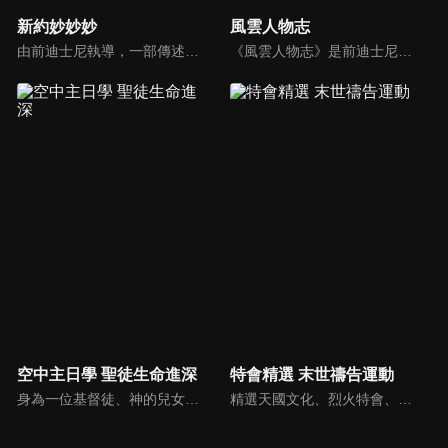
新約妙妙妙
風雲人物志
由前迪士尼執導，一部傳述耶穌生平與門徒故事的動畫系列影片。故事背景均在兩千年前，雖然年代久遠，但是人類對生命的詮釋與內在真正的基本需求，卻始終未曾改變。人物性格、劇情、遭遇等情境雖然與今日景況相異，但是故事背後同樣都有一個亙古不移的共同主題－愛，以及關於愛的圓滿落實。
《風雲人物志》是前迪士尼導演執導的名人故事系列，讓孩子從世界名人身上學會堅持夢想、永不放棄。透過每一集完整介紹，不但可以幫助小朋友看見這些名人在各領域如何奉獻一生、造福人群，還能激勵他們效法美好的品德，進一步啟發他們對傳記文學的閱讀興趣。
空中主日學 聖徒生命進深
特會精選 末世禱告運動
身為一位基督徒、神的兒女，不能只是在知識上認識這位父神，我們應該要全面認識祂，當我們越多認識祂的屬性，並且經歷祂的恩典，我們就對祂的信心就越加增，以至於在每天的生活中都能享受祂奇妙、豐盛的一切！
精選天國文化、烈火特會、超自然大能與使徒性教會等特會，幫助我們更加明白神的心意，好讓我們的生命能走在神的道路上進入命定。