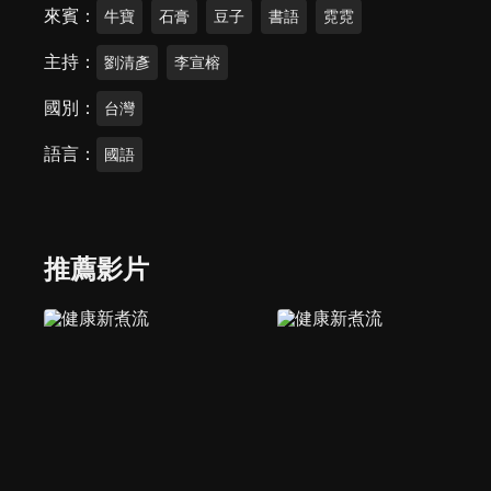
來賓
牛寶
石膏
豆子
書語
霓霓
主持
劉清彥
李宣榕
國別
台灣
語言
國語
推薦影片