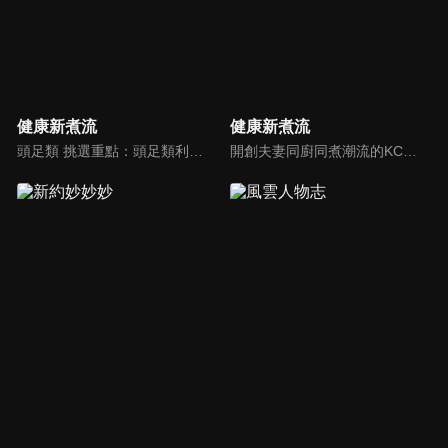
健康新煮流
健康新煮流
頭足類 挑選重點：頭足類利用清洗時去除內臟可以降低膽固醇的攝取。挑選雙眼清澈明亮，眼球稍微凸出，肉質結實有彈性為佳。身體具透明感，觸腕或是吸盤一碰到活體就會吸附住便是新鮮的。
開創夫妻同廚同煮潮流的KC夫婦，繼《健康醫食代》後，走出攝影棚，帶大家全台走透透，發掘上帝賞賜的美味食材，內容融合新加坡南洋風和客家純樸味，加上台灣獨特的閩南風情，互相激盪交織出的火花，打造出獨一無二的美食節目。