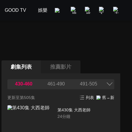
GOOD TV
娛樂
美食旅遊
新聞政論
汽車
劇集列表
推薦影片
430-460
461-490
491-505
更新至第505集
列表
舊→新
第430集 大西老師
24
分鐘