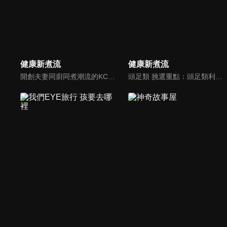
健康新煮流
健康新煮流
開創夫妻同廚同煮潮流的KC夫婦，繼《健康醫食代》後，走出攝影棚，帶大家全台走透透，發掘上帝賞賜的美味食材，內容融合新加坡南洋風和客家純樸味，加上台灣獨特的閩南風情，互相激盪交織出的火花，打造出獨一無二的美食節目。
頭足類 挑選重點：頭足類利用清洗時去除內臟可以降低膽固醇的攝取。挑選雙眼清澈明亮，眼球稍微凸出，肉質結實有彈性為佳。身體具透明感，觸腕或是吸盤一碰到活體就會吸附住便是新鮮的。