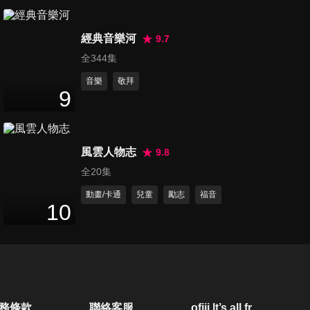
第450集 漫漫長夜：那些在夜
經典音樂河
晚工作的人們
9.7
24
分鐘
全344集
音樂
敬拜
第451集 誰最聰明？
9
23
分鐘
風雲人物志
9.8
第452集 藍莓歐姆蛋捲
全20集
24
分鐘
動畫/卡通
兒童
勵志
福音
10
第453集 歡迎你到地球來
23
分鐘
第454集 彩虹人
務條款
聯絡客服
ofiii lt’s all free