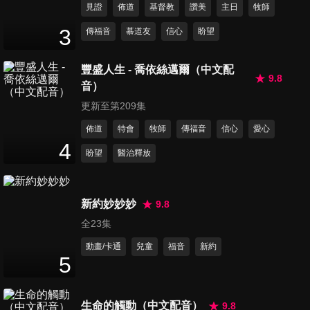
見證
佈道
基督教
讚美
主日
牧師
第441集 新朋友
3
傳福音
慕道友
信心
盼望
23
分鐘
豐盛人生 - 喬依絲邁爾（中文配
9.8
音）
第442集 我的完美願望
23
分鐘
更新至第209集
佈道
特會
牧師
傳福音
信心
愛心
4
盼望
醫治釋放
第443集 好想好想吃起司棒
23
分鐘
新約妙妙妙
9.8
全23集
第444集 好想變成你
24
分鐘
動畫/卡通
兒童
福音
新約
5
第445集 屋裡屋外
生命的觸動（中文配音）
9.8