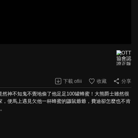
下載 ofiii
收藏
分享
然神不知鬼不覺地偷了他足足100罐蜂蜜！大熊爵士雖然很
家，便馬上遇見欠他一杯蜂蜜的鼴鼠爺爺，費迪卻怎麼也不肯
.。