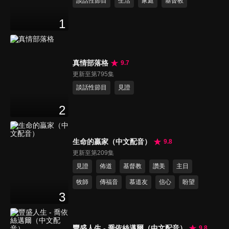
談話性節目
生活
家庭
基督教
1
真情部落格
9.7
更新至第795集
談話性節目
見證
2
生命的贏家（中文配音）
9.8
更新至第209集
見證
佈道
基督教
讚美
主日
牧師
傳福音
慕道友
信心
盼望
3
豐盛人生 - 喬依絲邁爾（中文配音）
9.8