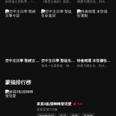
由前迪士尼執導，一部傳述耶穌生平與門徒故事的動畫系列影片。故事背景均在兩千年前，雖然年代久遠，但是人類對生命的詮釋與內在真正的基本需求，卻始終未曾改變。人物性格、劇情、遭遇等情境雖然與今日景況相異，但是故事背後同樣都有一個亙古不移的共同主題－愛，以及關於愛的圓滿落實。
《風雲人物志》是前迪士尼導演執導的名人故事系列，讓孩子從世界名人身上學會堅持夢想、永不放棄。透過每一集完整介紹，不但可以幫助小朋友看見這些名人在各領域如何奉獻一生、造福人群，還能激勵他們效法美好的品德，進一步啟發他們對傳記文學的閱讀興趣。
精選天國文化、烈火特會、超自然大能與使徒性教會等特會，幫助我們更加明白神的心意，好讓我們的生命能走在神的道路上進入命定。
空中主日學 聖經古事今談
空中主日學 聖徒生命進深
特會精選 末世禱告運動
身為一位基督徒、神的兒女，不能只是在知識上認識這位父神，我們應該要全面認識祂，當我們越多認識祂的屬性，並且經歷祂的恩典，我們就對祂的信心就越加增，以至於在每天的生活中都能享受祂奇妙、豐盛的一切！
精選天國文化、烈火特會、超自然大能與使徒性教會等特會，幫助我們更加明白神的心意，好讓我們的生命能走在神的道路上進入命定。
蒙福排行榜
家庭8點檔轉轉發現愛
9.8
更新至第720集