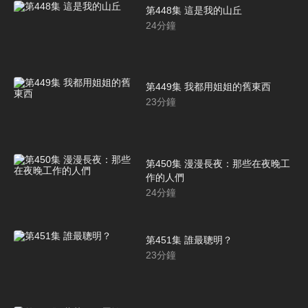
第448集 這是我的山丘
24
分鐘
第449集 我都用姐姐的舊東西
23
分鐘
第450集 漫漫長夜：那些在夜晚工
作的人們
24
分鐘
第451集 誰最聰明？
23
分鐘