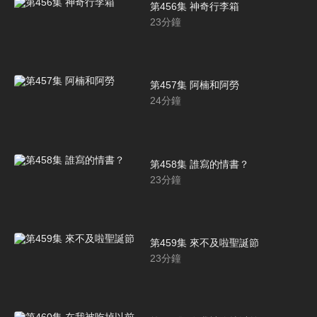
第456集 神奇行李箱
23
分鐘
第457集 阿楠和阿勞
24
分鐘
第458集 誰寫的情書？
23
分鐘
第459集 來不及啦聖誕節
23
分鐘