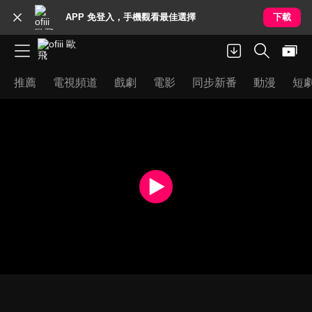
APP 免登入，手機觀看最佳選擇
下載
推薦
電視頻道
戲劇
電影
同步新番
動漫
短