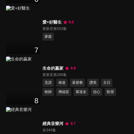
愛+好醫生
9.8
更新至第503集
家庭
7
生命的贏家
9.8
更新至第268集
見證
佈道
基督教
讚美
主日
牧師
傳福音
慕道友
信心
盼望
8
經典音樂河
9.7
全344集