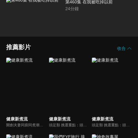
第460集 在我被吃掉以前
24
分鐘
推薦影片
收合
健康新煮流
健康新煮流
健康新煮流
開創夫妻同廚同煮潮流的KC夫婦，繼《健康醫食代》後，走出攝影棚，帶大家全台走透透，發掘上帝賞賜的美味食材，內容融合新加坡南洋風和客家純樸味，加上台灣獨特的閩南風情，互相激盪交織出的火花，打造出獨一無二的美食節目。
頭足類 挑選重點：頭足類利用清洗時去除內臟可以降低膽固醇的攝取。挑選雙眼清澈明亮，眼球稍微凸出，肉質結實有彈性為佳。身體具透明感，觸腕或是吸盤一碰到活體就會吸附住便是新鮮的。
頭足類 挑選重點：頭足類利用清洗時去除內臟可以降低膽固醇的攝取。挑選雙眼清澈明亮，眼球稍微凸出，肉質結實有彈性為佳。身體具透明感，觸腕或是吸盤一碰到活體就會吸附住便是新鮮的。