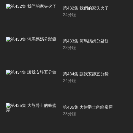
第432集 我們的家失火了
24
分鐘
第433集 河馬媽媽分鬆餅
23
分鐘
第434集 讓我安靜五分鐘
24
分鐘
第435集 大熊爵士的蜂蜜屋
23
分鐘