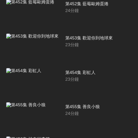
第452集 藍莓歐姆蛋捲
24
分鐘
第453集 歡迎你到地球來
23
分鐘
第454集 彩虹人
23
分鐘
第455集 善良小狼
24
分鐘