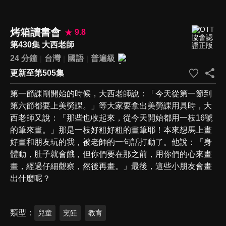
烤箱讀書會
9.8
第430集 大西老師
24 分鐘
台灣
國語
普遍級
更新至第505集
第一節課剛開始的時候，大西老師說：「今天從第一節到
第六節都要上美勞課。」等大家要拿出美勞課用具時，大
西老師又說：「那些也收起來，從今天開始都用一枝16號
的筆來畫。」那是一枝好粗好粗的畫筆耶！本來想馬上畫
好畫和朋友玩的我，被老師的一句話打動了。他說：「身
體動，肚子就會餓，但你們要在那之前，用你們的心來畫
畫，經過仔細觀察，然後再畫。」最後，這些小朋友會畫
出什麼呢？
類型
兒童
烹飪
教育