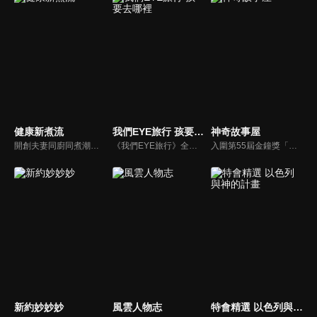
健康新煮流
我們EYE旅行 孩要去哪裡
神奇故事屋
開創夫妻同廚同煮潮流的KC夫婦，繼《健康醫食代》後，走出攝影棚，帶大家全台走透透，發掘上帝賞賜的美味食材，內容融合新加坡南洋風和客家純樸味，加上台灣獨特的閩南風情，互相激盪交織出的火花，打造出獨一無二的美食節目。
《我們EYE旅行》全新單元「孩要去哪裡」除了介紹適合親子同遊的景點外，並結合社會關懷，強調家庭的溫暖與愛的感動，期盼透過旅遊為弱勢孩童創造美好回憶，一圓他們的夢想。
入圍第55屆金鐘獎「兒童少年節目獎」，神奇故事屋將書內場景帶到戶外，帶領孩子認識台灣人文歷史、農作特產及在地文化。
新約妙妙妙
風雲人物志
特會精選 以色列與神的計畫