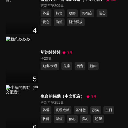
更新至第209集
佈道
特會
牧師
傳福音
信心
愛心
盼望
醫治釋放
4
新約妙妙妙
9.8
全23集
動畫/卡通
兒童
福音
新約
5
生命的觸動（中文配音）
9.8
更新至第251集
佈道
真理造就
基督教
讚美
主日
牧師
聖經
信心
愛心
盼望
6