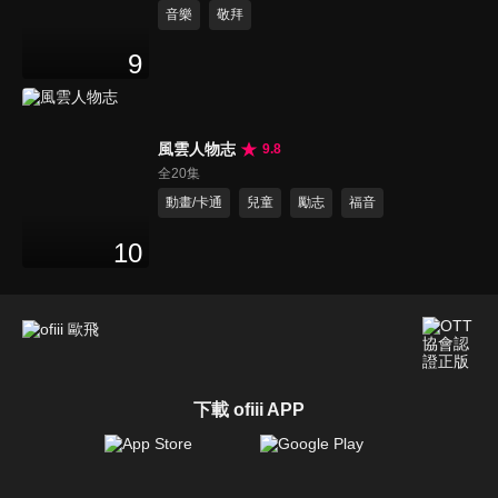
音樂
敬拜
9
風雲人物志
9.8
全20集
動畫/卡通
兒童
勵志
福音
10
下載 ofiii APP