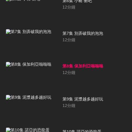
第6集 小豬 衝吧
12
分鐘
第7集 別弄破我的泡泡
12
分鐘
第8集 保加利亞嗡嗡嗡
12
分鐘
第9集 泥漿越多越好玩
12
分鐘
第10集 諾亞的恐龍蛋