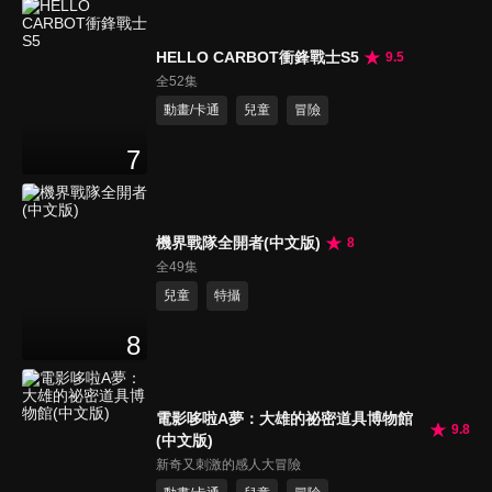
HELLO CARBOT衝鋒戰士S5
9.5
全52集
動畫/卡通
兒童
冒險
7
機界戰隊全開者(中文版)
8
全49集
兒童
特攝
8
電影哆啦A夢：大雄的祕密道具博物館
9.8
(中文版)
新奇又刺激的感人大冒險