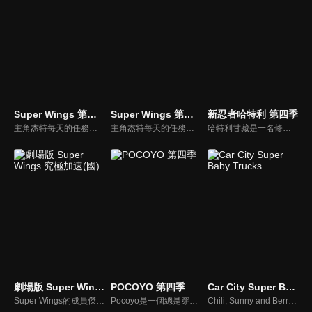
Super Wings 第三季
Super Wings 第五季
新忍者哈特利 第四季
主角杰特每天的任務就是為世界各地的小朋友運送包裹，但杰特每次的任務都會遇到新的挑戰，快跟著一群傑出的Super Wings到世界各地去幫助大家，體驗最驚奇的冒險吧！
主角杰特每天的任務就是為世界各地的小朋友運送包裹，但杰特每次的任務都會遇到新的挑戰，快跟著一群傑出的Super Wings到世界各地去幫助大家，體驗最驚奇的冒險吧！
哈特利甘藏是一名修行的伊賀流少年忍者，從伊賀到東京市區，並寄居在三葉家。作品描述哈特利與家中獨子健一的友情等，並介紹許多忍術，由於忍者出現在現代社會而引來騷動，亦牽涉到兩大忍者流派—伊賀流與甲賀流的對立。
劇場版 Super Wings 究極加速(國)
POCOYO 第四季
Car City Super Baby Trucks
Super Wings的成員傑特是世界上最快的飛機，但他不只是願意送快遞。他希望像其他Super Wings隊友一樣受歡迎。當比利·威利綁架了一群無辜的人質時，傑特決定幫助人類女孩菲菲救出她母親…
Pocoyo是一個總是穿著藍色衣服、對世界充滿好奇心的活潑小男孩，他喜歡嘗試新鮮的事物，身邊也圍繞了許多和他一樣聰明可愛的好朋友。節目中的Pocoyo帶領著欣賞節目的小朋友與他一起開心遊戲，當Pocoyo遇到困難時和他一起解決，並從中學習不同的事物。
Chili, Sunny and Berry are three cute baby cars. Every day, they go around Car City to meet its inhabitants and discover new activities... to have fun, learn and grow up !