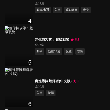
全51集
動畫/卡通
兒童
運動賽事
青春
4
迷你特攻隊：超級戰警
8.8
全26集
動物
動畫/卡通
兒童
冒險
5
魔進戰隊煌輝者(中文版)
8
全50集
兒童
特攝
6