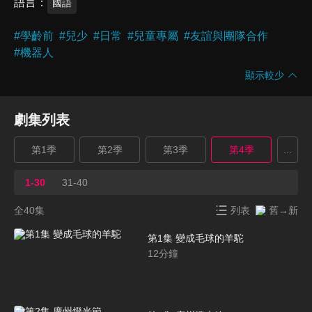
語言
國語
#
學齡前
#
兒少
#
日常
#
兒童專屬
#
友誼與團隊合作
#
機器人
顯示較少
劇集列表
第1季
第2季
第3季
第4季
...
1-30
31-40
全40集
列表
舊→新
第1集 變成毛球的羊駝
12
分鐘