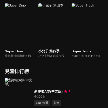
Super Dino
小兒子 第四季
Super Truck
恐龍救援隊出動！拯救陷入危險的恐龍朋友們！ 為了拯救陷入危險的恐龍朋友們，恐龍救援隊就此組成！成員包括迪諾、凱菈、哈利、班尼、飛飛，以及擔任指揮官的天才少女喬伊。這個超萌的恐龍救援隊能成功拯救恐龍朋友並維護蹦蹦島的和平嗎？
小兒子阿甯咕這次跟他那糊裡糊塗但又充滿一顆溫暖之心的爸爸駱爸鼻發展爆笑又精彩的故事呢？ 這次更開始展開了與同學多采多姿的校園生活，在大人不在家的時候，與大頭兩人享受了小孩在家的歡樂時刻，以及在學校，發現了長滿毛毛腿的蜘蛛，展開與同學偷偷豢養的計畫。
Super Truck is the most surprising truck of Car City. Whenever a vehicle is in danger and cannot do his truck job, Super Truck transforms himself and saves the day ! Follow Super truck, Car City's greatest hero in his amazing adventures.
兒童排行榜
新哆啦A夢(中文版)
9
全300集
動畫/卡通
兒童