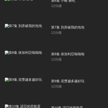
第6集 小豬 衝吧
12
分鐘
第7集 別弄破我的泡泡
12
分鐘
第8集 保加利亞嗡嗡嗡
12
分鐘
第9集 泥漿越多越好玩
12
分鐘
第10集 諾亞的恐龍蛋