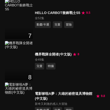
HELLO CARBOT衝鋒戰士S5
9.5
全52集
動畫/卡通
兒童
冒險
7
機界戰隊全開者(中文版)
8
全49集
兒童
特攝
8
電影哆啦A夢：大雄的祕密道具博物館
9.8
(中文版)
新奇又刺激的感人大冒險