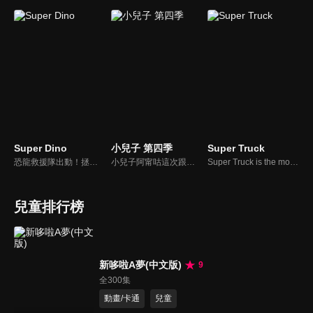
Super Dino
小兒子 第四季
Super Truck
恐龍救援隊出動！拯救陷入危險的恐龍朋友們！ 為了拯救陷入危險的恐龍朋友們，恐龍救援隊就此組成！成員包括迪諾、凱菈、哈利、班尼、飛飛，以及擔任指揮官的天才少女喬伊。這個超萌的恐龍救援隊能成功拯救恐龍朋友並維護蹦蹦島的和平嗎？
小兒子阿甯咕這次跟他那糊裡糊塗但又充滿一顆溫暖之心的爸爸駱爸鼻發展爆笑又精彩的故事呢？ 這次更開始展開了與同學多采多姿的校園生活，在大人不在家的時候，與大頭兩人享受了小孩在家的歡樂時刻，以及在學校，發現了長滿毛毛腿的蜘蛛，展開與同學偷偷豢養的計畫。
Super Truck is the most surprising truck of Car City. Whenever a vehicle is in danger and cannot do his truck job, Super Truck transforms himself and saves the day ! Follow Super truck, Car City's greatest hero in his amazing adventures.
兒童排行榜
新哆啦A夢(中文版)
9
全300集
動畫/卡通
兒童