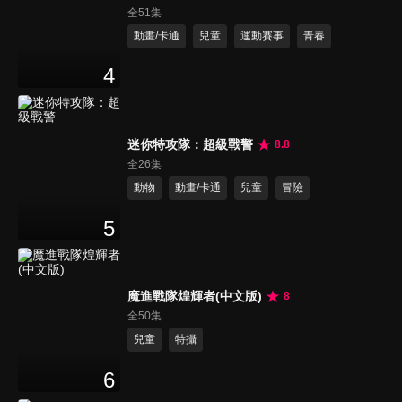
全51集
動畫/卡通
兒童
運動賽事
青春
4
迷你特攻隊：超級戰警
8.8
全26集
動物
動畫/卡通
兒童
冒險
5
魔進戰隊煌輝者(中文版)
8
全50集
兒童
特攝
6