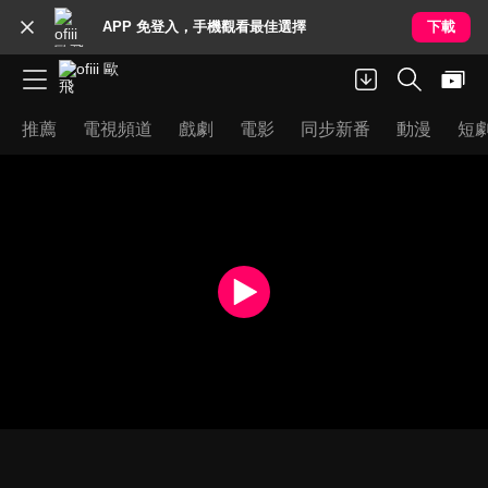
APP 免登入，手機觀看最佳選擇
下載
推薦
電視頻道
戲劇
電影
同步新番
動漫
短