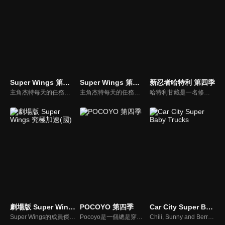
Super Wings 第三季
Super Wings 第五季
新忍者哈特利 第四季
主角杰特每天的任務就是為世界各地的小朋友運送包裹，但杰特每次的任務都會遇到新的挑戰，快跟著一群傑出的Super Wings到世界各地去幫助大家，體驗最驚奇的冒險吧！
主角杰特每天的任務就是為世界各地的小朋友運送包裹，但杰特每次的任務都會遇到新的挑戰，快跟著一群傑出的Super Wings到世界各地去幫助大家，體驗最驚奇的冒險吧！
哈特利甘藏是一名修行的伊賀流少年忍者，從伊賀到東京市區，並寄居在三葉家。作品描述哈特利與家中獨子健一的友情等，並介紹許多忍術，由於忍者出現在現代社會而引來騷動，亦牽涉到兩大忍者流派—伊賀流與甲賀流的對立。
劇場版 Super Wings 究極加速(國)
POCOYO 第四季
Car City Super Baby Trucks
Super Wings的成員傑特是世界上最快的飛機，但他不只是願意送快遞。他希望像其他Super Wings隊友一樣受歡迎。當比利·威利綁架了一群無辜的人質時，傑特決定幫助人類女孩菲菲救出她母親…
Pocoyo是一個總是穿著藍色衣服、對世界充滿好奇心的活潑小男孩，他喜歡嘗試新鮮的事物，身邊也圍繞了許多和他一樣聰明可愛的好朋友。節目中的Pocoyo帶領著欣賞節目的小朋友與他一起開心遊戲，當Pocoyo遇到困難時和他一起解決，並從中學習不同的事物。
Chili, Sunny and Berry are three cute baby cars. Every day, they go around Car City to meet its inhabitants and discover new activities... to have fun, learn and grow up !