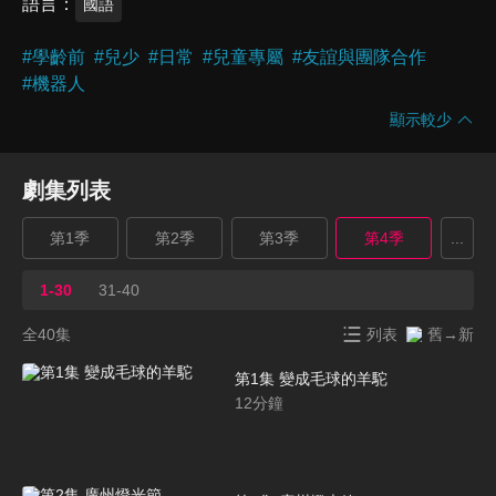
語言
國語
#
學齡前
#
兒少
#
日常
#
兒童專屬
#
友誼與團隊合作
#
機器人
顯示較少
劇集列表
第1季
第2季
第3季
第4季
...
1-30
31-40
全40集
列表
舊→新
第1集 變成毛球的羊駝
12
分鐘