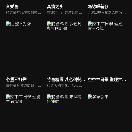
音樂會
真情之夜
為祢唱新歌
精選敬拜現場與敬拜者真實的分享，讓我們一起向神獻上最美的祭。
歡迎您一起共度真情之夜，透過見證、詩歌讓我們一同進入在這個城市裡，許許多多的真情故事、真情人生。
介紹100首精選入圍詩歌及創作新秀；以及資深詩歌創作人及知名基督徒藝人，如巫啟賢、張芸京、TANK、盛曉玫等。分享他們的創作故事，或感動他們的一首詩歌。一起唱新歌，來為主打歌。
心靈不打烊
特會精選 以色列與神的計畫
空中主日學 聖經古事今談
電視福音佈道節目，由前主播何戎主持，有別於以往的節目風格，將繼續提供最具平安與感動的心靈音樂饗宴。
精選天國文化、烈火特會、超自然大能與使徒性教會等特會，幫助我們更加明白神的心意，好讓我們的生命能走在神的道路上進入命定。