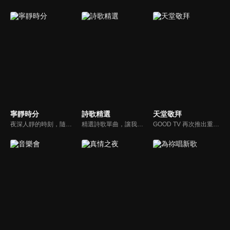
寧靜時分
詩歌精選
天堂敬拜
夜深人靜的時刻，隨著音樂的流轉，帶領我們更深的摸著主。
精選詩歌單曲，讓我們獻上全心全人的敬拜。
GOOD TV 再次推出重量級音樂節目《天堂敬拜》，匯集當代知名音樂人，在敬拜水流中引領觀眾經歷神的同在。期盼觀眾收看時，神的同在降臨、聖靈充滿；透過音樂成為橋樑，讓神同在的氛圍，吸引非基督徒渴望認識神，得著救恩。