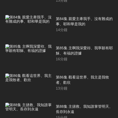
13
分鐘
第84集 親愛主牽我手、沒有難成的
事、耶和華是我的
14
分鐘
第85集 主啊我深愛祢、我寧願有耶
穌、有福的證據
16
分鐘
第86集 觀看這世界、我主是我牧
者、歡欣
13
分鐘
第88集 主拯救、我知誰掌管明天、
長存到永遠
15
分鐘