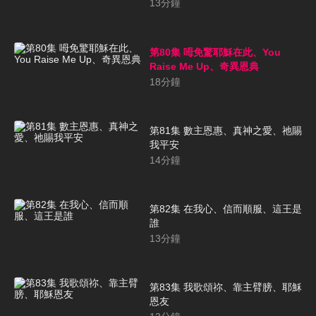
13
分鐘
第80集 呣免驚耶穌在此、You
Raise Me Up、奇異恩典
18
分鐘
第81集 數主恩惠、真神之愛、祂賜
我平安
14
分鐘
第82集 在我心、信而順服、這王是
誰
13
分鐘
第83集 我歌頌祢、靠主臂膀、耶穌
恩友