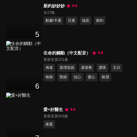
新約妙妙妙
9.8
全23集
動畫/卡通
兒童
福音
新約
5
生命的觸動（中文配音）
9.8
更新至第251集
佈道
真理造就
基督教
讚美
主日
牧師
聖經
信心
愛心
盼望
6
愛+好醫生
9.8
更新至第503集
家庭