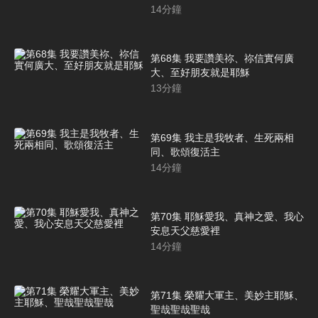
14
分鐘
第68集 我要讚美祢、祢信實何廣
大、至好朋友就是耶穌
13
分鐘
第69集 我主是我牧者、生死兩相
同、歌頌復活主
14
分鐘
第70集 耶穌愛我、真神之愛、我心
安息天父慈愛裡
14
分鐘
第71集 榮耀大軍主、美妙主耶穌、
聖哉聖哉聖哉