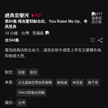
經典音樂河
9.7
第80集 呣免驚耶穌在此、You Raise Me Up、奇
異恩典
18 分鐘
台灣
普遍級
全344集
重現經典詩歌生命力，讓您在歌中感受上帝亙古榮耀作為
和救贖大恩。
類型
音樂
敬拜
來賓
台北靈糧堂豐收聖樂團
陳翰威
林思盈
陳子萱
YMCA聖樂合唱團
國別
台灣