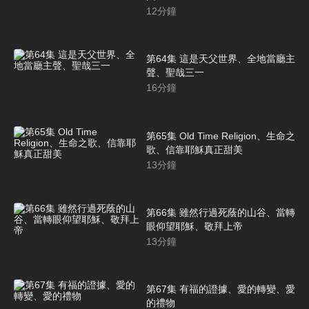
12
分鐘
第64集 這是天父世界、全地當廳主
聲、聖哉三一
16
分鐘
第65集 Old Time Religion、生命之
歌、信靠耶穌真正甜美
13
分鐘
第66集 雖然行過死蔭的山谷、當轉
眼仰望耶穌、敬拜上帝
13
分鐘
第67集 有福的證據、愛的轉變、愛
的禮物