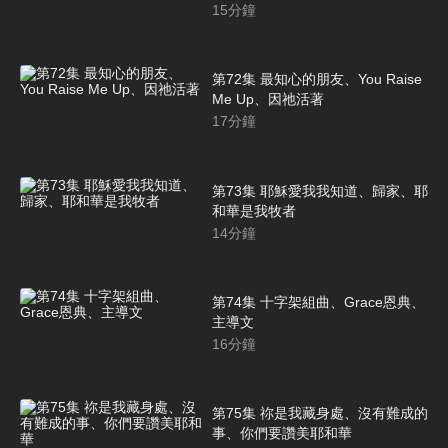
15
分鐘
第72集 最知心的朋友、You Raise
Me Up、因祂活著
17
分鐘
第73集 耶穌愛我我知道、歸家、耶
和華是我牧者
14
分鐘
第74集 十字架組曲、Grace恩典、
主導文
16
分鐘
第75集 祢是我藏身處、沒有難成的
事、你們要讚美耶和華