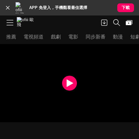
APP 免登入，手機觀看最佳選擇
下載
推薦
電視頻道
戲劇
電影
同步新番
動漫
短