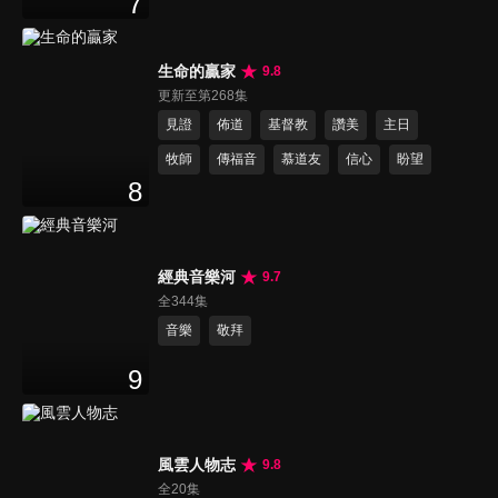
7
生命的贏家
9.8
更新至第268集
見證
佈道
基督教
讚美
主日
牧師
傳福音
慕道友
信心
盼望
8
經典音樂河
9.7
全344集
音樂
敬拜
9
風雲人物志
9.8
全20集