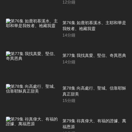
12
分鐘
第76集 如鹿初慕溪水、主耶和華是
我牧者、祂藏我靈
14
分鐘
第77集 我找真愛、堅信、奇異恩典
14
分鐘
第78集 向高處行、聖城、信靠耶穌
真正甜美
15
分鐘
第79集 祢真偉大、有福的證據、萬
福恩源