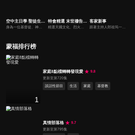
空中主日學 聖徒生命進深
特會精選 末世禱告運動
客家新事
身為一位基督徒、神的兒女，不能只是在知識上認識這位父神，我們應該要全面認識祂，當我們越多認識祂的屬性，並且經歷祂的恩典，我們就對祂的信心就越加增，以至於在每天的生活中都能享受祂奇妙、豐盛的一切！
精選天國文化、烈火特會、超自然大能與使徒性教會等特會，幫助我們更加明白神的心意，好讓我們的生命能走在神的道路上進入命定。
跟著主持人郎祖筠一起關心客家事，體驗客家文化之美，透過見證分享一同經歷上帝的恩典。
蒙福排行榜
家庭8點檔轉轉發現愛
9.8
更新至第720集
談話性節目
生活
家庭
基督教
1
真情部落格
9.7
更新至第795集