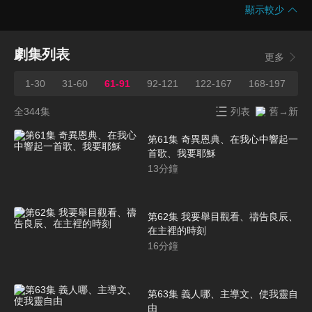
顯示較少
劇集列表
更多
1-30
31-60
61-91
92-121
122-167
168-197
1
全344集
列表
舊→新
第61集 奇異恩典、在我心中響起一
首歌、我要耶穌
13
分鐘
第62集 我要舉目觀看、禱告良辰、
在主裡的時刻
16
分鐘
第63集 義人哪、主導文、使我靈自
由