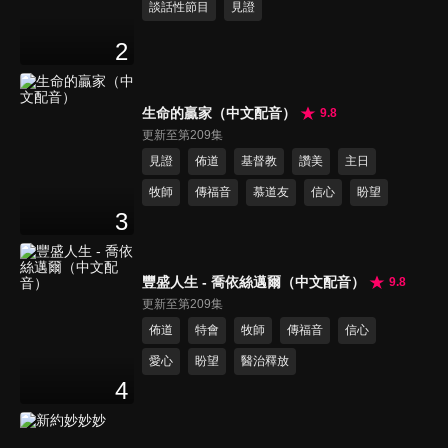
談話性節目
見證
2
生命的贏家（中文配音）
9.8
更新至第209集
見證
佈道
基督教
讚美
主日
牧師
傳福音
慕道友
信心
盼望
3
豐盛人生 - 喬依絲邁爾（中文配音）
9.8
更新至第209集
佈道
特會
牧師
傳福音
信心
愛心
盼望
醫治釋放
4