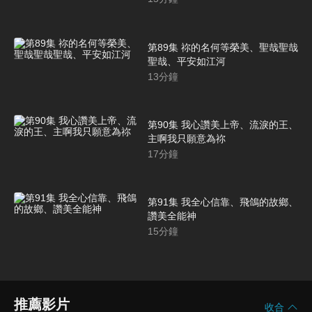
第89集 祢的名何等榮美、聖哉聖哉
聖哉、平安如江河
13
分鐘
第90集 我心讚美上帝、流淚的王、
主啊我只願意為祢
17
分鐘
第91集 我全心信靠、飛鴿的故鄉、
讚美全能神
15
分鐘
推薦影片
收合