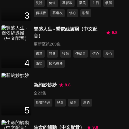
見證
佈道
基督教
讚美
主日
牧師
第71集 榮耀大軍主、美妙主耶
3
傳福音
慕道友
信心
盼望
穌、聖哉聖哉聖哉
15
分鐘
豐盛人生 - 喬依絲邁爾（中文配
9.8
音）
第72集 最知心的朋友、You
Raise Me Up、因祂活著
更新至第209集
17
分鐘
佈道
特會
牧師
傳福音
信心
愛心
4
盼望
醫治釋放
第73集 耶穌愛我我知道、歸
家、耶和華是我牧者
14
分鐘
新約妙妙妙
9.8
全23集
第74集 十字架組曲、Grace恩
典、主導文
動畫/卡通
兒童
福音
新約
5
16
分鐘
第75集 祢是我藏身處、沒有難
生命的觸動（中文配音）
9.8