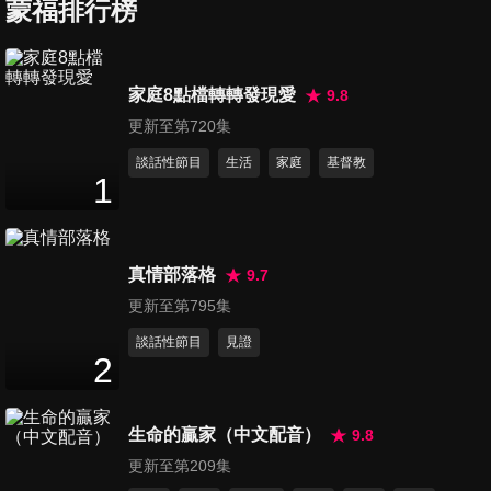
當轉眼仰望耶穌、敬拜上帝
蒙福排行榜
13
分鐘
第67集 有福的證據、愛的轉
家庭8點檔轉轉發現愛
9.8
變、愛的禮物
更新至第720集
14
分鐘
談話性節目
生活
家庭
基督教
1
第68集 我要讚美祢、祢信實何
廣大、至好朋友就是耶穌
13
分鐘
真情部落格
9.7
第69集 我主是我牧者、生死兩
更新至第795集
相同、歌頌復活主
談話性節目
見證
14
分鐘
2
第70集 耶穌愛我、真神之愛、
生命的贏家（中文配音）
9.8
我心安息天父慈愛裡
14
分鐘
更新至第209集