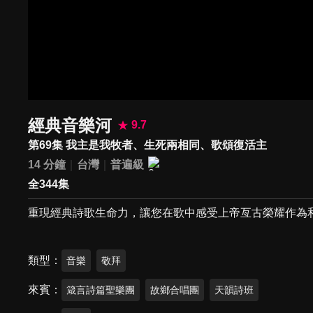
經典音樂河
9.7
第69集 我主是我牧者、生死兩相同、歌頌復活主
14 分鐘
台灣
普遍級
全344集
重現經典詩歌生命力，讓您在歌中感受上帝亙古榮耀作為
類型
音樂
敬拜
來賓
箴言詩篇聖樂團
故鄉合唱團
天韻詩班