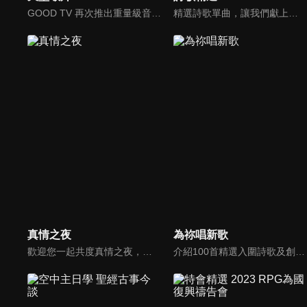
GOOD TV 再次推出重量級音樂節目《天堂敬拜》，匯集當代知名音樂人，在敬拜水流中引領觀眾經歷神的同在。期盼觀眾收看時，神的同在降臨、聖靈充滿；透過音樂成為橋樑，讓神同在的氛圍，吸引非基督徒渴望認識神，得著救恩。
精選詩歌單曲，讓我們獻上全心全人的敬拜。
真情之夜
為祢唱新歌
歡迎您一起共度真情之夜，透過見證、詩歌讓我們一同進入在這個城市裡，許許多多的真情故事、真情人生。
介紹100首精選入圍詩歌及創作新秀；以及資深詩歌創作人及知名基督徒藝人，如巫啟賢、張芸京、TANK、盛曉玫等。分享他們的創作故事，或感動他們的一首詩歌。一起唱新歌，來為主打歌。