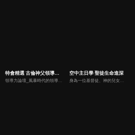
特會精選 古倫神父領導力論壇
空中主日學 聖徒生命進深
領導力論壇_風暴時代的領導與工作，由天主教Anselm Grun古倫神父主講，會中提到領導力的原則：首在勿評斷自己，先接納自我，先處理負面情緒，在工作上落實祈禱，在態度上能充分信任下屬，亦在改善個人性工作耗竭的四個面向上得以精進： 一、從負面得到的力量 二、處在別人期待中 三、維持表面功夫 四、忽略身心疲憊 五、外在的期望 在做好領導工作前要先認識自己，好的領導者會先接納自己，察覺內在的情緒，透過察覺內在轉化為正面力量。
身為一位基督徒、神的兒女，不能只是在知識上認識這位父神，我們應該要全面認識祂，當我們越多認識祂的屬性，並且經歷祂的恩典，我們就對祂的信心就越加增，以至於在每天的生活中都能享受祂奇妙、豐盛的一切！