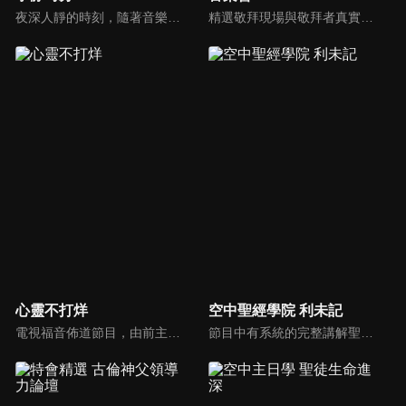
夜深人靜的時刻，隨著音樂的流轉，帶領我們更深的摸著主。
精選敬拜現場與敬拜者真實的分享，讓我們一起向神獻上最美的祭。
心靈不打烊
空中聖經學院 利未記
電視福音佈道節目，由前主播何戎主持，有別於以往的節目風格，將繼續提供最具平安與感動的心靈音樂饗宴。
節目中有系統的完整講解聖經真理，邀請受過解經講道訓練的老師，按著正意分解真理的道，帶領弟兄姊妹更深的了解聖經的浩瀚與偉大