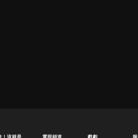
歐！這就是人生啊
電視頻道
戲劇
服