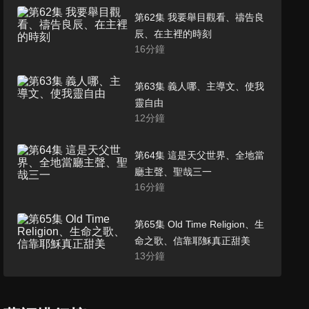
第62集 我要舉目觀看、禱告良
辰、在主裡的時刻
16
分鐘
第63集 義人哪、主導文、使我
靈自由
12
分鐘
第64集 這是天父世界、全地當
廳主聲、聖哉三一
16
分鐘
第65集 Old Time Religion、生
命之歌、信靠耶穌真正甜美
13
分鐘
第66集 雖然行過死蔭的山谷、