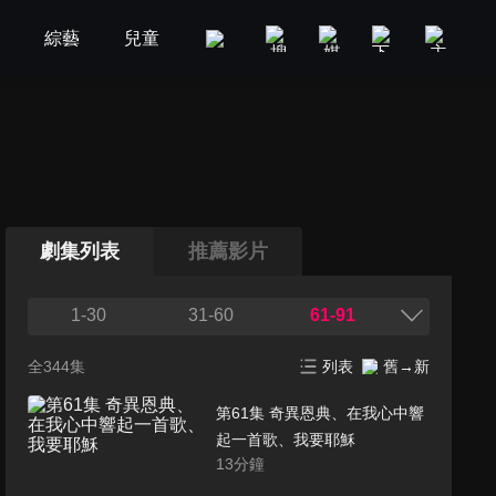
劇
綜藝
兒童
GOOD TV
娛樂
美食旅遊
劇集列表
推薦影片
1-30
31-60
61-91
全344集
列表
舊→新
第61集 奇異恩典、在我心中響
起一首歌、我要耶穌
13
分鐘