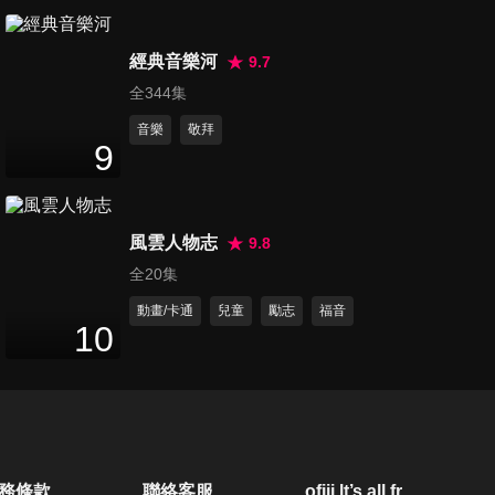
第80集 呣免驚耶穌在此、You
經典音樂河
Raise Me Up、奇異恩典
9.7
18
分鐘
全344集
音樂
敬拜
第81集 數主恩惠、真神之愛、
9
祂賜我平安
14
分鐘
風雲人物志
9.8
第82集 在我心、信而順服、這
全20集
王是誰
13
分鐘
動畫/卡通
兒童
勵志
福音
10
第83集 我歌頌祢、靠主臂膀、
耶穌恩友
13
分鐘
第84集 親愛主牽我手、沒有難
務條款
聯絡客服
ofiii lt’s all free