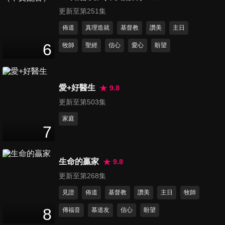
成的事、你們要讚美耶和華
更新至第251集
12
分鐘
佈道
真理造就
基督教
讚美
主日
第76集 如鹿初慕溪水、主耶和
6
牧師
聖經
信心
愛心
盼望
華是我牧者、祂藏我靈
14
分鐘
愛+好醫生
9.8
第77集 我找真愛、堅信、奇異
更新至第503集
恩典
14
分鐘
家庭
7
第78集 向高處行、聖城、信靠
耶穌真正甜美
生命的贏家
9.8
15
分鐘
更新至第268集
第79集 祢真偉大、有福的證
見證
佈道
基督教
讚美
主日
牧師
據、萬福恩源
8
傳福音
慕道友
信心
盼望
13
分鐘