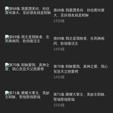
第68集 我要讚美祢、祢信實何廣
大、至好朋友就是耶穌
13
分鐘
第69集 我主是我牧者、生死兩相
同、歌頌復活主
14
分鐘
第70集 耶穌愛我、真神之愛、我心
安息天父慈愛裡
14
分鐘
第71集 榮耀大軍主、美妙主耶穌、
聖哉聖哉聖哉
15
分鐘