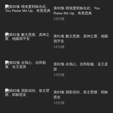
第80集 呣免驚耶穌在此、You
Raise Me Up、奇異恩典
18
分鐘
第81集 數主恩惠、真神之愛、祂賜
我平安
14
分鐘
第82集 在我心、信而順服、這王是
誰
13
分鐘
第83集 我歌頌祢、靠主臂膀、耶穌
恩友
13
分鐘