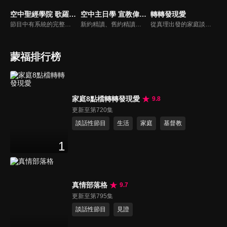
空中聖經學院 歌羅西書（李建儒）
空中主日學 宣教偉人列傳
轉轉發現愛
節目中有系統的完整講解聖經真理，邀請受過解經講道訓練的老師，按著正意分解真理的道，帶領弟兄姊妹更深的了解聖經的浩瀚與偉大
新約精讀、舊約精讀、門徒造就、神學與教會歷史等主題系列，全方位裝備基督徒生命，教師與牧師精闢解析，幫助您更加明白聖經真理，走進神的心意。
從真理出發的家庭談話性節目，針對現代婚姻家庭議題讓您輕鬆掌握關注方向。
蒙福排行榜
家庭8點檔轉轉發現愛
9.8
更新至第720集
談話性節目
生活
家庭
基督教
1
真情部落格
9.7
更新至第795集
談話性節目
見證