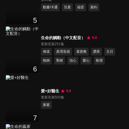
動畫/卡通
兒童
福音
新約
5
生命的觸動（中文配音）
9.8
更新至第251集
佈道
真理造就
基督教
讚美
主日
牧師
聖經
信心
愛心
盼望
6
愛+好醫生
9.8
更新至第503集
家庭
7