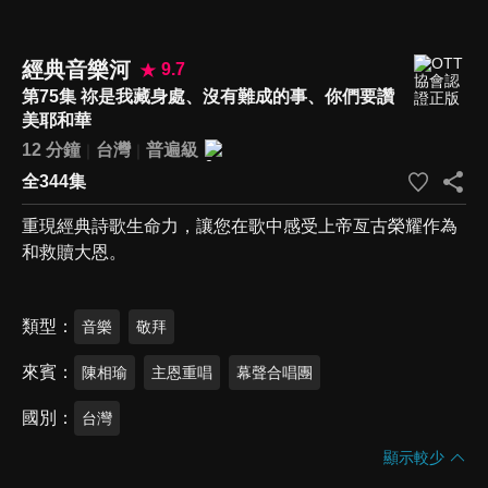
經典音樂河
9.7
第75集 祢是我藏身處、沒有難成的事、你們要讚
美耶和華
12 分鐘
台灣
普遍級
全344集
重現經典詩歌生命力，讓您在歌中感受上帝亙古榮耀作為
和救贖大恩。
類型
音樂
敬拜
來賓
陳相瑜
主恩重唱
幕聲合唱團
國別
台灣
顯示較少