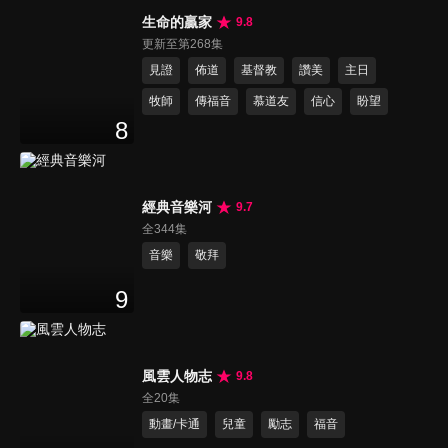
生命的贏家
9.8
更新至第268集
見證
佈道
基督教
讚美
主日
牧師
傳福音
慕道友
信心
盼望
8
經典音樂河
9.7
全344集
音樂
敬拜
9
風雲人物志
9.8
全20集
動畫/卡通
兒童
勵志
福音