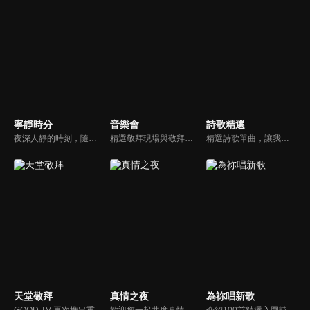
寧靜時分
音樂會
詩歌精選
夜深人靜的時刻，隨著音樂的流轉，帶領我們更深的摸著主。
精選敬拜現場與敬拜者真實的分享，讓我們一起向神獻上最美的祭。
精選詩歌單曲，讓我們獻上全心全人的敬拜。
天堂敬拜
真情之夜
為祢唱新歌
GOOD TV 再次推出重量級音樂節目《天堂敬拜》，匯集當代知名音樂人，在敬拜水流中引領觀眾經歷神的同在。期盼觀眾收看時，神的同在降臨、聖靈充滿；透過音樂成為橋樑，讓神同在的氛圍，吸引非基督徒渴望認識神，得著救恩。
歡迎您一起共度真情之夜，透過見證、詩歌讓我們一同進入在這個城市裡，許許多多的真情故事、真情人生。
介紹100首精選入圍詩歌及創作新秀；以及資深詩歌創作人及知名基督徒藝人，如巫啟賢、張芸京、TANK、盛曉玫等。分享他們的創作故事，或感動他們的一首詩歌。一起唱新歌，來為主打歌。