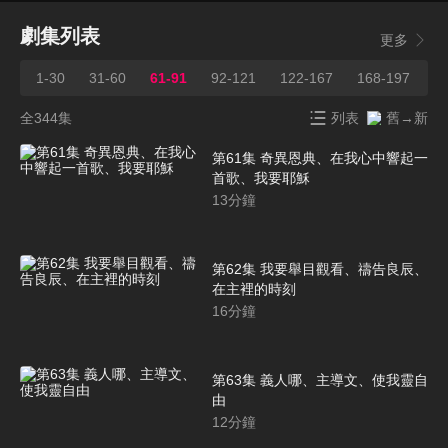
劇集列表
更多
1-30
31-60
61-91
92-121
122-167
168-197
1
全344集
列表
舊→新
第61集 奇異恩典、在我心中響起一
首歌、我要耶穌
13
分鐘
第62集 我要舉目觀看、禱告良辰、
在主裡的時刻
16
分鐘
第63集 義人哪、主導文、使我靈自
由
12
分鐘