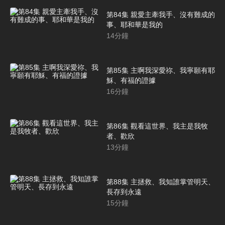
第84集 親愛主牽我手、沒有難成的
事、耶和華是我的
14
分鐘
第85集 主啊我深愛祢、我寧願有耶
穌、有福的證據
16
分鐘
第86集 觀看這世界、我主是我牧
者、歡欣
13
分鐘
第88集 主拯救、我知誰掌管明天、
長存到永遠
15
分鐘