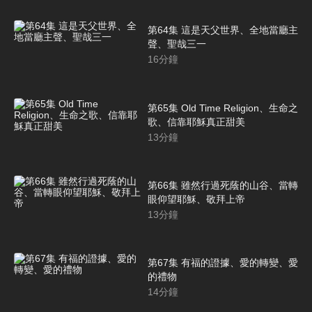
第64集 這是天父世界、全地當廳主
聲、聖哉三一
16
分鐘
第65集 Old Time Religion、生命之
歌、信靠耶穌真正甜美
13
分鐘
第66集 雖然行過死蔭的山谷、當轉
眼仰望耶穌、敬拜上帝
13
分鐘
第67集 有福的證據、愛的轉變、愛
的禮物
14
分鐘