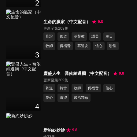
2
生命的贏家（中文配音）
9.8
更新至第209集
見證
佈道
基督教
讚美
主日
牧師
傳福音
慕道友
信心
盼望
3
豐盛人生 - 喬依絲邁爾（中文配音）
9.8
更新至第209集
佈道
特會
牧師
傳福音
信心
愛心
盼望
醫治釋放
4
新約妙妙妙
9.8
全23集