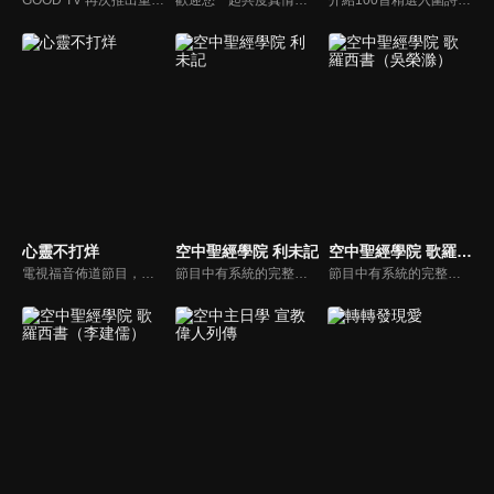
心靈不打烊
空中聖經學院 利未記
空中聖經學院 歌羅西書（吳榮滁）
電視福音佈道節目，由前主播何戎主持，有別於以往的節目風格，將繼續提供最具平安與感動的心靈音樂饗宴。
節目中有系統的完整講解聖經真理，邀請受過解經講道訓練的老師，按著正意分解真理的道，帶領弟兄姊妹更深的了解聖經的浩瀚與偉大
節目中有系統的完整講解聖經真理，邀請受過解經講道訓練的老師，按著正意分解真理的道，帶領弟兄姊妹更深的了解聖經的浩瀚與偉大。