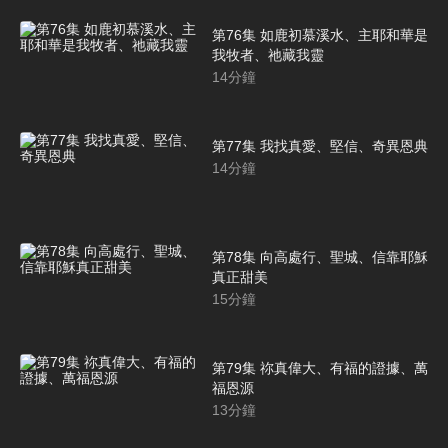
第76集 如鹿初慕溪水、主耶和華是
我牧者、祂藏我靈
14
分鐘
第77集 我找真愛、堅信、奇異恩典
14
分鐘
第78集 向高處行、聖城、信靠耶穌
真正甜美
15
分鐘
第79集 祢真偉大、有福的證據、萬
福恩源
13
分鐘