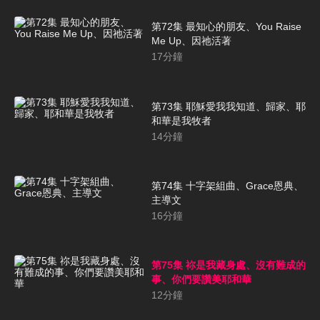
第72集 最知心的朋友、You Raise
Me Up、因祂活著
17
分鐘
第73集 耶穌愛我我知道、歸家、耶
和華是我牧者
14
分鐘
第74集 十字架組曲、Grace恩典、
主導文
16
分鐘
第75集 祢是我藏身處、沒有難成的
事、你們要讚美耶和華
12
分鐘