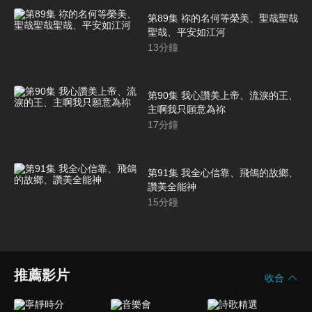
第89集 祢的名何等榮美、聖哉聖哉
聖哉、平安如江河
13
分鐘
第90集 我心讚美上帝、流淚的王、
主啊我只願意為祢
17
分鐘
第91集 我全心信靠、飛鴿的故鄉、
讚美全能神
15
分鐘
推薦影片
收合