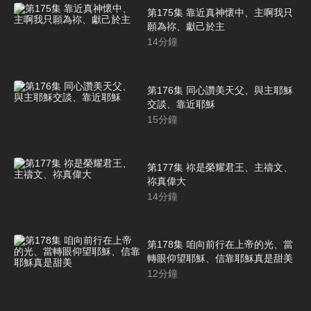
第175集 靠近真神懷中、主啊我只
願為祢、獻己於主
14
分鐘
第176集 同心讚美天父、與主耶穌
交談、靠近耶穌
15
分鐘
第177集 祢是榮耀君王、主禱文、
祢真偉大
14
分鐘
第178集 咱向前行在上帝的光、當
轉眼仰望耶穌、信靠耶穌真是甜美
12
分鐘