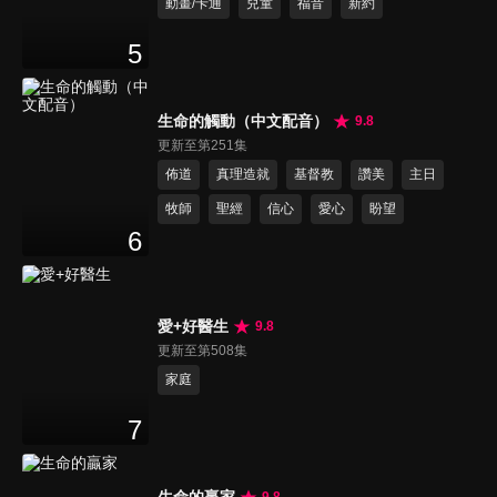
動畫/卡通
兒童
福音
新約
5
生命的觸動（中文配音）
9.8
更新至第251集
佈道
真理造就
基督教
讚美
主日
牧師
聖經
信心
愛心
盼望
6
愛+好醫生
9.8
更新至第508集
家庭
7
生命的贏家
9.8