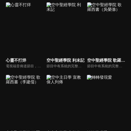
心靈不打烊
空中聖經學院 利未記
空中聖經學院 歌羅西書（吳榮滁）
電視福音佈道節目，由前主播何戎主持，有別於以往的節目風格，將繼續提供最具平安與感動的心靈音樂饗宴。
節目中有系統的完整講解聖經真理，邀請受過解經講道訓練的老師，按著正意分解真理的道，帶領弟兄姊妹更深的了解聖經的浩瀚與偉大
節目中有系統的完整講解聖經真理，邀請受過解經講道訓練的老師，按著正意分解真理的道，帶領弟兄姊妹更深的了解聖經的浩瀚與偉大。