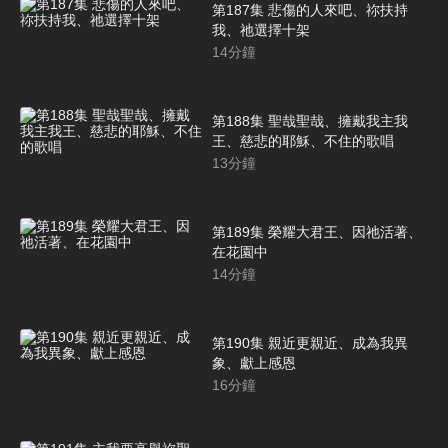
第187集 悲傷的人來吧、祢扶持
我、祂選擇十架
14
分鐘
第188集 聖哉聖哉、擁戴我主我
王、慈悲的耶穌、不住的歌唱
13
分鐘
第189集 榮耀大君王、因祂活著、
在花園中
14
分鐘
第190集 親近更親近、成為我異
象、獻上感恩
16
分鐘