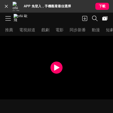
APP 免登入，手機觀看最佳選擇
下載
推薦
電視頻道
戲劇
電影
同步新番
動漫
短