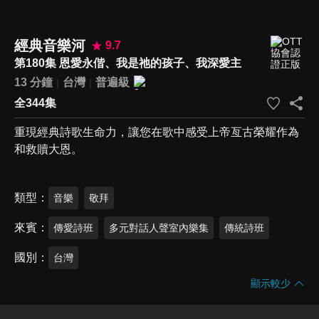
經典音樂河
9.7
第180集 恩愛永偕、我是祂的孩子、我深愛主
13 分鐘
台灣
普遍級
全344集
重現經典詩歌生命力，讓您在歌中感受上帝亙古榮耀作為
和救贖大恩。
類型
音樂
敬拜
來賓
傳愛詩班
多元對話人聲室內樂集
傳統詩班
國別
台灣
顯示較少