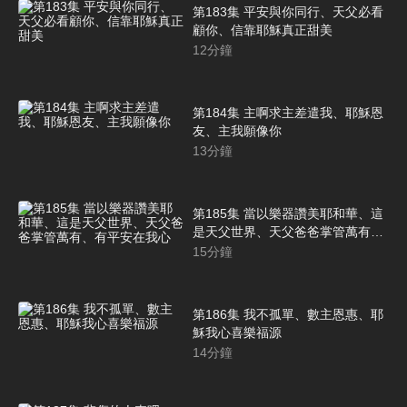
第183集 平安與你同行、天父必看
顧你、信靠耶穌真正甜美
12
分鐘
第184集 主啊求主差遣我、耶穌恩
友、主我願像你
13
分鐘
第185集 當以樂器讚美耶和華、這
是天父世界、天父爸爸掌管萬有、
有平安在我心
15
分鐘
第186集 我不孤單、數主恩惠、耶
穌我心喜樂福源
14
分鐘