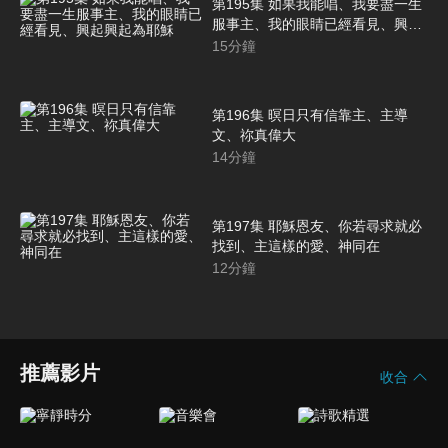
第195集 如果我能唱、我要盡一生
服事主、我的眼睛已經看見、興起
興起為耶穌
15
分鐘
第196集 暝日只有信靠主、主導
文、祢真偉大
14
分鐘
第197集 耶穌恩友、你若尋求就必
找到、主這樣的愛、神同在
12
分鐘
推薦影片
收合