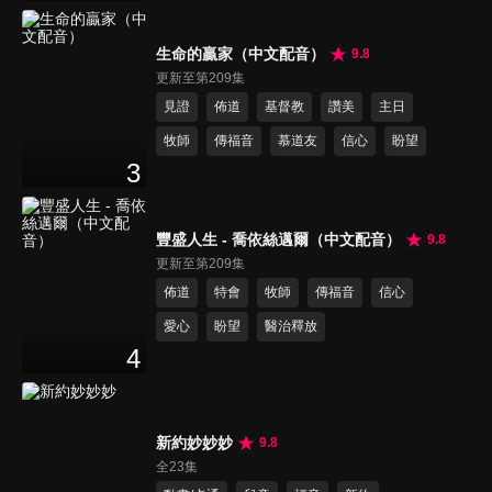
生命的贏家（中文配音）
9.8
更新至第209集
見證
佈道
基督教
讚美
主日
牧師
傳福音
慕道友
信心
盼望
3
豐盛人生 - 喬依絲邁爾（中文配音）
9.8
更新至第209集
佈道
特會
牧師
傳福音
信心
愛心
盼望
醫治釋放
4
新約妙妙妙
9.8
全23集