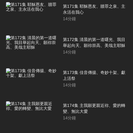
第171集 耶穌恩友、贖罪之泉、主
永活在我心
14
分鐘
第172集 清晨的第一道曙光、我目
舉起向天、願祢崇高、美哉主耶穌
14
分鐘
第173集 佳音傳揚、奇妙十架、獻
上活祭
14
分鐘
第174集 主我願更親近祢、愛的轉
變、無比大愛
14
分鐘