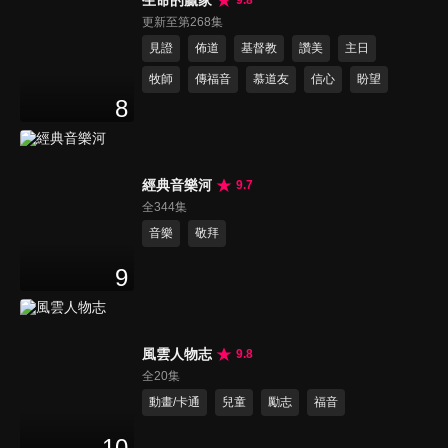
更新至第268集
見證
佈道
基督教
讚美
主日
牧師
傳福音
慕道友
信心
盼望
8
經典音樂河
9.7
全344集
音樂
敬拜
9
風雲人物志
9.8
全20集
動畫/卡通
兒童
勵志
福音
10