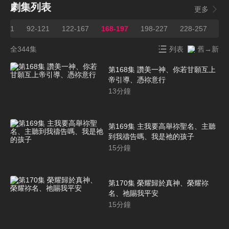
劇集列表
更多
1-91
92-121
122-167
168-197
198-227
228-257
25
全344集
列表
舊→新
第168集 讚美一神、你若甘願互上
帝引導、憑祢意行
13
分鐘
第169集 主我要高舉祢聖名、主聽
到我禱告嗎、我是祂的孩子
15
分鐘
第170集 榮耀歸於真神、榮耀祢
名、祂賜我平安
15
分鐘