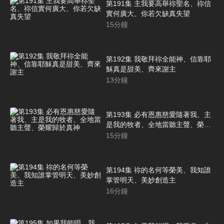
第191集 主我要高舉祢聖名、祢信
實何廣大、你若欠缺真失望
15
分鐘
第192集 我敬拜祢全能神、信靠耶
穌真是甜美、齊來謝主
13
分鐘
第193集 必有恩惠慈愛隨著我、主
是我的牧者、全地當聽主聲、榮耀
歸於真神
15
分鐘
第194集 祢的名何等榮美、我知誰
掌管明天、美妙創造主
16
分鐘