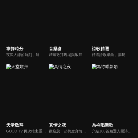
寧靜時分
音樂會
詩歌精選
夜深人靜的時刻，隨著音樂的流轉，帶領我們更深的摸著主。
精選敬拜現場與敬拜者真實的分享，讓我們一起向神獻上最美的祭。
精選詩歌單曲，讓我們獻上全心全人的敬拜。
天堂敬拜
真情之夜
為祢唱新歌
GOOD TV 再次推出重量級音樂節目《天堂敬拜》，匯集當代知名音樂人，在敬拜水流中引領觀眾經歷神的同在。期盼觀眾收看時，神的同在降臨、聖靈充滿；透過音樂成為橋樑，讓神同在的氛圍，吸引非基督徒渴望認識神，得著救恩。
歡迎您一起共度真情之夜，透過見證、詩歌讓我們一同進入在這個城市裡，許許多多的真情故事、真情人生。
介紹100首精選入圍詩歌及創作新秀；以及資深詩歌創作人及知名基督徒藝人，如巫啟賢、張芸京、TANK、盛曉玫等。分享他們的創作故事，或感動他們的一首詩歌。一起唱新歌，來為主打歌。