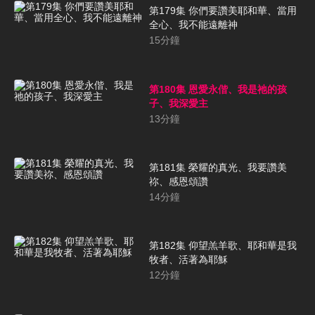
第179集 你們要讚美耶和華、當用
全心、我不能遠離神
15
分鐘
第180集 恩愛永偕、我是祂的孩
子、我深愛主
13
分鐘
第181集 榮耀的真光、我要讚美
祢、感恩頌讚
14
分鐘
第182集 仰望羔羊歌、耶和華是我
牧者、活著為耶穌
12
分鐘