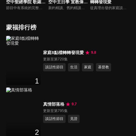
空中聖經學院 歌羅西書（李建儒）
空中主日學 宣教偉人列傳
轉轉發現愛
節目中有系統的完整講解聖經真理，邀請受過解經講道訓練的老師，按著正意分解真理的道，帶領弟兄姊妹更深的了解聖經的浩瀚與偉大
新約精讀、舊約精讀、門徒造就、神學與教會歷史等主題系列，全方位裝備基督徒生命，教師與牧師精闢解析，幫助您更加明白聖經真理，走進神的心意。
從真理出發的家庭談話性節目，針對現代婚姻家庭議題讓您輕鬆掌握關注方向。
蒙福排行榜
家庭8點檔轉轉發現愛
9.8
更新至第720集
談話性節目
生活
家庭
基督教
1
真情部落格
9.7
更新至第795集
談話性節目
見證
2