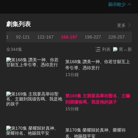
顯示較少
劇集列表
更多
1-91
92-121
122-167
168-197
198-227
228-257
25
全344集
列表
舊→新
第168集 讚美一神、你若甘願互上
帝引導、憑祢意行
13
分鐘
第169集 主我要高舉祢聖名、主聽
到我禱告嗎、我是祂的孩子
15
分鐘
第170集 榮耀歸於真神、榮耀祢
名、祂賜我平安