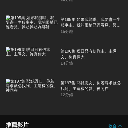
第195集 如果我能唱、我要盡一生
服事主、我的眼睛已經看見、興起
興起為耶穌
15
分鐘
第196集 暝日只有信靠主、主導
文、祢真偉大
14
分鐘
第197集 耶穌恩友、你若尋求就必
找到、主這樣的愛、神同在
12
分鐘
推薦影片
收合