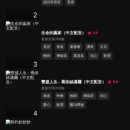
談話性節目
見證
2
生命的贏家（中文配音）
9.8
更新至第209集
見證
佈道
基督教
讚美
主日
牧師
傳福音
慕道友
信心
盼望
3
豐盛人生 - 喬依絲邁爾（中文配音）
9.8
更新至第209集
佈道
特會
牧師
傳福音
信心
愛心
盼望
醫治釋放
4