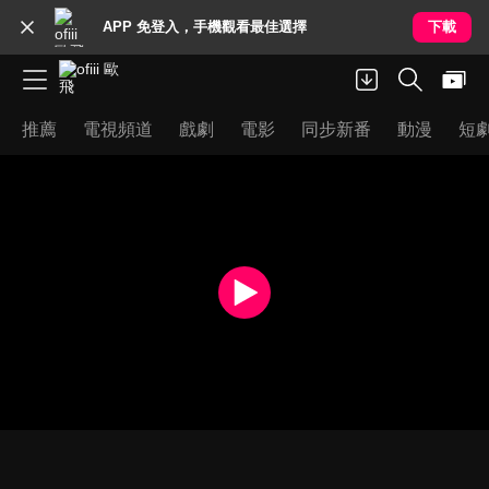
APP 免登入，手機觀看最佳選擇
下載
推薦
電視頻道
戲劇
電影
同步新番
動漫
短