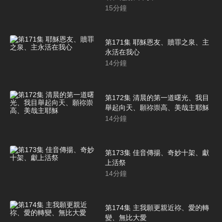
15
分鐘
第171集 耶穌恩友、贖罪之泉、主
永活在我心
14
分鐘
第172集 清晨的第一道曙光、我目
舉起向天、願祢崇高、美哉主耶穌
14
分鐘
第173集 佳音傳揚、奇妙十架、獻
上活祭
14
分鐘
第174集 主我願更親近祢、愛的轉
變、無比大愛