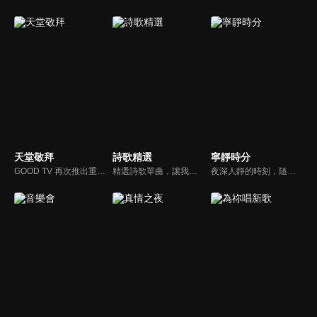
天堂敬拜
詩歌精選
寧靜時分
GOOD TV 再次推出重量級音樂節目《天堂敬拜》，匯集當代知名音樂人，在敬拜水流中引領觀眾經歷神的同在。期盼觀眾收看時，神的同在降臨、聖靈充滿；透過音樂成為橋樑，讓神同在的氛圍，吸引非基督徒渴望認識神，得著救恩。
精選詩歌單曲，讓我們獻上全心全人的敬拜。
夜深人靜的時刻，隨著音樂的流轉，帶領我們更深的摸著主。