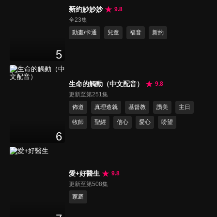
新約妙妙妙
9.8
全23集
動畫/卡通
兒童
福音
新約
5
生命的觸動（中文配音）
9.8
更新至第251集
佈道
真理造就
基督教
讚美
主日
牧師
聖經
信心
愛心
盼望
6
愛+好醫生
9.8
更新至第508集
家庭