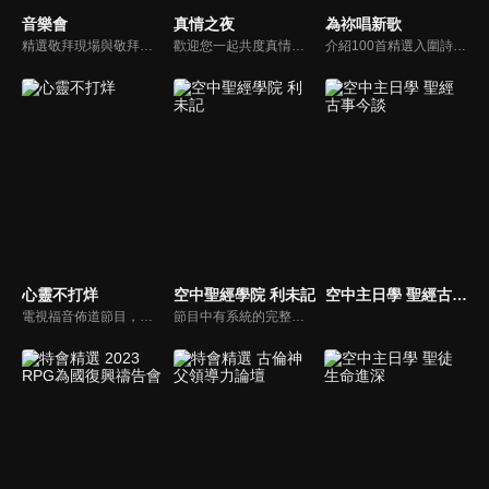
音樂會
真情之夜
為祢唱新歌
精選敬拜現場與敬拜者真實的分享，讓我們一起向神獻上最美的祭。
歡迎您一起共度真情之夜，透過見證、詩歌讓我們一同進入在這個城市裡，許許多多的真情故事、真情人生。
介紹100首精選入圍詩歌及創作新秀；以及資深詩歌創作人及知名基督徒藝人，如巫啟賢、張芸京、TANK、盛曉玫等。分享他們的創作故事，或感動他們的一首詩歌。一起唱新歌，來為主打歌。
心靈不打烊
空中聖經學院 利未記
空中主日學 聖經古事今談
電視福音佈道節目，由前主播何戎主持，有別於以往的節目風格，將繼續提供最具平安與感動的心靈音樂饗宴。
節目中有系統的完整講解聖經真理，邀請受過解經講道訓練的老師，按著正意分解真理的道，帶領弟兄姊妹更深的了解聖經的浩瀚與偉大