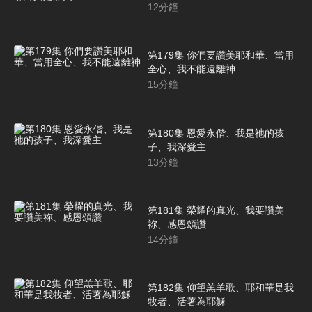
12
分鐘
第179集 你們要讚美耶和華、當用
全心、我不能遠離神
15
分鐘
第180集 恩愛永偕、我是祂的孩
子、我深愛主
13
分鐘
第181集 榮耀的真光、我要讚美
祢、感恩頌讚
14
分鐘
第182集 仰望羔羊歌、耶和華是我
牧者、活著為耶穌