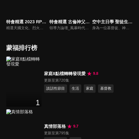
特會精選 2023 RPG為國復興禱告會
特會精選 古倫神父領導力論壇
空中主日學 聖徒生命進深
精選天國文化、烈火特會、超自然大能與使徒性教會等特會，幫助我們更加明白神的心意，好讓我們的生命能走在神的道路上進入命定。
領導力論壇_風暴時代的領導與工作，由天主教Anselm Grun古倫神父主講，會中提到領導力的原則：首在勿評斷自己，先接納自我，先處理負面情緒，在工作上落實祈禱，在態度上能充分信任下屬，亦在改善個人性工作耗竭的四個面向上得以精進： 一、從負面得到的力量 二、處在別人期待中 三、維持表面功夫 四、忽略身心疲憊 五、外在的期望 在做好領導工作前要先認識自己，好的領導者會先接納自己，察覺內在的情緒，透過察覺內在轉化為正面力量。
身為一位基督徒、神的兒女，不能只是在知識上認識這位父神，我們應該要全面認識祂，當我們越多認識祂的屬性，並且經歷祂的恩典，我們就對祂的信心就越加增，以至於在每天的生活中都能享受祂奇妙、豐盛的一切！
蒙福排行榜
家庭8點檔轉轉發現愛
9.8
更新至第720集
談話性節目
生活
家庭
基督教
1
真情部落格
9.7
更新至第795集