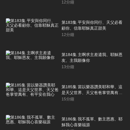
12
分鐘
第183集 平安與你同行、天父必看
顧你、信靠耶穌真正甜美
12
分鐘
第184集 主啊求主差遣我、耶穌恩
友、主我願像你
13
分鐘
第185集 當以樂器讚美耶和華、這
是天父世界、天父爸爸掌管萬有、
有平安在我心
15
分鐘
第186集 我不孤單、數主恩惠、耶
穌我心喜樂福源