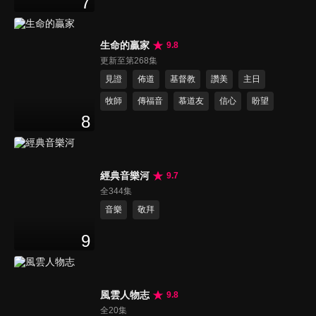
7
生命的贏家
9.8
更新至第268集
見證
佈道
基督教
讚美
主日
牧師
傳福音
慕道友
信心
盼望
8
經典音樂河
9.7
全344集
音樂
敬拜
9
風雲人物志
9.8
全20集