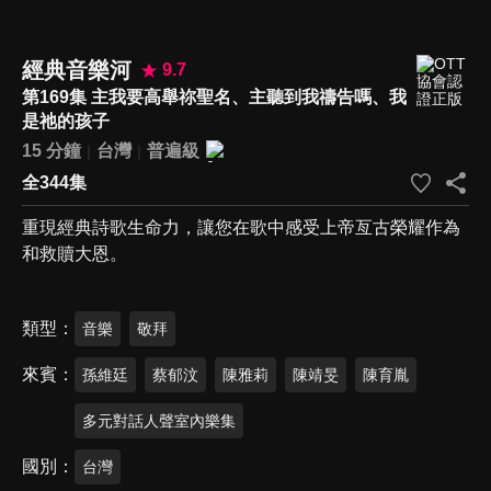
經典音樂河
9.7
第169集 主我要高舉祢聖名、主聽到我禱告嗎、我
是祂的孩子
15 分鐘
台灣
普遍級
全344集
重現經典詩歌生命力，讓您在歌中感受上帝亙古榮耀作為
和救贖大恩。
類型
音樂
敬拜
來賓
孫維廷
蔡郁汶
陳雅莉
陳靖旻
陳育胤
多元對話人聲室內樂集
國別
台灣