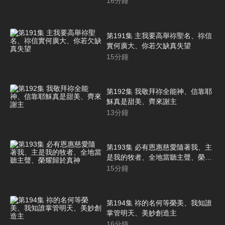
16
分鐘
第191集 主我要高舉祢聖名、祢信
實何廣大、你若欠缺真失望
15
分鐘
第192集 我敬拜祢全能神、信靠耶
穌真是甜美、齊來謝主
13
分鐘
第193集 必有恩惠慈愛隨著我、主
是我的牧者、全地當聽主聲、榮耀
歸於真神
15
分鐘
第194集 祢的名何等榮美、我知誰
掌管明天、美妙創造主
16
分鐘