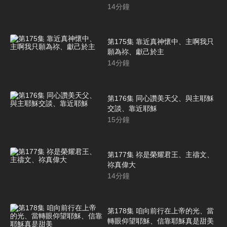
14
分鐘
第175集 靠近真神懷中、主啊我只
願為祢、獻己於主
14
分鐘
第176集 同心讚美天父、與主耶穌
交談、靠近耶穌
15
分鐘
第177集 祢是榮耀君王、主禱文、
祢真偉大
14
分鐘
第178集 咱向前行在上帝的光、當
轉眼仰望耶穌、信靠耶穌真是甜美