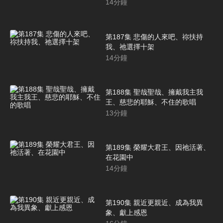
14
分鐘
第187集 悲傷的人來吧、祢扶持
我、祂選擇十架
14
分鐘
第188集 聖哉聖哉、擁戴我主我
王、慈悲的耶穌、不住的歌唱
13
分鐘
第189集 榮耀大君王、因祂活著、
在花園中
14
分鐘
第190集 親近更親近、成為我異
象、獻上感恩