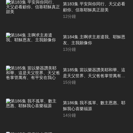
第183集 平安與你同行、天父必看
顧你、信靠耶穌真正甜美
12
分鐘
第184集 主啊求主差遣我、耶穌恩
友、主我願像你
13
分鐘
第185集 當以樂器讚美耶和華、這
是天父世界、天父爸爸掌管萬有、
有平安在我心
15
分鐘
第186集 我不孤單、數主恩惠、耶
穌我心喜樂福源
14
分鐘