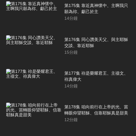
第175集 靠近真神懷中、主啊我只
願為祢、獻己於主
14
分鐘
第176集 同心讚美天父、與主耶穌
交談、靠近耶穌
15
分鐘
第177集 祢是榮耀君王、主禱文、
祢真偉大
14
分鐘
第178集 咱向前行在上帝的光、當
轉眼仰望耶穌、信靠耶穌真是甜美
12
分鐘