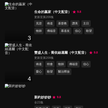
生命的贏家（中文配音）
9.8
更新至第209集
見證
佈道
基督教
讚美
主日
牧師
傳福音
慕道友
信心
盼望
3
豐盛人生 - 喬依絲邁爾（中文配音）
9.8
更新至第209集
佈道
特會
牧師
傳福音
信心
愛心
盼望
醫治釋放
4
新約妙妙妙
9.8
全23集