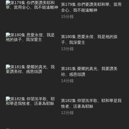
第179集 你們要讚美耶和華、當用
全心、我不能遠離神
15
分鐘
第180集 恩愛永偕、我是祂的孩
子、我深愛主
13
分鐘
第181集 榮耀的真光、我要讚美
祢、感恩頌讚
14
分鐘
第182集 仰望羔羊歌、耶和華是我
牧者、活著為耶穌
12
分鐘