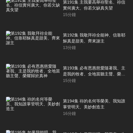
第191集 主我要高舉祢聖名、祢信
實何廣大、你若欠缺真失望
15
分鐘
第192集 我敬拜祢全能神、信靠耶
穌真是甜美、齊來謝主
13
分鐘
第193集 必有恩惠慈愛隨著我、主
是我的牧者、全地當聽主聲、榮耀
歸於真神
15
分鐘
第194集 祢的名何等榮美、我知誰
掌管明天、美妙創造主
16
分鐘