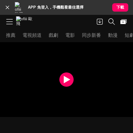
APP 免登入，手機觀看最佳選擇
下載
推薦
電視頻道
戲劇
電影
同步新番
動漫
短