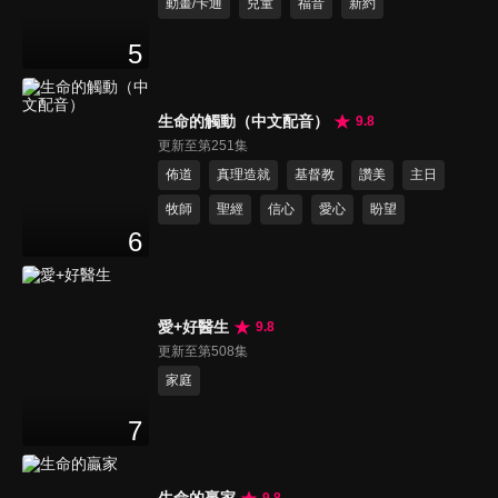
動畫/卡通
兒童
福音
新約
5
生命的觸動（中文配音）
9.8
更新至第251集
佈道
真理造就
基督教
讚美
主日
牧師
聖經
信心
愛心
盼望
6
愛+好醫生
9.8
更新至第508集
家庭
7
生命的贏家
9.8