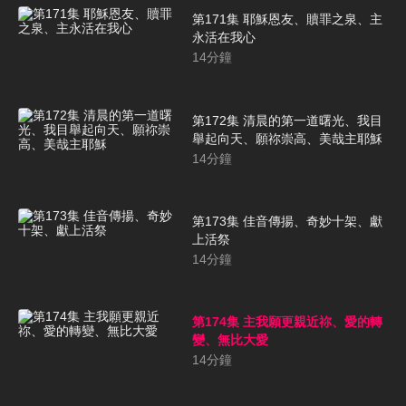
第171集 耶穌恩友、贖罪之泉、主
永活在我心
14
分鐘
第172集 清晨的第一道曙光、我目
舉起向天、願祢崇高、美哉主耶穌
14
分鐘
第173集 佳音傳揚、奇妙十架、獻
上活祭
14
分鐘
第174集 主我願更親近祢、愛的轉
變、無比大愛
14
分鐘