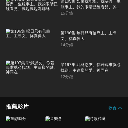
第195集 如果我能唱、我要盡一生
服事主、我的眼睛已經看見、興起
興起為耶穌
15
分鐘
第196集 暝日只有信靠主、主導
文、祢真偉大
14
分鐘
第197集 耶穌恩友、你若尋求就必
找到、主這樣的愛、神同在
12
分鐘
推薦影片
收合