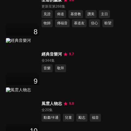
更新至第268集
見證
佈道
基督教
讚美
主日
牧師
傳福音
慕道友
信心
盼望
8
經典音樂河
9.7
全344集
音樂
敬拜
9
風雲人物志
9.8
全20集
動畫/卡通
兒童
勵志
福音
10