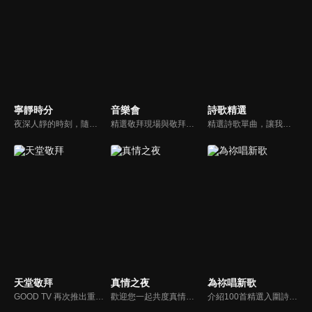
寧靜時分
音樂會
詩歌精選
夜深人靜的時刻，隨著音樂的流轉，帶領我們更深的摸著主。
精選敬拜現場與敬拜者真實的分享，讓我們一起向神獻上最美的祭。
精選詩歌單曲，讓我們獻上全心全人的敬拜。
天堂敬拜
真情之夜
為祢唱新歌
GOOD TV 再次推出重量級音樂節目《天堂敬拜》，匯集當代知名音樂人，在敬拜水流中引領觀眾經歷神的同在。期盼觀眾收看時，神的同在降臨、聖靈充滿；透過音樂成為橋樑，讓神同在的氛圍，吸引非基督徒渴望認識神，得著救恩。
歡迎您一起共度真情之夜，透過見證、詩歌讓我們一同進入在這個城市裡，許許多多的真情故事、真情人生。
介紹100首精選入圍詩歌及創作新秀；以及資深詩歌創作人及知名基督徒藝人，如巫啟賢、張芸京、TANK、盛曉玫等。分享他們的創作故事，或感動他們的一首詩歌。一起唱新歌，來為主打歌。