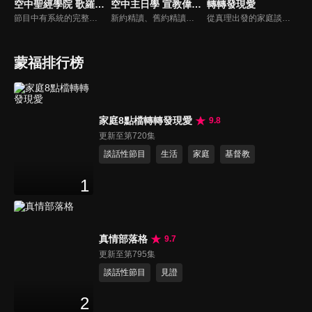
空中聖經學院 歌羅西書（李建儒）
空中主日學 宣教偉人列傳
轉轉發現愛
節目中有系統的完整講解聖經真理，邀請受過解經講道訓練的老師，按著正意分解真理的道，帶領弟兄姊妹更深的了解聖經的浩瀚與偉大
新約精讀、舊約精讀、門徒造就、神學與教會歷史等主題系列，全方位裝備基督徒生命，教師與牧師精闢解析，幫助您更加明白聖經真理，走進神的心意。
從真理出發的家庭談話性節目，針對現代婚姻家庭議題讓您輕鬆掌握關注方向。
蒙福排行榜
家庭8點檔轉轉發現愛
9.8
更新至第720集
談話性節目
生活
家庭
基督教
1
真情部落格
9.7
更新至第795集
談話性節目
見證
2