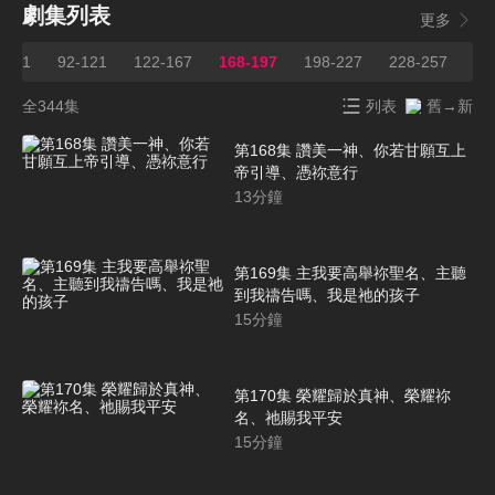
劇集列表
更多
1-91
92-121
122-167
168-197
198-227
228-257
25
全344集
列表
舊→新
第168集 讚美一神、你若甘願互上
帝引導、憑祢意行
13
分鐘
第169集 主我要高舉祢聖名、主聽
到我禱告嗎、我是祂的孩子
15
分鐘
第170集 榮耀歸於真神、榮耀祢
名、祂賜我平安
15
分鐘