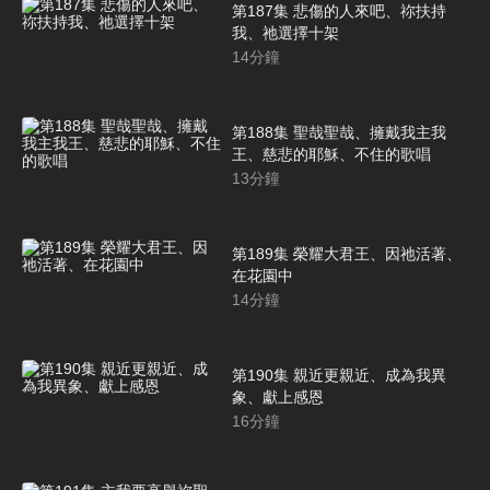
第187集 悲傷的人來吧、祢扶持
我、祂選擇十架
14
分鐘
第188集 聖哉聖哉、擁戴我主我
王、慈悲的耶穌、不住的歌唱
13
分鐘
第189集 榮耀大君王、因祂活著、
在花園中
14
分鐘
第190集 親近更親近、成為我異
象、獻上感恩
16
分鐘