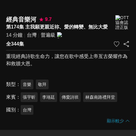
經典音樂河
9.7
第174集 主我願更親近祢、愛的轉變、無比大愛
14 分鐘
台灣
普遍級
全344集
重現經典詩歌生命力，讓您在歌中感受上帝亙古榮耀作為
和救贖大恩。
類型
音樂
敬拜
來賓
張宇昕
李珞廷
傳愛詩班
林森南路禮拜堂
國別
台灣
顯示較少