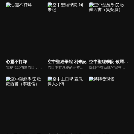
心靈不打烊
空中聖經學院 利未記
空中聖經學院 歌羅西書（吳榮滁）
電視福音佈道節目，由前主播何戎主持，有別於以往的節目風格，將繼續提供最具平安與感動的心靈音樂饗宴。
節目中有系統的完整講解聖經真理，邀請受過解經講道訓練的老師，按著正意分解真理的道，帶領弟兄姊妹更深的了解聖經的浩瀚與偉大
節目中有系統的完整講解聖經真理，邀請受過解經講道訓練的老師，按著正意分解真理的道，帶領弟兄姊妹更深的了解聖經的浩瀚與偉大。