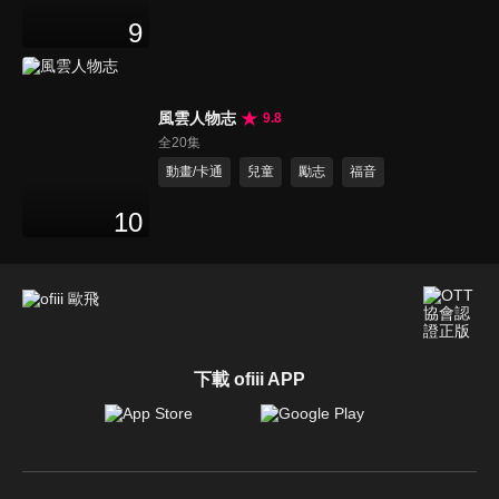
9
風雲人物志
9.8
全20集
動畫/卡通
兒童
勵志
福音
10
下載 ofiii APP