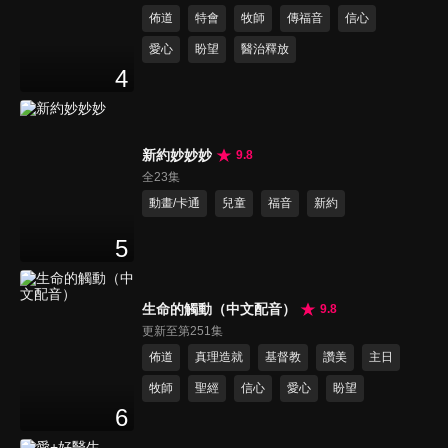
佈道
特會
牧師
傳福音
信心
愛心
盼望
醫治釋放
4
新約妙妙妙
9.8
全23集
動畫/卡通
兒童
福音
新約
5
生命的觸動（中文配音）
9.8
更新至第251集
佈道
真理造就
基督教
讚美
主日
牧師
聖經
信心
愛心
盼望
6