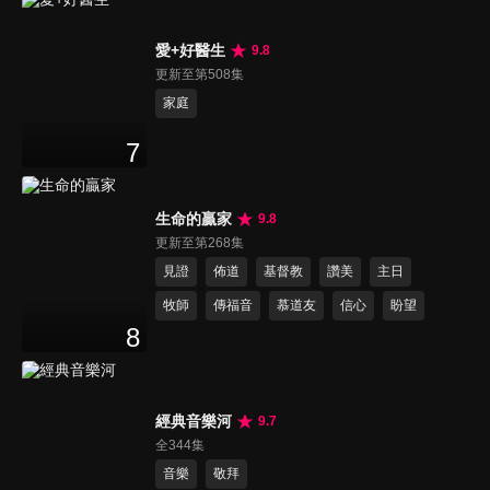
愛+好醫生
9.8
更新至第508集
家庭
7
生命的贏家
9.8
更新至第268集
見證
佈道
基督教
讚美
主日
牧師
傳福音
慕道友
信心
盼望
8
經典音樂河
9.7
全344集
音樂
敬拜