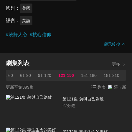
國別
美國
語言
英語
#
鼓舞人心
#
核心信仰
顯示較少
劇集列表
更多
31-60
61-90
91-120
121-150
151-180
181-210
21
更新至第399集
列表
舊→新
第121集 勿與自己為敵
27
分鐘
第122集 專注生命的美好