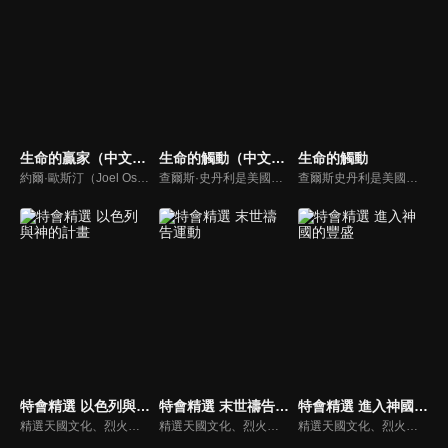
生命的贏家（中文配音）
生命的觸動（中文配音）
生命的觸動
約爾·歐斯汀（Joel Osteen）綽號是「微笑的傳道者」，是美國的宣教士、電視佈道家和作家，他在美國最大的基督教會湖木教會擔任主任牧師。2004年，他的第一本書「活出美好」，首次出版就登上紐約時報暢銷書的榜首，這本書在紐約時報暢銷200多週。
查爾斯·史丹利是美國第一浸信會的主任牧師，也是In Touch Ministries的創始人，也是紐約時報暢銷書作家。
查爾斯史丹利是美國第一浸信會的榮譽牧師，也是In Touch Ministries（生命的觸動）的創始人，更是紐約時報暢銷書作家。
特會精選 以色列與神的計畫
特會精選 末世禱告運動
特會精選 進入神國的豐盛
精選天國文化、烈火特會、超自然大能與使徒性教會等特會，幫助我們更加明白神的心意，好讓我們的生命能走在神的道路上進入命定。
精選天國文化、烈火特會、超自然大能與使徒性教會等特會，幫助我們更加明白神的心意，好讓我們的生命能走在神的道路上進入命定。
精選天國文化、烈火特會、超自然大能與使徒性教會等特會，幫助我們更加明白神的心意，好讓我們的生命能走在神的道路上進入命定。