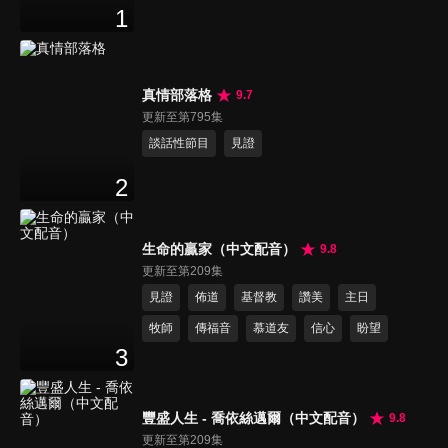
1
真情部落格
9.7
更新至第795集
談話性節目
見證
2
生命的贏家（中文配音）
9.8
更新至第209集
見證
佈道
基督教
讚美
主日
牧師
傳福音
慕道友
信心
盼望
3
豐盛人生 - 喬依絲邁爾（中文配音）
9.8
更新至第209集