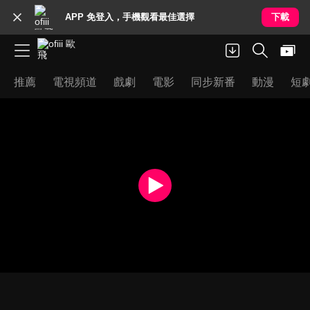
APP 免登入，手機觀看最佳選擇
下載
推薦
電視頻道
戲劇
電影
同步新番
動漫
短