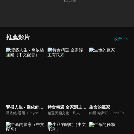
25
分鐘
推薦影片
收合
豐盛人生 - 喬依絲邁爾（中文配音）
特會精選 全家歸主有良方
生命的贏家
喬依絲·邁爾（Joyce Meyer）講求聖經的實際應用，講道風格幽默且平易近人。她也是紐約時報暢銷書排行第一名的作家，撰寫近九十本啟發人心的書籍，包括暢銷書《心思的戰場》、《如何管理你的情緒》、《拒絕的根》、《自在作自己》、《成功作自己》
精選天國文化、烈火特會、超自然大能與使徒性教會等特會，幫助我們更加明白神的心意，好讓我們的生命能走在神的道路上進入命定。
約爾·歐斯汀（Joel Osteen）綽號是「微笑的傳道者」，是美國的宣教士、電視佈道家和作家，他在美國最大的基督教會湖木教會擔任主任牧師。2004年，他的第一本書「活出美好」，首次出版就登上紐約時報暢銷書的榜首，這本書在紐約時報暢銷200多週。