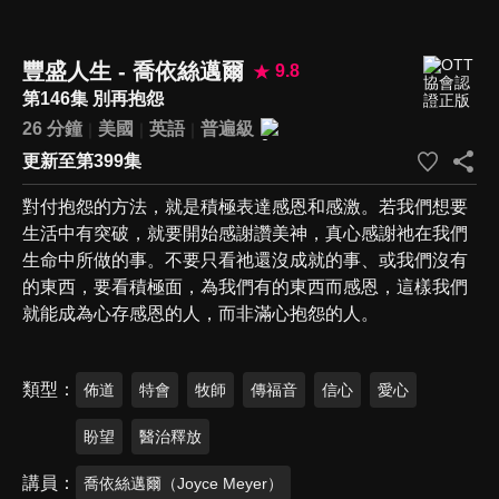
豐盛人生 - 喬依絲邁爾
9.8
第146集 別再抱怨
26 分鐘
美國
英語
普遍級
更新至第399集
對付抱怨的方法，就是積極表達感恩和感激。若我們想要
生活中有突破，就要開始感謝讚美神，真心感謝祂在我們
生命中所做的事。不要只看祂還沒成就的事、或我們沒有
的東西，要看積極面，為我們有的東西而感恩，這樣我們
就能成為心存感恩的人，而非滿心抱怨的人。
類型
佈道
特會
牧師
傳福音
信心
愛心
盼望
醫治釋放
講員
喬依絲邁爾（Joyce Meyer）