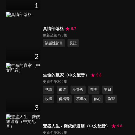
1
真情部落格
9.7
更新至第795集
談話性節目
見證
2
生命的贏家（中文配音）
9.8
更新至第209集
見證
佈道
基督教
讚美
主日
牧師
傳福音
慕道友
信心
盼望
3
豐盛人生 - 喬依絲邁爾（中文配音）
9.8
更新至第209集