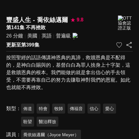
豐盛人生 - 喬依絲邁爾
9.8
第141集 不再挫敗
26 分鐘
美國
英語
普遍級
更新至第399集
按照聖經的話語傳講神恩典的真諦，救贖恩典是不配得
的，是神白白賜與的，基督白白為罪人捨身上十字架，這
是救贖恩典的根本。我們能做的就是拿出信心的手去領
受，不需要再靠自己的努力去賺取神對我們的恩寵。如此
也就能不再挫敗。
類型
佈道
特會
牧師
傳福音
信心
愛心
盼望
醫治釋放
講員
喬依絲邁爾（Joyce Meyer）