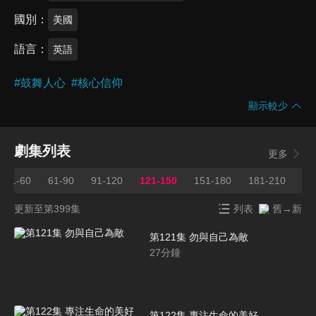
國別
美國
語言
英語
#
鼓舞人心
#
核心信仰
顯示較少
劇集列表
更多
31-60
61-90
91-120
121-150
151-180
181-210
21
更新至第399集
列表
舊→新
第121集 勿與自己為敵
27
分鐘
第122集 專注生命的美好