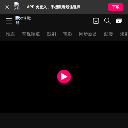
APP 免登入，手機觀看最佳選擇
下載
推薦
電視頻道
戲劇
電影
同步新番
動漫
短