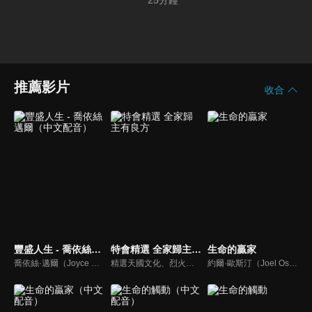
25
分鐘
推薦影片
收合
豐盛人生 - 喬依絲邁爾（中文配音）
特會精選 全家歸主有良方
生命的贏家
喬依絲·邁爾（Joyce Meyer）講求聖經的實際應用，講道風格幽默且平易近人。她也是紐約時報暢銷書排行第一名的作家，撰寫近九十本啟發人心的書籍，包括暢銷書《心思的戰場》、《如何管理你的情緒》、《拒絕的根》、《自在作自己》、《成功作自己》
精選天國文化、烈火特會、超自然大能與使徒性教會等特會，幫助我們更加明白神的心意，好讓我們的生命能走在神的道路上進入命定。
約爾·歐斯汀（Joel Osteen）綽號是「微笑的傳道者」，是美國的宣教士、電視佈道家和作家，他在美國最大的基督教會湖木教會擔任主任牧師。2004年，他的第一本書「活出美好」，首次出版就登上紐約時報暢銷書的榜首，這本書在紐約時報暢銷200多週。