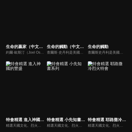
生命的贏家（中文配音）
生命的觸動（中文配音）
生命的觸動
約爾·歐斯汀（Joel Osteen）綽號是「微笑的傳道者」，是美國的宣教士、電視佈道家和作家，他在美國最大的基督教會湖木教會擔任主任牧師。2004年，他的第一本書「活出美好」，首次出版就登上紐約時報暢銷書的榜首，這本書在紐約時報暢銷200多週。
查爾斯·史丹利是美國第一浸信會的主任牧師，也是In Touch Ministries的創始人，也是紐約時報暢銷書作家。
查爾斯史丹利是美國第一浸信會的榮譽牧師，也是In Touch Ministries（生命的觸動）的創始人，更是紐約時報暢銷書作家。
特會精選 進入神國的豐盛
特會精選 小先知書系列
特會精選 耶路撒冷烈火特會
精選天國文化、烈火特會、超自然大能與使徒性教會等特會，幫助我們更加明白神的心意，好讓我們的生命能走在神的道路上進入命定。
精選天國文化、烈火特會、超自然大能與使徒性教會等特會，幫助我們更加明白神的心意，好讓我們的生命能走在神的道路上進入命定。
精選天國文化、烈火特會、超自然大能與使徒性教會等特會，幫助我們更加明白神的心意，好讓我們的生命能走在神的道路上進入命定。