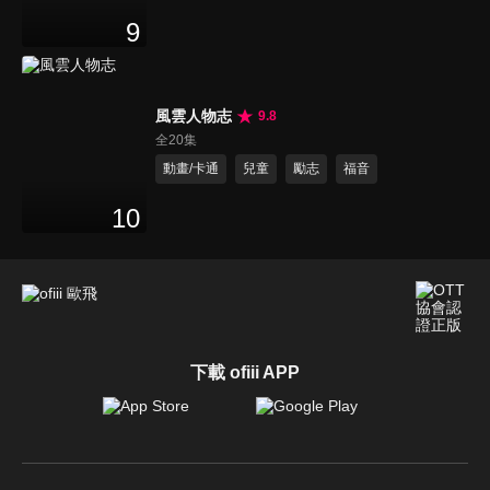
9
風雲人物志
9.8
全20集
動畫/卡通
兒童
勵志
福音
10
下載 ofiii APP