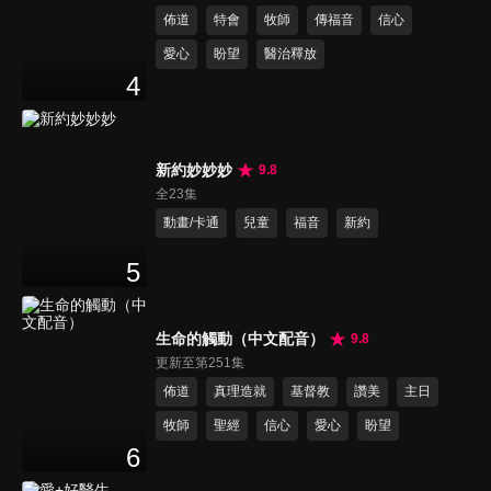
佈道
特會
牧師
傳福音
信心
愛心
盼望
醫治釋放
4
新約妙妙妙
9.8
全23集
動畫/卡通
兒童
福音
新約
5
生命的觸動（中文配音）
9.8
更新至第251集
佈道
真理造就
基督教
讚美
主日
牧師
聖經
信心
愛心
盼望
6