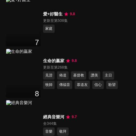
愛+好醫生
9.8
更新至第508集
家庭
7
生命的贏家
9.8
更新至第268集
見證
佈道
基督教
讚美
主日
牧師
傳福音
慕道友
信心
盼望
8
經典音樂河
9.7
全344集
音樂
敬拜