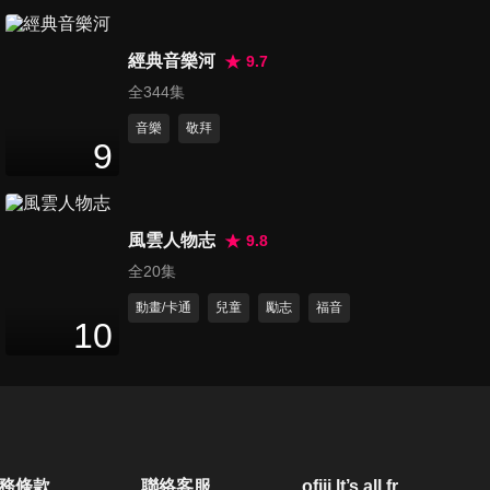
第140集 憑愛心而行
26
分鐘
經典音樂河
9.7
全344集
音樂
敬拜
第141集 不再挫敗
9
26
分鐘
風雲人物志
9.8
第142集 擺脫肉體
全20集
26
分鐘
動畫/卡通
兒童
勵志
福音
10
第143集 向神求恩惠
26
分鐘
第144集 讓神作神
務條款
聯絡客服
ofiii lt’s all free