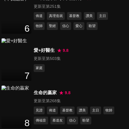
26
分鐘
更新至第251集
佈道
真理造就
基督教
讚美
主日
第136集 什麼是真愛
6
牧師
聖經
信心
愛心
盼望
27
分鐘
愛+好醫生
9.8
第137集 活出愛
27
分鐘
更新至第503集
家庭
7
第138集 為愛而活
25
分鐘
生命的贏家
9.8
更新至第268集
第139集 行善助人
見證
佈道
基督教
讚美
主日
牧師
25
分鐘
8
傳福音
慕道友
信心
盼望