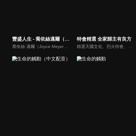
豐盛人生 - 喬依絲邁爾（中文配音）
特會精選 全家歸主有良方
喬依絲·邁爾（Joyce Meyer）講求聖經的實際應用，講道風格幽默且平易近人。她也是紐約時報暢銷書排行第一名的作家，撰寫近九十本啟發人心的書籍，包括暢銷書《心思的戰場》、《如何管理你的情緒》、《拒絕的根》、《自在作自己》、《成功作自己》
精選天國文化、烈火特會、超自然大能與使徒性教會等特會，幫助我們更加明白神的心意，好讓我們的生命能走在神的道路上進入命定。