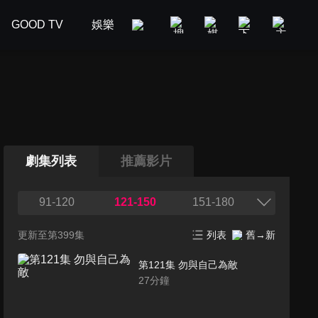
GOOD TV
娛樂
美食旅遊
新聞政論
汽車
劇集列表
推薦影片
91-120
121-150
151-180
更新至第399集
列表
舊→新
第121集 勿與自己為敵
27
分鐘