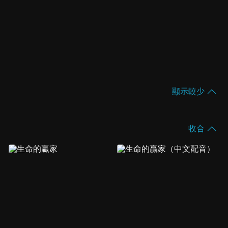
顯示較少
收合