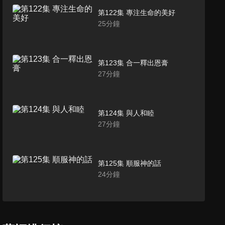
第122集 專注生命的美好
25
分鐘
第123集 合一釋出恩膏
27
分鐘
第124集 與人和睦
27
分鐘
第125集 順服神的話
24
分鐘
第126集 順服就蒙福
26
分鐘