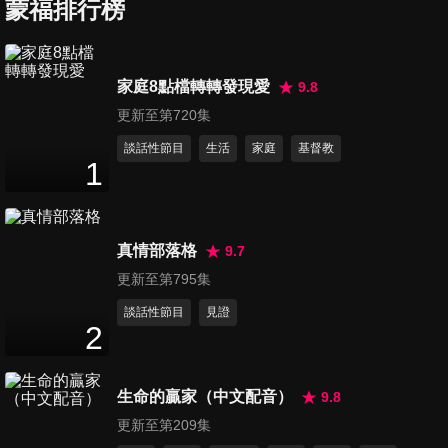
蒙福排行榜
第127集 全然跟隨神
家庭8點檔轉轉發現愛
9.8
25
分鐘
更新至第720集
談話性節目
生活
家庭
基督教
1
第128集 付代價順服神
26
分鐘
真情部落格
9.7
第129集 我們是神的家
更新至第795集
26
分鐘
談話性節目
見證
2
第130集 內心大掃除
生命的贏家（中文配音）
9.8
26
分鐘
更新至第209集