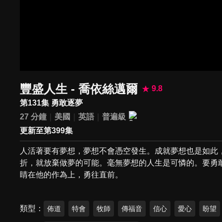
豐盛人生 - 喬依絲邁爾
9.8
第131集 勇敢逐夢
27 分鐘
美國
英語
普遍級
更新至第399集
人活著要有夢想，夢想不會憑空發生。成就夢想也是如此
折，就放棄做夢的可能。毫無夢想的人生是可憐的。要勇
睛在他的作為上，勇往直前。
類型
佈道
特會
牧師
傳福音
信心
愛心
盼望