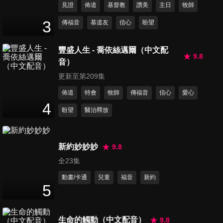
見證
佈道
基督教
讚美
主日
牧師
第131集 勇敢逐夢
3
傳福音
慕道友
信心
盼望
27
分鐘
豐盛人生 - 喬依絲邁爾（中文配
9.8
音）
第132集 孕育夢想
27
分鐘
更新至第209集
佈道
特會
牧師
傳福音
信心
愛心
4
盼望
醫治釋放
第133集 有力的思想
26
分鐘
新約妙妙妙
9.8
全23集
第134集 我信靠神
25
分鐘
動畫/卡通
兒童
福音
新約
5
第135集 知足與充足
生命的觸動（中文配音）
9.8