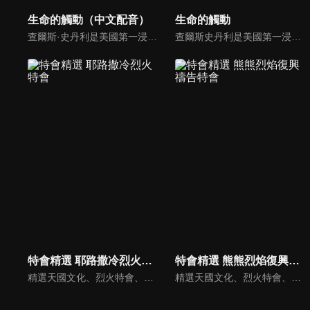
生命的觸動（中文配音）
生命的觸動
查爾斯·史丹利是美國第一浸信會的主任牧師，也是In Touch Ministries的創始人，也是紐約時報暢銷書作家。
查爾斯史丹利是美國第一浸信會的榮譽牧師，也是In Touch Ministries（生命的觸動）的創始人，更是紐約時報暢銷書作家。
特會精選 耶路撒冷烈火特會
特會精選 熊熊烈焰復興禱告特會
精選天國文化、烈火特會、超自然大能與使徒性教會等特會，幫助我們更加明白神的心意，好讓我們的生命能走在神的道路上進入命定。
精選天國文化、烈火特會、超自然大能與使徒性教會等特會，幫助我們更加明白神的心意，好讓我們的生命能走在神的道路上進入命定。