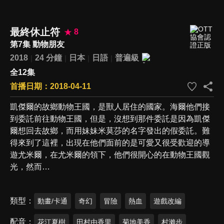
最終休止符
8
第7集 動物朋友
2018
24 分鐘
日本
日語
普遍級
全12集
首播日期：2018-04-11
凱傑爾的故鄉動物王國，是獸人居住的國家。海爾他們接
到委託前往動物王國，但是，沒想到那件委託是因為凱傑
爾想回去故鄉，而用妹妹米莫莎的名字發出的假委託。難
得來到了這裡，出現在他們面前的是可愛又很受歡迎的導
遊尤米爾，在尤米爾的領下，他們很開心的在動物王國觀
光，然而…
類型
動畫/卡通
奇幻
冒險
熱血
遊戲改編
配音
花江夏樹
田村由香里
菊地美香
村瀨步