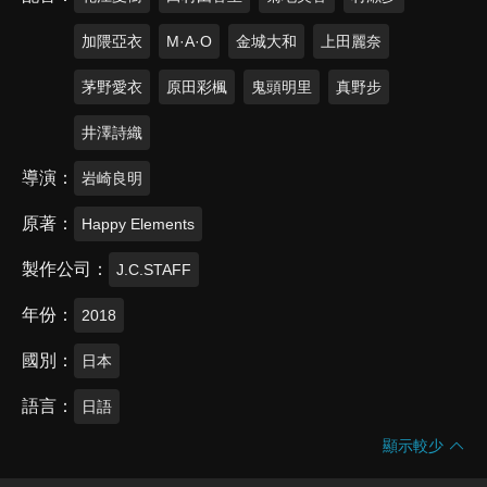
加隈亞衣
M·A·O
金城大和
上田麗奈
茅野愛衣
原田彩楓
鬼頭明里
真野步
井澤詩織
導演
岩崎良明
原著
Happy Elements
製作公司
J.C.STAFF
年份
2018
國別
日本
語言
日語
顯示較少