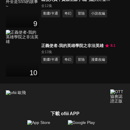
SSS的故事~
全12集
動畫/卡通
奇幻
冒險
小說改編
9
正義使者-我的英雄學院之非法英雄
8.1
全13集
動畫/卡通
奇幻
冒險
漫畫改編
10
下載 ofiii APP