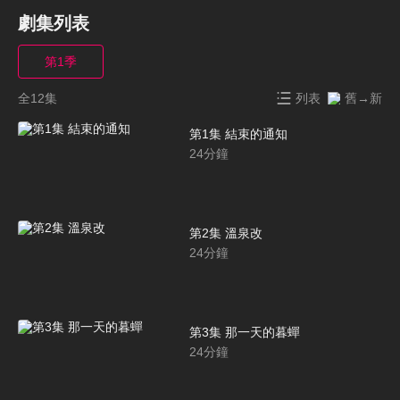
劇集列表
第1季
全12集
列表
舊→新
第1集 結束的通知
24
分鐘
第2集 溫泉改
24
分鐘
第3集 那一天的暮蟬
24
分鐘