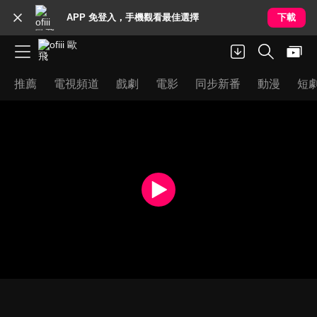
APP 免登入，手機觀看最佳選擇
下載
推薦
電視頻道
戲劇
電影
同步新番
動漫
短