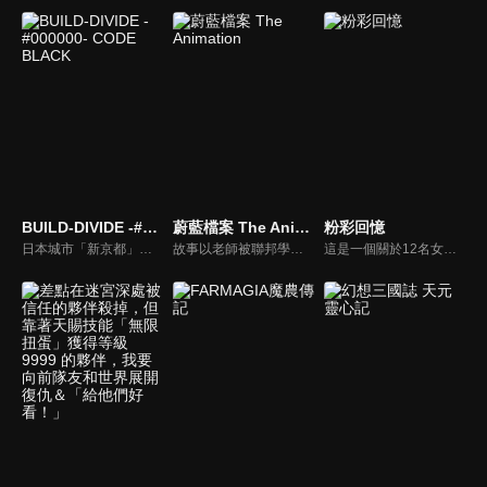
BUILD-DIVIDE -#000000- CODE BLACK
蔚藍檔案 The Animation
粉彩回憶
日本城市「新京都」受到名為「BUILD DIVIDE」的卡片遊戲主宰，並由最強的「王」統治著城市。城市中有一項謠言：「藉由 BUILD DIVIDE 取勝於王，任何願望實現方能實現」。少年藏部照人為了此目的，在神祕少女晩華櫻良的引導下投身加入了這場名為「重構」（リビルド）的戰鬥之中。
故事以老師被聯邦學生會行政官七神琳叫醒，得知聯邦學生會長突然失蹤開始。與面對前來直轄區質詢的學生組織幹部們見面後，老師指揮她們與越獄的逃犯們交戰，來到了夏萊所屬建築前。在夏萊的地下室裡，七神琳撿起地上的希迪姆的箱子交給老師。
這是一個關於12名女生的故事，她們在秋葉原角落的一家名為「兔子小屋本鋪」的小店裡工作。為了打倒病毒，讓秋葉原恢復昔日的快樂，我們每天都在不斷努力！我們不懈戰鬥的理由，是為了保護大家與自己最喜愛的作品之間的那份「珍貴回憶」！