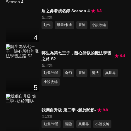
盾之勇者成名錄 Season 4
8.3
全12集
動作
動畫/卡通
冒險
小說改編
4
轉生為第七王子，隨心所欲的魔法學習
9.4
之路 S2
全12集
動畫/卡通
奇幻
冒險
魔法
異世界
小說改編
5
我獨自升級 第二季 -起於闇影-
9.8
全13集
動畫/卡通
冒險
異世界
小說改編