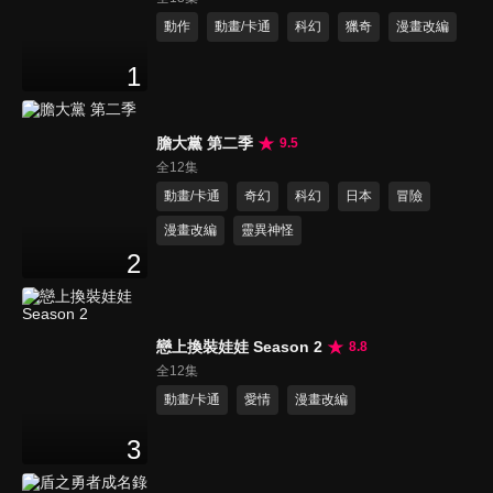
動作
動畫/卡通
科幻
獵奇
漫畫改編
1
膽大黨 第二季
9.5
全12集
動畫/卡通
奇幻
科幻
日本
冒險
漫畫改編
靈異神怪
2
戀上換裝娃娃 Season 2
8.8
全12集
動畫/卡通
愛情
漫畫改編
3