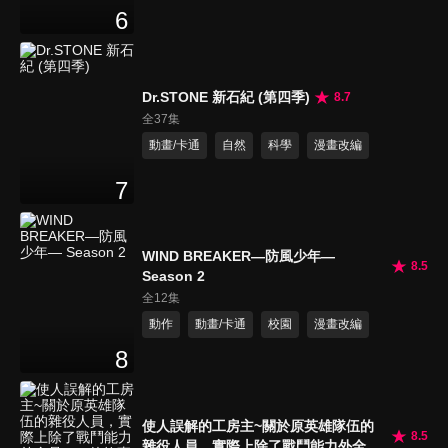
6
Dr.STONE 新石紀 (第四季)
8.7
全37集
動畫/卡通
自然
科學
漫畫改編
7
WIND BREAKER—防風少年—
8.5
Season 2
全12集
動作
動畫/卡通
校園
漫畫改編
8
使人誤解的工房主~關於原英雄隊伍的
8.5
雜役人員，實際上除了戰鬥能力外全是