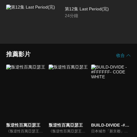
第12集 Last Period(完)
24
分鐘
推薦影片
收合
叛逆性百萬亞瑟王
叛逆性百萬亞瑟王
BUILD-DIVIDE -#FFFFFF- CODE WHITE
《叛逆性百萬亞瑟王》是由 SQUARE ENIX 與網易聯合開發的《百萬亞瑟王》系列新作，作為《百萬亞瑟王》新作的一環同步展開了電視動畫的企劃。其故事以 100 萬人的亞瑟王與 100 萬把的聖劍做為開端展開。該系列作至今推出多款手機遊戲，在日本與亞洲各地也有著一定程度的人氣。
《叛逆性百萬亞瑟王》是由 SQUARE ENIX 與網易聯合開發的《百萬亞瑟王》系列新作，作為《百萬亞瑟王》新作的一環同步展開了電視動畫的企劃。其故事以 100 萬人的亞瑟王與 100 萬把的聖劍做為開端展開。該系列作至今推出多款手機遊戲，在日本與亞洲各地也有著一定程度的人氣。
日本城市「新京都」受到名為「BUILD DIVIDE」的卡片遊戲主宰，並由最強的「王」統治著城市。城市中有一項謠言：「藉由 BUILD DIVIDE 取勝於王，任何願望實現方能實現」。少年藏部照人為了此目的，在神祕少女晩華櫻良的引導下投身加入了這場名為「重構」（リビルド）的戰鬥之中。