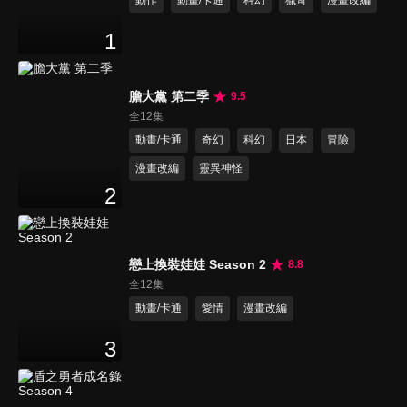
動作
動畫/卡通
科幻
獵奇
漫畫改編
1
膽大黨 第二季
9.5
全12集
動畫/卡通
奇幻
科幻
日本
冒險
漫畫改編
靈異神怪
2
戀上換裝娃娃 Season 2
8.8
全12集
動畫/卡通
愛情
漫畫改編
3