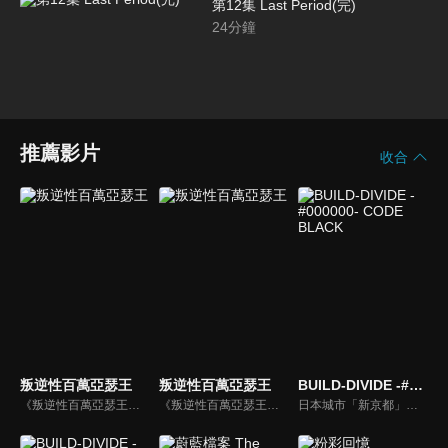
第12集 Last Period(完)
24
分鐘
推薦影片
收合
叛逆性百萬亞瑟王
叛逆性百萬亞瑟王
BUILD-DIVIDE -#000000- CODE BLACK
《叛逆性百萬亞瑟王》是由 SQUARE ENIX 與網易聯合開發的《百萬亞瑟王》系列新作，作為《百萬亞瑟王》新作的一環同步展開了電視動畫的企劃。其故事以 100 萬人的亞瑟王與 100 萬把的聖劍做為開端展開。該系列作至今推出多款手機遊戲，在日本與亞洲各地也有著一定程度的人氣。
《叛逆性百萬亞瑟王》是由 SQUARE ENIX 與網易聯合開發的《百萬亞瑟王》系列新作，作為《百萬亞瑟王》新作的一環同步展開了電視動畫的企劃。其故事以 100 萬人的亞瑟王與 100 萬把的聖劍做為開端展開。該系列作至今推出多款手機遊戲，在日本與亞洲各地也有著一定程度的人氣。
日本城市「新京都」受到名為「BUILD DIVIDE」的卡片遊戲主宰，並由最強的「王」統治著城市。城市中有一項謠言：「藉由 BUILD DIVIDE 取勝於王，任何願望實現方能實現」。少年藏部照人為了此目的，在神祕少女晩華櫻良的引導下投身加入了這場名為「重構」（リビルド）的戰鬥之中。