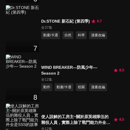
Dr.STONE 新石紀 (第四季)
8.7
全37集
動畫/卡通
自然
科學
漫畫改編
7
WIND BREAKER—防風少年—
8.5
Season 2
全12集
動作
動畫/卡通
校園
漫畫改編
8
使人誤解的工房主~關於原英雄隊伍的
8.5
雜役人員，實際上除了戰鬥能力外全是
SSS的故事~
全12集