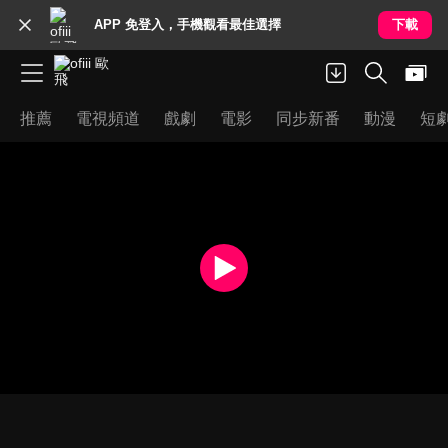
APP 免登入，手機觀看最佳選擇
下載
推薦
電視頻道
戲劇
電影
同步新番
動漫
短