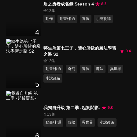
盾之勇者成名錄 Season 4
8.3
全12集
動作
動畫/卡通
冒險
小說改編
4
轉生為第七王子，隨心所欲的魔法學習
9.4
之路 S2
全12集
動畫/卡通
奇幻
冒險
魔法
異世界
小說改編
5
我獨自升級 第二季 -起於闇影-
9.8
全13集
動畫/卡通
冒險
異世界
小說改編
6