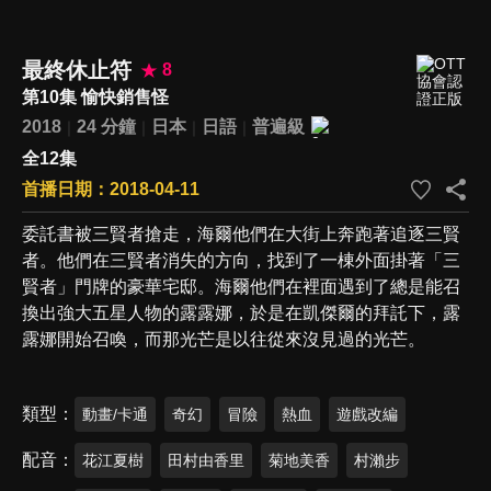
最終休止符
8
第10集 愉快銷售怪
2018
24 分鐘
日本
日語
普遍級
全12集
首播日期：2018-04-11
委託書被三賢者搶走，海爾他們在大街上奔跑著追逐三賢
者。他們在三賢者消失的方向，找到了一棟外面掛著「三
賢者」門牌的豪華宅邸。海爾他們在裡面遇到了總是能召
換出強大五星人物的露露娜，於是在凱傑爾的拜託下，露
露娜開始召喚，而那光芒是以往從來沒見過的光芒。
類型
動畫/卡通
奇幻
冒險
熱血
遊戲改編
配音
花江夏樹
田村由香里
菊地美香
村瀨步