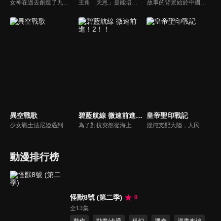
女神在過去創造了九大種族。人族是其中最為弱小的存在。人族少年萊特幸運地加入由九大種族組成的隊伍「種族集合」，度過了短暫的幸福時光。然而等待他的，是在世界上最大最兇險的迷宮「奈落」中遭到背叛。倖存的萊特，才知道自己的天賜技能「無限扭蛋」真正的力量，自絕望的深淵爬起，築起最強的王國。
主角「天恩」是能培育魔獸並驅使牠們的魔獸農夫「魔農」。在人類與魔獸共存的世界「菲利希達」中,活用「魔農」之力，與夥伴們一同戰鬥的故事。
故事的背景始於中國古代的三國時期——王朝末年。神州中原正迎來群雄割據的時代。各路英傑諸侯藉著自身武力討伐、征戰並試圖稱霸天下。
異空戰歌
碧藍航線 微速前進！2！！
皇帝聖印戰記
少女戰士法尼婭遇到了名為「導師」的失憶少年，兩人共同展開旅程，逐漸揭開敵人──「異生體」的秘密。與此同時也發現了「某個神秘勢力」隱藏在這之後想要操控少女戰士「斯露德」的人生。她們決定奮起反抗，淨化土地……
為了對抗突然從海上出現的異形的存在「塞壬」， 人類齊心協力創設了聯合組織 ——「碧藍航線」。集結 起人類所有的才智，建造出了能與「塞壬」對等交戰的模仿少女的艦船…《碧藍航線 微速前進！》是描述在母港努力的各式各樣國家的艦船 —— 少女們 —— 的日常生活！
混沌支配大陸，人民被擁有鎮壓混沌之力「聖印」的君主所守護。但君主們捨棄了手護的責任，開始了互相爭奪的戰亂—— 蔑視那些無理念君主的魔法師希露卡， 和為了將故鄉從苛政中解放的流浪騎士提歐，兩人會為混沌與戰亂的大陸帶來變革之風嗎？圍繞秩序的結晶「皇帝聖印」展開的戰記幻想劇，現在啟動！
動漫排行榜
怪獸8號 (第二季)
9
全13集