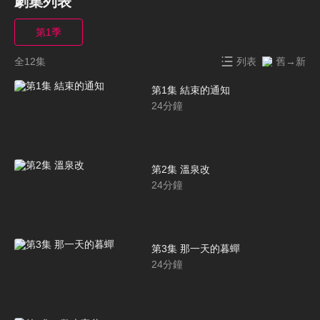
劇集列表
第1季
全12集
列表
舊→新
第1集 結束的通知
24
分鐘
第2集 溫泉改
24
分鐘
第3集 那一天的暮蟬
24
分鐘