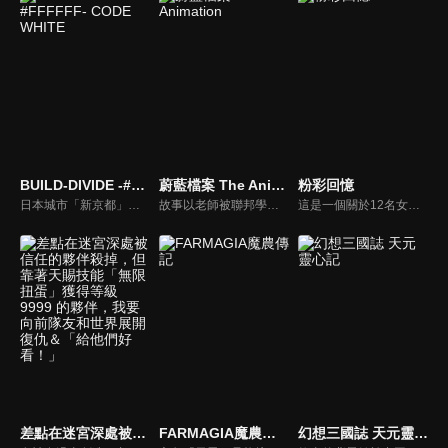
BUILD-DIVIDE -#FFFFFF- CODE WHITE
蔚藍檔案 The Animation
粉彩回憶
日本城市「新京都」受到名為「BUILD DIVIDE」的卡片遊戲主宰，並由最強的「王」統治著城市。城市中有一項謠言：「藉由 BUILD DIVIDE 取勝於王，任何願望實現方能實現」。少年藏部照人為了此目的，在神祕少女晩華櫻良的引導下投身加入了這場名為「重構」（リビルド）的戰鬥之中。
故事以老師被聯邦學生會行政官七神琳叫醒，得知聯邦學生會長突然失蹤開始。與面對前來直轄區質詢的學生組織幹部們見面後，老師指揮她們與越獄的逃犯們交戰，來到了夏萊所屬建築前。在夏萊的地下室裡，七神琳撿起地上的希迪姆的箱子交給老師。
這是一個關於12名女生的故事，她們在秋葉原角落的一家名為「兔子小屋本鋪」的小店裡工作。為了打倒病毒，讓秋葉原恢復昔日的快樂，我們每天都在不斷努力！我們不懈戰鬥的理由，是為了保護大家與自己最喜愛的作品之間的那份「珍貴回憶」！
差點在迷宮深處被信任的夥伴殺掉，但靠著天賜技能「無限扭蛋」獲得等級 9999 的夥伴，我要向前隊友和世界展開復仇＆「給他們好看！」
FARMAGIA魔農傳記
幻想三國誌 天元靈心記