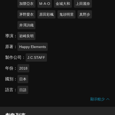
加隈亞衣
M·A·O
金城大和
上田麗奈
茅野愛衣
原田彩楓
鬼頭明里
真野步
井澤詩織
導演
岩崎良明
原著
Happy Elements
製作公司
J.C.STAFF
年份
2018
國別
日本
語言
日語
顯示較少