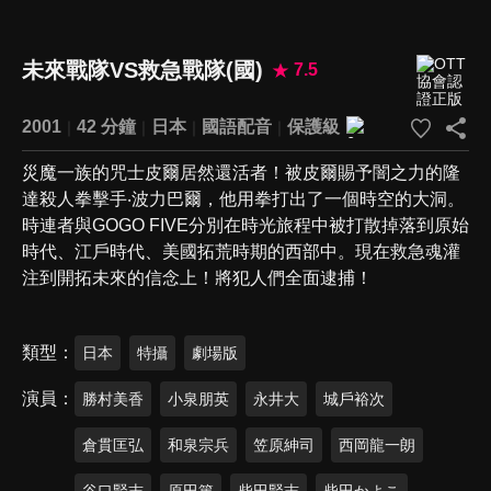
未來戰隊VS救急戰隊(國)
7.5
2001
42 分鐘
日本
國語配音
保護級
災魔一族的咒士皮爾居然還活者！被皮爾賜予闇之力的隆
達殺人拳擊手‧波力巴爾，他用拳打出了一個時空的大洞。
時連者與GOGO FIVE分別在時光旅程中被打散掉落到原始
時代、江戶時代、美國拓荒時期的西部中。現在救急魂灌
注到開拓未來的信念上！將犯人們全面逮捕！
類型
日本
特攝
劇場版
演員
勝村美香
小泉朋英
永井大
城戶裕次
倉貫匡弘
和泉宗兵
笠原紳司
西岡龍一朗
谷口賢志
原田篤
柴田賢志
柴田かよこ