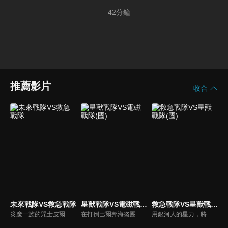
42
分鐘
推薦影片
收合
未來戰隊VS救急戰隊
星獸戰隊VS電磁戰隊(國)
救急戰隊VS星獸戰隊(國)
災魔一族的咒士皮爾居然還活者！被皮爾賜予闇之力的隆達殺人拳擊手‧波力巴爾，他用拳打出了一個時空的大洞。時連者與GOGO FIVE分別在時光旅程中被打散掉落到原始時代、江戶時代、美國拓荒時期的西部中。現在救急魂灌注到開拓未來的信念上！將犯人們全面逮捕！
在打倒巴爾邦海盜團而取回和平的地球上，魔獸日爾曼城獸出現了！宇宙海盜古雷格力，與邪電次元人的殘存者希滋蜜娜，讓巴爾邦團的幹部與２０體的魔人們復活了！為此，握有星獸力量的銀河人，與數位戰士的MEGA連者，讓神秘與科學兩種力量結合為一，一同打倒巨大的邪惡！
用銀河人的星力，將暗自蠢蠢欲動的闇之亡者們打倒吧！為了拯救被闇王基爾所擄走的人們，救難的專家‧GOGO FIVE與戰鬥的專家‧銀河人，一同向敵陣邁進了。可是基爾以自己的性命做代價，讓暗闇獸復活了。就在這千鈞一髮的危機時刻，銀河之光喚醒了奇蹟！超裝光勝利戰神，誕生！