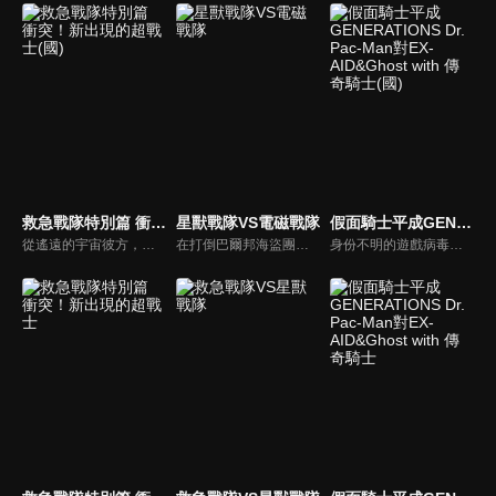
救急戰隊特別篇 衝突！新出現的超戰士(國)
星獸戰隊VS電磁戰隊
假面騎士平成GENERATIONS Dr. Pac-Man對EX-AID&Ghost with 傳奇騎士(國)
從遙遠的宇宙彼方，獸魔王與追著她而來的獸魔獵人季克降臨了。為了在格爾魔亞所破壞的街道中，救出現場的人們，GOGO FIVE出場了！季克看著來救援５人的京子，在想起被格爾魔亞所殺的同伴‧莉莉雅之際，也因而殞命了…在京子著裝了季克的力量之後，反擊時刻到了！GOGO FIVE！
在打倒巴爾邦海盜團而取回和平的地球上，魔獸日爾曼城獸出現了！宇宙海盜古雷格力，與邪電次元人的殘存者希滋蜜娜，讓巴爾邦團的幹部與２０體的魔人們復活了！為此，握有星獸力量的銀河人，與數位戰士的MEGA連者，讓神秘與科學兩種力量結合為一，一同打倒巨大的邪惡！
身份不明的遊戲病毒生命體「Pac-Man」來襲，人類將陷入前所未聞的危機。以恐怖的趨勢擴大感染中，天空寺尊（假面騎士Ghost）也因為感染上這種病毒，失去了變身的能力。另一方面寶生永夢（假面騎士Ex-Aid）追查敵人的真面目及感染源，但那正左右他自身的命運的「重大的真實」有著連繫關係。