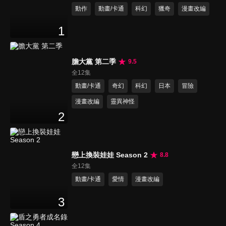
動作
動畫/卡通
科幻
獵奇
漫畫改編
1
膽大黨 第二季
9.5
全12集
動畫/卡通
奇幻
科幻
日本
冒險
漫畫改編
靈異神怪
2
戀上換裝娃娃 Season 2
8.8
全12集
動畫/卡通
愛情
漫畫改編
3