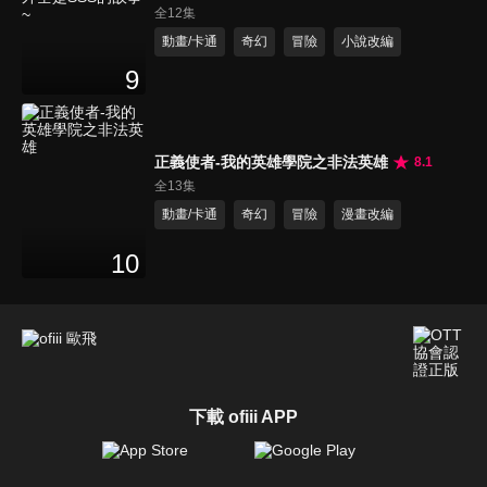
SSS的故事~
全12集
動畫/卡通
奇幻
冒險
小說改編
9
正義使者-我的英雄學院之非法英雄
8.1
全13集
動畫/卡通
奇幻
冒險
漫畫改編
10
下載 ofiii APP