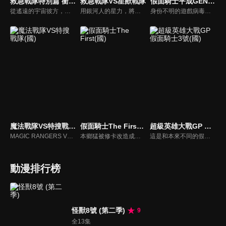
救急戰隊特別篇 衝突！新出現的超戰士
救急戰隊VS星獸戰隊
假面騎士平成GENERATIONS Dr. Pac-Man對EX-AID&Ghost with 傳奇騎士
從遙遠的宇宙彼方，獸魔王與追著她而來的獸魔獵人季克降臨了。為了在格爾魔亞所破壞的街道中，救出現場的人們，GOGO FIVE出場了！季克看著來救援５人的京子，在想起被格爾魔亞所殺的同伴‧莉莉雅之際，也因而殞命了…在京子著裝了季克的力量之後，反擊時刻到了！GOGO FIVE！
用銀河人的星力，將暗自蠢蠢欲動的闇之亡者們打倒吧！為了拯救被闇王基爾所擄走的人們，救難的專家‧GOGO FIVE與戰鬥的專家‧銀河人，一同向敵陣邁進了。可是基爾以自己的性命做代價，讓暗闇獸復活了。就在這千鈞一髮的危機時刻，銀河之光喚醒了奇蹟！超裝光勝利戰神，誕生！
身份不明的遊戲病毒生命體「Pac-Man」來襲，人類將陷入前所未聞的危機。以恐怖的趨勢擴大感染中，天空寺尊（假面騎士Ghost）也因為感染上這種病毒，失去了變身的能力。另一方面寶生永夢（假面騎士Ex-Aid）追查敵人的真面目及感染源，但那正左右他自身的命運的「重大的真實」有著連繫關係。
魔法戰隊VS特搜戰隊(國)
假面騎士The First(國)
超級英雄大戰GP 假面騎士3號(國)
MAGIC RANGERS VS DEKA RANGERS
本鄉猛被修卡改造成了假面騎士1號，從此成為了修卡的尖兵。但因為某次機緣巧合取回了自我的意識，被修卡認定為背叛者而下達了抹殺指令。為此，修卡準備了新的改造人，假面騎士2號一文字隼人…
這是和本來不同的假面騎士歷史。講述1973年假面騎士1號和假面騎士2號被修卡製造的最強戰士假面騎士3號所擊敗，修卡正式征服世界成功。然後時間流轉到現代，後世的假面騎士們也分裂為正義和邪惡的。一天，修卡手下的假面騎士泊進之介遇上了假面騎士3號變身者黑井響一郎…
動漫排行榜
怪獸8號 (第二季)
9
全13集