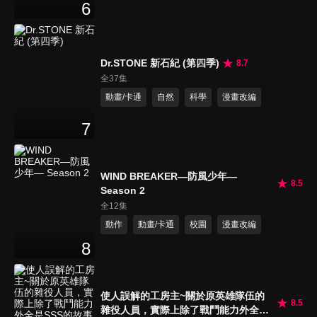
6
Dr.STONE 新石紀 (第四季)
8.7
全37集
動畫/卡通
自然
科學
漫畫改編
7
WIND BREAKER—防風少年—
8.5
Season 2
全12集
動作
動畫/卡通
校園
漫畫改編
8
使人誤解的工房主~關於原英雄隊伍的
8.5
雜役人員，實際上除了戰鬥能力外全是