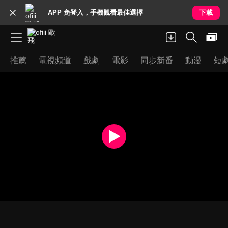
APP 免登入，手機觀看最佳選擇
下載
推薦
電視頻道
戲劇
電影
同步新番
動漫
短