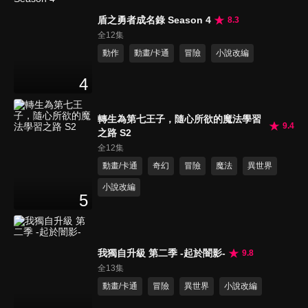
盾之勇者成名錄 Season 4
8.3
全12集
動作
動畫/卡通
冒險
小說改編
4
轉生為第七王子，隨心所欲的魔法學習
9.4
之路 S2
全12集
動畫/卡通
奇幻
冒險
魔法
異世界
小說改編
5
我獨自升級 第二季 -起於闇影-
9.8
全13集
動畫/卡通
冒險
異世界
小說改編