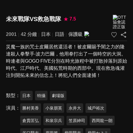
未來戰隊VS救急戰隊
7.5
2001
42 分鐘
日本
日語
保護級
災魔一族的咒士皮爾居然還活者！被皮爾賜予闇之力的隆
達殺人拳擊手‧波力巴爾，他用拳打出了一個時空的大洞。
時連者與GOGO FIVE分別在時光旅程中被打散掉落到原始
時代、江戶時代、美國拓荒時期的西部中。現在救急魂灌
注到開拓未來的信念上！將犯人們全面逮捕！
類型
日本
特攝
劇場版
演員
勝村美香
小泉朋英
永井大
城戶裕次
倉貫匡弘
和泉宗兵
笠原紳司
西岡龍一朗
谷口賢志
原田篤
柴田賢志
柴田かよこ