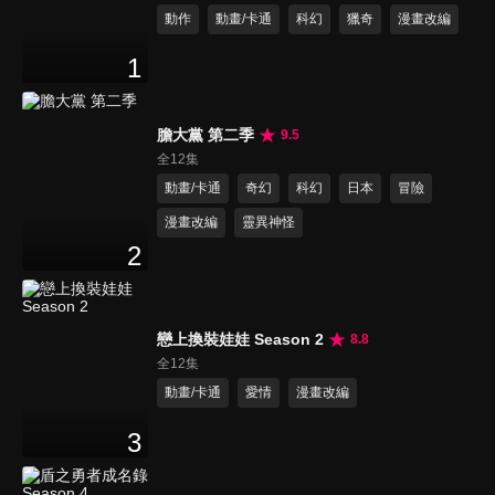
動作
動畫/卡通
科幻
獵奇
漫畫改編
1
膽大黨 第二季
9.5
全12集
動畫/卡通
奇幻
科幻
日本
冒險
漫畫改編
靈異神怪
2
戀上換裝娃娃 Season 2
8.8
全12集
動畫/卡通
愛情
漫畫改編
3