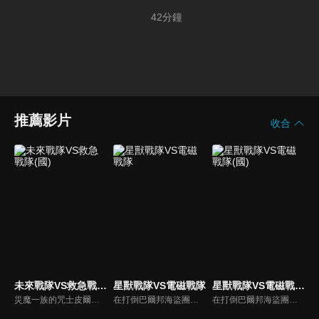
42
分鐘
推薦影片
收合
未來戰隊VS救急戰隊(國)
星獸戰隊VS電磁戰隊
星獸戰隊VS電磁戰隊(國)
災魔一族的咒士皮爾居然還活者！被皮爾賜予闇之力的隆達殺人拳擊手‧波力巴爾，他用拳打出了一個時空的大洞。時連者與GOGO FIVE分別在時光旅程中被打散掉落到原始時代、江戶時代、美國拓荒時期的西部中。現在救急魂灌注到開拓未來的信念上！將犯人們全面逮捕！
在打倒巴爾邦海盜團而取回和平的地球上，魔獸日爾曼城獸出現了！宇宙海盜古雷格力，與邪電次元人的殘存者希滋蜜娜，讓巴爾邦團的幹部與２０體的魔人們復活了！為此，握有星獸力量的銀河人，與數位戰士的MEGA連者，讓神秘與科學兩種力量結合為一，一同打倒巨大的邪惡！
在打倒巴爾邦海盜團而取回和平的地球上，魔獸日爾曼城獸出現了！宇宙海盜古雷格力，與邪電次元人的殘存者希滋蜜娜，讓巴爾邦團的幹部與２０體的魔人們復活了！為此，握有星獸力量的銀河人，與數位戰士的MEGA連者，讓神秘與科學兩種力量結合為一，一同打倒巨大的邪惡！