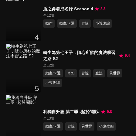
盾之勇者成名錄 Season 4
8.3
全12集
動作
動畫/卡通
冒險
小說改編
4
轉生為第七王子，隨心所欲的魔法學習
9.4
之路 S2
全12集
動畫/卡通
奇幻
冒險
魔法
異世界
小說改編
5
我獨自升級 第二季 -起於闇影-
9.8
全13集
動畫/卡通
冒險
異世界
小說改編