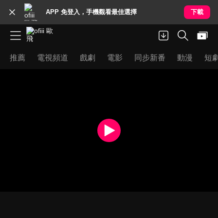
APP 免登入，手機觀看最佳選擇
下載
推薦
電視頻道
戲劇
電影
同步新番
動漫
短