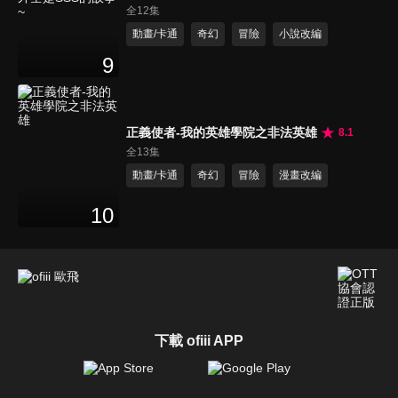
SSS的故事~
全12集
動畫/卡通
奇幻
冒險
小說改編
9
正義使者-我的英雄學院之非法英雄
8.1
全13集
動畫/卡通
奇幻
冒險
漫畫改編
10
下載 ofiii APP