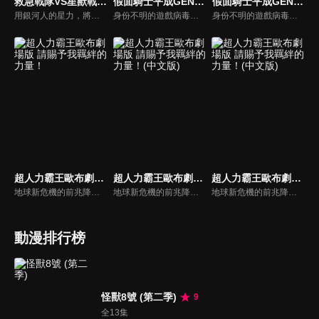
救急戰隊VS星獸戰隊(國)
假面騎士平成GENERATIONS Dr. Pac-Man對EX-AID&Ghost with 傳奇騎士
假面騎士平成GENERATIONS Dr. Pac-Man對EX-AID&Ghost with 傳奇騎士(國)
用銀河人的星力，將暗自蠢蠢欲動的闇之亡者們打倒吧！為了拯救被闇王基爾所擄走的人們，救難的專家‧GOGO FIVE與戰鬥的專家‧銀河人，一同向敵陣邁進了。可是基爾以自己的性命做代價，讓暗闇獸復活了。就在這千鈞一髮的危機時刻，銀河之光喚醒了奇蹟！超裝光勝利戰神，誕生！
身份不明的遊戲病毒生命體「Pac-Man」來襲，人類將陷入前所未聞的危機。以恐怖的趨勢擴大感染中，天空寺尊（假面騎士Ghost）也因為感染上這種病毒，失去了變身的能力。另一方面寶生永夢（假面騎士Ex-Aid）追查敵人的真面目及感染源，但那正左右他自身的命運的「重大的真實」有著連繫關係。
身份不明的遊戲病毒生命體「Pac-Man」來襲，人類將陷入前所未聞的危機。以恐怖的趨勢擴大感染中，天空寺尊（假面騎士Ghost）也因為感染上這種病毒，失去了變身的能力。另一方面寶生永夢（假面騎士Ex-Aid）追查敵人的真面目及感染源，但那正左右他自身的命運的「重大的真實」有著連繫關係。
超人力霸王歐布劇場版 請賜予我羈絆的力量！
超人力霸王歐布劇場版 請賜予我羈絆的力量！(中文版)
超人力霸王歐布劇場版 請賜予我羈絆的力量！(中文版)
地球新危機的前兆降臨！黑暗圓環能夠尋找宇宙中擁有邪惡之心的人， 擁有放大持有者內心黑暗的能力。準備用它將一切美麗的事物都做為寶石收藏的宇宙魔女穆魯娜奧， 已把超人力霸王銀河和勝利都變成寶石收藏了！在她將目標轉像地球時，似乎有什麼企圖的賈古拉暗中開始活動…
地球新危機的前兆降臨！黑暗圓環能夠尋找宇宙中擁有邪惡之心的人， 擁有放大持有者內心黑暗的能力。準備用它將一切美麗的事物都做為寶石收藏的宇宙魔女穆魯娜奧， 已把超人力霸王銀河和勝利都變成寶石收藏了！在她將目標轉像地球時，似乎有什麼企圖的賈古拉暗中開始活動…
地球新危機的前兆降臨！黑暗圓環能夠尋找宇宙中擁有邪惡之心的人， 擁有放大持有者內心黑暗的能力。準備用它將一切美麗的事物都做為寶石收藏的宇宙魔女穆魯娜奧， 已把超人力霸王銀河和勝利都變成寶石收藏了！在她將目標轉像地球時，似乎有什麼企圖的賈古拉暗中開始活動…
動漫排行榜
怪獸8號 (第二季)
9
全13集