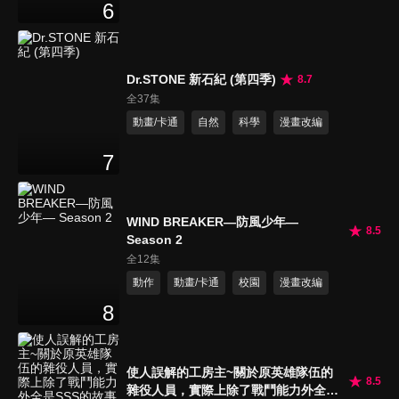
6
Dr.STONE 新石紀 (第四季)
8.7
全37集
動畫/卡通
自然
科學
漫畫改編
7
WIND BREAKER—防風少年—
8.5
Season 2
全12集
動作
動畫/卡通
校園
漫畫改編
8
使人誤解的工房主~關於原英雄隊伍的
8.5
雜役人員，實際上除了戰鬥能力外全是