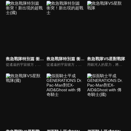
救急戰隊特別篇 衝突！新出現的超戰士(國)
救急戰隊特別篇 衝突！新出現的超戰士
救急戰隊VS星獸戰隊
從遙遠的宇宙彼方，獸魔王與追著她而來的獸魔獵人季克降臨了。為了在格爾魔亞所破壞的街道中，救出現場的人們，GOGO FIVE出場了！季克看著來救援５人的京子，在想起被格爾魔亞所殺的同伴‧莉莉雅之際，也因而殞命了…在京子著裝了季克的力量之後，反擊時刻到了！GOGO FIVE！
從遙遠的宇宙彼方，獸魔王與追著她而來的獸魔獵人季克降臨了。為了在格爾魔亞所破壞的街道中，救出現場的人們，GOGO FIVE出場了！季克看著來救援５人的京子，在想起被格爾魔亞所殺的同伴‧莉莉雅之際，也因而殞命了…在京子著裝了季克的力量之後，反擊時刻到了！GOGO FIVE！
用銀河人的星力，將暗自蠢蠢欲動的闇之亡者們打倒吧！為了拯救被闇王基爾所擄走的人們，救難的專家‧GOGO FIVE與戰鬥的專家‧銀河人，一同向敵陣邁進了。可是基爾以自己的性命做代價，讓暗闇獸復活了。就在這千鈞一髮的危機時刻，銀河之光喚醒了奇蹟！超裝光勝利戰神，誕生！