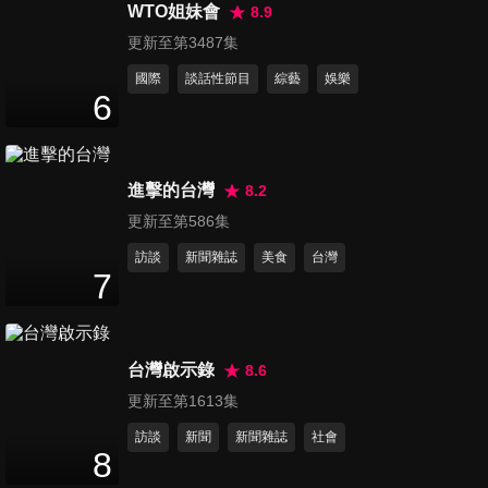
48
分鐘
WTO姐妹會
8.9
更新至第3487集
國際
談話性節目
綜藝
娛樂
第76集 最聰明的模特兒1
6
48
分鐘
進擊的台灣
8.2
第77集 最聰明的模特兒2
47
分鐘
更新至第586集
訪談
新聞雜誌
美食
台灣
7
第78集 最聰明的模特兒3
47
分鐘
台灣啟示錄
8.6
更新至第1613集
第79集 最聰明的模特兒4
訪談
新聞
新聞雜誌
社會
47
分鐘
8