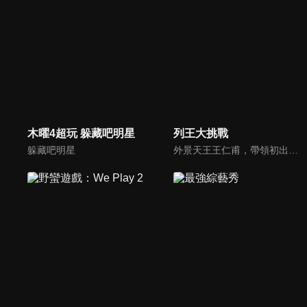
木曜4超玩 躲藏吧明星
列王大挑戰
躲藏吧明星
外景天王王仁甫，帶領初出茅廬、外景界新鮮人的陳漢典攜手主持，兩人各自率領自稱膽大包天的列王藝人團，在節目中相互挑戰對方害怕的極限，集結恐懼、互整、爆笑等綜藝效果，讓觀眾看看藝人們最野生的真情流露！