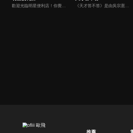
歡迎光臨明星便利店！你覺得便利店裡面有什麼？關東煮？茶葉蛋？還是讓你尖叫的大明星？一家擁有明星的便利店，到底有多稀奇，你會不會想要光臨呢？
《天才答不答》是由吳宗憲和吳怡霈共同主持的益智節目。節目設立高額的獎金來考驗藝人們真實的人性，同時將題目立體化，讓你身歷其境去冒險答題。更有哪些出乎意料的處罰，讓藝人羞愧的不想再答錯！一個最接近「人性」與「真實」的益智節目，現在就讓吳宗憲帶你輕鬆玩轉知識。
推薦