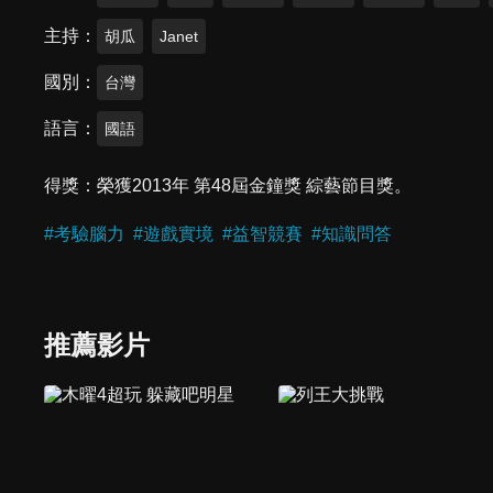
主持
胡瓜
Janet
國別
台灣
語言
國語
得獎
榮獲2013年 第48屆金鐘獎 綜藝節目獎。
#
考驗腦力
#
遊戲實境
#
益智競賽
#
知識問答
推薦影片