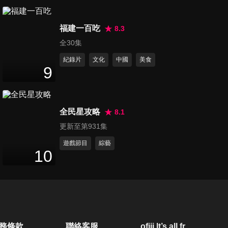
第80集 最聰明的模特兒 最終章
48
分鐘
福建一百吃
8.3
全30集
紀錄片
文化
中國
美食
第81集 最聰明的旅遊達人1
9
47
分鐘
全民星攻略
8.1
第82集 最聰明的旅遊達人2
更新至第931集
48
分鐘
遊戲節目
綜藝
10
第83集 最聰明的旅遊達人3
48
分鐘
第84集 最聰明的旅遊達人4
務條款
聯絡客服
ofiii lt’s all free