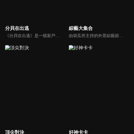
分貝在出逃
綜藝大集合
《分貝在出逃》是一檔新戶外音樂治癒綜藝，蘇醒、張遠等5位彼此相熟的嘉賓一起去戶外露營，在7天之內上演分貝出逃之旅，通過遊戲互動贏取「分貝值」來解鎖3場音樂會的舉辦權。節目集音樂元素、旅途元素和真人秀元素為一體，傳播音樂和友情的正能量。
由胡瓜所主持的外景綜藝節目，秉持著「幸福好運到，獎金送夠夠」的精神，和眾多藝人與鄉親同樂玩遊戲拿獎金，介紹各地的人文、美食、特產等，提供豐富多元的內容，不間斷的笑料，讓您忘卻一切煩惱、開懷大笑。
頂尖對決
好神卡卡