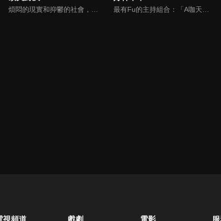
煩悶的現實和抑鬱的社會，你需要的就是笑、大聲笑、開口笑，《頂尖對決》就要你笑到落ㄟ骸，最具綜藝實力的庹宗康，和喜感十足的納豆各自領軍對抗，藝人搞笑pk笑果十足，《頂尖對決》讓你忘掉一週煩惱！
最有Fu的主持組合：「A咖天王」徐乃麟+「好神天心」朱芯儀+「真理大學校花」洪棠+「台大獸醫碩士」LYDIA。遊戲的層層關卡，來賓必須要和主持人比反應，比記憶，比機智，比膽識，幸運女神的眷顧與遠離永遠都是個未知數！
電視頻道
戲劇
電影
服