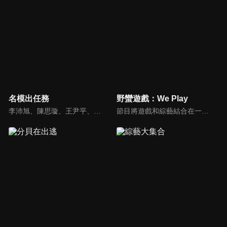
名模出任務
野蠻遊戲：We Play
李沛旭、陳思璇、王尹平、杜詩梅與大愷等人，卸下名模華麗外表、包袱，全力闖關！全台灣顏值最高的外景實境真人秀節目，名模們又會激盪什麼逗趣爆笑的場面呢？
節目將遊戲和綜藝結合在一起的新概念真人秀節目，成員們將進行無法預測的遊戲內容，提供多樣、新鮮的節目環節為看點，主持與來賓將在虛擬世界中，展開大規模遊戲的動作冒險。