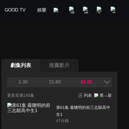
GOOD TV
娛樂
美食旅遊
新聞政論
汽車
劇集列表
推薦影片
1-30
31-60
61-90
更新至第145集
列表
舊→新
第61集 最聰明的前三志願高中
生1
47
分鐘