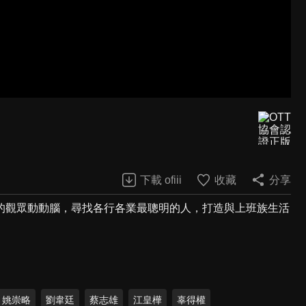
下載 ofiii
收藏
分享
的觀眾動動腦，尋找各行各業最聰明的人，打造與上班族生活
姚崇略
劉韋廷
蔡志雄
江皇樺
辜得權