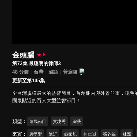
金頭腦
8
第73集 最聰明的律師3
48 分鐘
台灣
國語
普遍級
更新至第145集
全台灣規模最大的益智節目，首創棚內與外景並重，聰明
圈最貼近的百人大型益智節目！
類型
遊戲節目
實境秀
綜藝
來賓
唐從聖
陳沂
戴家旭
何仁崴
張鈞綸
林穎