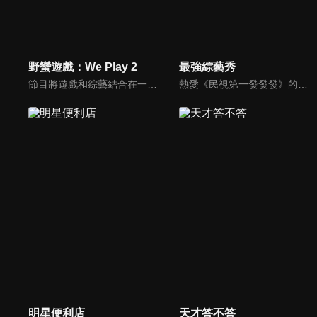
野蠻遊戲：We Play 2
最強綜藝秀
節目將遊戲和綜藝結合在一起的新概念真人秀節目，成員們將進行無法預測的遊戲內容，提供多樣、新鮮的節目環節為看點，主持與來賓將在虛擬世界中，展開大規模遊戲的動作冒險。
熱愛《民視第一發發發》的忠實觀眾，一定要看！喜歡五花八門達人秀的網友，非追不可！愛看明星挑戰各種才藝表演的鐵粉，絕不能錯過！什麼都有，什麼都秀，請看《最強綜藝秀》！
明星便利店
天才答不答