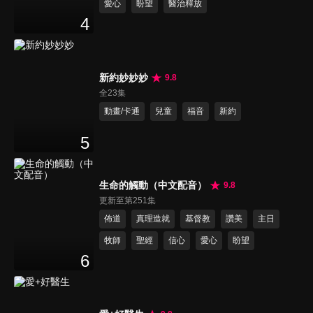
愛心
盼望
醫治釋放
4
新約妙妙妙
9.8
全23集
動畫/卡通
兒童
福音
新約
5
生命的觸動（中文配音）
9.8
更新至第251集
佈道
真理造就
基督教
讚美
主日
牧師
聖經
信心
愛心
盼望
6