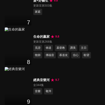
愛+好醫生
9.8
更新至第503集
家庭
7
生命的贏家
9.8
更新至第268集
見證
佈道
基督教
讚美
主日
牧師
傳福音
慕道友
信心
盼望
8
經典音樂河
9.7
全344集
音樂
敬拜
9