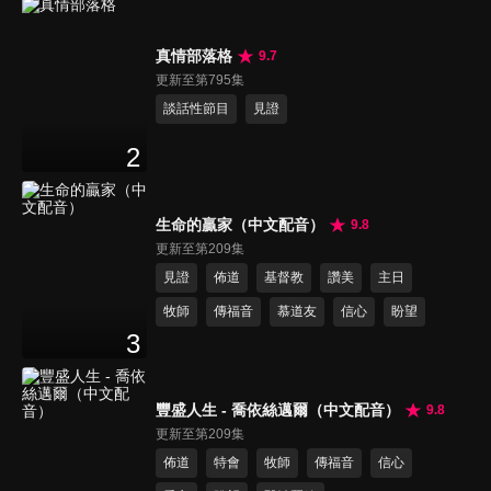
真情部落格
9.7
更新至第795集
談話性節目
見證
2
生命的贏家（中文配音）
9.8
更新至第209集
見證
佈道
基督教
讚美
主日
牧師
傳福音
慕道友
信心
盼望
3
豐盛人生 - 喬依絲邁爾（中文配音）
9.8
更新至第209集
佈道
特會
牧師
傳福音
信心