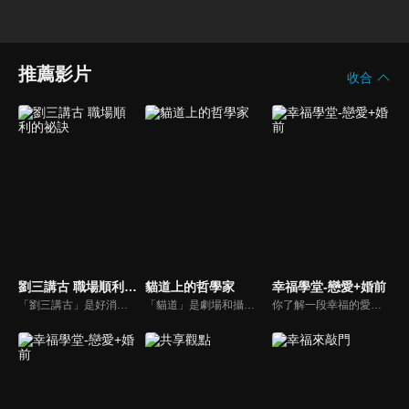
推薦影片
收合
劉三講古 職場順利的祕訣
貓道上的哲學家
幸福學堂-戀愛+婚前
「劉三講古」是好消息最老牌的節目，除了加入戲劇元素「喳唸伯與長腳姨」外，並蒐集無數史料，找到美好而精彩的基督徒生命故事，好讓福音更輕鬆真實的呈現在觀眾眼前。
「貓道」是劇場和攝影棚的象徵，而孩子是天生的哲學家，他們進入攝影棚中的小劇場思考、對話，並且從貓道上看下來，總是會有不同視角，故片名為《貓道上的哲學家》，在GOOD TV播出。
你了解一段幸福的愛情是如何發展出來的嗎？你對你心中那一個對象，到底是愛還是喜歡？難道喜歡跟愛差距很大嗎？讓我們的大師來消除你心中的疑惑。