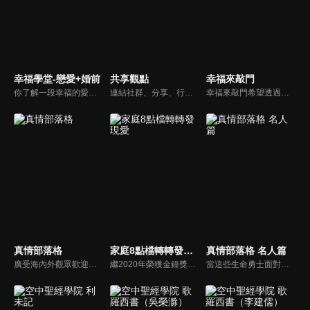
幸福學堂-戀愛+婚前
共享觀點
幸福來敲門
你了解一段幸福的愛情是如何發展出來的嗎？你對你心中那一個對象，到底是愛還是喜歡？難道喜歡跟愛差距很大嗎？讓我們的大師來消除你心中的疑惑。
連結社群、分享、行動的特色，運用講道學的架構，談論包含基要真理、生活話題及神學裝備三大面向主題。身為第六代基督徒，從小在教會中長大的周巽正，與第一代基督徒的廖文華，背景及生活經歷都不同，在節目中以輕鬆對談的方式，貢獻出不同角度的觀點。
幸福來敲門希望透過藝人、觀眾、夫妻來賓的經驗分享以及專家解析：傳遞聖經中的家庭價值觀，提供現代人面臨婚姻與家庭各種狀況接踵而來時的答案，並且邀請上帝成為每個家庭的主人。
真情部落格
家庭8點檔轉轉發現愛
真情部落格 名人篇
廣受海內外觀眾歡迎的真情部落格，是以見證故事為主軸的訪談節目，由知名主播夏嘉璐主持，莊信德牧師、黃國倫牧師回應，來賓在節目中自在的暢談自己的生命歷程，這些最真實的生命見證也幫助許多人走出低谷。
繼2020年榮獲金鐘獎「生活風格節目主持人獎」，2021年再度入圍，從真理出發的家庭談話性節目，針對現代婚姻家庭議題讓您輕鬆掌握關注方向。
當這些生命勇士面對自己生命中的難題時，選擇靠著信靠耶穌來勇敢勝過，這些可愛的基督徒們，願意把自己生命裡最黑暗軟弱的一面和大家分享，為的就是將來自天上那最美好的福分帶給人們，每一個有血有淚的生命見證，都是最震撼人心的蛻變，最深刻的真實。