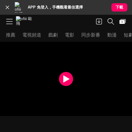
APP 免登入，手機觀看最佳選擇
下載
推薦
電視頻道
戲劇
電影
同步新番
動漫
短