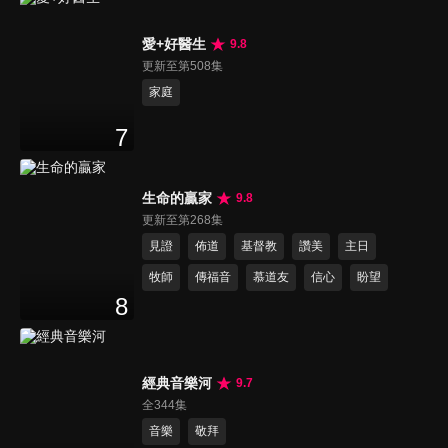
愛+好醫生
9.8
更新至第508集
家庭
7
生命的贏家
9.8
更新至第268集
見證
佈道
基督教
讚美
主日
牧師
傳福音
慕道友
信心
盼望
8
經典音樂河
9.7
全344集
音樂
敬拜