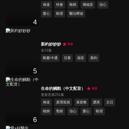
佈道
特會
牧師
傳福音
信心
愛心
盼望
醫治釋放
4
新約妙妙妙
9.8
全23集
動畫/卡通
兒童
福音
新約
5
生命的觸動（中文配音）
9.8
更新至第251集
佈道
真理造就
基督教
讚美
主日
牧師
聖經
信心
愛心
盼望
6