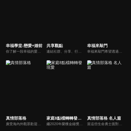
幸福學堂-戀愛+婚前
共享觀點
幸福來敲門
你了解一段幸福的愛情是如何發展出來的嗎？你對你心中那一個對象，到底是愛還是喜歡？難道喜歡跟愛差距很大嗎？讓我們的大師來消除你心中的疑惑。
連結社群、分享、行動的特色，運用講道學的架構，談論包含基要真理、生活話題及神學裝備三大面向主題。身為第六代基督徒，從小在教會中長大的周巽正，與第一代基督徒的廖文華，背景及生活經歷都不同，在節目中以輕鬆對談的方式，貢獻出不同角度的觀點。
幸福來敲門希望透過藝人、觀眾、夫妻來賓的經驗分享以及專家解析：傳遞聖經中的家庭價值觀，提供現代人面臨婚姻與家庭各種狀況接踵而來時的答案，並且邀請上帝成為每個家庭的主人。
真情部落格
家庭8點檔轉轉發現愛
真情部落格 名人篇
廣受海內外觀眾歡迎的真情部落格，是以見證故事為主軸的訪談節目，由知名主播夏嘉璐主持，莊信德牧師、黃國倫牧師回應，來賓在節目中自在的暢談自己的生命歷程，這些最真實的生命見證也幫助許多人走出低谷。
繼2020年榮獲金鐘獎「生活風格節目主持人獎」，2021年再度入圍，從真理出發的家庭談話性節目，針對現代婚姻家庭議題讓您輕鬆掌握關注方向。
當這些生命勇士面對自己生命中的難題時，選擇靠著信靠耶穌來勇敢勝過，這些可愛的基督徒們，願意把自己生命裡最黑暗軟弱的一面和大家分享，為的就是將來自天上那最美好的福分帶給人們，每一個有血有淚的生命見證，都是最震撼人心的蛻變，最深刻的真實。