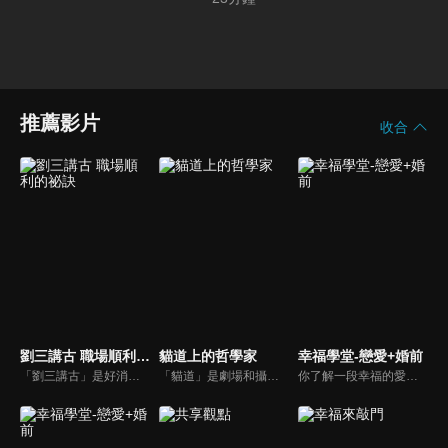
推薦影片
收合
劉三講古 職場順利的祕訣
貓道上的哲學家
幸福學堂-戀愛+婚前
「劉三講古」是好消息最老牌的節目，除了加入戲劇元素「喳唸伯與長腳姨」外，並蒐集無數史料，找到美好而精彩的基督徒生命故事，好讓福音更輕鬆真實的呈現在觀眾眼前。
「貓道」是劇場和攝影棚的象徵，而孩子是天生的哲學家，他們進入攝影棚中的小劇場思考、對話，並且從貓道上看下來，總是會有不同視角，故片名為《貓道上的哲學家》，在GOOD TV播出。
你了解一段幸福的愛情是如何發展出來的嗎？你對你心中那一個對象，到底是愛還是喜歡？難道喜歡跟愛差距很大嗎？讓我們的大師來消除你心中的疑惑。