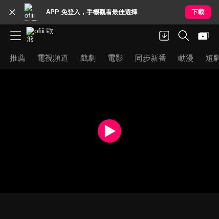
APP 免登入，手機觀看最佳選擇
下載
推薦
電視頻道
戲劇
電影
同步新番
動漫
短