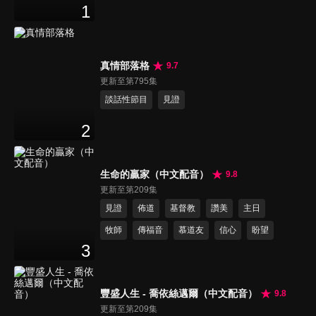
1
真情部落格
9.7
更新至第795集
談話性節目
見證
2
生命的贏家（中文配音）
9.8
更新至第209集
見證
佈道
基督教
讚美
主日
牧師
傳福音
慕道友
信心
盼望
3
豐盛人生 - 喬依絲邁爾（中文配音）
9.8
更新至第209集