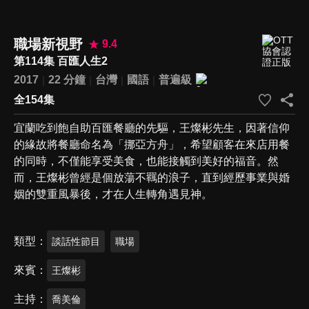
職場新視野
9.4
第114集 百匯人生2
2017
22 分鐘
台灣
國語
普遍級
全154集
宜蘭吃到飽自助百匯餐廳的先驅，王燦彬先生，因著信仰
的緣故將餐廳命名為「挪亞方舟」，希望顧客在來店用餐
的同時，不僅能享受美食，也能接觸到美好的福音。然
而，王燦彬曾經是個放蕩不羈的浪子，直到經歷事業與婚
姻的雙重風暴後，才在人生轉角遇見神。
類型
談話性節目
職場
來賓
王燦彬
主持
喬美倫