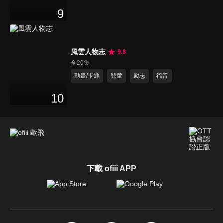
9
風雲人物志
9.8
全20集
動畫/卡通
兒童
勵志
福音
10
下載 ofiii APP