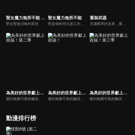
聖女魔力無所不能 第二季
聖女魔力無所不能
重裝武器
聖女聖被召喚到異世界的奇幻冒險。聖女聖以她對植物的熱愛，進入藥用植物研究所，並以普通人的身分學習製作藥水和使用魔力。然而，她所製作的藥水卻比其他人的效果多出五成，原來她不知不覺中發揮了「聖女」的能力。當她的藥水救了瀕死的騎士團長艾爾伯特時，故事更加展開。
聖是個有些沉迷工作的二十幾歲上班族，這天晚上她加班回家，突然被一陣光包圍，結果以「聖女」的身分，被召喚到異世界。而且被召喚的居然有兩個人!?聖活用自己原本就喜歡植物這點，進入藥用植物研究所，以普通人的身分開始工作。她受到約翰所長和裘德前輩的幫助，慢慢學習製作藥水和使用魔力。但她做出來的東西，效果都比別人多出五成，原來她在不知不覺間，發揮了「聖女」的能力。
充滿戰爭的未來，重複又重複的殺戮中，存在著一架架超大型兵器OBJECT。以設計OBJECT為理想的學生庫溫瑟以派遣留學生的身份親自到戰場去，在那裡和OBJECT的操縱者ELITE公主殿下相遇，並且在一次作戰後，與夥伴賀維亞一同以士兵的身份對抗超大型兵器OBJECT。
為美好的世界獻上祝福！第二季
為美好的世界獻上祝福！
為美好的世界獻上祝福！第三季
廢到無藥可救的繭居族佐藤和真，轉生到了跟RPG遊戲畫面一模一樣的異世界，與作為特別附贈品一起同行、智商和運氣都差到教人傻眼地步的女神 阿克婭，姑且組成了一支（看起來）人模人樣的隊伍，引發接二連三的問題！
廢到無藥可救的繭居族佐藤和真，轉生到了跟RPG遊戲畫面一模一樣的異世界，與作為特別附贈品一起同行、智商和運氣都差到教人傻眼地步的女神 阿克婭，姑且組成了一支（看起來）人模人樣的隊伍，引發接二連三的問題！
廢到無藥可救的繭居族佐藤和真，轉生到了跟RPG遊戲畫面一模一樣的異世界，與作為特別附贈品一起同行、智商和運氣都差到教人傻眼地步的女神 阿克婭，姑且組成了一支（看起來）人模人樣的隊伍，引發接二連三的問題！
動漫排行榜