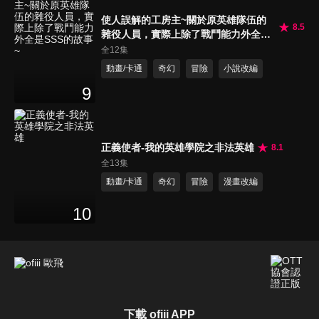
使人誤解的工房主~關於原英雄隊伍的
8.5
雜役人員，實際上除了戰鬥能力外全是
SSS的故事~
全12集
動畫/卡通
奇幻
冒險
小說改編
9
正義使者-我的英雄學院之非法英雄
8.1
全13集
動畫/卡通
奇幻
冒險
漫畫改編
10
下載 ofiii APP