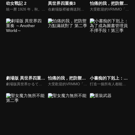
幼女戰記 2
異世界四重奏3
怕痛的我，把防禦力點滿就對了
統一曆 1926 年，秋。譚雅·馮·提古雷查夫中校，被任命為新編成的沙羅曼達戰鬥群指揮官，再度投身於慘烈的戰線。這支隨機應變編成的戰鬥群，外表雖然精銳強悍，實際上卻不過是東拼西湊的烏合之眾。靠這種陣容真能打仗嗎？譚雅對著荒謬的現實咆哮。雪上加霜的，是來得太早的聯邦寒冬。帝國正在毫無出口的泥沼中苦苦掙扎。各國所追求的，是為了結束這一切的壓倒性勝利。然而，沒有人知道——自己究竟在渴望什麼，而那又真正意味著什麼。無從抗拒地，譚雅仍持續站在動盪的最前線──。
在劇場版裡被傳送到異世界並經歷了戰鬥後，安茲、和真、昴、譚雅、尚文等人從異世界再次穿越並回到了學校。接著，2班迎來了新的轉學生—奧托、加菲爾。正當以為可以再次回到和平的學園生活……孰不知卻瀰漫著一股不安的氣息。
大受歡迎的VRMMO「NewWorld Online」出現了超強新人？能讓所有攻擊失效，以致死毒的技能徹底蹂躪怪物和玩家！那不尋常的戰鬥英姿，被稱之為「移動要塞」或「最終魔王」。而那位玩家的真面目，居然是一名菜鳥美少女！缺乏遊戲常識的梅普露，把防禦力的屬性點滿，為這毫髮無傷的大冒險，正式拉開序幕！
劇場版 異世界四重奏 ～Another World～
怕痛的我，把防禦力點滿就對了 第二季
小書痴的下剋上：為了成為圖書管理員不擇手段！第三季
劇場版異世界かるてっと～あなざーわーるど～
大受歡迎的VRMMO「NewWorld Online」出現了超強新人？能讓所有攻擊失效，以致死毒的技能徹底蹂躪怪物和玩家！那不尋常的戰鬥英姿，被稱之為「移動要塞」或「最終魔王」。而那位玩家的真面目，居然是一名菜鳥美少女！缺乏遊戲常識的梅普露，把防禦力的屬性點滿，為這毫髮無傷的大冒險，正式拉開序幕！
打造一個所有人都能讀到書的世界成為神殿的青衣見習巫女的梅茵，和路茲、多莉以及孤兒院的孩子們一起製作了兒童用的聖典繪本。對書本的熱情有增無減的梅茵，賦予了約翰與海蒂＂古騰堡＂的封號後，向下一個目標＂活版印刷＂邁進。然而，梅茵的前方卻是一片烏雲籠罩。察覺到擁有強大魔力與奇異知識的梅茵具有利用價值的貴族、以及對梅茵懷恨在心的貴族，暗中盯上了梅茵。