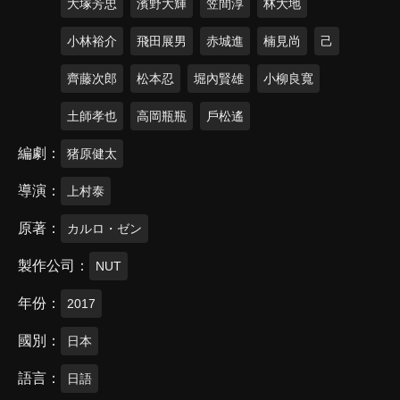
大塚芳忠
濱野大輝
笠間淳
林大地
小林裕介
飛田展男
赤城進
楠見尚
己
齊藤次郎
松本忍
堀內賢雄
小柳良寬
土師孝也
高岡瓶瓶
戶松遙
編劇
猪原健太
導演
上村泰
原著
カルロ・ゼン
製作公司
NUT
年份
2017
國別
日本
語言
日語