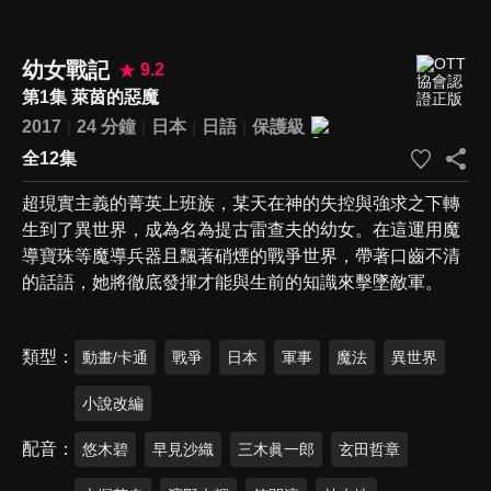
幼女戰記
9.2
第1集 萊茵的惡魔
2017
24 分鐘
日本
日語
保護級
全12集
超現實主義的菁英上班族，某天在神的失控與強求之下轉
生到了異世界，成為名為提古雷查夫的幼女。在這運用魔
導寶珠等魔導兵器且飄著硝煙的戰爭世界，帶著口齒不清
的話語，她將徹底發揮才能與生前的知識來擊墜敵軍。
類型
動畫/卡通
戰爭
日本
軍事
魔法
異世界
小說改編
配音
悠木碧
早見沙織
三木眞一郎
玄田哲章