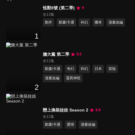
怪獸8號 (第二季)
9
全13集
動作
動畫/卡通
科幻
獵奇
漫畫改編
1
膽大黨 第二季
9.5
全12集
動畫/卡通
奇幻
科幻
日本
冒險
漫畫改編
靈異神怪
2
戀上換裝娃娃 Season 2
8.8
全12集
動畫/卡通
愛情
漫畫改編