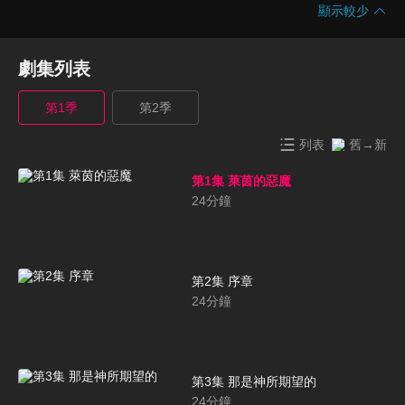
顯示較少
劇集列表
第1季
第2季
列表
舊→新
第1集 萊茵的惡魔
24
分鐘
第2集 序章
24
分鐘
第3集 那是神所期望的
24
分鐘