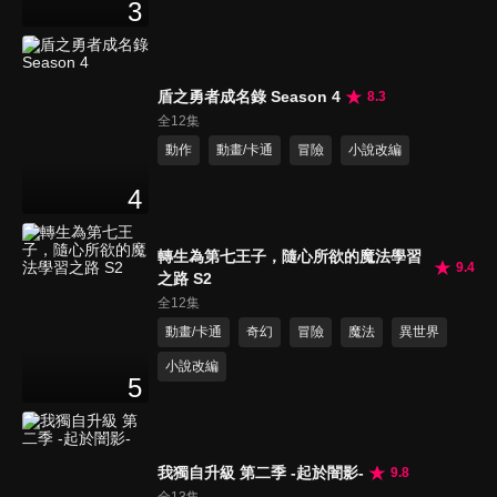
3
盾之勇者成名錄 Season 4
8.3
全12集
動作
動畫/卡通
冒險
小說改編
4
轉生為第七王子，隨心所欲的魔法學習
9.4
之路 S2
全12集
動畫/卡通
奇幻
冒險
魔法
異世界
小說改編
5
我獨自升級 第二季 -起於闇影-
9.8
全13集