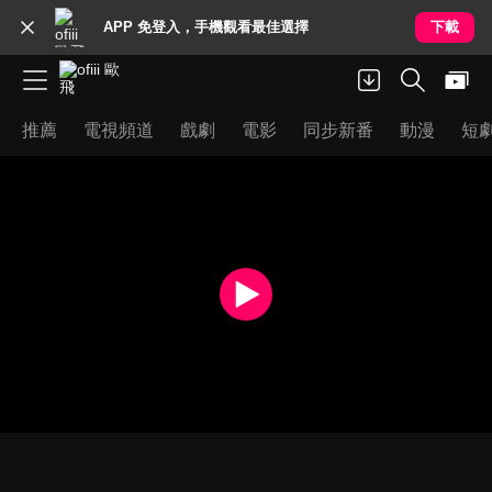
APP 免登入，手機觀看最佳選擇
下載
推薦
電視頻道
戲劇
電影
同步新番
動漫
短