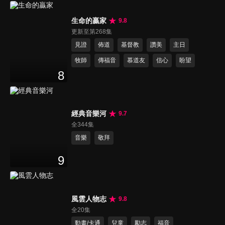
生命的贏家
9.8
更新至第268集
見證
佈道
基督教
讚美
主日
牧師
傳福音
慕道友
信心
盼望
8
經典音樂河
9.7
全344集
音樂
敬拜
9
風雲人物志
9.8
全20集
動畫/卡通
兒童
勵志
福音