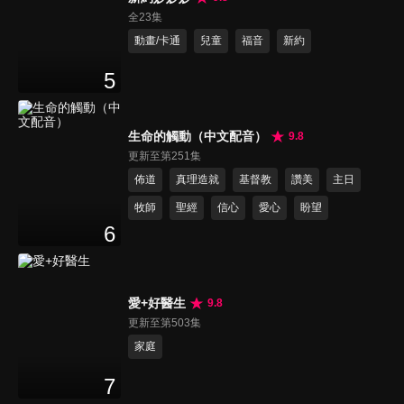
全23集
動畫/卡通
兒童
福音
新約
5
生命的觸動（中文配音）
9.8
更新至第251集
佈道
真理造就
基督教
讚美
主日
牧師
聖經
信心
愛心
盼望
6
愛+好醫生
9.8
更新至第503集
家庭
7