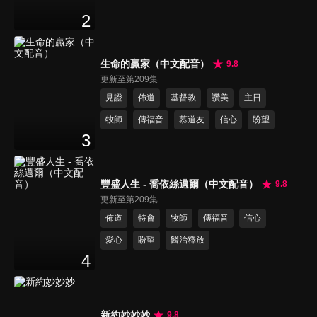
2
生命的贏家（中文配音）
9.8
更新至第209集
見證
佈道
基督教
讚美
主日
牧師
傳福音
慕道友
信心
盼望
3
豐盛人生 - 喬依絲邁爾（中文配音）
9.8
更新至第209集
佈道
特會
牧師
傳福音
信心
愛心
盼望
醫治釋放
4
新約妙妙妙
9.8