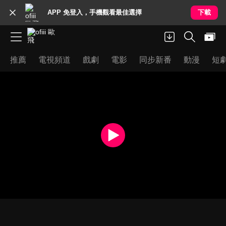
APP 免登入，手機觀看最佳選擇
下載
推薦
電視頻道
戲劇
電影
同步新番
動漫
短