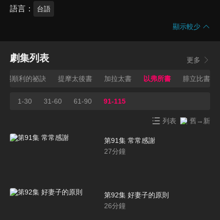
語言
台語
顯示較少
劇集列表
更多
職場順利的祕訣
提摩太後書
加拉太書
以弗所書
腓立比書
1-30
31-60
61-90
91-115
列表
舊→新
第91集 常常感謝
27
分鐘
第92集 好妻子的原則
26
分鐘