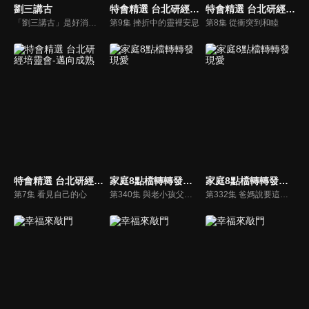
劉三講古
特會精選 台北研經培靈會-邁向成熟
特會精選 台北研經培靈會-邁向成熟
「劉三講古」是好消息最老牌的節目，除了加入戲劇元素「喳唸伯與長腳姨」外，並蒐集無數史料，找到美好而精彩的基督徒生命故事，好讓福音更輕鬆真實的呈現在觀眾眼前。
第9集 挫折中的靈裡安息
第8集 從衝突到和睦
特會精選 台北研經培靈會-邁向成熟
家庭8點檔轉轉發現愛
家庭8點檔轉轉發現愛
第7集 看見自己的心
第340集 與老小孩父母相處有一套！
第332集 爸媽說要這樣戀愛！我覺得落伍啦？！