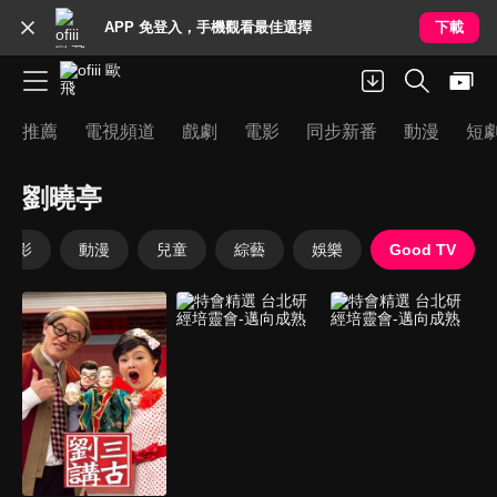
APP 免登入，手機觀看最佳選擇
下載
推薦
電視頻道
戲劇
電影
同步新番
動漫
短
劉曉亭
電影
動漫
兒童
綜藝
娛樂
Good TV