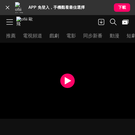
APP 免登入，手機觀看最佳選擇
下載
推薦
電視頻道
戲劇
電影
同步新番
動漫
短