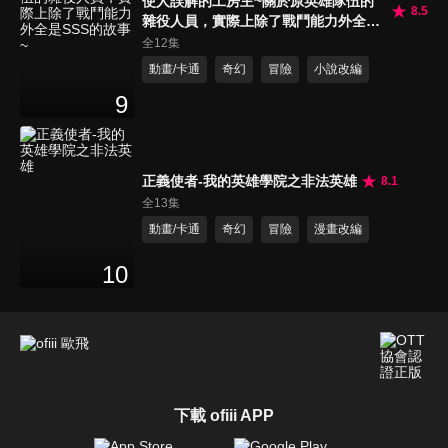
使人誤解的工房主~關於原英雄隊伍的
8.5
雜役人員，實際上除了戰鬥能力外全是
SSS的故事~
全12集
動畫/卡通
奇幻
冒險
小說改編
9
正義使者-我的英雄學院之非法英雄
8.1
全13集
動畫/卡通
奇幻
冒險
漫畫改編
10
下載 ofiii APP