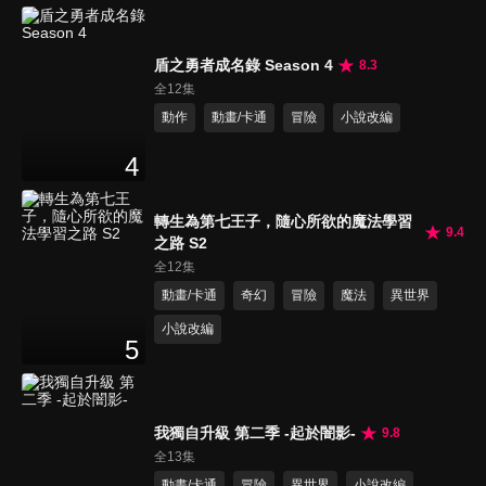
盾之勇者成名錄 Season 4
8.3
全12集
動作
動畫/卡通
冒險
小說改編
4
轉生為第七王子，隨心所欲的魔法學習
9.4
之路 S2
全12集
動畫/卡通
奇幻
冒險
魔法
異世界
小說改編
5
我獨自升級 第二季 -起於闇影-
9.8
全13集
動畫/卡通
冒險
異世界
小說改編