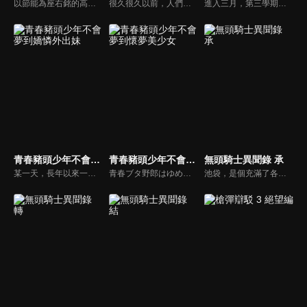
以節能為座右銘的高中生折木奉太郎，為一個小小的原因而加入了瀕臨廢社的『古籍社』。古籍社的社員包括他在社裏認識的好奇寶寶，也就是女主角千反田愛瑠，還有他從國中就認識的伊原摩耶花和福部里志。這是他們四人以神山高中為舞台，對一樁樁事件展開推理的青春學園推理劇！
很久很久以前，人們生活在海底世界，不久之後，才出現在陸地上生活的人類，自此，分成了在海中生活、與陸上生活的的人類，並且禁止海中與陸地的人類結合。在海中的四名少年少女，因緣際會來到陸地，並在那裡遇到陸地上的少年，故事就從他們相會、相交的那一刻開始…
進入三月，第三學期也剩下一個月便要結束。梓川咲太迎來了戀人櫻島麻衣的畢業典禮。當他在七里濱的海岸等待麻衣時，眼前出現一位和麻衣童星時代長得一模一樣的小學生。「叔叔，你是誰？」這是夢境還是幻覺？咲太正在回想著這不可思議的體驗時，突然接到了父親的電話。
青春豬頭少年不會夢到嬌憐外出妹
青春豬頭少年不會夢到懷夢美少女
無頭騎士異聞錄 承
某一天，長年以來一直喜歡待在家中的妹妹花楓向咲太坦白了她不曾告訴過其他人的心聲。「我想去哥哥念的高中上學」這對花楓而言是個天大的決心。雖然知道這是個極為困難的選擇，但咲太還是決定溫柔地在花楓背後支持她。由「楓」託付給「花楓」的心意。這是兩個人一起朝未來踏出步伐的故事。
青春ブタ野郎はゆめみる少女の夢を見ない
池袋，是個充滿了各種事件的導火線，以及被事件捲入的人們所聚集的地方。謎樣的Dollars首腦、消聲暱跡的「黃巾賊」、受到控制的妖刀使「罪歌」、無頭騎士及密醫情侶檔、池袋最強的男人與宿敵情報商。充滿好奇心的新同學、俄羅斯美女送貨人、暴走族的小頭目，各種不尋常的全新角色陸續登場。