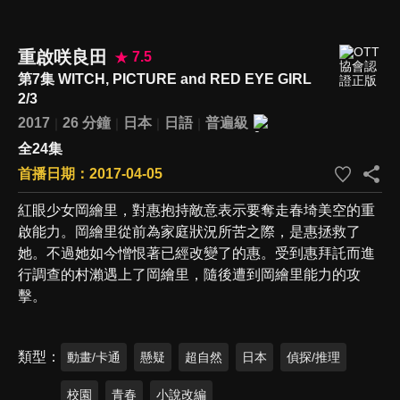
重啟咲良田
7.5
第7集 WITCH, PICTURE and RED EYE GIRL
2/3
2017
26 分鐘
日本
日語
普遍級
全24集
首播日期：2017-04-05
紅眼少女岡繪里，對惠抱持敵意表示要奪走春埼美空的重
啟能力。岡繪里從前為家庭狀況所苦之際，是惠拯救了
她。不過她如今憎恨著已經改變了的惠。受到惠拜託而進
行調查的村瀨遇上了岡繪里，隨後遭到岡繪里能力的攻
擊。
類型
動畫/卡通
懸疑
超自然
日本
偵探/推理
校園
青春
小說改編