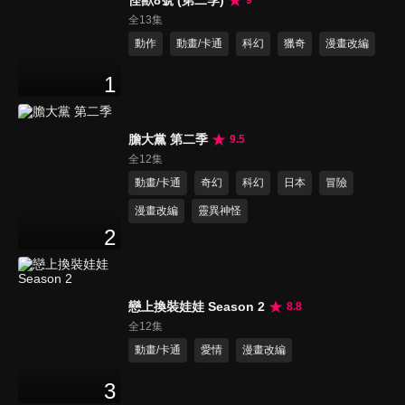
全13集
動作
動畫/卡通
科幻
獵奇
漫畫改編
1
膽大黨 第二季
9.5
全12集
動畫/卡通
奇幻
科幻
日本
冒險
漫畫改編
靈異神怪
2
戀上換裝娃娃 Season 2
8.8
全12集
動畫/卡通
愛情
漫畫改編
3