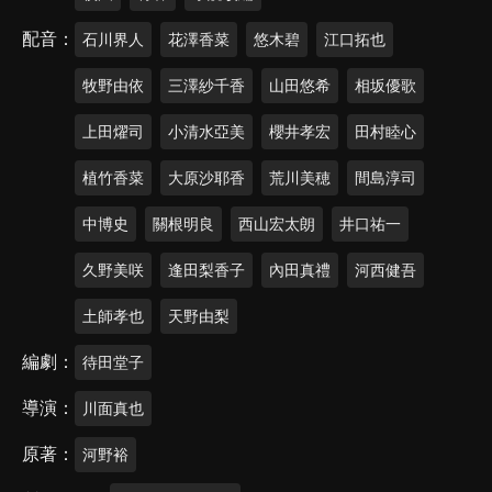
配音
石川界人
花澤香菜
悠木碧
江口拓也
牧野由依
三澤紗千香
山田悠希
相坂優歌
上田燿司
小清水亞美
櫻井孝宏
田村睦心
植竹香菜
大原沙耶香
荒川美穂
間島淳司
中博史
關根明良
西山宏太朗
井口祐一
久野美咲
逢田梨香子
內田真禮
河西健吾
土師孝也
天野由梨
編劇
待田堂子
導演
川面真也
原著
河野裕