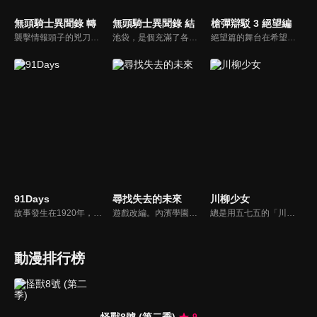
無頭騎士異聞錄 轉
無頭騎士異聞錄 結
槍彈辯駁 3 絕望編
襲擊情報頭子的兇刀勁勢未停、餘波盪漾，不斷產生新的騷動。擁有「DOLLARS」與「藍色平方」這二股力量的少年，開始步上了理想的肅清之道。想要解救好友而不斷掙扎的人們、潛伏靠近當紅偶像的瘋狂氣息、在街區的陰暗處開始暗中活躍的新勢力…。許多的事件與煩惱糾纏，讓故事變得更加混亂不明…。
池袋，是個充滿了各種事件的導火線，以及被事件捲入的人們所聚集的地方。謎樣的Dollars首腦、消聲暱跡的「黃巾賊」、受到控制的妖刀使「罪歌」、無頭騎士及密醫情侶檔、池袋最強的男人與宿敵情報商。充滿好奇心的新同學、俄羅斯美女送貨人、暴走族的小頭目，各種不尋常的全新角色陸續登場。
絕望篇的舞台在希望之峰學園的教室。集合了各個領域的超一流高中生，為了培育他們而設立的，政府公認的特權學園「私立希望之峰學園」。這所學園，存在著集中了超高校級的才能的「本科」，以及只要支付高額學費，就誰都可以進入的「預備學科」。不僅是才能，性格也獨具個性的本科77期生。
91Days
尋找失去的未來
川柳少女
故事發生在1920年，那是美國開始實施禁酒法令、黑手黨橫行的時代，主角艾弗里奧來到一個叫做羅雷斯的城市，臥底於黑手黨家族，只為了尋找殺害父母及弟弟的兇手，並且計劃進行復仇。殺戮招來殺戮，復仇將會產生新的復仇連鎖。被悲哀的命運所引導的男人們，在這91天之間故事的結局又會是…...？
遊戲改編。內濱學園陷入前所未見的熱潮，為了讓文化祭成功，卻又不使個學會比拼過頭。天文學會被指派一項任務「鎮壓各學會high過頭的情緒、排除妨礙活動進行的因素、以及解決夏天起發生的不可思議事件」。社長支倉愛理、轉學生古川唯、教師殺手華宮凪沙、美國交換學生英太郎，將全力達成這項任務。
總是用五七五的「川柳」格式，傳達心中想法的女孩子，雪白七七子，與外表可怕但心地卻很善良的文藝部社員，毒島英二，兩人的日常只用17個字交織而成，不論何時都超幸福！
動漫排行榜
怪獸8號 (第二季)
9