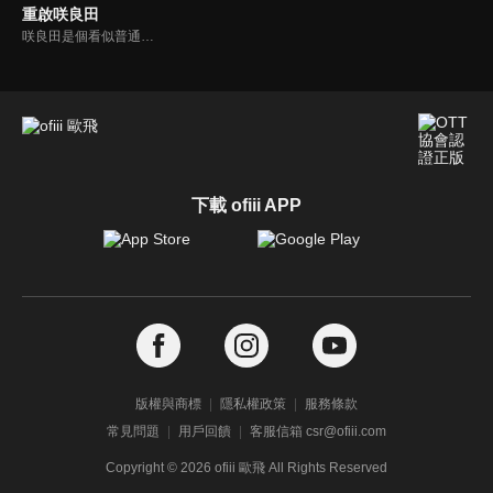
重啟咲良田
咲良田是個看似普通的城鎮，實際上半數居民都是擁有超能力並受到「管理局」約束的「能力者」。高一生淺井惠擁有記憶保持能力，春埼美空則擁有將時光倒帶三天的能力，兩人合作便能讓世界倒流回到三天前。某天他們收到了一名少女的委託：「請讓我的貓復活！」於是兩人為了救助貓咪，進行了「重啟」……
下載 ofiii APP
版權與商標
隱私權政策
服務條款
常見問題
用戶回饋
客服信箱 csr@ofiii.com
Copyright ©
2026
ofiii 歐飛 All Rights Reserved