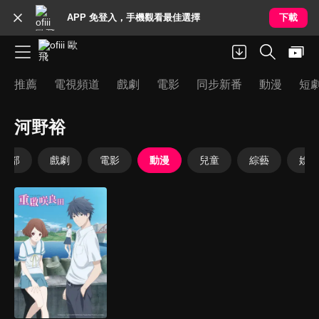
APP 免登入，手機觀看最佳選擇
下載
推薦
電視頻道
戲劇
電影
同步新番
動漫
短
河野裕
全部
戲劇
電影
動漫
兒童
綜藝
娛樂