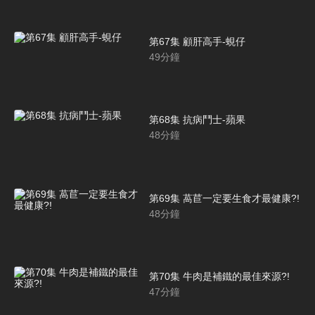
第67集 顧肝高手-蜆仔
49
分鐘
第68集 抗病鬥士-蘋果
48
分鐘
第69集 萵苣一定要生食才最健康?!
48
分鐘
第70集 牛肉是補鐵的最佳來源?!
47
分鐘