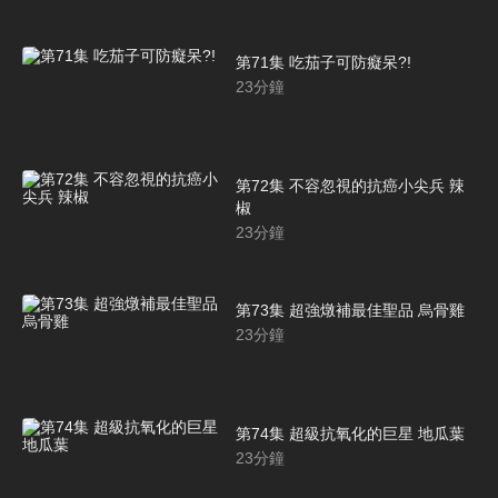
第71集 吃茄子可防癡呆?!
23
分鐘
第72集 不容忽視的抗癌小尖兵 辣
椒
23
分鐘
第73集 超強燉補最佳聖品 烏骨雞
23
分鐘
第74集 超級抗氧化的巨星 地瓜葉
23
分鐘