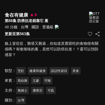
食在有健康
8
第88集 防癌抗老就靠它 蔥
48 分鐘
台灣
國語
普遍級
更新至第563集
臉上冒痘痘，難堪又難過，你知道其實跟吃的食物很有關
係嗎？有嗆辣味的蔥，居然可以防癌抗老！？還可以預防
感冒？
類型
烹飪
健康與健身
談話性節目
美食
來賓
馬幼興
王豪
可唯
主持
詹姆士
潘懷宗
可藍
國別
台灣