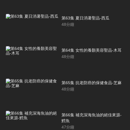
第63集 夏日消暑聖品-西瓜
48
分鐘
第64集 女性的養顏美容聖品-木耳
48
分鐘
第65集 抗老防癌的保健食品-芝麻
48
分鐘
第66集 補充深海魚油的絕佳來源-
鱈魚
47
分鐘