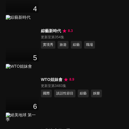
4
綜藝新時代
8.3
更新至第354集
實境秀
旅遊
綜藝
職場
5
WTO姐妹會
8.9
更新至第3483集
國際
談話性節目
綜藝
娛樂
6