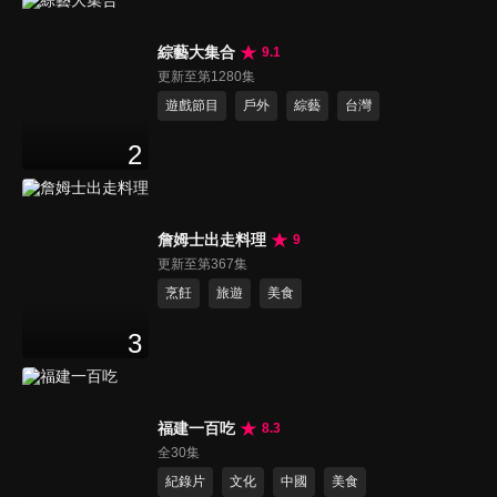
綜藝大集合
9.1
更新至第1280集
遊戲節目
戶外
綜藝
台灣
2
詹姆士出走料理
9
更新至第367集
烹飪
旅遊
美食
3
福建一百吃
8.3
全30集
紀錄片
文化
中國
美食