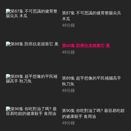
第87集 不可思議的健胃整腸尖兵
木瓜
48
分鐘
第88集 防癌抗老就靠它 蔥
48
分鐘
第89集 超乎想像的平民補腦高手
秋刀魚
48
分鐘
第90集 你吃對油了嗎? 最容易吃錯
的健康殺手 食用油
48
分鐘