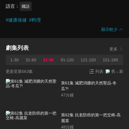
語言
國語
#
健康保健
#
料理
顯示較少
劇集列表
更多
1-30
31-60
61-90
91-120
121-150
151-180
1
更新至第563集
列表
舊→新
第61集 減肥消腫的天然聖品-冬
瓜?!
47
分鐘
第62集 抗老防癌的第一把交椅-高
麗菜
48
分鐘