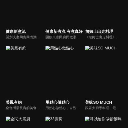
健康新煮流
健康新煮流 有煮真好
詹姆士出走料理
開創夫妻同廚同煮潮流的KC夫婦，繼《健康醫食代》後，走出攝影棚，帶大家全台走透透，發掘上帝賞賜的美味食材，內容融合新加坡南洋風和客家純樸味，加上台灣獨特的閩南風情，互相激盪交織出的火花，打造出獨一無二的美食節目。
開創夫妻同廚同煮潮流的KC夫婦，繼《健康醫食代》後，走出攝影棚，帶大家全台走透透，發掘上帝賞賜的美味食材，內容融合新加坡南洋風和客家純樸味，加上台灣獨特的閩南風情，互相激盪交織出的火花，打造出獨一無二的美食節目。
《詹姆士出走料理》以尋找詹姆士私廚菜單為節目主軸，為了尋找記憶中的美味料理，詹姆士將帶領大家探索市場，品嘗在地美味、尋訪料理達人，並在節目中展現特殊食材的處理方式、嘗試新的醬料或是新的料理作法，製作創意料理(料理教學)，最後在節目片尾時作出一道『詹姆士創意料理』。
美鳳有約
用點心做點心
美味SO MUCH
全台灣最長壽的美食節目《美鳯有約》魅力百分百！長達15年的播出時間，總是陪伴著許多婆婆媽媽們渡過一個輕鬆愉快的時光，精采內容您絕對不可錯過喔！
用點心做點心，自己動手最開心！全台唯一以點心烘焙為主題的電視節目，邀請熱愛烘焙料理的你/妳，一起加入我們DIY各式各樣的點心。
跟著大廚學料理，最強的料理小百科，美味SO MUCH！