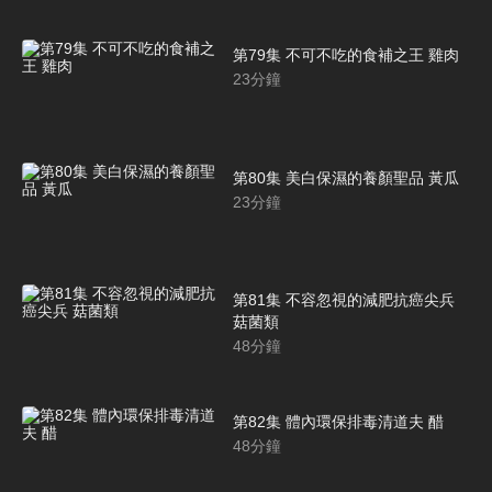
第79集 不可不吃的食補之王 雞肉
23
分鐘
第80集 美白保濕的養顏聖品 黃瓜
23
分鐘
第81集 不容忽視的減肥抗癌尖兵
菇菌類
48
分鐘
第82集 體內環保排毒清道夫 醋
48
分鐘