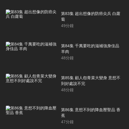
第83集 超出想像的防癌尖兵 白蘿
蔔
49
分鐘
第84集 千萬要吃的滋補強身佳品
羊肉
48
分鐘
第85集 顧人怨青菜大變身 意想不
到好處說不完
48
分鐘
第86集 意想不到的降血壓聖品 香
蕉
47
分鐘