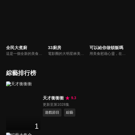
全民大煮廚
33廚房
可以給你做頓飯嗎
這是一個全新的美食節目，將為您煮出台灣的好滋味，豐富、美味的畫面，傳遞「煮廚」對料理的用心，獨特的介紹方式，要你吃得更有創意、吃得更有趣！現今飲食已趨健康走向為主，「全民大煮廚」要用「輕食輕煙」讓你吃出健康與活力，並帶觀眾們從食材開始，想成為達人級的吃貨，走～我們從「煮」開始！
電影圈的大明星林美秀首度跨足綜藝接主持棒，帶領駱進漢師傅以及黃景龍師傅大展廚藝與觀眾們一起美味上菜！
用美食慰藉心靈，在飯桌上這個中國人最傳統的聊天場域打開素人物件心門；潛移默化地引出社會熱點話題，打造一檔有趣、有用、有意義的人文類真人秀。
綜藝排行榜
天才衝衝衝
9.3
更新至第1028集
遊戲節目
綜藝
1