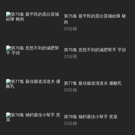
第75集 最平民的蛋白質補給隊 豬
肉
23
分鐘
第76集 意想不到的減肥幫手 芋頭
23
分鐘
第77集 最佳腸道清道夫 優酪乳
23
分鐘
第78集 補鈣最佳小幫手 莧菜
23
分鐘