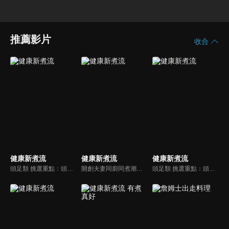
推薦影片
收合
健康新煮流
健康新煮流
健康新煮流
頭足類 挑選重點：頭足類利用清洗時去除內臟可以降低膽固醇的攝取。挑選雙眼清澈明亮，眼球稍微凸出，肉質結實有彈性為佳。身體具透明感，觸腕或是吸盤一碰到活體就會吸附住便是新鮮的。
開創夫妻同廚同煮潮流的KC夫婦，繼《健康醫食代》後，走出攝影棚，帶大家全台走透透，發掘上帝賞賜的美味食材，內容融合新加坡南洋風和客家純樸味，加上台灣獨特的閩南風情，互相激盪交織出的火花，打造出獨一無二的美食節目。
頭足類 挑選重點：頭足類利用清洗時去除內臟可以降低膽固醇的攝取。挑選雙眼清澈明亮，眼球稍微凸出，肉質結實有彈性為佳。身體具透明感，觸腕或是吸盤一碰到活體就會吸附住便是新鮮的。