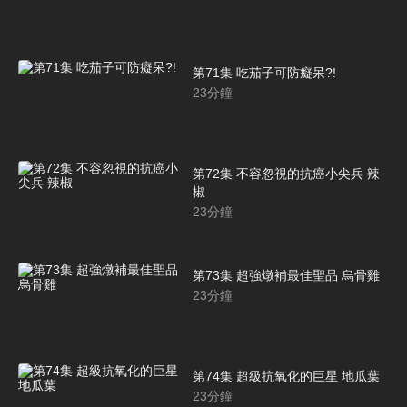
第71集 吃茄子可防癡呆?!
23
分鐘
第72集 不容忽視的抗癌小尖兵 辣
椒
23
分鐘
第73集 超強燉補最佳聖品 烏骨雞
23
分鐘
第74集 超級抗氧化的巨星 地瓜葉
23
分鐘