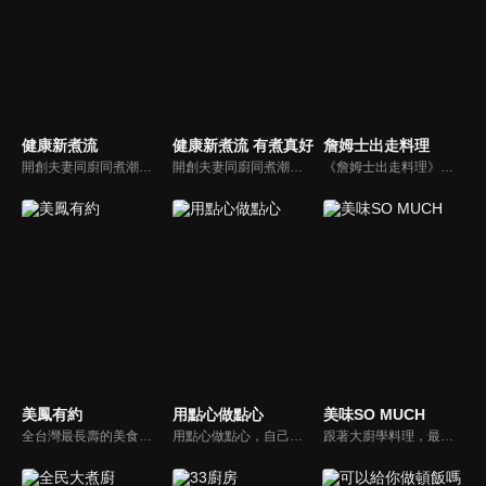
健康新煮流
健康新煮流 有煮真好
詹姆士出走料理
開創夫妻同廚同煮潮流的KC夫婦，繼《健康醫食代》後，走出攝影棚，帶大家全台走透透，發掘上帝賞賜的美味食材，內容融合新加坡南洋風和客家純樸味，加上台灣獨特的閩南風情，互相激盪交織出的火花，打造出獨一無二的美食節目。
開創夫妻同廚同煮潮流的KC夫婦，繼《健康醫食代》後，走出攝影棚，帶大家全台走透透，發掘上帝賞賜的美味食材，內容融合新加坡南洋風和客家純樸味，加上台灣獨特的閩南風情，互相激盪交織出的火花，打造出獨一無二的美食節目。
《詹姆士出走料理》以尋找詹姆士私廚菜單為節目主軸，為了尋找記憶中的美味料理，詹姆士將帶領大家探索市場，品嘗在地美味、尋訪料理達人，並在節目中展現特殊食材的處理方式、嘗試新的醬料或是新的料理作法，製作創意料理(料理教學)，最後在節目片尾時作出一道『詹姆士創意料理』。
美鳳有約
用點心做點心
美味SO MUCH
全台灣最長壽的美食節目《美鳯有約》魅力百分百！長達15年的播出時間，總是陪伴著許多婆婆媽媽們渡過一個輕鬆愉快的時光，精采內容您絕對不可錯過喔！
用點心做點心，自己動手最開心！全台唯一以點心烘焙為主題的電視節目，邀請熱愛烘焙料理的你/妳，一起加入我們DIY各式各樣的點心。
跟著大廚學料理，最強的料理小百科，美味SO MUCH！