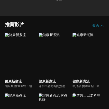
推薦影片
收合
健康新煮流
健康新煮流
健康新煮流
頭足類 挑選重點：頭足類利用清洗時去除內臟可以降低膽固醇的攝取。挑選雙眼清澈明亮，眼球稍微凸出，肉質結實有彈性為佳。身體具透明感，觸腕或是吸盤一碰到活體就會吸附住便是新鮮的。
開創夫妻同廚同煮潮流的KC夫婦，繼《健康醫食代》後，走出攝影棚，帶大家全台走透透，發掘上帝賞賜的美味食材，內容融合新加坡南洋風和客家純樸味，加上台灣獨特的閩南風情，互相激盪交織出的火花，打造出獨一無二的美食節目。
頭足類 挑選重點：頭足類利用清洗時去除內臟可以降低膽固醇的攝取。挑選雙眼清澈明亮，眼球稍微凸出，肉質結實有彈性為佳。身體具透明感，觸腕或是吸盤一碰到活體就會吸附住便是新鮮的。