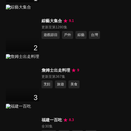
綜藝大集合
9.1
更新至第1280集
遊戲節目
戶外
綜藝
台灣
2
詹姆士出走料理
9
更新至第367集
烹飪
旅遊
美食
3
福建一百吃
8.3
全30集