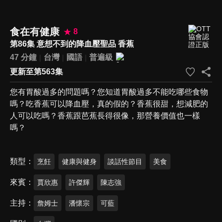
食在有健康
8
第86集 意想不到的降血壓聖品 香蕉
47 分鐘
台灣
國語
普遍級
更新至第563集
您有胃酸過多的問題嗎？您知道胃酸過多不能吃哪些食物
嗎？吃香蕉可以降血壓，真的假的？香蕉很甜，想減肥的
人可以吃嗎？香蕉跟芭蕉長得很像，那營養價值也一樣
嗎？
類型
烹飪
健康與健身
談話性節目
美食
來賓
賈欣惠
許傑輝
陳志強
主持
詹姆士
潘懷宗
可藍