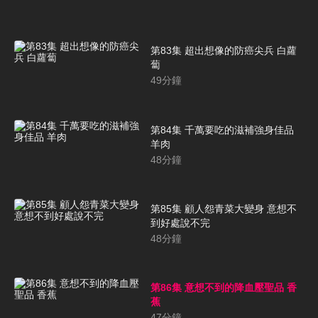
第83集 超出想像的防癌尖兵 白蘿
蔔
49
分鐘
第84集 千萬要吃的滋補強身佳品
羊肉
48
分鐘
第85集 顧人怨青菜大變身 意想不
到好處說不完
48
分鐘
第86集 意想不到的降血壓聖品 香
蕉
47
分鐘