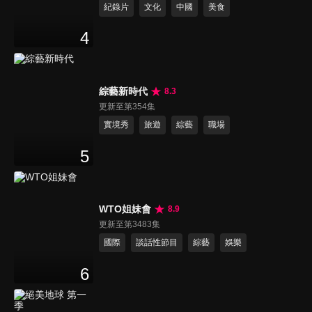
紀錄片
文化
中國
美食
4
綜藝新時代
8.3
更新至第354集
實境秀
旅遊
綜藝
職場
5
WTO姐妹會
8.9
更新至第3483集
國際
談話性節目
綜藝
娛樂
6