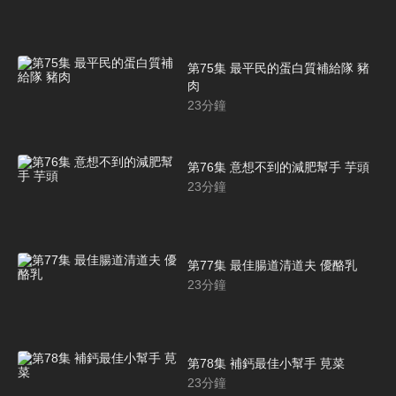
第75集 最平民的蛋白質補給隊 豬
肉
23
分鐘
第76集 意想不到的減肥幫手 芋頭
23
分鐘
第77集 最佳腸道清道夫 優酪乳
23
分鐘
第78集 補鈣最佳小幫手 莧菜
23
分鐘