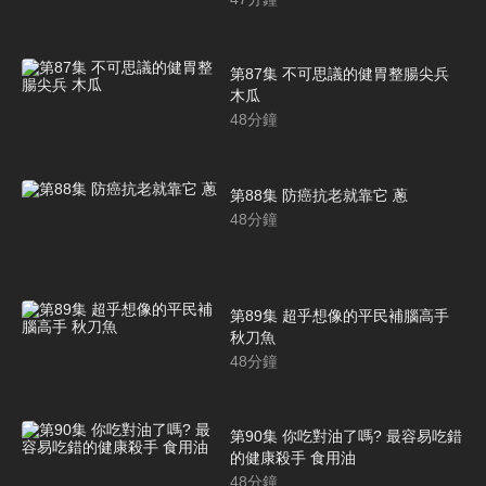
第87集 不可思議的健胃整腸尖兵
木瓜
48
分鐘
第88集 防癌抗老就靠它 蔥
48
分鐘
第89集 超乎想像的平民補腦高手
秋刀魚
48
分鐘
第90集 你吃對油了嗎? 最容易吃錯
的健康殺手 食用油
48
分鐘