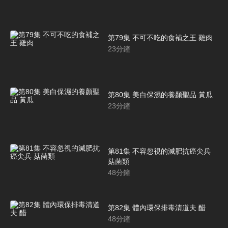
第79集 不可不吃的食補之王 雞肉
23
分鐘
第80集 美白保濕的養顏聖品 黃瓜
23
分鐘
第81集 不容忽視的減肥抗癌尖兵
菇菌類
48
分鐘
第82集 體內環保排毒清道夫 醋
48
分鐘