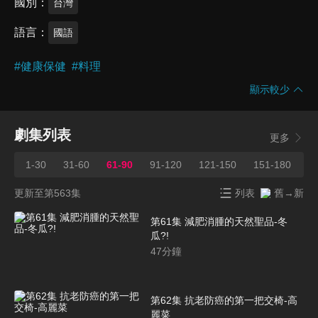
國別
台灣
語言
國語
#
健康保健
#
料理
顯示較少
劇集列表
更多
1-30
31-60
61-90
91-120
121-150
151-180
1
更新至第563集
列表
舊→新
第61集 減肥消腫的天然聖品-冬
瓜?!
47
分鐘
第62集 抗老防癌的第一把交椅-高
麗菜