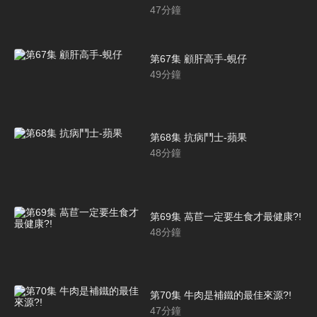
47
分鐘
第67集 顧肝高手-蜆仔
49
分鐘
第68集 抗病鬥士-蘋果
48
分鐘
第69集 萵苣一定要生食才最健康?!
48
分鐘
第70集 牛肉是補鐵的最佳來源?!
47
分鐘