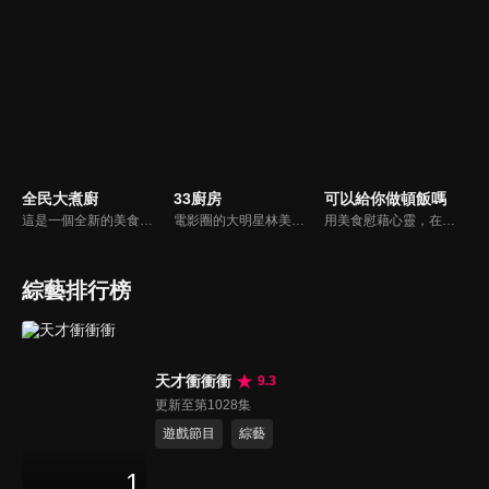
全民大煮廚
33廚房
可以給你做頓飯嗎
這是一個全新的美食節目，將為您煮出台灣的好滋味，豐富、美味的畫面，傳遞「煮廚」對料理的用心，獨特的介紹方式，要你吃得更有創意、吃得更有趣！現今飲食已趨健康走向為主，「全民大煮廚」要用「輕食輕煙」讓你吃出健康與活力，並帶觀眾們從食材開始，想成為達人級的吃貨，走～我們從「煮」開始！
電影圈的大明星林美秀首度跨足綜藝接主持棒，帶領駱進漢師傅以及黃景龍師傅大展廚藝與觀眾們一起美味上菜！
用美食慰藉心靈，在飯桌上這個中國人最傳統的聊天場域打開素人物件心門；潛移默化地引出社會熱點話題，打造一檔有趣、有用、有意義的人文類真人秀。
綜藝排行榜
天才衝衝衝
9.3
更新至第1028集
遊戲節目
綜藝
1