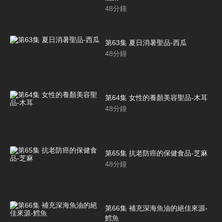
48
分鐘
第63集 夏日消暑聖品-西瓜
48
分鐘
第64集 女性的養顏美容聖品-木耳
48
分鐘
第65集 抗老防癌的保健食品-芝麻
48
分鐘
第66集 補充深海魚油的絕佳來源-
鱈魚