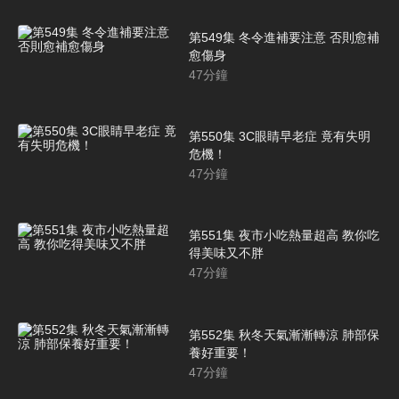
第549集 冬令進補要注意 否則愈補
愈傷身
47
分鐘
第550集 3C眼睛早老症 竟有失明
危機！
47
分鐘
第551集 夜市小吃熱量超高 教你吃
得美味又不胖
47
分鐘
第552集 秋冬天氣漸漸轉涼 肺部保
養好重要！
47
分鐘