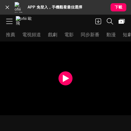
APP 免登入，手機觀看最佳選擇
下載
推薦
電視頻道
戲劇
電影
同步新番
動漫
短