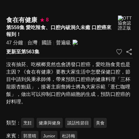
食在有健康
8
第559集 愛吃辣食、口腔內破洞久未癒 口腔癌來
報到！
47 分鐘
台灣
國語
普遍級
更新至第563集
沒有抽菸、吃檳榔竟然也會誘發口腔癌，愛吃熱食竟也是
主因？《食在有健康》要教大家生活中怎麼保健口腔，節
目中請到吳秉承師傅，帶來預防口腔癌的健康料理「三杯
龍眼杏鮑菇」，接著主廚詹姆士將為大家示範「薏仁咖哩
飯」，做出可以抑制口腔內癌細胞的生成，預防口腔癌的
好料理。
類型
烹飪
健康與健身
談話性節目
美食
來賓
郭昱晴
Junior
杜詩梅