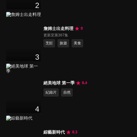
2
詹姆士出走料理
9
更新至第367集
烹飪
旅遊
美食
3
絕美地球 第一季
8.4
紀錄片
自然
4
綜藝新時代
8.3