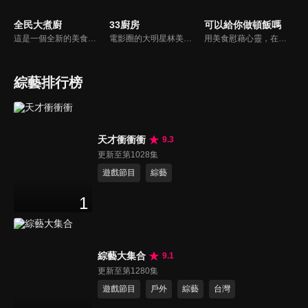
全民大煮廚
33廚房
可以給你做頓飯嗎
這是一個全新的美食節目，將為您煮出台灣的好滋味，豐富、美味的畫面，傳遞「煮廚」對料理的用心，獨特的介紹方式，要你吃得更有創意、吃得更有趣！現今飲食已趨健康走向為主，「全民大煮廚」要用「輕食輕煙」讓你吃出健康與活力，並帶觀眾們從食材開始，想成為達人級的吃貨，走～我們從「煮」開始！
電影圈的大明星林美秀首度跨足綜藝接主持棒，帶領駱進漢師傅以及黃景龍師傅大展廚藝與觀眾們一起美味上菜！
用美食慰藉心靈，在飯桌上這個中國人最傳統的聊天場域打開素人物件心門；潛移默化地引出社會熱點話題，打造一檔有趣、有用、有意義的人文類真人秀。
綜藝排行榜
天才衝衝衝
9.3
更新至第1028集
遊戲節目
綜藝
1
綜藝大集合
9.1
更新至第1280集
遊戲節目
戶外
綜藝
台灣