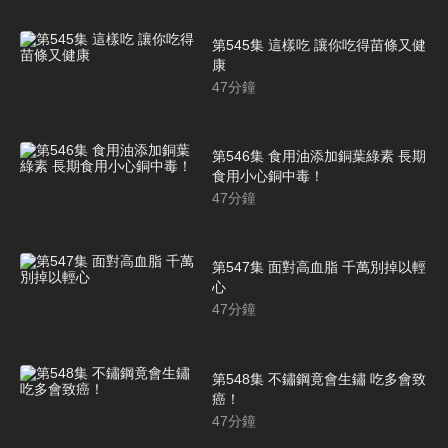
第545集 這樣吃 讓你吃得苗條又健
康
47
分鐘
第546集 食用油添加銅葉綠素 長期
食用小心銅中毒！
47
分鐘
第547集 面對高血脂 千萬別掉以輕
心
47
分鐘
第548集 不鏽鋼竟會生鏽 吃多會致
癌！
47
分鐘