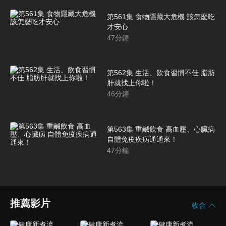
第561集 食物隱藏大危機 該怎麼吃
才安心
47
分鐘
第562集 生活、飲食習慣不佳 脂肪
肝就找上你啦！
46
分鐘
第563集 重鹹飲食 高血壓、心臟病
自體免疫疾病通通來！
47
分鐘
推薦影片
收合