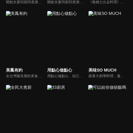
開創夫妻同廚同煮潮流的KC夫婦，繼《健康醫食代》後，走出攝影棚，帶大家全台走透透，發掘上帝賞賜的美味食材，內容融合新加坡南洋風和客家純樸味，加上台灣獨特的閩南風情，互相激盪交織出的火花，打造出獨一無二的美食節目。
開創夫妻同廚同煮潮流的KC夫婦，繼《健康醫食代》後，走出攝影棚，帶大家全台走透透，發掘上帝賞賜的美味食材，內容融合新加坡南洋風和客家純樸味，加上台灣獨特的閩南風情，互相激盪交織出的火花，打造出獨一無二的美食節目。
《詹姆士出走料理》以尋找詹姆士私廚菜單為節目主軸，為了尋找記憶中的美味料理，詹姆士將帶領大家探索市場，品嘗在地美味、尋訪料理達人，並在節目中展現特殊食材的處理方式、嘗試新的醬料或是新的料理作法，製作創意料理(料理教學)，最後在節目片尾時作出一道『詹姆士創意料理』。
美鳳有約
用點心做點心
美味SO MUCH
全台灣最長壽的美食節目《美鳯有約》魅力百分百！長達15年的播出時間，總是陪伴著許多婆婆媽媽們渡過一個輕鬆愉快的時光，精采內容您絕對不可錯過喔！
用點心做點心，自己動手最開心！全台唯一以點心烘焙為主題的電視節目，邀請熱愛烘焙料理的你/妳，一起加入我們DIY各式各樣的點心。
跟著大廚學料理，最強的料理小百科，美味SO MUCH！