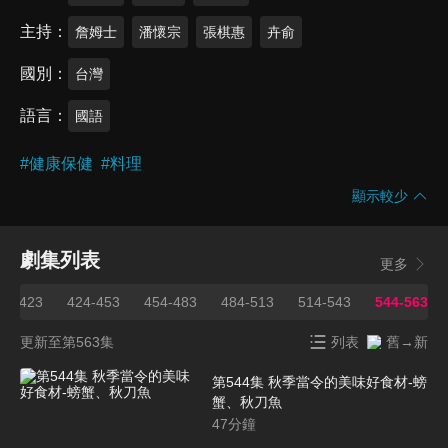
主持
詹姆士
潘懷宗
張棋惠
卉俞
國別
台灣
語言
國語
#
健康保健
#
料理
顯示較少
劇集列表
更多
91-423
424-453
454-483
484-513
514-543
544-563
更新至第563集
列表
舊→新
第544集 秋季當令的美味好食材-螃
蟹、秋刀魚
47
分鐘