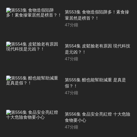
第553集 食物造假陷阱多！素食摻
葷居然是榜首？！
47
分鐘
第554集 皮鬆臉老有原因 現代科技
是元凶？！
47
分鐘
第555集 醋也能幫助減重 是真是
假？！
47
分鐘
第556集 食品安全亮紅燈 十大危險
食物要小心
47
分鐘