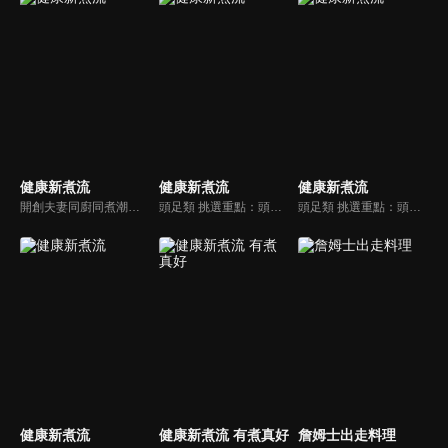
健康新煮流
健康新煮流
健康新煮流
開創夫妻同廚同煮潮流的KC夫婦，繼《健康醫食代》後，走出攝影棚，帶大家全台走透透，發掘上帝賞賜的美味食材，內容融合新加坡南洋風和客家純樸味，加上台灣獨特的閩南風情，互相激盪交織出的火花，打造出獨一無二的美食節目。
頭足類 挑選重點：頭足類利用清洗時去除內臟可以降低膽固醇的攝取。挑選雙眼清澈明亮，眼球稍微凸出，肉質結實有彈性為佳。身體具透明感，觸腕或是吸盤一碰到活體就會吸附住便是新鮮的。
頭足類 挑選重點：頭足類利用清洗時去除內臟可以降低膽固醇的攝取。挑選雙眼清澈明亮，眼球稍微凸出，肉質結實有彈性為佳。身體具透明感，觸腕或是吸盤一碰到活體就會吸附住便是新鮮的。
健康新煮流
健康新煮流 有煮真好
詹姆士出走料理