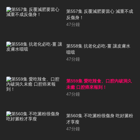
第557集 反覆減肥要當心 減重不成
反傷身！
47
分鐘
第558集 抗老化必吃-薑 讓皮膚水
噹噹
47
分鐘
第559集 愛吃辣食、口腔內破洞久
未癒 口腔癌來報到！
47
分鐘
第560集 不吃澱粉很傷身 吃好澱粉
才享瘦
47
分鐘