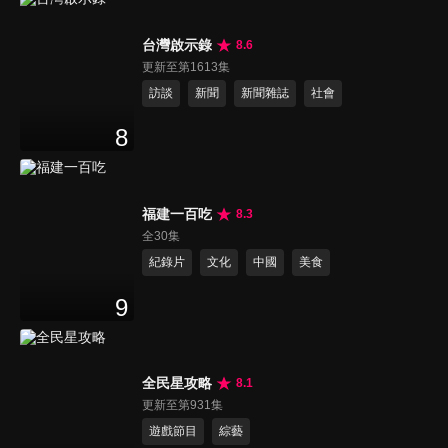
台灣啟示錄
8.6
更新至第1613集
訪談
新聞
新聞雜誌
社會
8
福建一百吃
8.3
全30集
紀錄片
文化
中國
美食
9
全民星攻略
8.1
更新至第931集
遊戲節目
綜藝