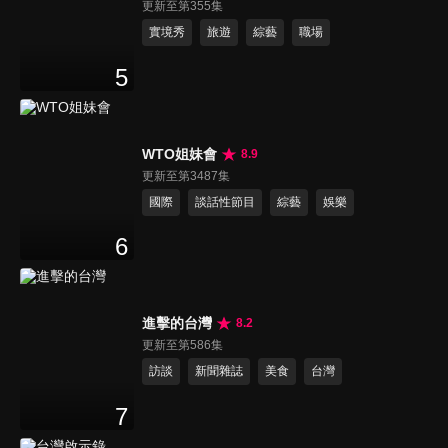
更新至第355集
實境秀
旅遊
綜藝
職場
5
WTO姐妹會
8.9
更新至第3487集
國際
談話性節目
綜藝
娛樂
6
進擊的台灣
8.2
更新至第586集
訪談
新聞雜誌
美食
台灣
7