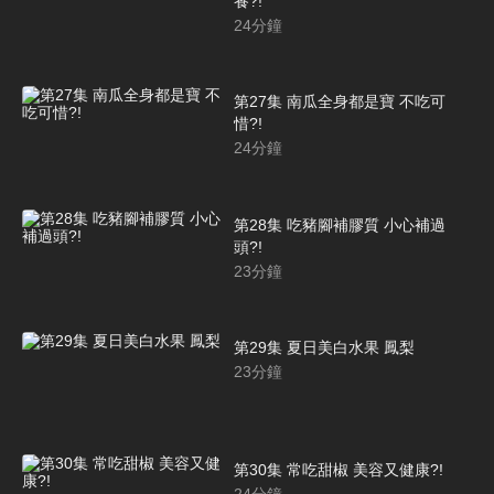
養?!
24
分鐘
第27集 南瓜全身都是寶 不吃可
惜?!
24
分鐘
第28集 吃豬腳補膠質 小心補過
頭?!
23
分鐘
第29集 夏日美白水果 鳳梨
23
分鐘
第30集 常吃甜椒 美容又健康?!