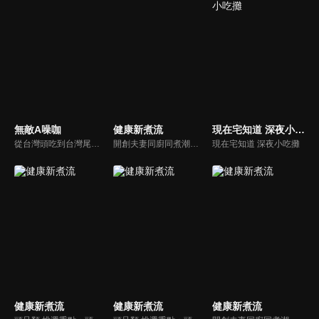
無敵A噪咖
健康新煮流
現在宅知道 深夜小吃攤
從台灣頭吃到台灣尾，沒準備好你的肚子千萬別說台灣的美味你都吃過啦！無敵A噪咖這次精銳盡出、翻山越嶺，傳出台灣的好滋味，豐富、美味的畫面，傳遞噪咖對美食的用心，透過獨特的介紹方式，就要你吃得更有創意、更有趣！吃的更有內涵與層次喔！
開創夫妻同廚同煮潮流的KC夫婦，繼《健康醫食代》後，走出攝影棚，帶大家全台走透透，發掘上帝賞賜的美味食材，內容融合新加坡南洋風和客家純樸味，加上台灣獨特的閩南風情，互相激盪交織出的火花，打造出獨一無二的美食節目。
現在宅知道 深夜小吃攤
健康新煮流
健康新煮流
健康新煮流