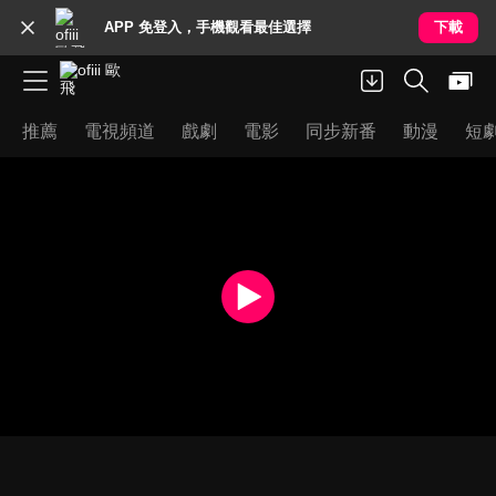
APP 免登入，手機觀看最佳選擇
下載
推薦
電視頻道
戲劇
電影
同步新番
動漫
短