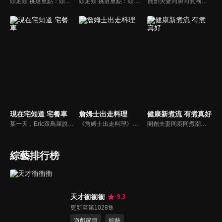
頭足類 挑選重點：頭足類利用清洗時去除內臟可以降低膽固醇的攝取。挑選雙眼清澈明亮，眼球稍微凸出，肉質結實有彈性為佳。身體具透明感，觸腕或是吸盤一碰到活體就會吸附住便是新鮮的。
頭足類 挑選重點：頭足類利用清洗時去除內臟可以降低膽固醇的攝取。挑選雙眼清澈明亮，眼球稍微凸出，肉質結實有彈性為佳。身體具透明感，觸腕或是吸盤一碰到活體就會吸附住便是新鮮的。
開創夫妻同廚同煮潮流的KC夫婦，繼《健康醫食代》後，走出攝影棚，帶大家全台走透透，發掘上帝賞賜的美味食材，內容融合新加坡南洋風和客家純樸味，加上台灣獨特的閩南風情，互相激盪交織出的火花，打造出獨一無二的美食節目。
現在宅知道 宅餐車
詹姆士出走料理
健康新煮流 有煮真好
某一天，Eric跟鳥屎說：「哎~鳥屎我跟你說吼，我想在麥卡貝樓下開一個Bar.........」因此宅餐車就這麼誕生了！透過實境的拍攝手法，讓大家體驗最真實的餐車日記。跟著鳥屎、大魚走出攝影棚，喚起宅宅們的熱血，做菜給不同角落的人吃。千萬別錯過宅知道全新企劃「宅餐車」吧！
《詹姆士出走料理》以尋找詹姆士私廚菜單為節目主軸，為了尋找記憶中的美味料理，詹姆士將帶領大家探索市場，品嘗在地美味、尋訪料理達人，並在節目中展現特殊食材的處理方式、嘗試新的醬料或是新的料理作法，製作創意料理(料理教學)，最後在節目片尾時作出一道『詹姆士創意料理』。
開創夫妻同廚同煮潮流的KC夫婦，繼《健康醫食代》後，走出攝影棚，帶大家全台走透透，發掘上帝賞賜的美味食材，內容融合新加坡南洋風和客家純樸味，加上台灣獨特的閩南風情，互相激盪交織出的火花，打造出獨一無二的美食節目。
綜藝排行榜
天才衝衝衝
9.3
更新至第1028集
遊戲節目
綜藝