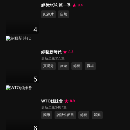
絕美地球 第一季
8.4
紀錄片
自然
4
綜藝新時代
8.3
更新至第355集
實境秀
旅遊
綜藝
職場
5
WTO姐妹會
8.9
更新至第3487集
國際
談話性節目
綜藝
娛樂
6