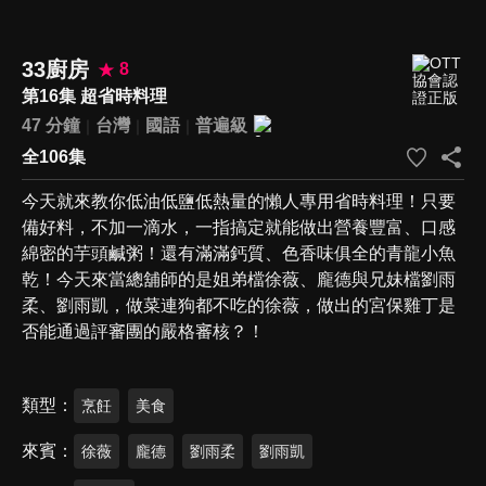
33廚房
8
第16集 超省時料理
47 分鐘
台灣
國語
普遍級
全106集
今天就來教你低油低鹽低熱量的懶人專用省時料理！只要
備好料，不加一滴水，一指搞定就能做出營養豐富、口感
綿密的芋頭鹹粥！還有滿滿鈣質、色香味俱全的青龍小魚
乾！今天來當總舖師的是姐弟檔徐薇、龐德與兄妹檔劉雨
柔、劉雨凱，做菜連狗都不吃的徐薇，做出的宮保雞丁是
否能通過評審團的嚴格審核？！
類型
烹飪
美食
來賓
徐薇
龐德
劉雨柔
劉雨凱