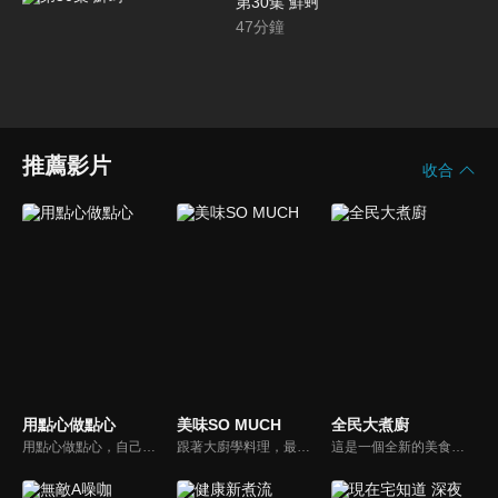
第30集 鮮蚵
47
分鐘
推薦影片
收合
用點心做點心
美味SO MUCH
全民大煮廚
用點心做點心，自己動手最開心！全台唯一以點心烘焙為主題的電視節目，邀請熱愛烘焙料理的你/妳，一起加入我們DIY各式各樣的點心。
跟著大廚學料理，最強的料理小百科，美味SO MUCH！
這是一個全新的美食節目，將為您煮出台灣的好滋味，豐富、美味的畫面，傳遞「煮廚」對料理的用心，獨特的介紹方式，要你吃得更有創意、吃得更有趣！現今飲食已趨健康走向為主，「全民大煮廚」要用「輕食輕煙」讓你吃出健康與活力，並帶觀眾們從食材開始，想成為達人級的吃貨，走～我們從「煮」開始！