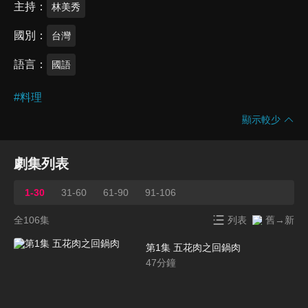
主持
林美秀
國別
台灣
語言
國語
#
料理
顯示較少
劇集列表
1-30
31-60
61-90
91-106
全106集
列表
舊→新
第1集 五花肉之回鍋肉
47
分鐘