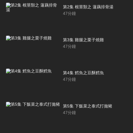
第2集 根莖類之 蓮藕排骨湯
47
分鐘
第3集 雞腿之栗子燒雞
47
分鐘
第4集 鱈魚之豆酥鱈魚
47
分鐘
第5集 下飯菜之泰式打拋豬
47
分鐘