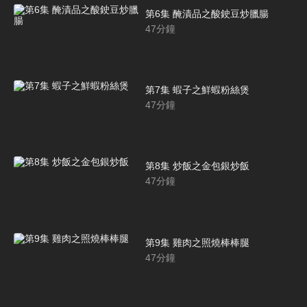
第6集 醃漬品之酸鉂豆炒臘腸
47
分鐘
第7集 蝦子之鮮蝦粉絲煲
47
分鐘
第8集 炒飯之金包銀炒飯
47
分鐘
第9集 雞肉之照燒棒棒腿
47
分鐘