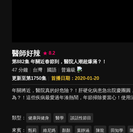
醫師好辣
8.2
第882集 年關近春節到，醫院人潮超爆滿？！
47 分鐘
台灣
國語
普遍級
更新至第1750集
首播日期：2020-01-20
年關將近，醫院真的好危險？！肝硬化病患急出院慶團圓
為？！這些疾病最愛過年湊熱鬧，年節掃除要當心！使用
類型
健康與健身
醫學
談話性節目
來賓
甄莉
維尼媽
顏顏
葉靜涵
陳龍
田知學