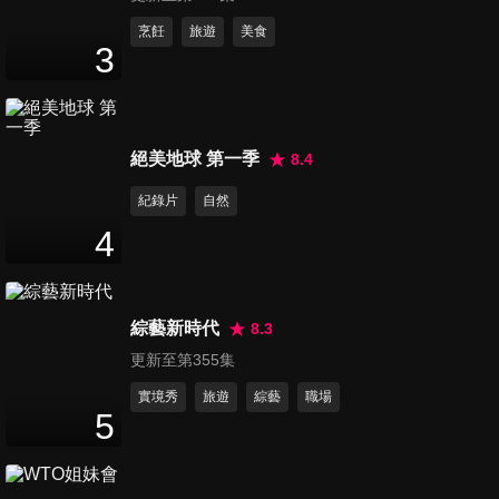
第875集 真的有這種事？直擊
烹飪
旅遊
美食
3
醫院離奇檔案！！
47
分鐘
第876集 女人「厚操煩」！媽
絕美地球 第一季
8.4
媽焦慮誰人知？！
47
分鐘
紀錄片
自然
4
第877集 年底健康成績單，你
的分數及格嗎？！
47
分鐘
綜藝新時代
8.3
更新至第355集
第878集 誰能懂我的痛，疾病
讓你有苦說不出？！
實境秀
旅遊
綜藝
職場
5
47
分鐘
第879集 冬季熱搜榜！冷冷的