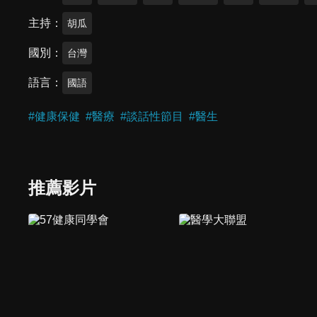
主持
胡瓜
國別
台灣
語言
國語
#
健康保健
#
醫療
#
談話性節目
#
醫生
推薦影片