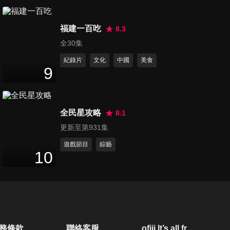
第884集 讓病患大翻白眼的醫
福建一百吃
師類型大公開！！
8.3
47
分鐘
全30集
紀錄片
文化
中國
美食
第885集 猖狂騙術大公開！身
9
體才是最大的詐騙集團？！
46
分鐘
全民星攻略
8.1
第886集 一個頭兩個大，疾病
更新至第931集
霧傻傻難分辨？！
47
分鐘
遊戲節目
綜藝
10
第887集 2020年健康運勢大解
析！醫師教你掌握關鍵問
47
分鐘
題！！
第888集 醫師教你弄懂肥胖類
務條款
聯絡客服
ofiii lt’s all free