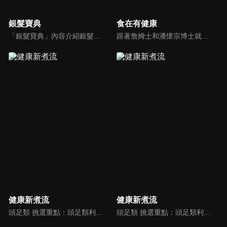
銀髮寶典
食在有健康
「銀髮寶典」內容介紹銀髮族相關的醫療知識，讓爺爺奶奶們能了解銀髮族常見的疾病、或是身體常遇到的問題，並邀請專業的醫師上節目解答，詳細深入且淺顯易懂的方式講述給各位爺爺奶奶們。為銀髮族的身體健康預防把關，讓爺爺奶奶能有一個樂活的退休生活。
跟著詹姆士和潘懷宗博士就能輕鬆學料理！只是品嚐美食之餘，身體健康也要懂得把關，每集都會傳授生活健康資訊，破除一般飲食迷思，讓大家吃得美味、活得健康！
健康新煮流
健康新煮流
頭足類 挑選重點：頭足類利用清洗時去除內臟可以降低膽固醇的攝取。挑選雙眼清澈明亮，眼球稍微凸出，肉質結實有彈性為佳。身體具透明感，觸腕或是吸盤一碰到活體就會吸附住便是新鮮的。
頭足類 挑選重點：頭足類利用清洗時去除內臟可以降低膽固醇的攝取。挑選雙眼清澈明亮，眼球稍微凸出，肉質結實有彈性為佳。身體具透明感，觸腕或是吸盤一碰到活體就會吸附住便是新鮮的。