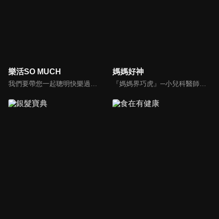
樂活SO MUCH
媽媽好神
我們要帶您一起聰明快樂過生活！由聰明生活家張雅芳主持的健康休閒資訊類節目，主題式介紹探討各種飲食、保健、醫學、休閒、民生、環保等，各種國人關心的樂活新訊，讓觀眾朋友一同感受快樂、用心過生活，其實就是那麼的簡單。
『媽媽界巧虎』─小兒科醫師黃瑽寧，『國民媽媽』─鍾欣凌，兩人領軍擁有十八般武藝的好神媽媽團，為全台媽媽們發聲，所有育兒新知，家庭秘辛，全家大小健康，都會在《媽媽好神》一一解惑！