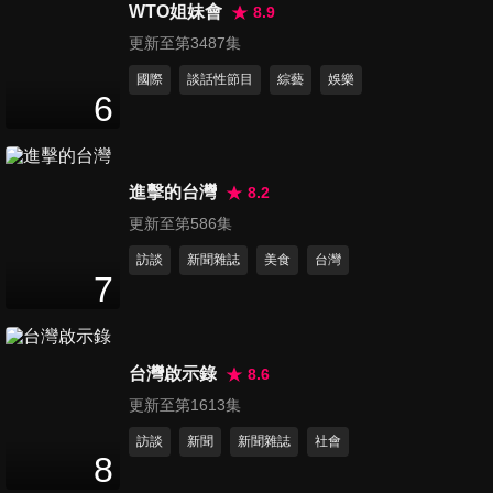
天94愛做這些？！
WTO姐妹會
8.9
47
分鐘
更新至第3487集
國際
談話性節目
綜藝
娛樂
第880集 年輕人別猖狂，這些
6
疾病盯上你們啦？！
47
分鐘
進擊的台灣
8.2
第881集 醫院亂象連環爆，誇
更新至第586集
張現象無奇不有？！
47
分鐘
訪談
新聞雜誌
美食
台灣
7
第882集 年關近春節到，醫院
人潮超爆滿？！
47
分鐘
台灣啟示錄
8.6
更新至第1613集
第883集 千萬別疏忽！一定要
訪談
新聞
新聞雜誌
社會
懂得手術決勝關鍵？！
8
47
分鐘