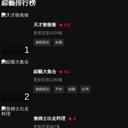
心是恐怖大危機？！
綜藝排行榜
47
分鐘
第871集 快改掉根深柢固的錯
天才衝衝衝
9.3
誤健康觀念？！
更新至第1028集
47
分鐘
遊戲節目
綜藝
1
第872集 醫師看診盲點多！疾
病好容易被忽略？！
47
分鐘
綜藝大集合
9.1
第873集 海外旅遊陷阱多！當
更新至第1280集
心讓你賠錢又傷身？！
遊戲節目
戶外
綜藝
台灣
47
分鐘
2
第874集 疾病惹人厭！這些麻
煩狀況別來糾纏？！
詹姆士出走料理
9
47
分鐘
更新至第367集