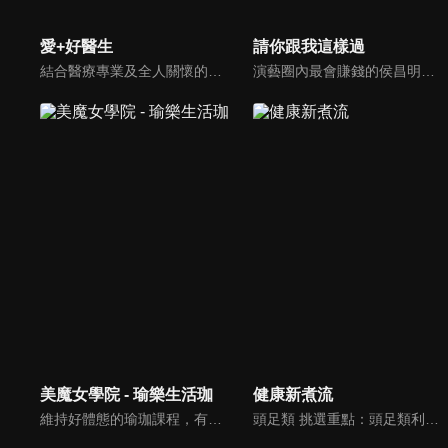
愛+好醫生
請你跟我這樣過
結合醫療專業及全人關懷的新型態節目，主持人黃瑽寧醫師親訪家庭，跨領域醫療顧問團全方位檢視，提供最完整、實用和正確的資訊來守護孩子的健康。
演藝圈內最會賺錢的侯昌明，以親身經歷教你理財；採訪經歷豐沛的黃文華，把所見所聞通通報你哉。不論是理財知識、兩性問題、生活資訊，完全貼近市井小民的所需所求，保證讓你生活過更好！
美魔女學院 - 瑜樂生活珈
健康新煮流
維持好體態的瑜珈課程，有著豐富的瑜珈姿勢，伸展筋骨舒緩全身疲勞，緊緻肌肉線條，不只能雕塑美美的身材也能夠讓身心靈都暢快健康，跟上我們的腳步一起踏上瑜樂生活珈，輕鬆好上手，快樂享瘦！
頭足類 挑選重點：頭足類利用清洗時去除內臟可以降低膽固醇的攝取。挑選雙眼清澈明亮，眼球稍微凸出，肉質結實有彈性為佳。身體具透明感，觸腕或是吸盤一碰到活體就會吸附住便是新鮮的。