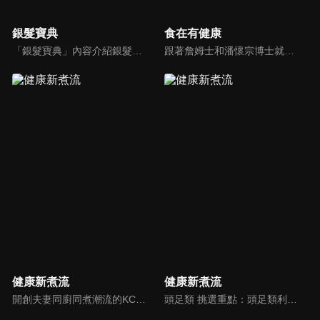
銀髮寶典
食在有健康
「銀髮寶典」內容介紹銀髮族相關的醫療知識，讓爺爺奶奶們能了解銀髮族常見的疾病、或是身體常遇到的問題，並邀請專業的醫師上節目解答，詳細深入且淺顯易懂的方式講述給各位爺爺奶奶們。為銀髮族的身體健康預防把關，讓爺爺奶奶能有一個樂活的退休生活。
跟著詹姆士和潘懷宗博士就能輕鬆學料理！只是品嚐美食之餘，身體健康也要懂得把關，每集都會傳授生活健康資訊，破除一般飲食迷思，讓大家吃得美味、活得健康！
健康新煮流
健康新煮流
開創夫妻同廚同煮潮流的KC夫婦，繼《健康醫食代》後，走出攝影棚，帶大家全台走透透，發掘上帝賞賜的美味食材，內容融合新加坡南洋風和客家純樸味，加上台灣獨特的閩南風情，互相激盪交織出的火花，打造出獨一無二的美食節目。
頭足類 挑選重點：頭足類利用清洗時去除內臟可以降低膽固醇的攝取。挑選雙眼清澈明亮，眼球稍微凸出，肉質結實有彈性為佳。身體具透明感，觸腕或是吸盤一碰到活體就會吸附住便是新鮮的。