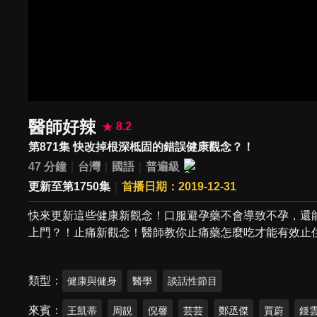
醫師好辣
8.2
第871集 快改掉根深柢固的錯誤健康觀念？！
47 分鐘
台灣
國語
普遍級
更新至第1750集
首播日期：2019-12-31
快來更新這些健康新觀念！口服避孕藥不會導致不孕，還
上門？！止痛新觀念！醫師教你止痛藥怎麼吃才能有效止
類型
健康與健身
醫學
談話性節目
來賓
王凱蒂
周靚
倪馨
芸芸
鄭丞傑
賈蔚
鍾