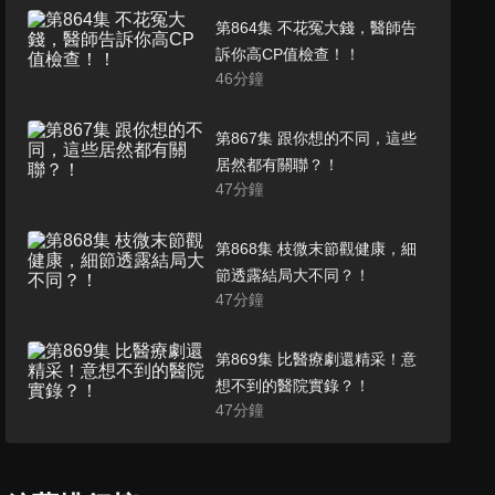
第864集 不花冤大錢，醫師告
訴你高CP值檢查！！
46
分鐘
第867集 跟你想的不同，這些
居然都有關聯？！
47
分鐘
第868集 枝微末節觀健康，細
節透露結局大不同？！
47
分鐘
第869集 比醫療劇還精采！意
想不到的醫院實錄？！
47
分鐘
第870集 常見國民小病痛，當