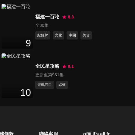
第884集 讓病患大翻白眼的醫
福建一百吃
師類型大公開！！
8.3
47
分鐘
全30集
紀錄片
文化
中國
美食
第885集 猖狂騙術大公開！身
9
體才是最大的詐騙集團？！
46
分鐘
全民星攻略
8.1
第886集 一個頭兩個大，疾病
更新至第931集
霧傻傻難分辨？！
47
分鐘
遊戲節目
綜藝
10
第887集 2020年健康運勢大解
析！醫師教你掌握關鍵問
47
分鐘
題！！
第888集 醫師教你弄懂肥胖類
務條款
聯絡客服
ofiii lt’s all free