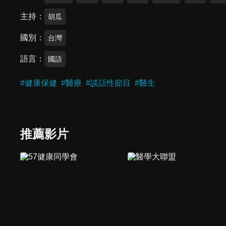
主持
胡瓜
國別
台灣
語言
國語
#
健康保健
#
醫療
#
談話性節目
#
醫生
推薦影片