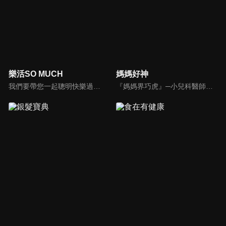
樂活SO MUCH
媽媽好神
我們要帶您一起聰明快樂過生活！由聰明生活家張雅芳主持的健康休閒資訊類節目，主題式介紹探討各種飲食、保健、醫學、休閒、民生、環保等，各種國人關心的樂活新訊，讓觀眾朋友一同感受快樂、用心過生活，其實就是那麼的簡單。
『媽媽界巧虎』─小兒科醫師黃瑽寧，『國民媽媽』─鍾欣凌，兩人領軍擁有十八般武藝的好神媽媽團，為全台媽媽們發聲，所有育兒新知，家庭秘辛，全家大小健康，都會在《媽媽好神》一一解惑！