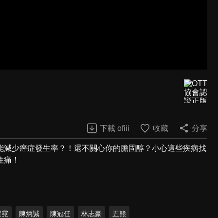
下載 ofiii
收藏
分享
能減少癌症發生率？！還不關心你的膽固醇？小心這些疾病找
住痛！
雲霓
陳炳諴
陳冠任
林志豪
五熊