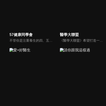
57健康同學會
醫學大聯盟
不管你是注重養生的四、五年級，還是邁入熟男熟女的六年級生，或是充滿活力的七年級生，主播隋安德、許晶晶和醫藥記者及健康專家，要告訴大家自己的身體密碼，讓你健康滿分！
《醫學大聯盟》希望打造一個知性趣味的平台，讓觀眾在輕鬆間了解正確的健康資訊，幫助自己和家人打造更健康的生活習慣。