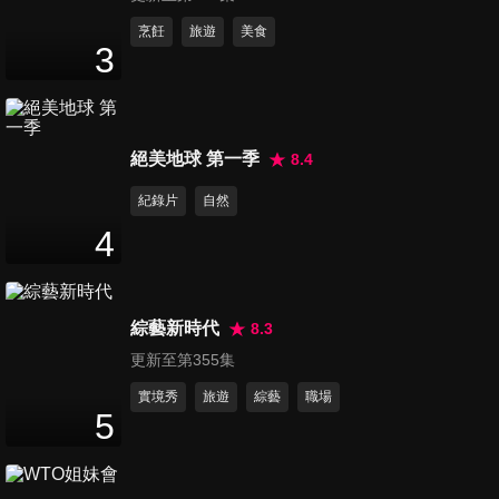
第875集 真的有這種事？直擊
烹飪
旅遊
美食
3
醫院離奇檔案！！
47
分鐘
第876集 女人「厚操煩」！媽
絕美地球 第一季
8.4
媽焦慮誰人知？！
47
分鐘
紀錄片
自然
4
第877集 年底健康成績單，你
的分數及格嗎？！
47
分鐘
綜藝新時代
8.3
更新至第355集
第878集 誰能懂我的痛，疾病
讓你有苦說不出？！
實境秀
旅遊
綜藝
職場
5
47
分鐘
第879集 冬季熱搜榜！冷冷的