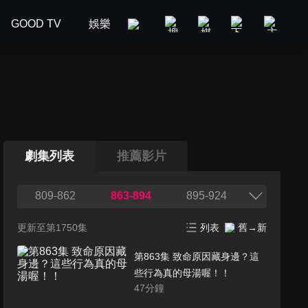
GOOD TV
娛樂
美食旅遊
新聞政論
汽車
劇集列表
推薦影片
809-862
863-894
895-924
更新至第1750集
列表
舊→新
第863集 致命原因藏身邊？這
些行為真的母湯喔！！
47
分鐘