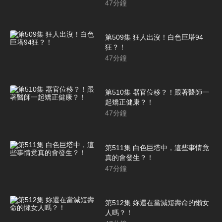
47
分鐘
第509集 狂人出沒！白色巨塔94
狂？！
47
分鐘
第510集 器官位移？！跟著醫師一
起矯正健康？！
47
分鐘
第511集 白色巨塔中，這些事情竟
真的會發生？！
47
分鐘
第512集 妳還在當減短壽命的懶女
人嗎？！