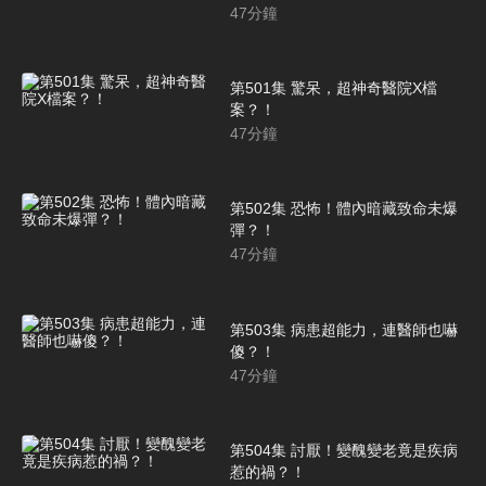
47
分鐘
第501集 驚呆，超神奇醫院X檔
案？！
47
分鐘
第502集 恐怖！體內暗藏致命未爆
彈？！
47
分鐘
第503集 病患超能力，連醫師也嚇
傻？！
47
分鐘
第504集 討厭！變醜變老竟是疾病
惹的禍？！