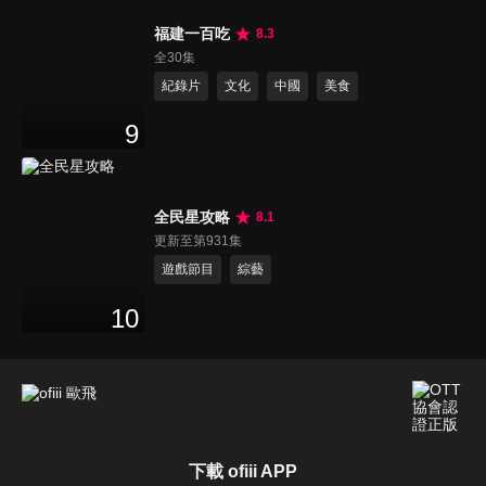
福建一百吃
8.3
全30集
紀錄片
文化
中國
美食
9
全民星攻略
8.1
更新至第931集
遊戲節目
綜藝
10
下載 ofiii APP