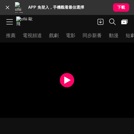
APP 免登入，手機觀看最佳選擇
下載
推薦
電視頻道
戲劇
電影
同步新番
動漫
短