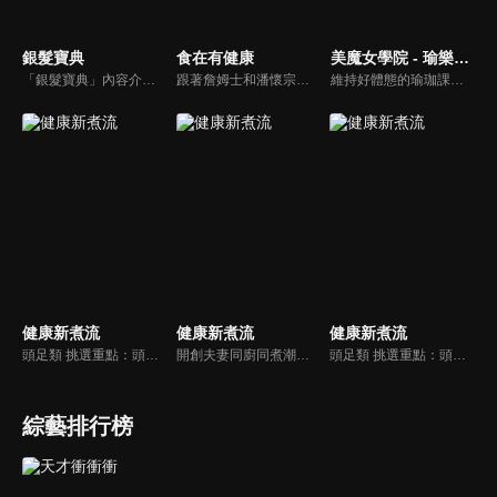
銀髮寶典
食在有健康
美魔女學院 - 瑜樂生活珈
「銀髮寶典」內容介紹銀髮族相關的醫療知識，讓爺爺奶奶們能了解銀髮族常見的疾病、或是身體常遇到的問題，並邀請專業的醫師上節目解答，詳細深入且淺顯易懂的方式講述給各位爺爺奶奶們。為銀髮族的身體健康預防把關，讓爺爺奶奶能有一個樂活的退休生活。
跟著詹姆士和潘懷宗博士就能輕鬆學料理！只是品嚐美食之餘，身體健康也要懂得把關，每集都會傳授生活健康資訊，破除一般飲食迷思，讓大家吃得美味、活得健康！
維持好體態的瑜珈課程，有著豐富的瑜珈姿勢，伸展筋骨舒緩全身疲勞，緊緻肌肉線條，不只能雕塑美美的身材也能夠讓身心靈都暢快健康，跟上我們的腳步一起踏上瑜樂生活珈，輕鬆好上手，快樂享瘦！
健康新煮流
健康新煮流
健康新煮流
頭足類 挑選重點：頭足類利用清洗時去除內臟可以降低膽固醇的攝取。挑選雙眼清澈明亮，眼球稍微凸出，肉質結實有彈性為佳。身體具透明感，觸腕或是吸盤一碰到活體就會吸附住便是新鮮的。
開創夫妻同廚同煮潮流的KC夫婦，繼《健康醫食代》後，走出攝影棚，帶大家全台走透透，發掘上帝賞賜的美味食材，內容融合新加坡南洋風和客家純樸味，加上台灣獨特的閩南風情，互相激盪交織出的火花，打造出獨一無二的美食節目。
頭足類 挑選重點：頭足類利用清洗時去除內臟可以降低膽固醇的攝取。挑選雙眼清澈明亮，眼球稍微凸出，肉質結實有彈性為佳。身體具透明感，觸腕或是吸盤一碰到活體就會吸附住便是新鮮的。
綜藝排行榜