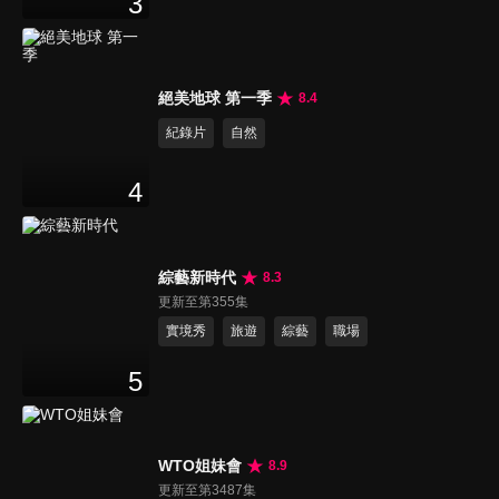
3
絕美地球 第一季
8.4
紀錄片
自然
4
綜藝新時代
8.3
更新至第355集
實境秀
旅遊
綜藝
職場
5
WTO姐妹會
8.9
更新至第3487集