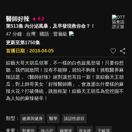
醫師好辣
8.2
第513集 內分泌風暴，及早發現救你命？！
47 分鐘
台灣
國語
普遍級
更新至第1750集
首播日期：2018-04-05
綜藝大哥大胡瓜領軍，不一樣的白色旋風登場！只要你想
聽，我們就敢問！沒有不能聊，就怕不夠辣！挑戰醫界麻
辣話題，《醫師好辣》絕對讓您耳目一新！當綜藝天王胡
瓜，對上帥哥美女「好辣醫師團」，會激盪出什麼樣的麻
辣火花？打破傳統，跳脫框架！綜藝天王胡瓜為您挖掘不
為人知的麻辣秘辛！
類型
健康與健身
醫學
談話性節目
來賓
郭彥均
徐小可
楊雅筑
洪永祥
王毓淇