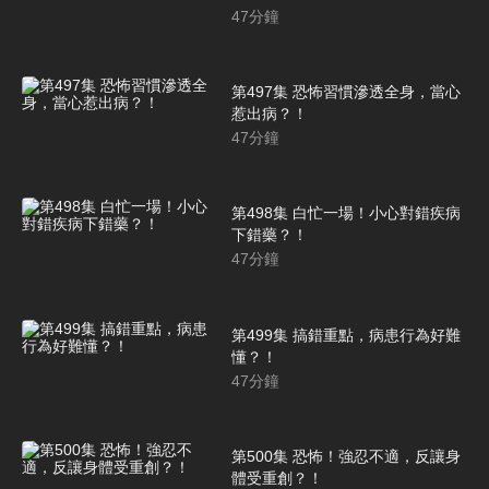
47
分鐘
第497集 恐怖習慣滲透全身，當心
惹出病？！
47
分鐘
第498集 白忙一場！小心對錯疾病
下錯藥？！
47
分鐘
第499集 搞錯重點，病患行為好難
懂？！
47
分鐘
第500集 恐怖！強忍不適，反讓身
體受重創？！