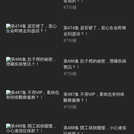
造成的？！
47
分鐘
第474集 器官硬了，當心生命即將
走到盡頭？！
47
分鐘
第486集 肚子裡的秘密，潛藏疾病
警訊？！
47
分鐘
第487集 不用VIP，看病也有特殊
醫療服務？！
47
分鐘
第488集 開工就病懨懨，小心連假
症候群？！