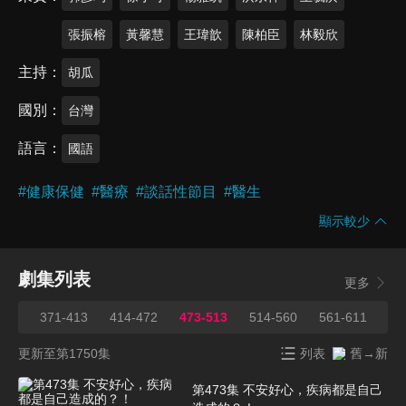
張振榕
黃馨慧
王瑋歆
陳柏臣
林毅欣
主持
胡瓜
國別
台灣
語言
國語
#
健康保健
#
醫療
#
談話性節目
#
醫生
顯示較少
劇集列表
更多
370
371-413
414-472
473-513
514-560
561-611
61
更新至第1750集
列表
舊→新
第473集 不安好心，疾病都是自己