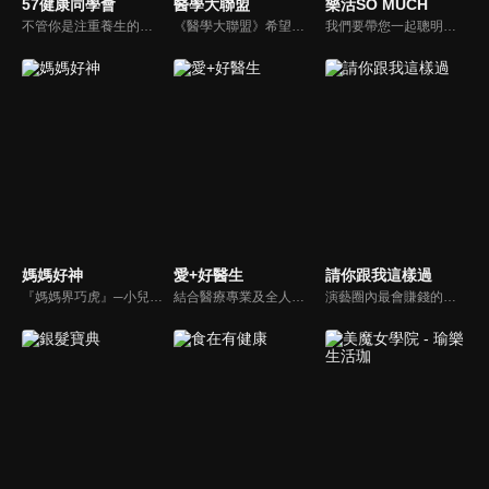
57健康同學會
醫學大聯盟
樂活SO MUCH
不管你是注重養生的四、五年級，還是邁入熟男熟女的六年級生，或是充滿活力的七年級生，主播隋安德、許晶晶和醫藥記者及健康專家，要告訴大家自己的身體密碼，讓你健康滿分！
《醫學大聯盟》希望打造一個知性趣味的平台，讓觀眾在輕鬆間了解正確的健康資訊，幫助自己和家人打造更健康的生活習慣。
我們要帶您一起聰明快樂過生活！由聰明生活家張雅芳主持的健康休閒資訊類節目，主題式介紹探討各種飲食、保健、醫學、休閒、民生、環保等，各種國人關心的樂活新訊，讓觀眾朋友一同感受快樂、用心過生活，其實就是那麼的簡單。
媽媽好神
愛+好醫生
請你跟我這樣過
『媽媽界巧虎』─小兒科醫師黃瑽寧，『國民媽媽』─鍾欣凌，兩人領軍擁有十八般武藝的好神媽媽團，為全台媽媽們發聲，所有育兒新知，家庭秘辛，全家大小健康，都會在《媽媽好神》一一解惑！
結合醫療專業及全人關懷的新型態節目，主持人黃瑽寧醫師親訪家庭，跨領域醫療顧問團全方位檢視，提供最完整、實用和正確的資訊來守護孩子的健康。
演藝圈內最會賺錢的侯昌明，以親身經歷教你理財；採訪經歷豐沛的黃文華，把所見所聞通通報你哉。不論是理財知識、兩性問題、生活資訊，完全貼近市井小民的所需所求，保證讓你生活過更好！