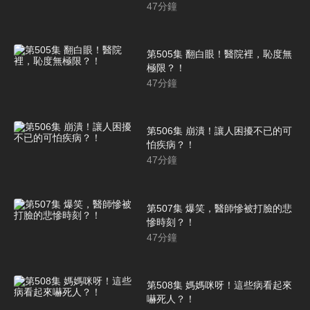
47
分鐘
第505集 翻白眼！醫院裡，恥度無
極限？！
47
分鐘
第506集 崩潰！讓人困擾不已的可
怕疾病？！
47
分鐘
第507集 爆笑，醫師慘被打臉的悲
慘時刻？！
47
分鐘
第508集 媽媽咪呀！這些病看起來
嚇死人？！