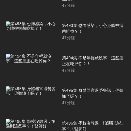
47
分鐘
第493集 恐怖感染，小心身體被病
菌吃掉？！
47
分鐘
第494集 不是年輕就沒事，這些癌
正在吃掉你？！
47
分鐘
第495集 身體器官過勞警訊，你聽
懂了嗎？！
47
分鐘
第496集 學校沒教過，怕遇到這些
事？！醫師好