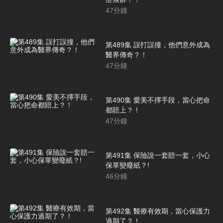
47
分鐘
第489集 誤打誤撞，他們意外成為
醫界傳奇？！
47
分鐘
第490集 愛美不擇手段，當心把命
都賠上？！
47
分鐘
第491集 保險說一套賠一套，小心
保單變廢紙？!
46
分鐘
第492集 醫療有效期，當心保護力
過期了？！