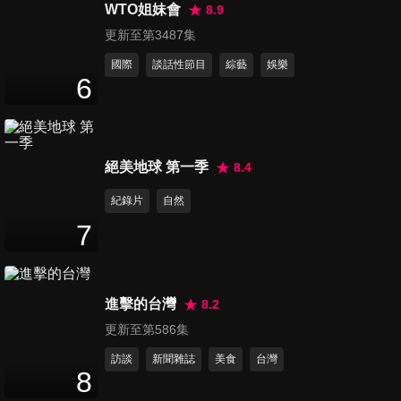
疾病下錯藥？！
WTO姐妹會
8.9
47
分鐘
更新至第3487集
國際
談話性節目
綜藝
娛樂
第499集 搞錯重點，病患行為
6
好難懂？！
47
分鐘
第500集 恐怖！強忍不適，反
絕美地球 第一季
8.4
讓身體受重創？！
紀錄片
自然
47
分鐘
7
第501集 驚呆，超神奇醫院X檔
案？！
47
分鐘
進擊的台灣
8.2
更新至第586集
第502集 恐怖！體內暗藏致命
訪談
新聞雜誌
美食
台灣
未爆彈？！
8
47
分鐘