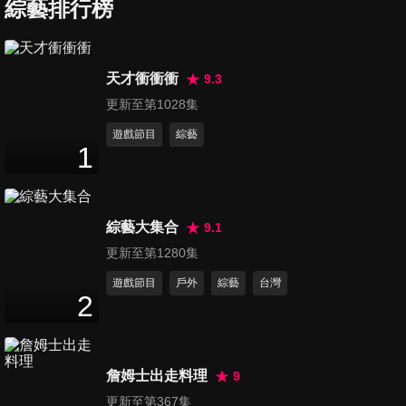
成為醫界傳奇？！
綜藝排行榜
47
分鐘
第490集 愛美不擇手段，當心
天才衝衝衝
9.3
把命都賠上？！
更新至第1028集
47
分鐘
遊戲節目
綜藝
1
第491集 保險說一套賠一套，
小心保單變廢紙？!
46
分鐘
綜藝大集合
9.1
第492集 醫療有效期，當心保
更新至第1280集
護力過期了？！
遊戲節目
戶外
綜藝
台灣
47
分鐘
2
第493集 恐怖感染，小心身體
被病菌吃掉？！
詹姆士出走料理
9
47
分鐘
更新至第367集