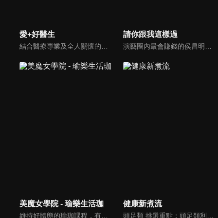
愛+好醫生
請你跟我這樣過
結合醫療專業及全人關懷的新型態節目，主持人黃瑽寧醫師親訪家庭，跨領域醫療顧問團全方位檢視，提供最完整、實用和正確的資訊來守護孩子的健康。
演藝圈內最會賺錢的侯昌明，以親身經歷教你理財；採訪經歷豐沛的黃文華，把所見所聞通通報你哉。不論是理財知識、兩性問題、生活資訊，完全貼近市井小民的所需所求，保證讓你生活過更好！
美魔女學院 - 瑜樂生活珈
健康新煮流
維持好體態的瑜珈課程，有著豐富的瑜珈姿勢，伸展筋骨舒緩全身疲勞，緊緻肌肉線條，不只能雕塑美美的身材也能夠讓身心靈都暢快健康，跟上我們的腳步一起踏上瑜樂生活珈，輕鬆好上手，快樂享瘦！
頭足類 挑選重點：頭足類利用清洗時去除內臟可以降低膽固醇的攝取。挑選雙眼清澈明亮，眼球稍微凸出，肉質結實有彈性為佳。身體具透明感，觸腕或是吸盤一碰到活體就會吸附住便是新鮮的。