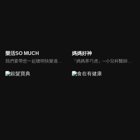
樂活SO MUCH
媽媽好神
我們要帶您一起聰明快樂過生活！由聰明生活家張雅芳主持的健康休閒資訊類節目，主題式介紹探討各種飲食、保健、醫學、休閒、民生、環保等，各種國人關心的樂活新訊，讓觀眾朋友一同感受快樂、用心過生活，其實就是那麼的簡單。
『媽媽界巧虎』─小兒科醫師黃瑽寧，『國民媽媽』─鍾欣凌，兩人領軍擁有十八般武藝的好神媽媽團，為全台媽媽們發聲，所有育兒新知，家庭秘辛，全家大小健康，都會在《媽媽好神》一一解惑！