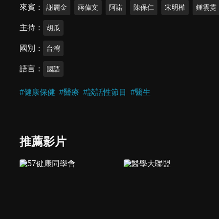
來賓
謝麗金
蔣偉文
阿諾
陳保仁
宋明樺
鍾雲霓
主持
胡瓜
國別
台灣
語言
國語
#
健康保健
#
醫療
#
談話性節目
#
醫生
推薦影片