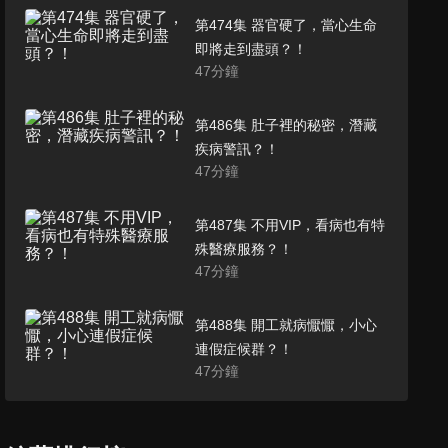
第474集 器官硬了，當心生命
即將走到盡頭？！
47
分鐘
第486集 肚子裡的秘密，潛藏
疾病警訊？！
47
分鐘
第487集 不用VIP，看病也有特
殊醫療服務？！
47
分鐘
第488集 開工就病懨懨，小心
連假症候群？！
47
分鐘
第489集 誤打誤撞，他們意外