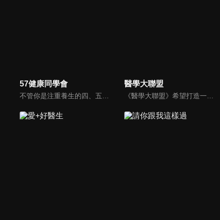
57健康同學會
醫學大聯盟
不管你是注重養生的四、五年級，還是邁入熟男熟女的六年級生，或是充滿活力的七年級生，主播隋安德、許晶晶和醫藥記者及健康專家，要告訴大家自己的身體密碼，讓你健康滿分！
《醫學大聯盟》希望打造一個知性趣味的平台，讓觀眾在輕鬆間了解正確的健康資訊，幫助自己和家人打造更健康的生活習慣。