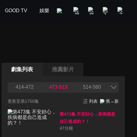
GOOD TV
娛樂
美食旅遊
新聞政論
汽車
劇集列表
推薦影片
414-472
473-513
514-560
更新至第1750集
列表
舊→新
第473集 不安好心，疾病都是
自己造成的？！
47
分鐘