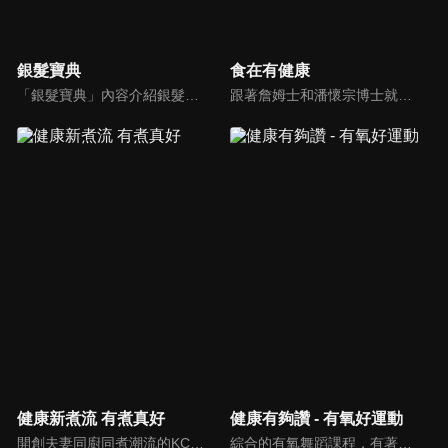
銀髮寶典
食在有健康
「銀髮寶典」內容介紹銀髮族相關的醫療知識，讓爺爺奶奶們能了解銀髮族常見的疾病、或是身體常遇到的問題，並邀請專業的醫師上節目解答，詳細深入且淺顯易懂的方式講述給各位爺爺奶奶們。為銀髮族的身體健康預防把關，讓爺爺奶奶能有一個樂活的退休生活。
跟著詹姆士和潘懷宗博士就能輕鬆學料理！只是品嚐美食之餘，身體健康也要懂得把關，每集都會傳授生活健康資訊，破除一般飲食迷思，讓大家吃得美味、活得健康！
健康新煮流 有煮真好
健康有夠讚 - 有氧好運動
開創夫妻同廚同煮潮流的KC夫婦，繼《健康醫食代》後，走出攝影棚，帶大家全台走透透，發掘上帝賞賜的美味食材，內容融合新加坡南洋風和客家純樸味，加上台灣獨特的閩南風情，互相激盪交織出的火花，打造出獨一無二的美食節目。
綜合的有氧舞蹈課程，有著多元舞蹈搭配上輕快的音樂，踩踏著有氧的步伐，從頭到腳喚醒身體的肌肉，不只是雕塑美美的身材也能夠讓身心靈都暢快健康，跟上我們的腳步一起踏上有氧好運動，讓你更加活力滿滿，快樂享瘦！