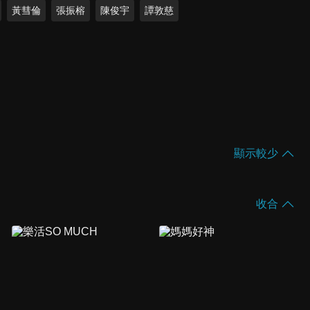
黃彗倫
張振榕
陳俊宇
譚敦慈
顯示較少
收合