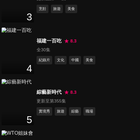
第494集 不是年輕就沒事，這
烹飪
旅遊
美食
3
些癌正在吃掉你？！
47
分鐘
第495集 身體器官過勞警訊，
福建一百吃
8.3
你聽懂了嗎？！
全30集
47
分鐘
紀錄片
文化
中國
美食
4
第496集 學校沒教過，怕遇到
這些事？！醫師好
47
分鐘
綜藝新時代
8.3
更新至第355集
第497集 恐怖習慣滲透全身，
當心惹出病？！
實境秀
旅遊
綜藝
職場
5
47
分鐘
第498集 白忙一場！小心對錯