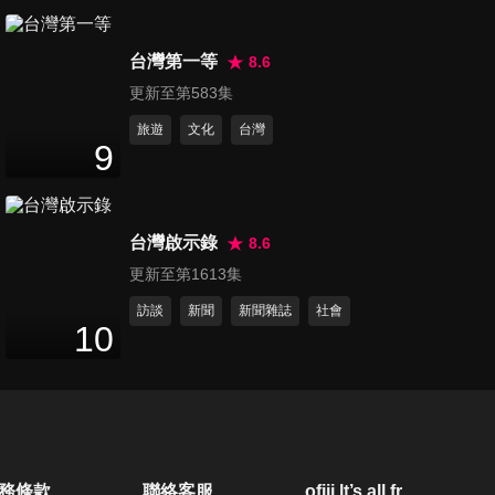
第503集 病患超能力，連醫師
台灣第一等
也嚇傻？！
8.6
47
分鐘
更新至第583集
旅遊
文化
台灣
第504集 討厭！變醜變老竟是
9
疾病惹的禍？！
47
分鐘
台灣啟示錄
8.6
第505集 翻白眼！醫院裡，恥
更新至第1613集
度無極限？！
47
分鐘
訪談
新聞
新聞雜誌
社會
10
第506集 崩潰！讓人困擾不已
的可怕疾病？！
47
分鐘
第507集 爆笑，醫師慘被打臉
務條款
聯絡客服
ofiii lt’s all free