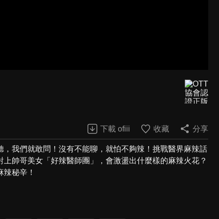
下載 ofiii
收藏
分享
聽，我們就敢問！沒有不能聊，就怕不夠辣！挑戰醫界麻辣話
對上帥哥美女「好辣醫師團」，會激盪出什麼樣的麻辣火花？
麻辣秘辛！