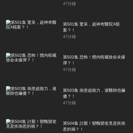
47
分鐘
第501集 驚呆，超神奇醫院X檔
案？！
47
分鐘
第502集 恐怖！體內暗藏致命未爆
彈？！
47
分鐘
第503集 病患超能力，連醫師也嚇
傻？！
47
分鐘
第504集 討厭！變醜變老竟是疾病
惹的禍？！