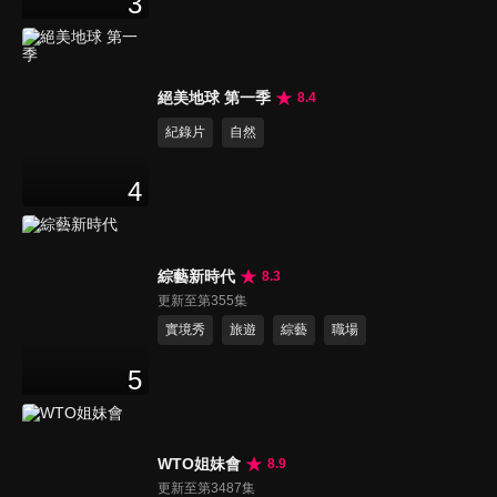
3
絕美地球 第一季
8.4
紀錄片
自然
4
綜藝新時代
8.3
更新至第355集
實境秀
旅遊
綜藝
職場
5
WTO姐妹會
8.9
更新至第3487集