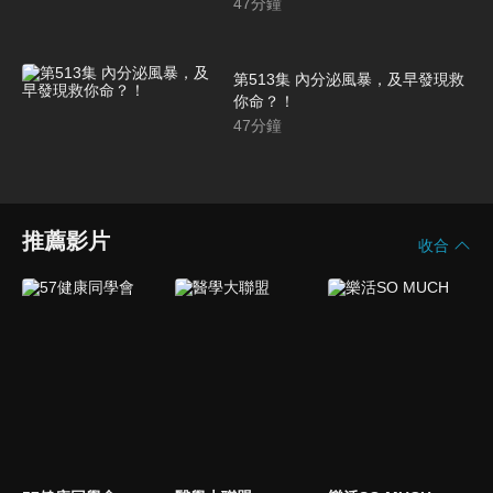
47
分鐘
第513集 內分泌風暴，及早發現救
你命？！
47
分鐘
推薦影片
收合