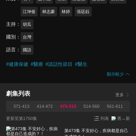
江坤俊
林志豪
林婷
張廷鈺
主持
胡瓜
國別
台灣
語言
國語
#
健康保健
#
醫療
#
談話性節目
#
醫生
顯示較少
劇集列表
更多
370
371-413
414-472
473-513
514-560
561-611
61
更新至第1750集
列表
舊→新
第473集 不安好心，疾病都是自己