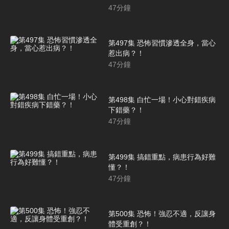
47
分鐘
第497集 恐怖習慣滲透全身，當心
惹出病？！
47
分鐘
第498集 白忙一場！小心對錯疾病
下錯藥？！
47
分鐘
第499集 搞錯重點，病患行為好難
懂？！
47
分鐘
第500集 恐怖！強忍不適，反讓身
體受重創？！