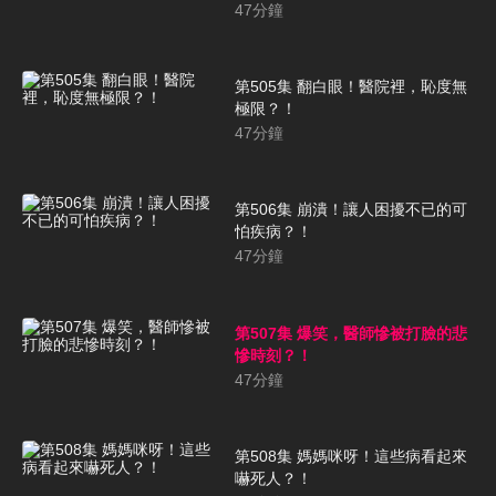
47
分鐘
第505集 翻白眼！醫院裡，恥度無
極限？！
47
分鐘
第506集 崩潰！讓人困擾不已的可
怕疾病？！
47
分鐘
第507集 爆笑，醫師慘被打臉的悲
慘時刻？！
47
分鐘
第508集 媽媽咪呀！這些病看起來
嚇死人？！