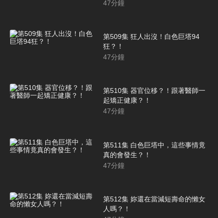
47
分鐘
第509集 狂人出沒！白色巨塔94
狂？！
47
分鐘
第510集 器官位移？！跟著醫師一
起矯正健康？！
47
分鐘
第511集 白色巨塔中，這些事情竟
真的會發生？！
47
分鐘
第512集 妳還在當減短壽命的懶女
人嗎？！