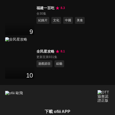
福建一百吃
8.3
全30集
紀錄片
文化
中國
美食
9
全民星攻略
8.1
更新至第931集
遊戲節目
綜藝
10
下載 ofiii APP