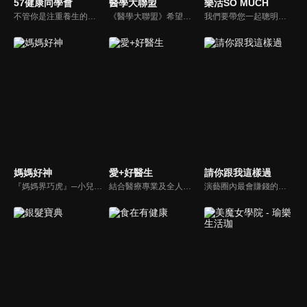
57健康同學會
醫學大聯盟
樂活SO MUCH
不管你是注重養生的四、五年級，還是邁入熟男熟女的六年級生，或是充滿活力的七年級生，主播隋安德、許晶晶和醫藥記者及健康專家，要告訴大家自己的身體密碼，讓你健康滿分！
《醫學大聯盟》希望打造一個知性趣味的平台，讓觀眾在輕鬆間了解正確的健康資訊，幫助自己和家人打造更健康的生活習慣。
我們要帶您一起聰明快樂過生活！由聰明生活家張雅芳主持的健康休閒資訊類節目，主題式介紹探討各種飲食、保健、醫學、休閒、民生、環保等，各種國人關心的樂活新訊，讓觀眾朋友一同感受快樂、用心過生活，其實就是那麼的簡單。
媽媽好神
愛+好醫生
請你跟我這樣過
『媽媽界巧虎』─小兒科醫師黃瑽寧，『國民媽媽』─鍾欣凌，兩人領軍擁有十八般武藝的好神媽媽團，為全台媽媽們發聲，所有育兒新知，家庭秘辛，全家大小健康，都會在《媽媽好神》一一解惑！
結合醫療專業及全人關懷的新型態節目，主持人黃瑽寧醫師親訪家庭，跨領域醫療顧問團全方位檢視，提供最完整、實用和正確的資訊來守護孩子的健康。
演藝圈內最會賺錢的侯昌明，以親身經歷教你理財；採訪經歷豐沛的黃文華，把所見所聞通通報你哉。不論是理財知識、兩性問題、生活資訊，完全貼近市井小民的所需所求，保證讓你生活過更好！