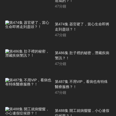
造成的？！
47
分鐘
第474集 器官硬了，當心生命即將
走到盡頭？！
47
分鐘
第486集 肚子裡的秘密，潛藏疾病
警訊？！
47
分鐘
第487集 不用VIP，看病也有特殊
醫療服務？！
47
分鐘
第488集 開工就病懨懨，小心連假
症候群？！