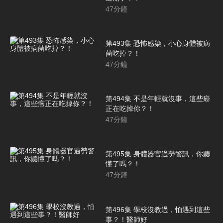
47
分鐘
第493集 恐怖感染，小心身體被病
菌吃掉？！
47
分鐘
第494集 不是年輕就沒事，這些癌
正在吃掉你？！
47
分鐘
第495集 身體器官過勞警訊，你聽
懂了嗎？！
47
分鐘
第496集 學校沒教過，怕遇到這些
事？！醫師好