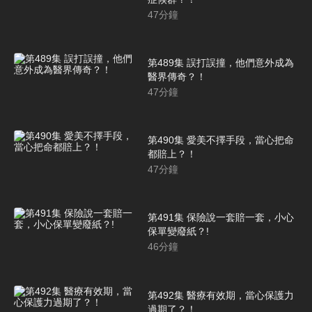
47
分鐘
第489集 誤打誤撞，他們意外成為
醫界傳奇？！
47
分鐘
第490集 愛美不擇手段，當心把命
都賠上？！
47
分鐘
第491集 保險說一套賠一套，小心
保單變廢紙？!
46
分鐘
第492集 醫療有效期，當心保護力
過期了？！