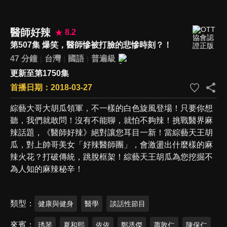
醫師好辣
8.2
第507集 爆笑，醫師慘被打臉的悲慘時刻？！
47 分鐘
台灣
國語
普遍級
更新至第1750集
首播日期：2018-03-27
綜藝大哥大胡瓜領軍，不一樣的白色旋風登場！只要你想
聽，我們就敢問！沒有不能聊，就怕不夠辣！挑戰醫界麻
辣話題，《醫師好辣》絕對讓您耳目一新！當綜藝天王胡
瓜，對上帥哥美女「好辣醫師團」，會激盪出什麼樣的麻
辣火花？打破傳統，跳脫框架！綜藝天王胡瓜為您挖掘不
為人知的麻辣秘辛！
類型
健康與健身
醫學
談話性節目
來賓
琇琴
夏和熙
依依
鄭丞傑
蕭敦仁
陳保仁