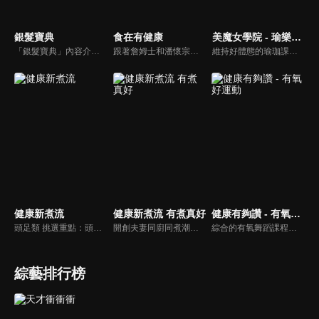
銀髮寶典
食在有健康
美魔女學院 - 瑜樂生活珈
「銀髮寶典」內容介紹銀髮族相關的醫療知識，讓爺爺奶奶們能了解銀髮族常見的疾病、或是身體常遇到的問題，並邀請專業的醫師上節目解答，詳細深入且淺顯易懂的方式講述給各位爺爺奶奶們。為銀髮族的身體健康預防把關，讓爺爺奶奶能有一個樂活的退休生活。
跟著詹姆士和潘懷宗博士就能輕鬆學料理！只是品嚐美食之餘，身體健康也要懂得把關，每集都會傳授生活健康資訊，破除一般飲食迷思，讓大家吃得美味、活得健康！
維持好體態的瑜珈課程，有著豐富的瑜珈姿勢，伸展筋骨舒緩全身疲勞，緊緻肌肉線條，不只能雕塑美美的身材也能夠讓身心靈都暢快健康，跟上我們的腳步一起踏上瑜樂生活珈，輕鬆好上手，快樂享瘦！
健康新煮流
健康新煮流 有煮真好
健康有夠讚 - 有氧好運動
頭足類 挑選重點：頭足類利用清洗時去除內臟可以降低膽固醇的攝取。挑選雙眼清澈明亮，眼球稍微凸出，肉質結實有彈性為佳。身體具透明感，觸腕或是吸盤一碰到活體就會吸附住便是新鮮的。
開創夫妻同廚同煮潮流的KC夫婦，繼《健康醫食代》後，走出攝影棚，帶大家全台走透透，發掘上帝賞賜的美味食材，內容融合新加坡南洋風和客家純樸味，加上台灣獨特的閩南風情，互相激盪交織出的火花，打造出獨一無二的美食節目。
綜合的有氧舞蹈課程，有著多元舞蹈搭配上輕快的音樂，踩踏著有氧的步伐，從頭到腳喚醒身體的肌肉，不只是雕塑美美的身材也能夠讓身心靈都暢快健康，跟上我們的腳步一起踏上有氧好運動，讓你更加活力滿滿，快樂享瘦！
綜藝排行榜