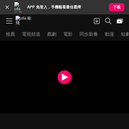
APP 免登入，手機觀看最佳選擇
下載
推薦
電視頻道
戲劇
電影
同步新番
動漫
短