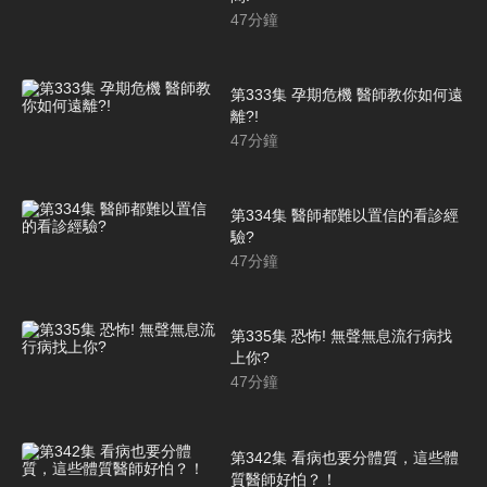
47
分鐘
第333集 孕期危機 醫師教你如何遠
離?!
47
分鐘
第334集 醫師都難以置信的看診經
驗?
47
分鐘
第335集 恐怖! 無聲無息流行病找
上你?
47
分鐘
第342集 看病也要分體質，這些體
質醫師好怕？！