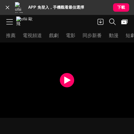
APP 免登入，手機觀看最佳選擇
下載
推薦
電視頻道
戲劇
電影
同步新番
動漫
短