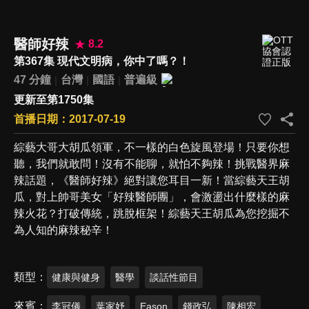
醫師好辣
8.2
第367集 現代文明病，你中了嗎？！
47 分鐘
台灣
國語
普遍級
更新至第1750集
首播日期：2017-07-19
綜藝大哥大胡瓜領軍，不一樣的白色旋風登場！只要你想
聽，我們就敢問！沒有不能聊，就怕不夠辣！挑戰醫界麻
辣話題，《醫師好辣》絕對讓您耳目一新！當綜藝天王胡
瓜，對上帥哥美女「好辣醫師團」，會激盪出什麼樣的麻
辣火花？打破傳統，跳脫框架！綜藝天王胡瓜為您挖掘不
為人知的麻辣秘辛！
類型
健康與健身
醫學
談話性節目
來賓
李冠儀
葉家妤
Eason
錢政弘
陳相宏