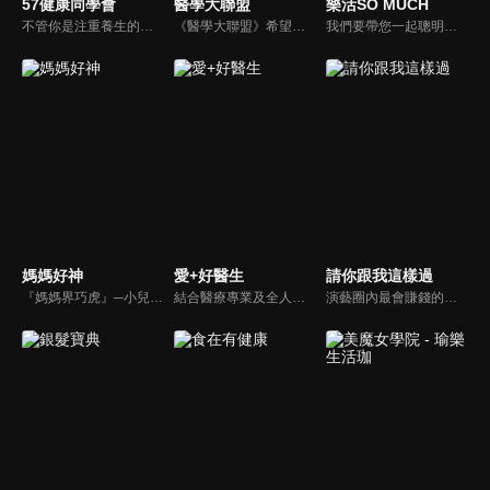
57健康同學會
醫學大聯盟
樂活SO MUCH
不管你是注重養生的四、五年級，還是邁入熟男熟女的六年級生，或是充滿活力的七年級生，主播隋安德、許晶晶和醫藥記者及健康專家，要告訴大家自己的身體密碼，讓你健康滿分！
《醫學大聯盟》希望打造一個知性趣味的平台，讓觀眾在輕鬆間了解正確的健康資訊，幫助自己和家人打造更健康的生活習慣。
我們要帶您一起聰明快樂過生活！由聰明生活家張雅芳主持的健康休閒資訊類節目，主題式介紹探討各種飲食、保健、醫學、休閒、民生、環保等，各種國人關心的樂活新訊，讓觀眾朋友一同感受快樂、用心過生活，其實就是那麼的簡單。
媽媽好神
愛+好醫生
請你跟我這樣過
『媽媽界巧虎』─小兒科醫師黃瑽寧，『國民媽媽』─鍾欣凌，兩人領軍擁有十八般武藝的好神媽媽團，為全台媽媽們發聲，所有育兒新知，家庭秘辛，全家大小健康，都會在《媽媽好神》一一解惑！
結合醫療專業及全人關懷的新型態節目，主持人黃瑽寧醫師親訪家庭，跨領域醫療顧問團全方位檢視，提供最完整、實用和正確的資訊來守護孩子的健康。
演藝圈內最會賺錢的侯昌明，以親身經歷教你理財；採訪經歷豐沛的黃文華，把所見所聞通通報你哉。不論是理財知識、兩性問題、生活資訊，完全貼近市井小民的所需所求，保證讓你生活過更好！