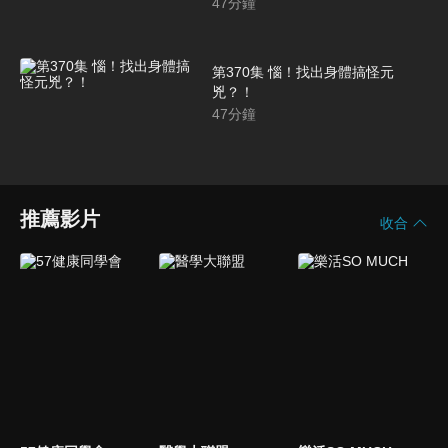
47
分鐘
第370集 惱！找出身體搞怪元
兇？！
47
分鐘
推薦影片
收合