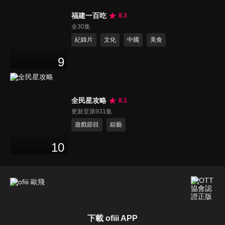
福建一百吃
8.3
全30集
紀錄片
文化
中國
美食
9
全民星攻略
8.1
更新至第931集
遊戲節目
綜藝
10
下載 ofiii APP