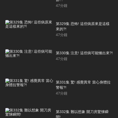
47
分鐘
第329集 恐怖! 這些病原來是這樣
來的?!
47
分鐘
第330集 注意! 這些病可能懶出來?!
47
分鐘
第331集 驚! 感覺異常 當心身體拉
警報?!
47
分鐘
第332集 難以想象 開刀房驚悚瞬
間!