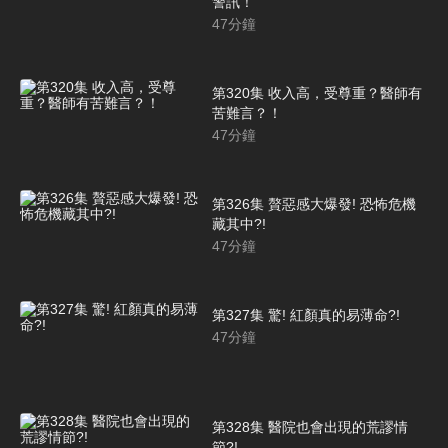
警訊！
47
分鐘
第320集 收入高，受尊重？醫師有
苦難言？！
47
分鐘
第326集 贅惡感大爆發! 恐怖危機
藏其中?!
47
分鐘
第327集 驚! 紅顏真的易薄命?!
47
分鐘
第328集 醫院也會出現的荒謬情
節?!