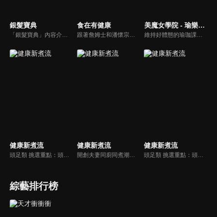
銀髮寶典
食在有健康
美魔女學院 - 瑜樂生活珈
「銀髮寶典」內容介紹銀髮族相關的醫療知識，讓爺爺奶奶們能了解銀髮族常見的疾病、或是身體常遇到的問題，並邀請專業的醫師上節目解答，詳細深入且淺顯易懂的方式講述給各位爺爺奶奶們。為銀髮族的身體健康預防把關，讓爺爺奶奶能有一個樂活的退休生活。
跟著詹姆士和潘懷宗博士就能輕鬆學料理！只是品嚐美食之餘，身體健康也要懂得把關，每集都會傳授生活健康資訊，破除一般飲食迷思，讓大家吃得美味、活得健康！
維持好體態的瑜珈課程，有著豐富的瑜珈姿勢，伸展筋骨舒緩全身疲勞，緊緻肌肉線條，不只能雕塑美美的身材也能夠讓身心靈都暢快健康，跟上我們的腳步一起踏上瑜樂生活珈，輕鬆好上手，快樂享瘦！
健康新煮流
健康新煮流
健康新煮流
頭足類 挑選重點：頭足類利用清洗時去除內臟可以降低膽固醇的攝取。挑選雙眼清澈明亮，眼球稍微凸出，肉質結實有彈性為佳。身體具透明感，觸腕或是吸盤一碰到活體就會吸附住便是新鮮的。
開創夫妻同廚同煮潮流的KC夫婦，繼《健康醫食代》後，走出攝影棚，帶大家全台走透透，發掘上帝賞賜的美味食材，內容融合新加坡南洋風和客家純樸味，加上台灣獨特的閩南風情，互相激盪交織出的火花，打造出獨一無二的美食節目。
頭足類 挑選重點：頭足類利用清洗時去除內臟可以降低膽固醇的攝取。挑選雙眼清澈明亮，眼球稍微凸出，肉質結實有彈性為佳。身體具透明感，觸腕或是吸盤一碰到活體就會吸附住便是新鮮的。
綜藝排行榜