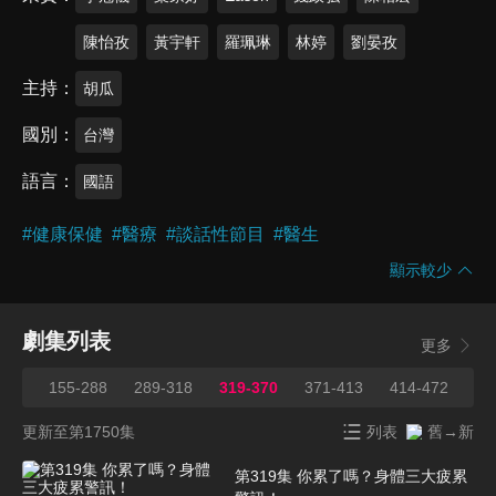
陳怡孜
黃宇軒
羅珮琳
林婷
劉晏孜
主持
胡瓜
國別
台灣
語言
國語
#
健康保健
#
醫療
#
談話性節目
#
醫生
顯示較少
劇集列表
更多
153
155-288
289-318
319-370
371-413
414-472
47
更新至第1750集
列表
舊→新
第319集 你累了嗎？身體三大疲累