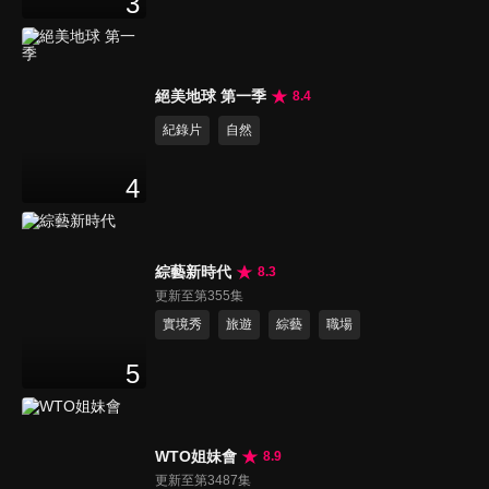
3
絕美地球 第一季
8.4
紀錄片
自然
4
綜藝新時代
8.3
更新至第355集
實境秀
旅遊
綜藝
職場
5
WTO姐妹會
8.9
更新至第3487集