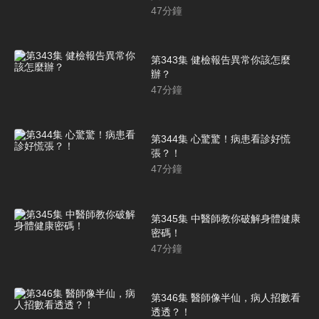
47
分鐘
第343集 健檢報告異常你該怎麼
辦？
47
分鐘
第344集 心驚驚！病患看診好慌
張？！
47
分鐘
第345集 中醫師教你破解身體健康
密碼！
47
分鐘
第346集 醫師像半仙，病人招數看
透透？！