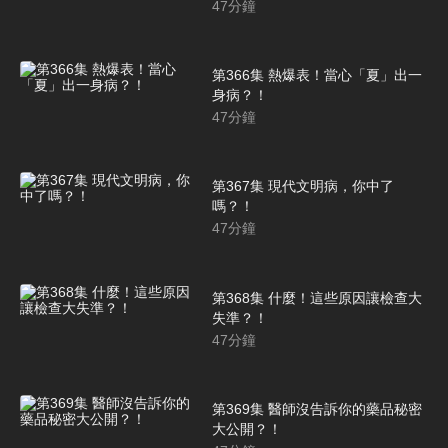
47
分鐘
第366集 熱爆表！當心「夏」出一
身病？！
47
分鐘
第367集 現代文明病，你中了
嗎？！
47
分鐘
第368集 什麼！這些原因讓檢查大
失準？！
47
分鐘
第369集 醫師沒告訴你的藥品秘密
大公開？！