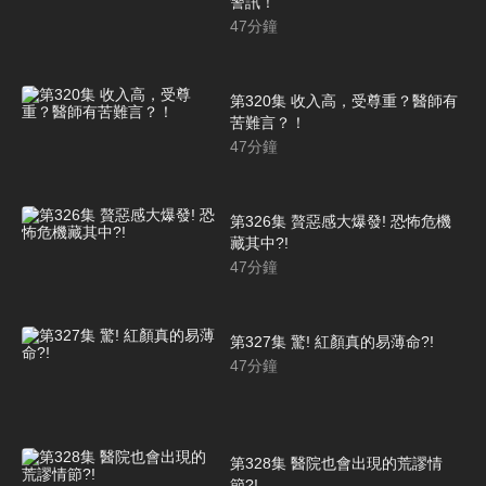
警訊！
47
分鐘
第320集 收入高，受尊重？醫師有
苦難言？！
47
分鐘
第326集 贅惡感大爆發! 恐怖危機
藏其中?!
47
分鐘
第327集 驚! 紅顏真的易薄命?!
47
分鐘
第328集 醫院也會出現的荒謬情
節?!