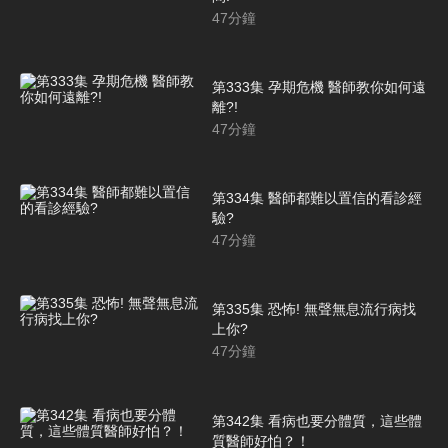
47
分鐘
第333集 孕期危機 醫師教你如何遠
離?!
47
分鐘
第334集 醫師都難以置信的看診經
驗?
47
分鐘
第335集 恐怖! 無聲無息流行病找
上你?
47
分鐘
第342集 看病也要分體質，這些體
質醫師好怕？！