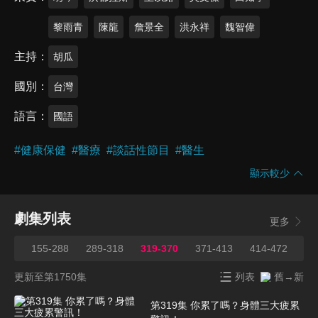
黎雨青
陳龍
詹景全
洪永祥
魏智偉
主持
胡瓜
國別
台灣
語言
國語
#
健康保健
#
醫療
#
談話性節目
#
醫生
顯示較少
劇集列表
更多
153
155-288
289-318
319-370
371-413
414-472
47
更新至第1750集
列表
舊→新
第319集 你累了嗎？身體三大疲累