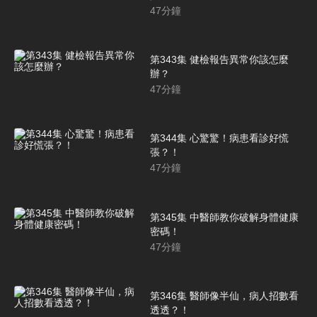
47
分鐘
第343集 健檢報告異常你該怎麼
辦？
47
分鐘
第344集 心驚驚！病患看診好慌
張？！
47
分鐘
第345集 中醫師教你破解身體健康
密碼！
47
分鐘
第346集 醫師像半仙，病人招數看
透透？！