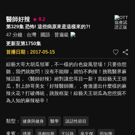
醫師好辣
8.2
第329集 恐怖! 這些病原來是這樣來的?!
47 分鐘
台灣
國語
普遍級
更新至第1750集
首播日期：2017-05-15
綜藝大哥大胡瓜領軍，不一樣的白色旋風登場！只要你想
聽，我們就敢問！沒有不能聊，就怕不夠辣！挑戰醫界麻
辣話題，《醫師好辣》絕對讓您耳目一新！當綜藝天王胡
瓜，對上帥哥美女「好辣醫師團」，會激盪出什麼樣的麻
辣火花？打破傳統，跳脫框架！綜藝天王胡瓜為您挖掘不
為人知的麻辣秘辛！
類型
健康與健身
醫學
談話性節目
來賓
琇琴
洪都拉斯
王以路
吳文傑
田知學