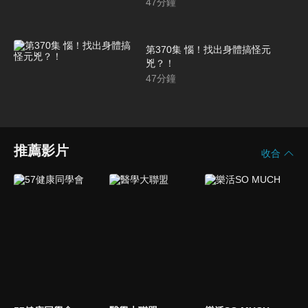
47
分鐘
第370集 惱！找出身體搞怪元
兇？！
47
分鐘
推薦影片
收合