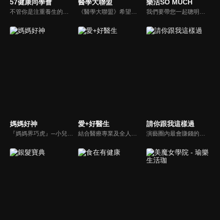
57健康同學會
醫學大聯盟
樂活SO MUCH
不管你是注重養生的四、五年級，還是邁入熟男熟女的六年級生，或是充滿活力的七年級生，主播隋安德、許晶晶和醫藥記者及健康專家，要告訴大家自己的身體密碼，讓你健康滿分！
《醫學大聯盟》希望打造一個知性趣味的平台，讓觀眾在輕鬆間了解正確的健康資訊，幫助自己和家人打造更健康的生活習慣。
我們要帶您一起聰明快樂過生活！由聰明生活家張雅芳主持的健康休閒資訊類節目，主題式介紹探討各種飲食、保健、醫學、休閒、民生、環保等，各種國人關心的樂活新訊，讓觀眾朋友一同感受快樂、用心過生活，其實就是那麼的簡單。
媽媽好神
愛+好醫生
請你跟我這樣過
『媽媽界巧虎』─小兒科醫師黃瑽寧，『國民媽媽』─鍾欣凌，兩人領軍擁有十八般武藝的好神媽媽團，為全台媽媽們發聲，所有育兒新知，家庭秘辛，全家大小健康，都會在《媽媽好神》一一解惑！
結合醫療專業及全人關懷的新型態節目，主持人黃瑽寧醫師親訪家庭，跨領域醫療顧問團全方位檢視，提供最完整、實用和正確的資訊來守護孩子的健康。
演藝圈內最會賺錢的侯昌明，以親身經歷教你理財；採訪經歷豐沛的黃文華，把所見所聞通通報你哉。不論是理財知識、兩性問題、生活資訊，完全貼近市井小民的所需所求，保證讓你生活過更好！