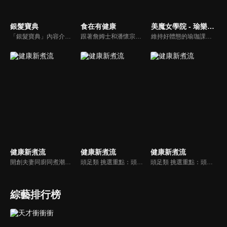
銀髮寶典
食在有健康
美魔女學院 - 瑜樂生活珈
「銀髮寶典」內容介紹銀髮族相關的醫療知識，讓爺爺奶奶們能了解銀髮族常見的疾病、或是身體常遇到的問題，並邀請專業的醫師上節目解答，詳細深入且淺顯易懂的方式講述給各位爺爺奶奶們。為銀髮族的身體健康預防把關，讓爺爺奶奶能有一個樂活的退休生活。
跟著詹姆士和潘懷宗博士就能輕鬆學料理！只是品嚐美食之餘，身體健康也要懂得把關，每集都會傳授生活健康資訊，破除一般飲食迷思，讓大家吃得美味、活得健康！
維持好體態的瑜珈課程，有著豐富的瑜珈姿勢，伸展筋骨舒緩全身疲勞，緊緻肌肉線條，不只能雕塑美美的身材也能夠讓身心靈都暢快健康，跟上我們的腳步一起踏上瑜樂生活珈，輕鬆好上手，快樂享瘦！
健康新煮流
健康新煮流
健康新煮流
開創夫妻同廚同煮潮流的KC夫婦，繼《健康醫食代》後，走出攝影棚，帶大家全台走透透，發掘上帝賞賜的美味食材，內容融合新加坡南洋風和客家純樸味，加上台灣獨特的閩南風情，互相激盪交織出的火花，打造出獨一無二的美食節目。
頭足類 挑選重點：頭足類利用清洗時去除內臟可以降低膽固醇的攝取。挑選雙眼清澈明亮，眼球稍微凸出，肉質結實有彈性為佳。身體具透明感，觸腕或是吸盤一碰到活體就會吸附住便是新鮮的。
頭足類 挑選重點：頭足類利用清洗時去除內臟可以降低膽固醇的攝取。挑選雙眼清澈明亮，眼球稍微凸出，肉質結實有彈性為佳。身體具透明感，觸腕或是吸盤一碰到活體就會吸附住便是新鮮的。
綜藝排行榜