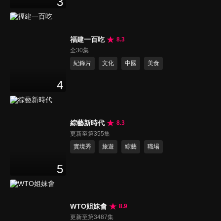
3
福建一百吃
8.3
全30集
紀錄片
文化
中國
美食
4
綜藝新時代
8.3
更新至第355集
實境秀
旅遊
綜藝
職場
5
WTO姐妹會
8.9
更新至第3487集