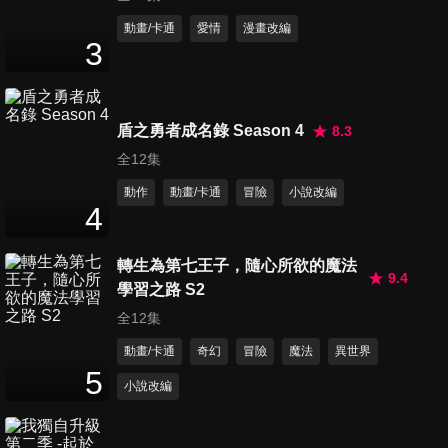
第11集 往都市GO？
動畫/卡通
愛情
漫畫改編
3
24
分鐘
第12集 決斷(完)
盾之勇者成名錄 Season 4
8.3
24
分鐘
全12集
動作
動畫/卡通
冒險
小說改編
4
轉生為第七王子，隨心所欲的魔法
9.4
學習之路 S2
全12集
動畫/卡通
奇幻
冒險
魔法
異世界
5
小說改編