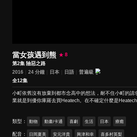
當女孩遇到熊
8
第2集 險惡之路
2016
24 分鐘
日本
日語
普遍級
全12集
小町依舊沒有放棄到都市念高中的想法，耐不住小町的請
業就是到優你庫羅去買Heatech。在不確定什麼是Hea
類型
動物
動畫/卡通
喜劇
生活
日本
療癒
配音
日岡夏美
安元洋貴
興津和幸
喜多村英梨