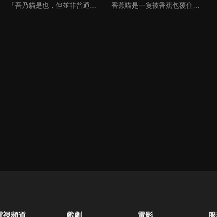
「吾乃貓是也，但並非普通的貓，是空前絕後的『能幹的貓』」 工作能力強，但生活能力零分的上班族福澤幸來，某天撿到了一隻瀕臨凍死的小貓。 被取名為諭吉的小貓，不知不覺中長成不可思議的體型，代替生活能力悽慘的主人做料理、洗衣服、打掃、買東西、與鄰居打交道……。
香蕉喵是一隻被香蕉包覆住的不可思議貓咪，沒有人看過牠被香蕉皮包住的部分......混在真正的香蕉堆中生活著。最喜歡玩樂和吃點心的牠，會趁沒有人的時候偷偷自己玩耍、小小地惡作劇，夢想是成為時尚的巧克力香蕉。
電視頻道
戲劇
電影
服