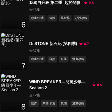
我獨自升級 第二季 -起於闇影-
9.8
全13集
動畫/卡通
冒險
異世界
小說改編
6
Dr.STONE 新石紀 (第四季)
8.7
全37集
動畫/卡通
自然
科學
漫畫改編
7
WIND BREAKER—防風少年—
8.5
Season 2
全12集
動作
動畫/卡通
校園
漫畫改編
8