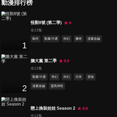
動漫排行榜
第7集 傳道
怪獸8號 (第二季)
9
24
分鐘
全13集
動作
動畫/卡通
科幻
獵奇
漫畫改編
1
第8集 ON THE FLOOR
24
分鐘
膽大黨 第二季
9.5
全12集
第9集 拍廣告
動畫/卡通
奇幻
科幻
日本
冒險
24
分鐘
2
漫畫改編
靈異神怪
第10集 這就是偶像嗎!?
24
分鐘
戀上換裝娃娃 Season 2
8.8
全12集