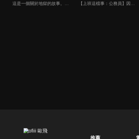
這是一個關於地獄的故事。閻魔大王的第一輔佐官鬼灯，每天都忙得不可開交。在忙碌的鬼灯身邊，除了平時那些愉快的夥伴們以外，隨著鬼灯兒時玩伴的雙胞胎妖怪，以及自由奔放的雪鬼等等新面孔的加入，滿是喧鬧又充滿了快樂的地獄日常，如今將再一次揭開序幕！
【上班這檔事：公務員】因為戰後的人口爆發、惡靈的兇暴化，地獄被亡者擠得水洩不通的今日，飽受人手不足所苦的地獄陷入了前所未見的混亂。在這之中，有一個在幕後代替手足無措的閻魔大王為各式各樣的問題負責善後的傑出人才，他的名字是閻魔大王的第一補佐官鬼灯！
推薦