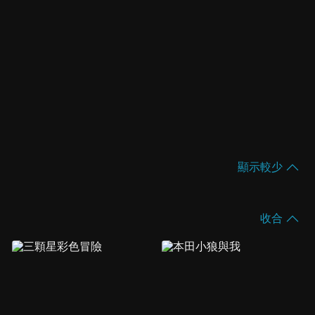
顯示較少
收合