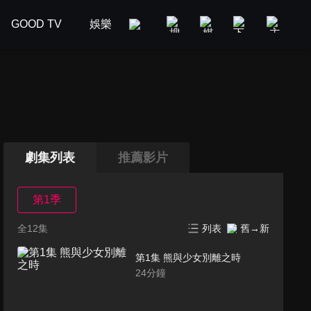
GOOD TV
娛樂
美食旅遊
新聞政論
汽車
劇集列表
推薦影片
第1季
全12集
列表
舊→新
第1集 熊與少女別離之時
24
分鐘