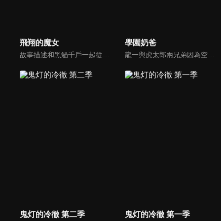
飛翔的魔女
學園奶爸
故事描述和黑貓千戶一起從橫濱來到青森縣的木幡真琴，開始了在親戚家的生活。她的真實身份雖然是魔女，但現在能做到的只有飛行。和表兄妹的圭和千夏同住一個屋檐下，修業魔女的非日常系日常故事就此展開！
龍一與虎太郎兩兄弟因為空難而失去雙親。他們被同樣在空難中失去兒子與兒媳的森之宮學園的理事長所收留。可是收留的條件是龍一必須在學園內的保育室擔任保母。學園特地為了媽媽老師們設置了保育室，並且為了彌補保育室人力不足的窘況而成立了保母社，龍一順理成章的成為保母社的1號社員。
鬼灯的冷徹 第二季
鬼灯的冷徹 第一季