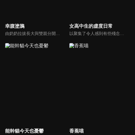
幸腹塗鴉
女高中生的虛度日常
由奶奶拉拔長大與雙親分開的獨居少女町子涼，在阿姨拜託下，讓同讀於一間美術學校的遠親森野麒麟在每周六半寄住家中，並加上之後他們遇上的性情投契的同學椎名與鄰居内木由紀，包含在眾人大小生活一起享受各種美食的日常。
以聚集了令人感到有些殘念的女孩們的埼之玉女子高中為舞台，以破天荒的笨蛋田中、熱愛動畫及漫畫的御宅族女孩菊池，及總是面無表情、像機器人一樣的少女鷺宮（為中心，與個性豐富又充滿魅力的夥伴們一同虛度這閃耀璀璨光輝、名為「女高中生」的青春時代，令人捧腹大笑的JK學園喜劇，即將揭開序幕！
能幹貓今天也憂鬱
香蕉喵