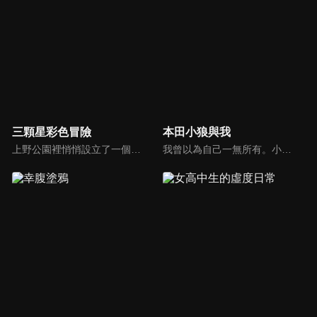
三顆星彩色冒險
本田小狼與我
上野公園裡悄悄設立了一個總部。那裡有三個國小女生——！沒錯，她們正是守護上野的正義團隊「COLORS」！結衣、小幸、琴葉三個人，今天也為了守護和平的上野的和平，日夜（騙人，只到傍晚）在大街小巷來回奔走！
我曾以為自己一無所有。小熊是就讀山梨縣北杜市一所高中的女孩。沒有父母朋友，也沒有任何興趣，日子一無所有的她，不經意地看到了中古的Super Cub，一輛又稱本田小狼的機車。小熊買下了這輛機車，單調的日子開始一點一滴發生改變。