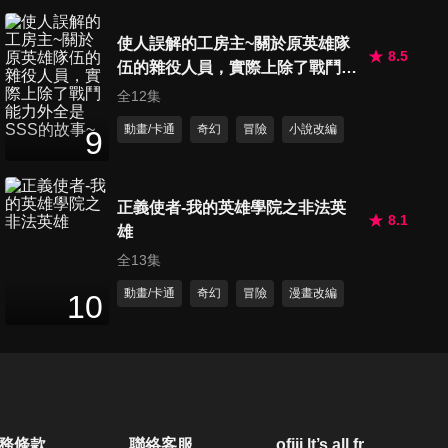
使人誤解的工房主~關於原英雄隊
8.5
伍的雜役人員，實際上除了戰鬥能
力外全是SSS的故事~
全12集
動畫/卡通
奇幻
冒險
小說改編
9
正義使者-我的英雄學院之非法英
8.1
雄
全13集
動畫/卡通
奇幻
冒險
漫畫改編
10
務條款
聯絡客服
ofiii lt’s all free